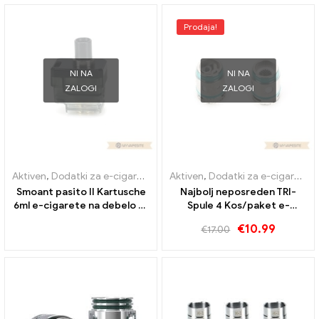
Prodaja!
NI NA
NI NA
ZALOGI
ZALOGI
Aktiven
,
Dodatki za e-cigarete
,
Uparjalnik
Aktiven
,
Dodatki za e-cigarete
,
Smoant pasito II Kartusche
Najbolj neposreden TRI-
6ml e-cigarete na debelo 丨
Spule 4 Kos/paket e-
po meri
cigaret na debelo丨po meri
€
10.99
€
17.00