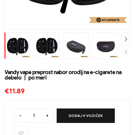
Vandy vape preprost nabor orodij na e-cigarete na
debelo 丨 po meri
€
11.89
-
+
DODAJ V VOZIČEK