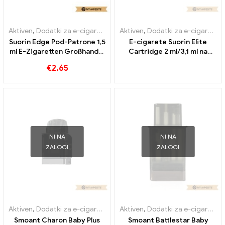
Aktiven
,
Dodatki za e-cigarete
,
Uparjalnik
Aktiven
,
Dodatki za e-cigarete
,
Suorin Edge Pod-Patrone 1,5
E-cigarete Suorin Elite
ml E-Zigaretten Großhandel
Cartridge 2 ml/3,1 ml na
丨Custom
debelo丨Po meri
€
2.65
NI NA
NI NA
ZALOGI
ZALOGI
Aktiven
,
Dodatki za e-cigarete
,
Uparjalnik
Aktiven
,
Dodatki za e-cigarete
,
Smoant Charon Baby Plus
Smoant Battlestar Baby