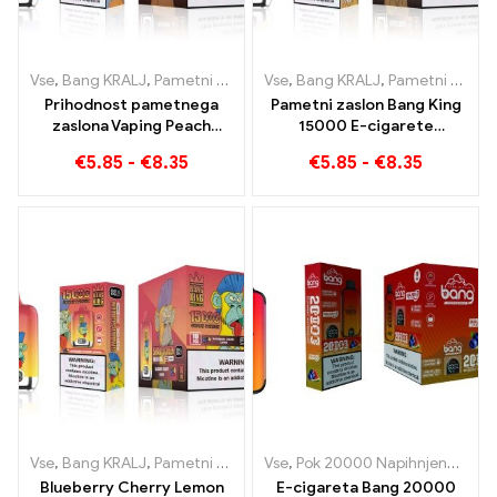
Vse
,
Bang KRALJ
,
Pametni zaslon Bang King 15000 Puff
Vse
,
Bang KRALJ
,
Pametni zaslon Bang King 15000 Puff
,
E-cigaret
Prihodnost pametnega
Pametni zaslon Bang King
zaslona Vaping Peach
15000 E-cigarete
Blueraz Bang King 15000
zamrznitve breskve
€
5.85
-
€
8.35
€
5.85
-
€
8.35
Puff
Vse
,
Bang KRALJ
,
Pametni zaslon Bang King 15000 Puff
Vse
,
Pok 20000 Napihnjenci
,
E-cigaret
,
Ban
Blueberry Cherry Lemon
E-cigareta Bang 20000