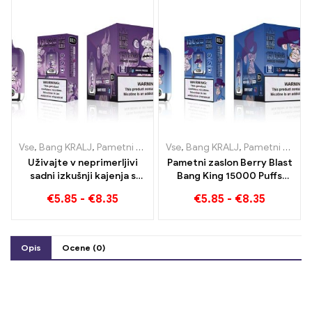
vapinga
Vse
,
Bang KRALJ
,
Pametni zaslon Bang King 15000 Puff
Vse
,
Bang KRALJ
,
Pametni zaslon Bang King 15000 Puff
,
E-cigaret
Uživajte v neprimerljivi
Pametni zaslon Berry Blast
sadni izkušnji kajenja s
Bang King 15000 Puffs
pametnim zaslonom Grape
nova generacija e-cigaret
€
5.85
-
€
8.35
€
5.85
-
€
8.35
Jelly Bang King 15000 Puff
za enkratno uporabo
Opis
Ocene (0)