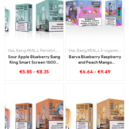
Vse
,
Bang KRALJ
,
Pametni zaslon Bang King 15000 Puff
Vse
,
Bang KRALJ
,
E-cigarete za enkratno uporabo Litva
,
E-cigaret
Sour Apple Blueberry Bang
Barva Blueberry Raspberry
King Smart Screen 15000
and Peach Mango
Puff Neprimerljiva vaping
Watermelon Bang KING
€
5.85
-
€
8.35
€
6.64
-
€
9.49
izkušnja, polna svežih
30000 Puffs E-CIGARETE
okusov
ZA ENKRATNO UPORABO
Naprava za enkratno
uporabo z dvojnim okusom
Popolna kombinacija