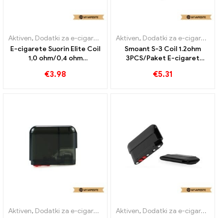
Aktiven
,
Dodatki za e-cigarete
,
Uparjalnik
Aktiven
,
Dodatki za e-cigarete
,
E-cigarete Suorin Elite Coil
Smoant S-3 Coil 1.2ohm
1,0 ohm/0,4 ohm
3PCS/Paket E-cigaret
veleprodaja丨 po meri
Veleprodaja丨Po meri
€
3.98
€
5.31
Aktiven
,
Dodatki za e-cigarete
,
Uparjalnik
Aktiven
,
Dodatki za e-cigarete
,