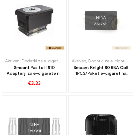
NI NA
ZALOGI
Aktiven
,
Dodatki za e-cigarete
,
Uparjalnik
Aktiven
,
Dodatki za e-cigarete
,
Smoant Pasito II 510
Smoant Knight 80 RBA Coil
Adapterji za e-cigarete na
1PCS/Paket e-cigaret na
debelo丨Po meri
debelo丨Po meri
€
3.33
NI NA
ZALOGI