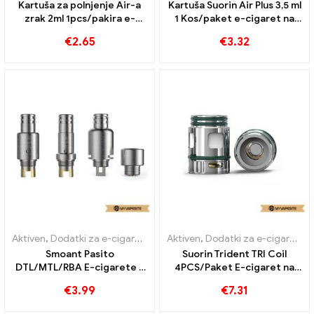
Kartuša za polnjenje Air-a
Kartuša Suorin Air Plus 3,5 ml
zrak 2ml 1pcs/pakira e-
1 Kos/paket e-cigaret na
cigarete na debelo 丨 po
debelo丨po meri
€
2.65
€
3.32
meri
Aktiven
,
Dodatki za e-cigarete
,
Uparjalnik
Aktiven
,
Dodatki za e-cigarete
,
Smoant Pasito
Suorin Trident TRI Coil
DTL/MTL/RBA E-cigarete z
4PCS/Paket E-cigaret na
navitjem na debelo丨Po
debelo丨Po meri
€
3.99
€
7.31
meri