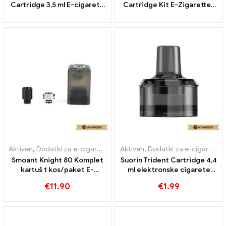
Cartridge 3,5 ml E-cigarete
Cartridge Kit E-Zigaretten
Veleprodaja丨Po meri
Großhandel丨Custom
Aktiven
,
Dodatki za e-cigarete
,
Uparjalnik
Aktiven
,
Dodatki za e-cigarete
,
Smoant Knight 80 Komplet
Suorin Trident Cartridge 4,4
kartuš 1 kos/paket E-
ml elektronske cigarete
cigaret Veleprodaja丨Po
veleprodaja丨po meri
€
11.90
€
1.99
meri