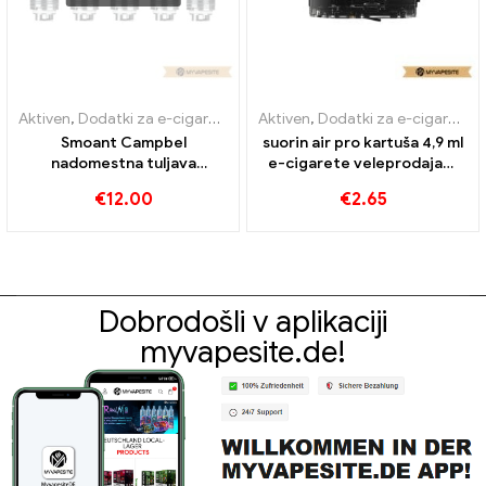
Aktiven
,
Dodatki za e-cigarete
,
Uparjalnik
Aktiven
,
Dodatki za e-cigarete
,
Smoant Campbel
suorin air pro kartuša 4,9 ml
nadomestna tuljava
e-cigarete veleprodaja丨
razpršilnika 0,2 ohma, 5
Custom
€
12.00
€
2.65
kosov/paket E-cigaret,
veleprodaja丨Po meri
Dobrodošli v aplikaciji
myvapesite.de!