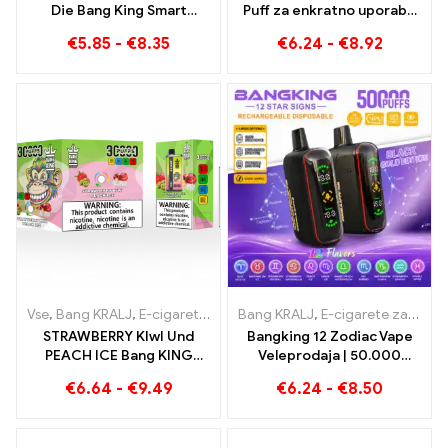
Die Bang King Smart
Puff za enkratno uporabo
Screen 15000 Puffs
z okusom borovnice in
€
5.85
-
€
8.35
€
6.24
-
€
8.92
Pregled inovativne e-
lubenice z dvojno mrežico
cigarete za enkratno
uporabo
Vse
,
Bang KRALJ
,
E-cigarete za enkratno uporabo Litva
Bang KRALJ
,
E-cigarete za enkratno uporabo
,
E-cigaret
STRAWBERRY KIwI Und
Bangking 12 Zodiac Vape
PEACH ICE Bang KING
Veleprodaja | 50.000
Barva 30000 E-cigareta
Napihnjenci
€
6.64
-
€
9.49
€
6.24
-
€
8.50
za enkratno uporabo Puffs
- dvojni okus za
edinstveno izkušnjo