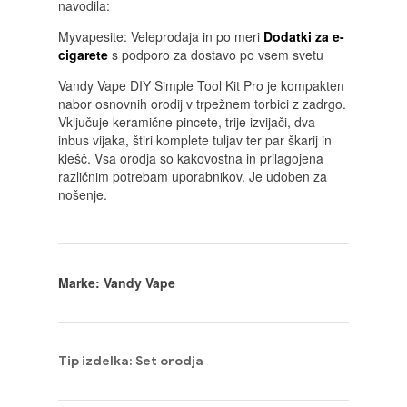
navodila:
Myvapesite: Veleprodaja in po meri
Dodatki za e-
cigarete
s podporo za dostavo po vsem svetu
Vandy Vape DIY Simple Tool Kit Pro je kompakten
nabor osnovnih orodij v trpežnem torbici z zadrgo.
Vključuje keramične pincete, trije izvijači, dva
inbus vijaka, štiri komplete tuljav ter par škarij in
klešč. Vsa orodja so kakovostna in prilagojena
različnim potrebam uporabnikov. Je udoben za
nošenje.
Marke: Vandy Vape
Tip izdelka: Set orodja