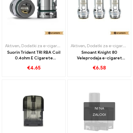
Aktiven
,
Dodatki za e-cigarete
,
Uparjalnik
Aktiven
,
Dodatki za e-cigarete
,
Suorin Trident TRI RBA Coil
Smoant Knight 80
0.4ohm E Cigarete
Veleprodaja e-cigaret
Veleprodaja丨Custom
3PCS/paket v tuljavah丨Po
€
4.65
€
6.58
meri
NI NA
ZALOGI