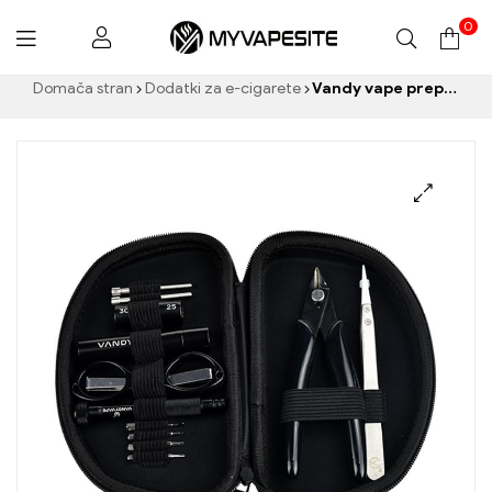
0
Myvapesite.de
Domača stran
Dodatki za e-cigarete
Vandy vape preprost nabor orodij na e-cigarete na debelo 丨 po meri