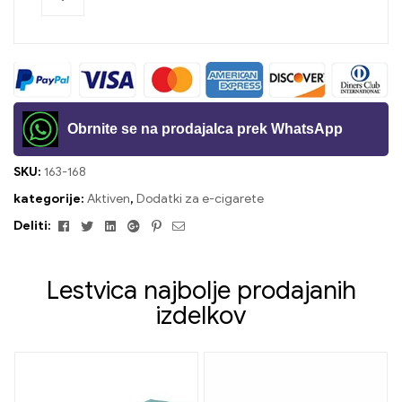
Obrnite se na prodajalca prek WhatsApp
SKU:
163-168
kategorije:
Aktiven
,
Dodatki za e-cigarete
Facebook
Twitter
Linkedin
Google+
Pinterest
E-
Deliti:
naslov
Lestvica najbolje prodajanih
izdelkov