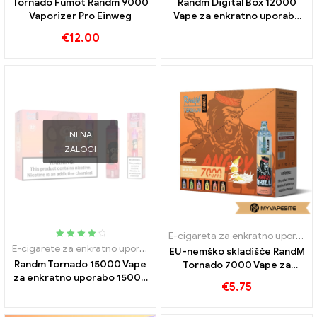
Tornado Fumot Randm 9000
Randm Digital Box 12000
Vaporizer Pro Einweg
Vape za enkratno uporabo
12000 Napihnjenci
€
12.00
NI NA
ZALOGI
E-cigareta za enkratno uporabo z nikotinom
Ocenjeno
E-cigarete za enkratno uporabo
EU-nemško skladišče RandM
4.15
zunaj
Randm Tornado 15000 Vape
Tornado 7000 Vape za
5
za enkratno uporabo 15000
enkratno uporabo 7000
€
5.75
Napihnjenci
Napihnjenci