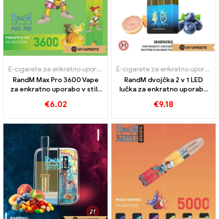
E-cigarete za enkratno uporabo
E-cigarete za enkratno uporabo
RandM Max Pro 3600 Vape
RandM dvojčka 2 v 1 LED
za enkratno uporabo v stilu
lučka za enkratno uporabo
risanke Puffs
6000 Napihnjenci
€
6.02
€
9.18