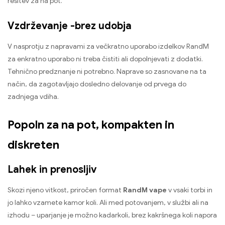
rešitev za na pot.
Vzdrževanje -brez udobja
V nasprotju z napravami za večkratno uporabo izdelkov RandM
za enkratno uporabo ni treba čistiti ali dopolnjevati z dodatki.
Tehnično predznanje ni potrebno. Naprave so zasnovane na ta
način, da zagotavljajo dosledno delovanje od prvega do
zadnjega vdiha.
Popoln za na pot, kompakten in
diskreten
Lahek in prenosljiv
Skozi njeno vitkost, priročen format
RandM vape
v vsaki torbi in
jo lahko vzamete kamor koli. Ali med potovanjem, v službi ali na
izhodu – uparjanje je možno kadarkoli, brez kakršnega koli napora