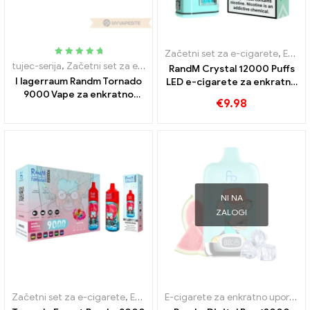
Začetni set za e-cigarete
,
E-cigarete za enkratno uporabo
Ocenjeno
5.00
tujec-serija
,
Začetni set za e-cigarete
,
E-cigarete za enkratno upo
RandM Crystal 12000 Puffs
zunaj 5
I lagerraum Randm Tornado
LED e-cigarete za enkratno
9000 Vape za enkratno
uporabo
€
9.98
uporabo 9000 Napihnjenci
NI NA
ZALOGI
Začetni set za e-cigarete
,
E-cigareta za enkratno uporabo z nikotinom
E-cigarete za enkratno uporabo