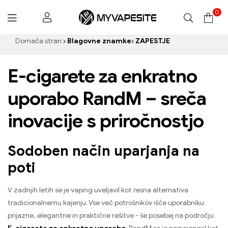
0
Myvapesite.de
Domača stran
Blagovne znamke
ZAPESTJE
E-cigarete za enkratno
uporabo RandM – sreča
inovacije s priročnostjo
Sodoben način uparjanja na
poti
V zadnjih letih se je vaping uveljavil kot resna alternativa
tradicionalnemu kajenju. Vse več potrošnikov išče uporabniku
prijazne, elegantne in praktične rešitve - še posebej na področju