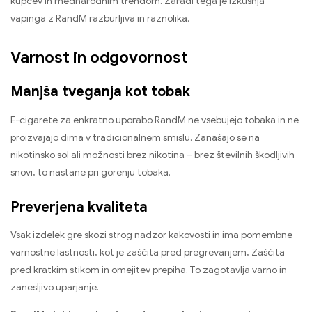
kupcev in mednarodnim trendom. Zaradi tega je izkušnja
vapinga z RandM razburljiva in raznolika.
Varnost in odgovornost
Manjša tveganja kot tobak
E-cigarete za enkratno uporabo RandM ne vsebujejo tobaka in ne
proizvajajo dima v tradicionalnem smislu. Zanašajo se na
nikotinsko sol ali možnosti brez nikotina – brez številnih škodljivih
snovi, to nastane pri gorenju tobaka.
Preverjena kvaliteta
Vsak izdelek gre skozi strog nadzor kakovosti in ima pomembne
varnostne lastnosti, kot je zaščita pred pregrevanjem, Zaščita
pred kratkim stikom in omejitev prepiha. To zagotavlja varno in
zanesljivo uparjanje.