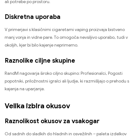
ali potrebe po prostoru.
Diskretna uporaba
V primerjavi s klasičnimi cigaretami vaping proizvaja bistveno
manj vonja in vidne pare. To omogoča nevsiljivo uporabo, tudi v
okoljih, kjer bi bilo kajenje neprimerno.
Raznolike ciljne skupine
RandM nagovarja široko ciljno skupino: Profesionalci, Pogosti
popotniki, priložnostni igralci ali ljudje, ki razmišljajo o prehodu s
kajenja na uparjanje.
Velika izbira okusov
Raznolikost okusov za vsakogar
Od sadnih do sladkih do hladnih in osvežilnih – paleta izdelkov