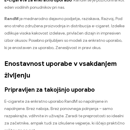
E-cigarete za enkratno uporabo
. RandM se je pozicioniral kot
eden vodilnih ponudnikov pri nas.
RandM
je mednarodno dejavno podjetje, raziskava, Razvoj, Pod
eno streho združena proizvodnja in distribucija e-cigaret. Izdelke
odlikuje visoka kakovost izdelave, privlačen dizajn in impresiven
izbor okusov. Posebno priljubljeni so modeli za enkratno uporabo,
ki je enostaven za uporabo, Zanesljivost in pravi okus.
Enostavnost uporabe v vsakdanjem
življenju
Pripravljen za takojšnjo uporabo
E-cigarete za enkratno uporabo RandM so napolnjene in
napolnjene. Brez naboja, Brez ponovnega polnjenja – samo
razpakirajte, vdihnite in uživajte. Zaradi te preprostosti so idealni
za začetnike, ampak tudi za izkušene vejperje, ki iščejo praktično