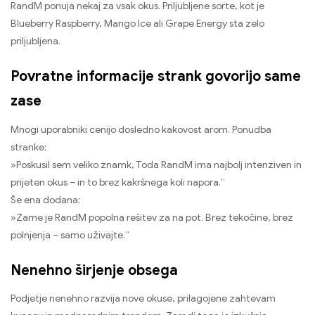
RandM ponuja nekaj za vsak okus. Priljubljene sorte, kot je
Blueberry Raspberry, Mango Ice ali Grape Energy sta zelo
priljubljena.
Povratne informacije strank govorijo same
zase
Mnogi uporabniki cenijo dosledno kakovost arom. Ponudba
stranke:
»Poskusil sem veliko znamk, Toda RandM ima najbolj intenziven in
prijeten okus – in to brez kakršnega koli napora.”
Še ena dodana:
»Zame je RandM popolna rešitev za na pot. Brez tekočine, brez
polnjenja – samo uživajte.”
Nenehno širjenje obsega
Podjetje nenehno razvija nove okuse, prilagojene zahtevam