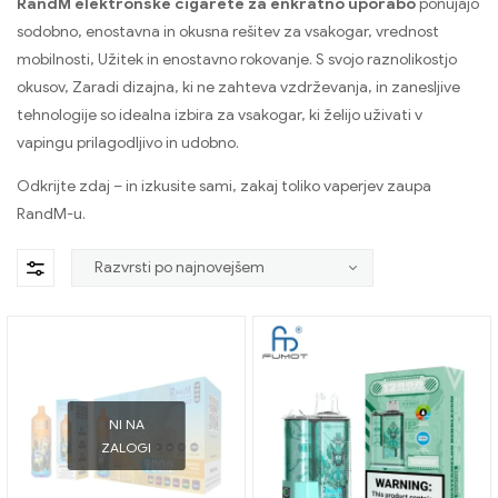
RandM elektronske cigarete za enkratno uporabo
ponujajo
sodobno, enostavna in okusna rešitev za vsakogar, vrednost
mobilnosti, Užitek in enostavno rokovanje. S svojo raznolikostjo
okusov, Zaradi dizajna, ki ne zahteva vzdrževanja, in zanesljive
tehnologije so idealna izbira za vsakogar, ki želijo uživati ​​v
vapingu prilagodljivo in udobno.
Odkrijte zdaj – in izkusite sami, zakaj toliko vaperjev zaupa
RandM-u.
NI NA
ZALOGI