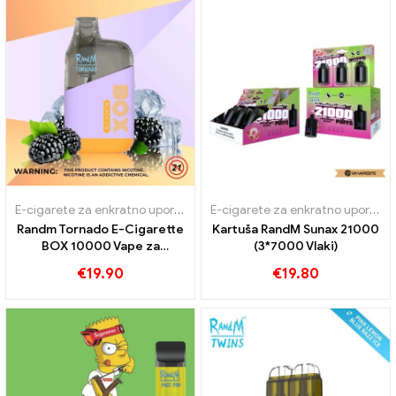
E-cigarete za enkratno uporabo
,
E-cigarete za enkratno uporabo Š
E-cigarete za enkratno uporabo
Randm Tornado E-Cigarette
Kartuša RandM Sunax 21000
BOX 10000 Vape za
(3*7000 Vlaki)
enkratno uporabo Puffs
€
19.90
€
19.80
Mesh Coil