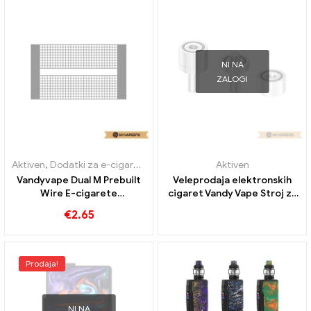
NI NA
ZALOGI
Aktiven
,
Dodatki za e-cigarete
Aktiven
Vandyvape Dual M Prebuilt
Veleprodaja elektronskih
Wire E-cigarete
cigaret Vandy Vape Stroj za
Veleprodaja丨Po meri
poliranje丨Po meri
€
2.65
Prodaja!
NI NA