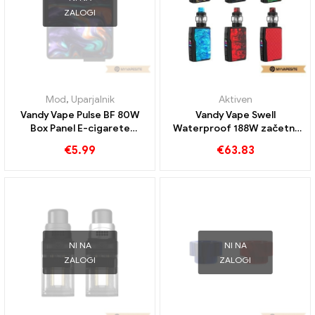
ZALOGI
Mod
,
Uparjalnik
Aktiven
Vandy Vape Pulse BF 80W
Vandy Vape Swell
Box Panel E-cigarete
Waterproof 188W začetni
Veleprodaja丨Po meri
komplet E-Zigaretten
€
5.99
€
63.83
Großhandel丨Custom
NI NA
NI NA
ZALOGI
ZALOGI