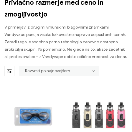
Privlačno razmerje med ceno in
zmogljivostjo
V primerjavi z drugimi vrhunskimi blagovnimi znamkami
Vandyvape ponuja visoko kakovostne naprave po poštenih cenah.
Zaradi tega je sodobna parna tehnologija cenovno dostopna
široki ciljni skupini. Ni pomembno, Ne glede na to, ali ste začetnik
ali profesionalec – z Vandyvape dobite odlično vrednost za denar.