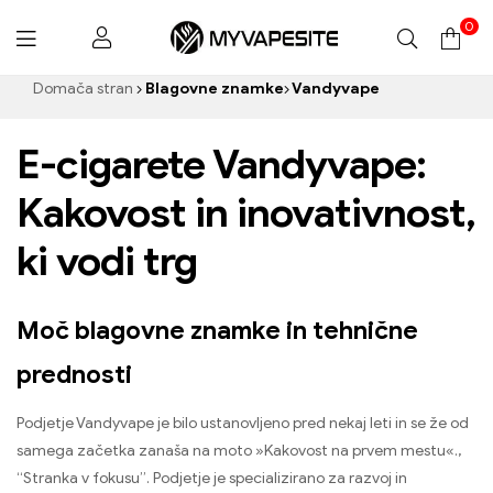
0
Myvapesite.de
Domača stran
Blagovne znamke
Vandyvape
E-cigarete Vandyvape:
Kakovost in inovativnost,
ki vodi trg
Moč blagovne znamke in tehnične
prednosti
Podjetje Vandyvape je bilo ustanovljeno pred nekaj leti in se že od
samega začetka zanaša na moto »Kakovost na prvem mestu«.,
“Stranka v fokusu”. Podjetje je specializirano za razvoj in