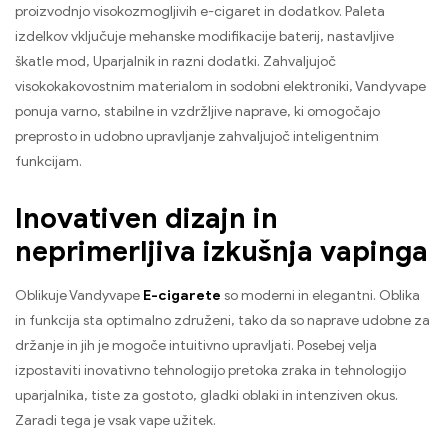
proizvodnjo visokozmogljivih e-cigaret in dodatkov. Paleta
izdelkov vključuje mehanske modifikacije baterij, nastavljive
škatle mod, Uparjalnik in razni dodatki. Zahvaljujoč
visokokakovostnim materialom in sodobni elektroniki, Vandyvape
ponuja varno, stabilne in vzdržljive naprave, ki omogočajo
preprosto in udobno upravljanje zahvaljujoč inteligentnim
funkcijam.
Inovativen dizajn in
neprimerljiva izkušnja vapinga
Oblikuje Vandyvape
E-cigarete
so moderni in elegantni. Oblika
in funkcija sta optimalno združeni, tako da so naprave udobne za
držanje in jih je mogoče intuitivno upravljati. Posebej velja
izpostaviti inovativno tehnologijo pretoka zraka in tehnologijo
uparjalnika, tiste za gostoto, gladki oblaki in intenziven okus.
Zaradi tega je vsak vape užitek.