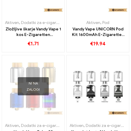
Aktiven
,
Dodatki za e-cigarete
Aktiven
,
Pod
Zložljive škarje Vandy Vape 1
Vandy Vape UNICORN Pod
kos E-Zigaretten
Kit 1600mAh E-Zigaretten
Großhandel丨Custom
Großhandel丨Custom
€
1.71
€
19.94
NI NA
ZALOGI
Aktiven
,
Dodatki za e-cigarete
Aktiven
,
Dodatki za e-cigarete