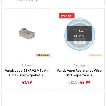
Prodaja!
NI NA
ZALOGI
Aktiven
Aktiven
Vandyvape BSKR V2 MTL Air
Vandy Vape Resistance Wire
Tube 6 kosov/paket e-
316L Vape žice iz
cigaret Veleprodaja丨Po
nerjavečega jekla E-
€
1.99
€
12.00
€
2.99
meri
cigarete na debelo丨
Custom