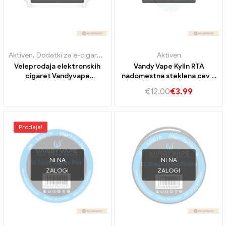
Aktiven
,
Dodatki za e-cigarete
Aktiven
Veleprodaja elektronskih
Vandy Vape Kylin RTA
cigaret Vandyvape
nadomestna steklena cev –
Widowmaker Glass Tube丨
2.0 / 6.0ml (1kos/pak) E-
€
12.00
€
3.99
Po meri
cigarete na debelo丨Po
meri
Prodaja!
NI NA
NI NA
ZALOGI
ZALOGI