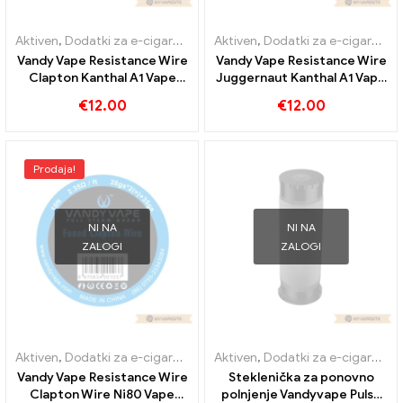
Aktiven
,
Dodatki za e-cigarete
Aktiven
,
Dodatki za e-cigarete
Vandy Vape Resistance Wire
Vandy Vape Resistance Wire
Clapton Kanthal A1 Vape
Juggernaut Kanthal A1 Vape
Wires E-cigarete na debelo
Wires E-cigarete
€
12.00
€
12.00
丨Custom
Veleprodaja丨Custom
Prodaja!
NI NA
NI NA
ZALOGI
ZALOGI
Aktiven
,
Dodatki za e-cigarete
Aktiven
,
Dodatki za e-cigarete
Vandy Vape Resistance Wire
Steklenička za ponovno
Clapton Wire Ni80 Vape
polnjenje Vandyvape Pulse