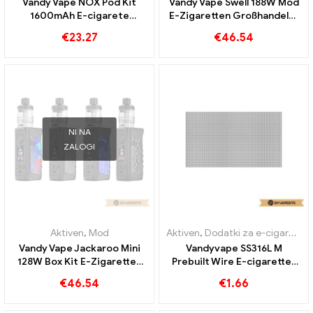
Vandy Vape NOX Pod Kit
Vandy Vape Swell 188W Mod
1600mAh E-cigarete
E-Zigaretten Großhandel丨
Veleprodaja丨Po meri
Custom
€
23.27
€
46.54
NI NA
ZALOGI
Aktiven
,
Mod
Aktiven
,
Dodatki za e-cigarete
Vandy Vape Jackaroo Mini
Vandyvape SS316L M
128W Box Kit E-Zigaretten
Prebuilt Wire E-cigarettes
Großhandel丨Custom
Veleprodaja丨Custom
€
46.54
€
1.66