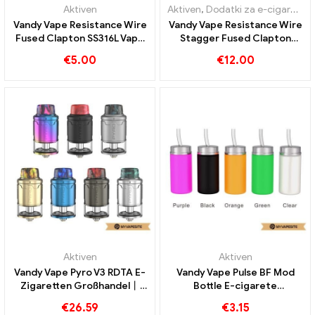
Aktiven
Aktiven
,
Dodatki za e-cigarete
Vandy Vape Resistance Wire
Vandy Vape Resistance Wire
Fused Clapton SS316L Vape
Stagger Fused Clapton
Wires EW E-cigarettes
SS316L Vape Wires EW E-
€
5.00
€
12.00
Wholesale丨Custom
Cigarettes Wholesale丨
Custom
Aktiven
Aktiven
Vandy Vape Pyro V3 RDTA E-
Vandy Vape Pulse BF Mod
Zigaretten Großhandel丨
Bottle E-cigarete
Custom
Veleprodaja丨Po meri
€
26.59
€
3.15