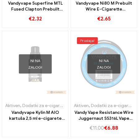
Vandyvape Superfine MTL
Vandyvape Ni80 M Prebuilt
Fused Clapton Prebuilt
Wire E-Cigarette
Draht 10pcs/Pack E-
Veleprodaja丨Po meri
€
2.32
€
2.65
Zigaretten Großhandel丨
Custom
Prodaja!
NI NA
NI NA
ZALOGI
ZALOGI
Aktiven
,
Dodatki za e-cigarete
Aktiven
,
Dodatki za e-cigarete
Vandyvape Kylin M AIO
Vandy Vape Resistance Wire
kartuša 2,5 ml e-cigarete
Juggernaut SS316L Vape
veleprodaja丨Custom
Wires IW E-cigarettes
€
11.00
€
6.88
Wholesale丨Custom