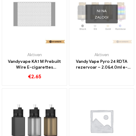
NI NA
ZALOGI
Aktiven
Aktiven
Vandyvape KA1 M Prebuilt
Vandy Vape Pyro 24 RDTA
Wire E-cigarettes
rezervoar – 2.0&4.0ml e-
Veleprodaja丨Po meri
cigarete veleprodaja丨
€
2.65
Custom