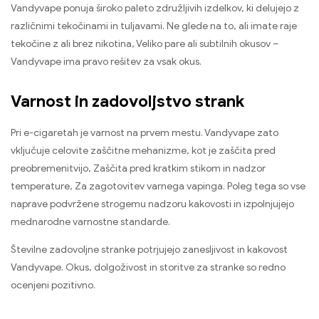
Vandyvape ponuja široko paleto združljivih izdelkov, ki delujejo z
različnimi tekočinami in tuljavami. Ne glede na to, ali imate raje
tekočine z ali brez nikotina, Veliko pare ali subtilnih okusov –
Vandyvape ima pravo rešitev za vsak okus.
Varnost in zadovoljstvo strank
Pri e-cigaretah je varnost na prvem mestu. Vandyvape zato
vključuje celovite zaščitne mehanizme, kot je zaščita pred
preobremenitvijo, Zaščita pred kratkim stikom in nadzor
temperature, Za zagotovitev varnega vapinga. Poleg tega so vse
naprave podvržene strogemu nadzoru kakovosti in izpolnjujejo
mednarodne varnostne standarde.
Številne zadovoljne stranke potrjujejo zanesljivost in kakovost
Vandyvape. Okus, dolgoživost in storitve za stranke so redno
ocenjeni pozitivno.