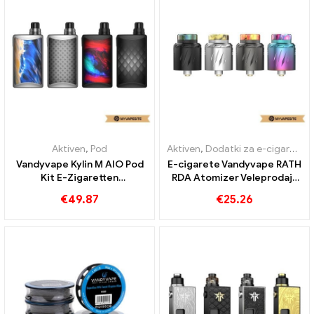
Aktiven
,
Pod
Aktiven
,
Dodatki za e-cigarete
Vandyvape Kylin M AIO Pod
E-cigarete Vandyvape RATH
Kit E-Zigaretten
RDA Atomizer Veleprodaja
Großhandel丨Custom
丨Po meri
€
49.87
€
25.26