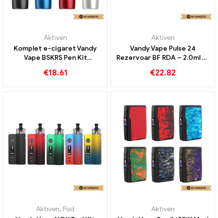
Aktiven
Aktiven
Komplet e-cigaret Vandy
Vandy Vape Pulse 24
Vape BSKRS Pen Kit
Rezervoar BF RDA – 2.0ml e-
Veleprodaja丨Po meri
cigarete veleprodaja丨
€
18.61
€
22.82
Custom
Aktiven
,
Pod
Aktiven