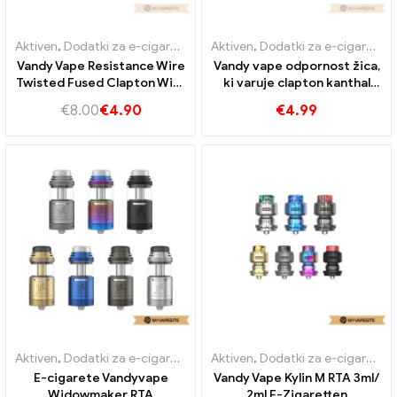
Aktiven
,
Dodatki za e-cigarete
Aktiven
,
Dodatki za e-cigarete
Vandy Vape Resistance Wire
Vandy vape odpornost žica,
Twisted Fused Clapton Wire
ki varuje clapton kanthal
Vape Wires E-cigarete
žice vape žice e-cigarete
€
8.00
€
4.90
€
4.99
Veleprodaja丨Custom
na debelo 丨 Custom
Aktiven
,
Dodatki za e-cigarete
Aktiven
,
Dodatki za e-cigarete
E-cigarete Vandyvape
Vandy Vape Kylin M RTA 3ml/
Widowmaker RTA
2ml E-Zigaretten