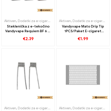
Aktiven
,
Dodatki za e-cigarete
Aktiven
,
Dodatki za e-cigarete
Steklenička z e-tekočino
Vandyvape Mato Drip Tip
Vandyvape Requiem BF 6 ml
1PCS/Paket E-cigaret
E-cigarete na debelo丨Po
Veleprodaja丨Po meri
€
2.39
€
1.99
meri
Aktiven
,
Dodatki za e-cigarete
Aktiven
,
Dodatki za e-cigarete