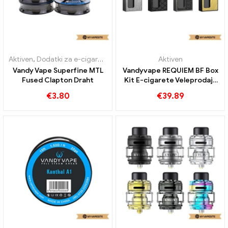
Aktiven
,
Dodatki za e-cigarete
Aktiven
Vandy Vape Superfine MTL
Vandyvape REQUIEM BF Box
Fused Clapton Draht
Kit E-cigarete Veleprodaja
丨Po meri
€
3.80
€
39.89