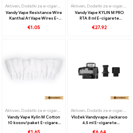
Aktiven
,
Dodatki za e-cigarete
Aktiven
,
Dodatki za e-cigarete
Vandy Vape Resistance Wire
Vandy Vape KYLIN M PRO
Kanthal A1 Vape Wires E-
RTA 8 ml E-cigarete
cigarete Veleprodaja丨
Veleprodaja丨Po meri
€
1.05
€
27.92
Custom
Aktiven
,
Dodatki za e-cigarete
Aktiven
,
Dodatki za e-cigarete
Vandy Vape Kylin M Cotton
Vložek Vandyvape Jackaroo
10 kosov/paket E-cigaret
4,5 ml E-cigarete
na debelo丨Po meri
Veleprodaja丨Po meri
€
1.65
€
6.64