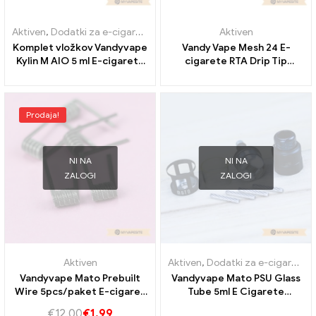
Aktiven
,
Dodatki za e-cigarete
Aktiven
Komplet vložkov Vandyvape
Vandy Vape Mesh 24 E-
Kylin M AIO 5 ml E-cigarete
cigarete RTA Drip Tip
na debelo丨Po meri
Veleprodaja丨Po meri
Prodaja!
NI NA
NI NA
ZALOGI
ZALOGI
Aktiven
Aktiven
,
Dodatki za e-cigarete
Vandyvape Mato Prebuilt
Vandyvape Mato PSU Glass
Wire 5pcs/paket E-cigaret
Tube 5ml E Cigarete
Veleprodaja丨Po meri
Veleprodaja丨Po meri
€
12.00
€
1.99