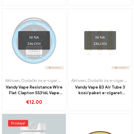
NI NA
NI NA
ZALOGI
ZALOGI
Aktiven
,
Dodatki za e-cigarete
Aktiven
,
Dodatki za e-cigarete
Vandy Vape Resistance Wire
Vandy Vape B3 Air Tube 3
Flat Clapton SS316L Vape
kosi/paket e-cigaret
Wires GW E-Cigarettes
Veleprodaja丨Po meri
€
12.00
Wholesale丨Custom
Prodaja!