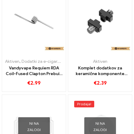
Aktiven
,
Dodatki za e-cigarete
Aktiven
Vandyvape Requiem RDA
Komplet dodatkov za
Coil-Fused Clapton Prebuilt
keramične komponente
Draht 10PCS/Pack E-
Vandyvape RATH RDA E-
€
2.99
€
2.39
Zigaretten Großhandel丨
cigarete na debelo丨Po
Custom
meri
Prodaja!
NI NA
NI NA
ZALOGI
ZALOGI