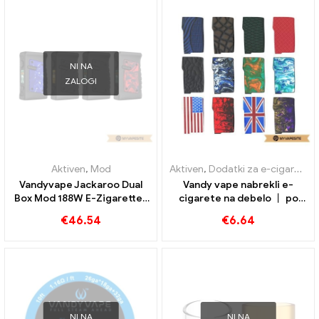
NI NA
ZALOGI
Aktiven
,
Mod
Aktiven
,
Dodatki za e-cigarete
Vandyvape Jackaroo Dual
Vandy vape nabrekli e-
Box Mod 188W E-Zigaretten
cigarete na debelo 丨 po
Großhandel丨Custom
meri
€
46.54
€
6.64
NI NA
NI NA