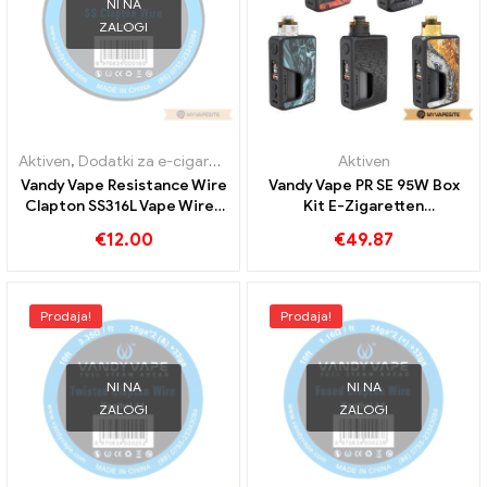
NI NA
ZALOGI
Aktiven
,
Dodatki za e-cigarete
Aktiven
Vandy Vape Resistance Wire
Vandy Vape PR SE 95W Box
Clapton SS316L Vape Wires
Kit E-Zigaretten
DW E-cigarete Veleprodaja
Großhandel丨Custom
€
12.00
€
49.87
丨Custom
Prodaja!
Prodaja!
NI NA
NI NA
ZALOGI
ZALOGI