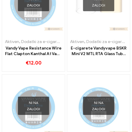
ZALOGI
ZALOGI
Aktiven
,
Dodatki za e-cigarete
Aktiven
,
Dodatki za e-cigarete
Vandy Vape Resistance Wire
E-cigarete Vandyvape BSKR
Flat Clapton Kanthal A1 Vape
Mini V2 MTL RTA Glass Tube
Wires E-Cigarettes
Veleprodaja丨Custom
€
12.00
Wholesale丨Custom
NI NA
NI NA
ZALOGI
ZALOGI