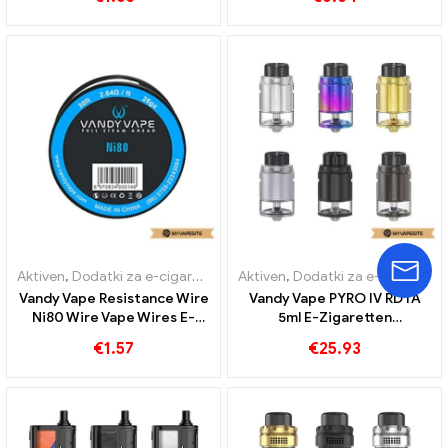
Aktiven
,
Dodatki za e-cigarete
Aktiven
,
Dodatki za e-cigarete
Vandy Vape Resistance Wire
Vandy Vape PYRO IV RDTA
Ni80 Wire Vape Wires E-
5ml E-Zigaretten
cigarettes Veleprodaja丨
Großhandel丨Custom
€
1.57
€
25.93
Custom