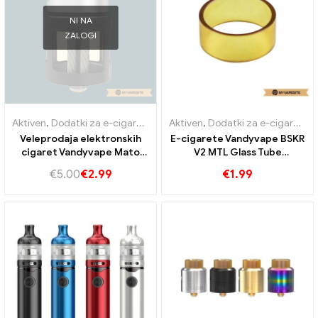
NI NA
ZALOGI
Aktiven
,
Dodatki za e-cigarete
Aktiven
,
Dodatki za e-cigarete
Veleprodaja elektronskih
E-cigarete Vandyvape BSKR
cigaret Vandyvape Mato
V2 MTL Glass Tube
Lead Wick丨Po meri
Veleprodaja丨Po meri
€
5.00
€
2.99
€
1.99