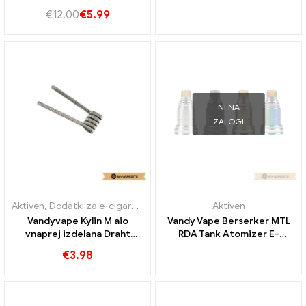
Wires E-cigarete na debelo
V2 Steklenička za e-
€
12.00
€
5.99
丨Custom
tekočino E-cigarete
Veleprodaja丨Po meri
NI NA
ZALOGI
Aktiven
,
Dodatki za e-cigarete
Aktiven
Vandyvape Kylin M aio
Vandy Vape Berserker MTL
vnaprej izdelana Draht
RDA Tank Atomizer E-
10pcs/Pack e-cigaretten
cigarete na debelo丨
€
3.98
Großhandel 丨 Custom
Custom