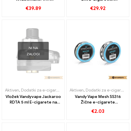
Veleprodaja丨Po meri
Großhandel丨Custom
€
39.89
€
29.92
NI NA
ZALOGI
Aktiven
,
Dodatki za e-cigarete
Aktiven
,
Dodatki za e-cigarete
Vložek Vandyvape Jackaroo
Vandy Vape Mesh SS316
RDTA 5 ml E-cigarete na
Žične e-cigarete
debelo丨Po meri
Veleprodaja丨Po meri
€
2.03