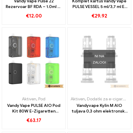
Vandy Vape Pulse 22
Komplet kartuš Vandy Vape
Rezervoar BF RDA – 1.0ml e-
PULSE VESSEL 5 ml/3,7 ml E-
cigarete veleprodaja丨
cigarete na debelo丨Po
€
12.00
€
29.92
Custom
meri
NI NA
ZALOGI
Aktiven
,
Pod
Aktiven
,
Dodatki za e-cigarete
Vandy Vape PULSE AIO Pod
Vandyvape Kylin M AIO
Kit 80W E-Zigaretten
tuljava 0,3 ohm elektronske
Großhandel丨Custom
cigarete veleprodaja丨po
€
63.17
meri