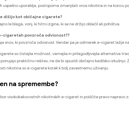
di jih uspešno uporablja, postopoma zmanjšati vnos nikotina in na koncu 
e dišijo kot običajne cigarete?
ajno le blaga, vonj, ki hitro izgine, ki se ne držijo oblačil ali pohištva.
v e-cigaretah povzroča odvisnost??
taja snov, ki povzroča odvisnost. Vendar pa je odmerek e-cigaret lažj
igarete so čistejša možnost, varnejša in prilagodljivejša alternativa tra
onujajo praktično rešitev, ne da bi opustili običajno kadilsko izkušnjo.
kosti nikotina so e-cigarete korak k bolj zavestnemu uživanju.
ljen na spremembe?
zbor visokokakovostnih nikotinskih e-cigaret in poiščite pravo napravo za 