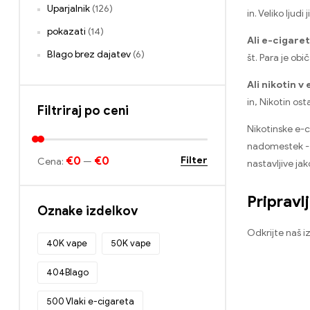
Uparjalnik
(126)
in. Veliko lju
pokazati
(14)
Ali e-cigaret
Blago brez dajatev
(6)
št. Para je obič
Ali nikotin 
in, Nikotin os
Filtriraj po ceni
Nikotinske e-c
nadomestek - p
€0
€0
Filter
Cena:
—
nastavljive ja
Priprav
Oznake izdelkov
Odkrijte naš i
40K vape
50K vape
404Blago
500 Vlaki e-cigareta