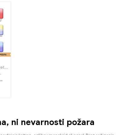
 uporabo
o brez dajatev
o
na, ni nevarnosti požara