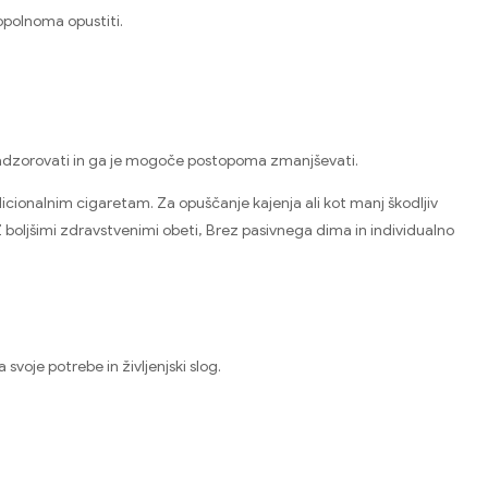
popolnoma opustiti.
e nadzorovati in ga je mogoče postopoma zmanjševati.
dicionalnim cigaretam. Za opuščanje kajenja ali kot manj škodljiv
 Z boljšimi zdravstvenimi obeti, Brez pasivnega dima in individualno
svoje potrebe in življenjski slog.