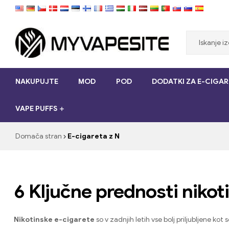
Myvapesite.de
NAKUPUJTE
MOD
POD
DODATKI ZA E-CIGAR
Naročite
e-
VAPE PUFFS
cigarete
poceni
na
Domača stran
E-cigareta z N
spletu
na
myvapesite.de
6 Ključne prednosti nikot
Nikotinske e-cigarete
so v zadnjih letih vse bolj priljubljene 