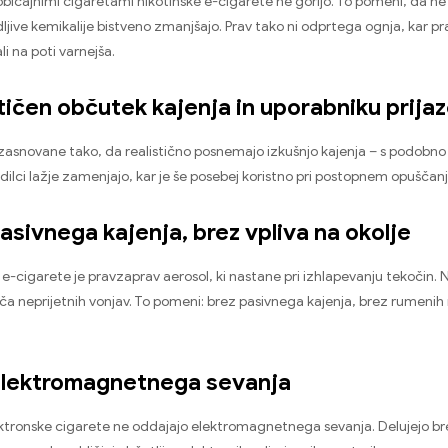
običajnimi cigaretami nikotinske e-cigarete ne gorijo. To pomeni, da ne 
ljive kemikalije bistveno zmanjšajo. Prav tako ni odprtega ognja, kar p
li na poti varnejša.
stičen občutek kajenja in uporabniku prijaz
zasnovane tako, da realistično posnemajo izkušnjo kajenja – s podobno
adilci lažje zamenjajo, kar je še posebej koristno pri postopnem opuščanj
pasivnega kajenja, brez vpliva na okolje
 e-cigarete je pravzaprav aerosol, ki nastane pri izhlapevanju tekočin.
pušča neprijetnih vonjav. To pomeni: brez pasivnega kajenja, brez rumeni
 elektromagnetnega sevanja
ktronske cigarete ne oddajajo elektromagnetnega sevanja. Delujejo bre