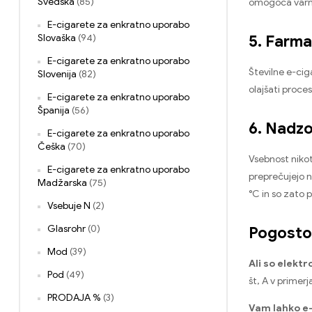
Švedska
(85)
omogoča varno 
E-cigarete za enkratno uporabo
5. Farma
Slovaška
(94)
E-cigarete za enkratno uporabo
Številne e-cig
Slovenija
(82)
olajšati proce
E-cigarete za enkratno uporabo
Španija
(56)
6. Nadzo
E-cigarete za enkratno uporabo
Češka
(70)
Vsebnost nikot
E-cigarete za enkratno uporabo
preprečujejo n
Madžarska
(75)
°C in so zato p
Vsebuje N
(2)
Pogosto 
Glasrohr
(0)
Mod
(39)
Ali so elekt
Pod
(49)
št, A v primerj
PRODAJA %
(3)
Vam lahko e