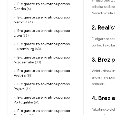
V nasprotju z 
E-cigarete za enkratno uporabo
tobaka se škod
Danska
(6)
Naredi vozila a
E-cigarete za enkratno uporabo
Nemčija
(4)
2. Reali
E-cigarete za enkratno uporabo
Litva
(36)
E-cigarete so 
E-cigarete za enkratno uporabo
oblika. Tako k
Luksemburg
(53)
E-cigarete za enkratno uporabo
3. Brez 
Nizozemska
(38)
E-cigarete za enkratno uporabo
Vidni »dim« iz
Avstrija
(38)
snovi in ​​ne 
prostoru.
E-cigarete za enkratno uporabo
Poljska
(37)
4. Brez
E-cigarete za enkratno uporabo
Portugalska
(61)
Nikotinske ele
E-cigarete za enkratno uporabo