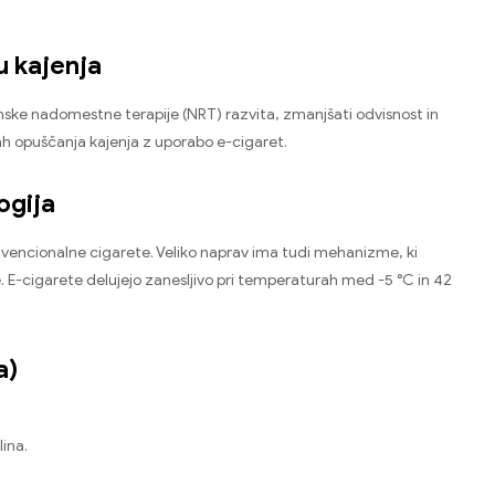
u kajenja
tinske nadomestne terapije (NRT) razvita, zmanjšati odvisnost in
jah opuščanja kajenja z uporabo e-cigaret.
ogija
onvencionalne cigarete. Veliko naprav ima tudi mehanizme, ki
. E-cigarete delujejo zanesljivo pri temperaturah med -5 °C in 42
a)
lina.