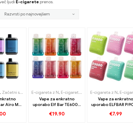
več ljudi
E-cigarete
prenos.
,
Začetni set za e-cigarete
E-cigareta z N
,
E-cigarete za enkratno uporabo
,
E-cigarete za enkratno uporabo
E-cigareta z N
,
E-cigarete za enkratno
enkratno
Vape za enkratno
Vape za enkratn
ar Airo Max
uporabo Elf Bar TE6000
uporabo ELFBAR Pi9
ihnjenci
6000 Napihnjenci
Puffs
.00
€
19.90
€
7.99