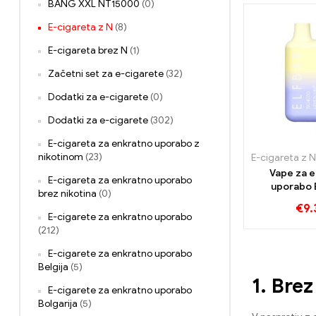
BANG XXL NT15000
(0)
E-cigareta z N
(8)
E-cigareta brez N
(1)
Začetni set za e-cigarete
(32)
Dodatki za e-cigarete
(0)
Dodatki za e-cigarete
(302)
E-cigareta za enkratno uporabo z
nikotinom
(23)
E-cigareta z N
Vape za 
E-cigareta za enkratno uporabo
uporabo 
brez nikotina
(0)
BC4000
€
9.
Napihn
E-cigarete za enkratno uporabo
(212)
E-cigarete za enkratno uporabo
Belgija
(5)
1. Bre
E-cigarete za enkratno uporabo
Bolgarija
(5)