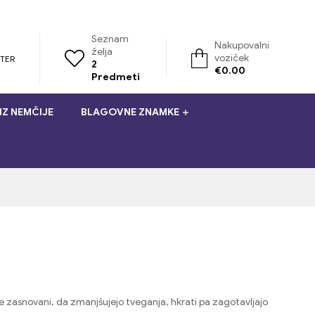
Seznam
Nakupovalni
želja
voziček
STER
2
€
0.00
Predmeti
IZ NEMČIJE
BLAGOVNE ZNAMKE
te zasnovani, da zmanjšujejo tveganja, hkrati pa zagotavljajo