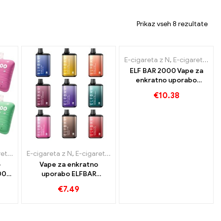
Prikaz vseh 8 rezultate
E-cigareta z N
,
E-cigarete za enkratno uporabo
ELF BAR 2000 Vape za
enkratno uporabo
1200mAh 1800 puhlice
€
10.38
 uporabo
E-cigareta z N
,
E-cigarete za enkratno uporabo
,
Pod
,
Blago brez dajatev
,
Blago brez d
o
Vape za enkratno
000
uporabo ELFBAR
BC5000 ULTRA
€
7.49