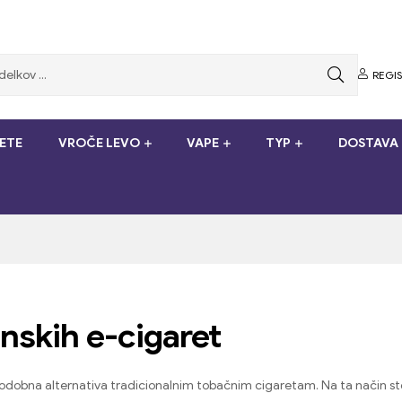
REGI
ETE
VROČE LEVO
VAPE
TYP
DOSTAVA 
inskih e-cigaret
kot sodobna alternativa tradicionalnim tobačnim cigaretam. Na ta način s