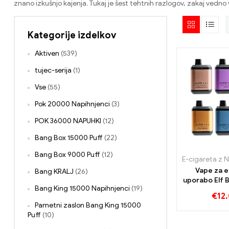
znano izkušnjo kajenja. Tukaj je šest tehtnih razlogov, zakaj vedno 
Kategorije izdelkov
Aktiven
(539)
tujec-serija
(1)
Vse
(55)
Pok 20000 Napihnjenci
(3)
POK 36000 NAPUHKI
(12)
Bang Box 15000 Puff
(22)
Bang Box 9000 Puff
(12)
E-cigareta z N
Vape za 
Bang KRALJ
(26)
uporabo Elf B
Bang King 15000 Napihnjenci
(19)
5000 Nap
€
12
Pametni zaslon Bang King 15000
Puff
(10)