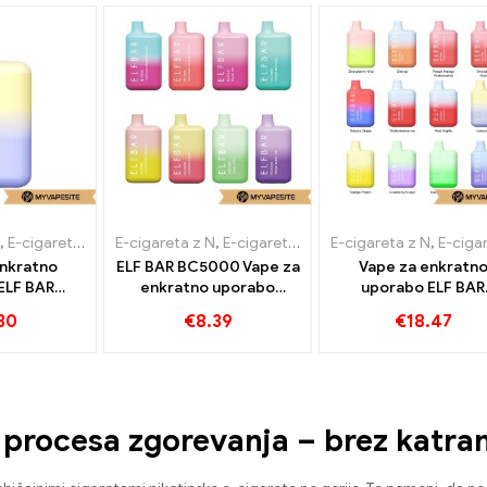
,
E-cigarete za enkratno uporabo
E-cigareta z N
,
E-cigarete za enkratno uporabo
E-cigareta z N
,
E-cigarete za enkratno
,
Blag
enkratno
ELF BAR BC5000 Vape za
Vape za enkratn
ELF BAR
enkratno uporabo
uporabo ELF BAR
 4000
650mAh 5000
BC3000 3000
30
€
8.39
€
18.47
jenci
Napihnjenci
Napihnjenci
z procesa zgorevanja – brez katra