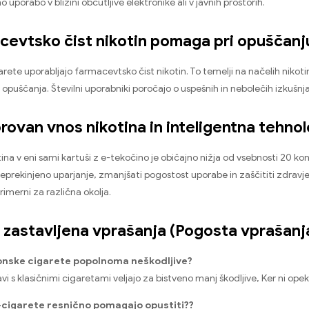
uporabo v bližini občutljive elektronike ali v javnih prostorih.
cevtsko čist nikotin pomaga pri opuščanj
arete uporabljajo farmacevtsko čist nikotin. To temelji na načelih niko
s opuščanja. Številni uporabniki poročajo o uspešnih in nebolečih izkušn
rovan vnos nikotina in inteligentna tehnol
ina v eni sami kartuši z e-tekočino je običajno nižja od vsebnosti 20 k
eprekinjeno uparjanje, zmanjšati pogostost uporabe in zaščititi zdravje
rimerni za različna okolja.
zastavljena vprašanja (Pogosta vprašanj
ronske cigarete popolnoma neškodljive?
avi s klasičnimi cigaretami veljajo za bistveno manj škodljive, Ker ni opek
-cigarete resnično pomagajo opustiti??