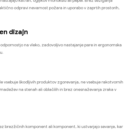
nastajajo katran, ogljikov monoksid ali pepel. Brez sežiganja
raktično odpravi nevarnost požara in uporabo v zaprtih prostorih,
en dizajn
 odpornostjo na vleko, zadovoljivo nastajanje pare in ergonomska
u.
 Ne vsebuje škodljivih produktov zgorevanja, ne vsebuje rakotvornih
h madežev na stenah ali oblačilih in brez onesnaževanja zraka v
z brezžičnih komponent ali komponent, ki ustvarjajo sevanje, kar