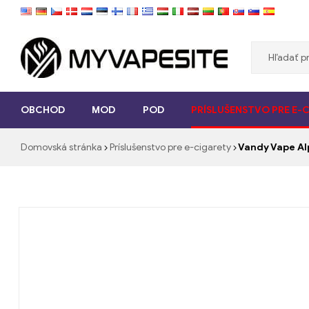
Myvapesite.de
OBCHOD
MOD
POD
PRÍSLUŠENSTVO PRE E-
Objednajte
si
Domovská stránka
Príslušenstvo pre e-cigarety
Vandy Vape Al
e-
cigarety
lacné
online
na
myvapesite.de