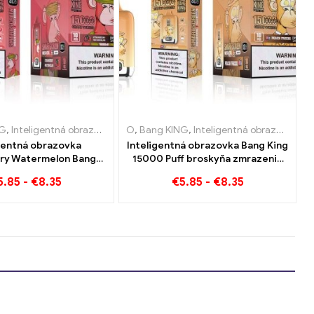
uxembursko
garety Holandsko
NG
,
Inteligentná obrazovka Bang King 15000 Bafať
,
Jednorazové elektronické cigarety Litva
,
Jednorazové elektronické cigarety Holandsko
,
Jednorazové elektronické cigarety Rakúsko
O
,
Bang KING
,
Inteligentná obrazovka Bang King 15000 Bafať
,
,
Jednorazové elektro
Jednorazové elekt
,
Jednorazové
,
Jednora
gentná obrazovka
Inteligentná obrazovka Bang King
ry Watermelon Bang
15000 Puff broskyňa zmrazenie
0 Puff Vychutnajte si
dokončenia e-ZIGARETY
5.85
-
€
8.35
€
5.85
-
€
8.35
e potešenie z ovocia