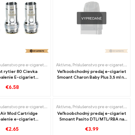
VYPREDANÉ
slušenstvo pre e-cigarety
,
Výparník
Aktívne
,
Príslušenstvo pre e-cigarety
,
Výp
t rytier 80 Cievka
Veľkoobchodný predaj e-cigariet
alenie E-cigariet
Smoant Charon Baby Plus 3,5 ml na
oobchod丨Vlastné
mieru
€
6.58
VYPREDANÉ
slušenstvo pre e-cigarety
,
Mod
Aktívne
,
Výparník
,
Príslušenstvo pre e-cigarety
,
Výp
 Air Mod Cartridge
Veľkoobchodný predaj e-cigariet
alenie e-cigariet
Smoant Pasito DTL/MTL/RBA na
oobchod丨Vlastné
mieru
€
2.65
€
3.99