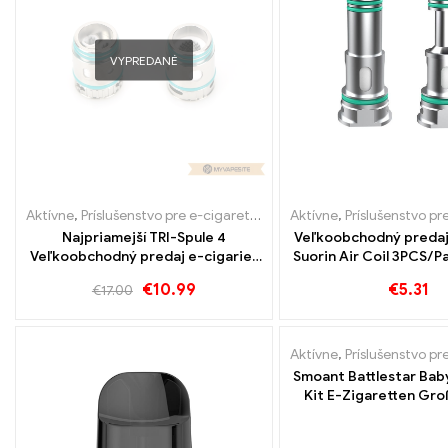
VYPREDANÉ
Aktívne
,
Príslušenstvo pre e-cigarety
,
Výparník
Aktívne
,
Príslušenstvo pre
Najpriamejší TRI-Spule 4
Veľkoobchodný predaj
Veľkoobchodný predaj e-cigariet
Suorin Air Coil 3PCS/
kus/balenie 丨 Vlastné
€
10.99
€
5.31
€
17.00
VYPREDANÉ
Aktívne
,
Príslušenstvo pre
Smoant Battlestar Bab
Kit E-Zigaretten Gr
Custom