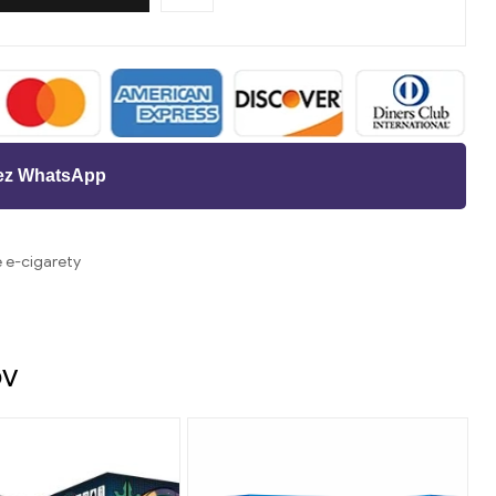
cez WhatsApp
e e-cigarety
st
il
ov