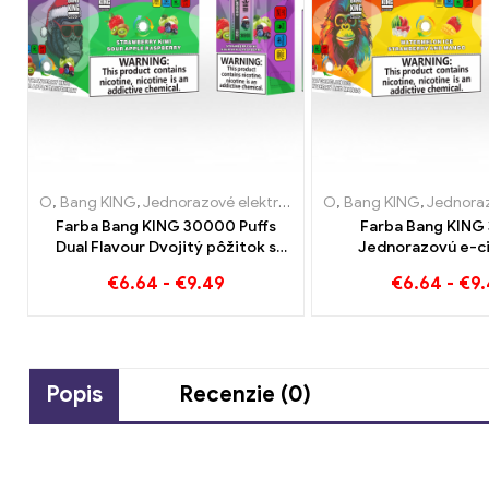
O
,
Bang KING
,
Jednorazové elektronické cigarety Litva
O
,
Bang KING
,
,
Jednorazové elekt
Jednora
Farba Bang KING 30000 Puffs
Farba Bang KING
Dual Flavour Dvojitý pôžitok s
Jednorazovú e-c
jahodovým kiwi a kyslým jablkom a
potiahne. Dokonalá 
€
6.64
-
€
9.49
€
6.64
-
€
9
malinou
chladivej melónovej 
tropického jahodov
Popis
Recenzie (0)