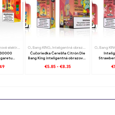
ronické cigarety Litva
zové elektronické cigarety Luxembursko
O
,
Bang KING
,
,
Inteligentná obrazovka Bang King 15000 Bafať
Jednorazové elektronické cigarety L
,
Jednorazové elektronické ci
O
,
Bang KI
 30000
Čučoriedka Čerešňa Citrón Die
Inteli
igaretu
Bang King inteligentná obrazovka
Strawber
kombinácia
15000 Puffs Prehľad inovatívnej
King 1500
.49
€
5.85
-
€
8.35
€
zmrzliny a
jednorazovej e-cigarety
uvoľňujúc
ého manga