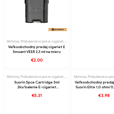
Aktívne
,
Príslušenstvo pre e-cigarety
,
Výparník
Veľkoobchodný predaj cigariet E
Smoant VEER 2,3 ml na mieru
€
2.00
Aktívne
,
Príslušenstvo pre e-cigarety
,
Výparník
Aktívne
,
Príslušenstvo pre
Suorin Spce Cartridge 3ml
Veľkoobchodný predaj
2ks/balenie E-cigariet
Suorin Elite 1,0 ohm/0
Veľkoobchod丨Vlastné
mieru
€
5.31
€
3.98