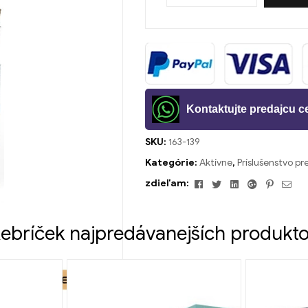
Kontaktujte predajcu 
SKU:
163-139
Kategórie:
Aktívne
,
Príslušenstvo pr
Facebook
Twitter
Linkedin
Google+
Pintere
Ema
zdieľam:
ebríček najpredávanejších produkt