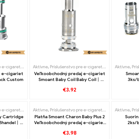
 e-cigarety
,
Výparník
Aktívne
,
Príslušenstvo pre e-cigarety
,
Výparník
Aktívne
,
Prí
 e-cigariet
Veľkoobchodný predaj e-cigariet
Smoan
Pack Custom
Smoant Baby Coil Baby Coil丨
3ks/b
Vlastné
Veľk
€
3.92
 e-cigarety
,
Výparník
Aktívne
,
Príslušenstvo pre e-cigarety
,
Výparník
Aktívne
,
Prí
y Cartridge
Platňa Smoant Charon Baby Plus 2
Suorin
oßhandel丨
Veľkoobchodný predaj e-cigariet
2ks/b
kus/balenie 丨 Vlastné
Veľk
€
3.98