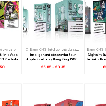
 e-cigarety
é elektronické cigarety Luxembursko
,
Jednorazové elektronické cigarety Belgicko
O
,
Bang KING
,
Inteligentná obrazovka Bang King 15000 Bafať
,
Jednorazové elektronické cigar
,
Bang KING
Jednorazové
,
8-in-1 Vape
Inteligentná obrazovka Sour
Digitálny 
10 Príchute
Apple Blueberry Bang King 15000
ležiak v B
Puff Neporovnateľný zážitok z
.50
€
5.85
-
€
8.35
€
vapovania plný sviežich chutí