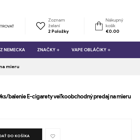
Zoznam
Nákupný
želaní
košík
STROVAŤ
2
Položky
€
0.00
 Z NEMECKA
ZNAČKY
VAPE OBLÁČIKY
 na mieru
0ks/balenie E-cigarety veľkoobchodný predaj na mieru
DAŤ DO KOŠÍKA