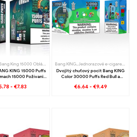
ety Holandsko
 elektronické cigarety Dánsko
Bang King 15000 Obláčiky
,
Jednorazové elektronické cigarety Litva
,
Jednorazové elektronické cigarety Rakúsko
,
Jednorazová e-cigareta s nikotínom
Bang KING
,
Jednorazové e-cigarety
,
Jednorazové elekt
,
Jednorazov
,
Jedno
,
Jedn
BANG KING 15000 Puffs
Dvojitý chuťový pocit Bang KING
rémach 15000 Požívanie
Color 30000 Puffs Red Bull a
bez vlaku
Blueberry Watermelon 30000
5.78
-
€
7.83
€
6.64
-
€
9.49
Jednorazovú e-cigaretu
potiahne