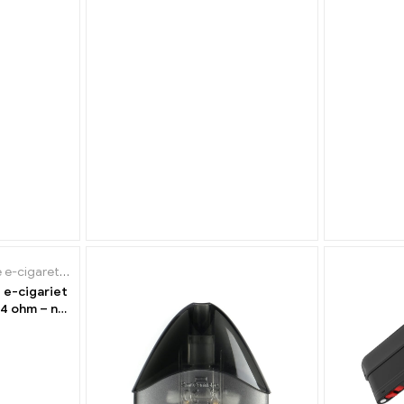
 e-cigarety
,
Výparník
 e-cigariet
,4 ohm – na