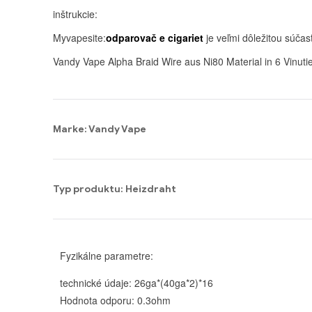
inštrukcie:
Myvapesite:
odparovač e cigariet
je veľmi dôležitou súčas
Vandy Vape Alpha Braid Wire aus Ni80 Material in 6 Vinutie
Marke: Vandy Vape
Typ produktu: Heizdraht
Fyzikálne parametre:
technické údaje: 26ga*(40ga*2)*16
Hodnota odporu: 0.3ohm