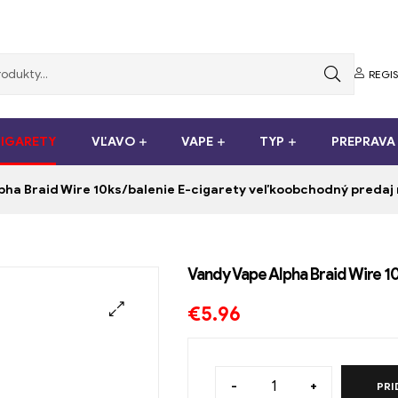
REGI
CIGARETY
VĽAVO
VAPE
TYP
PREPRAVA
pha Braid Wire 10ks/balenie E-cigarety veľkoobchodný predaj
Vandy Vape Alpha Braid Wire 1
€
5.96
-
+
PRI