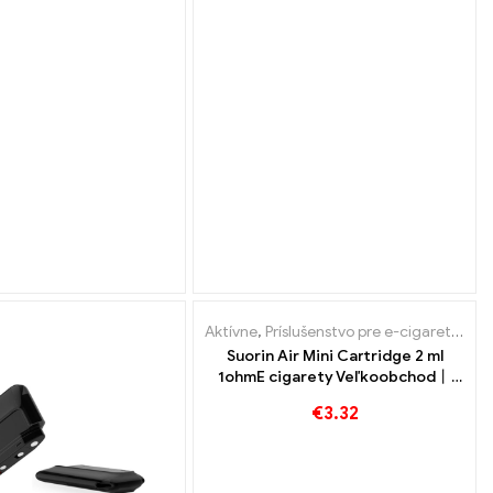
Aktívne
,
Príslušenstvo pre e-cigarety
,
Výp
Suorin Air Mini Cartridge 2 ml
1ohmE cigarety Veľkoobchod丨
Vlastné
€
3.32