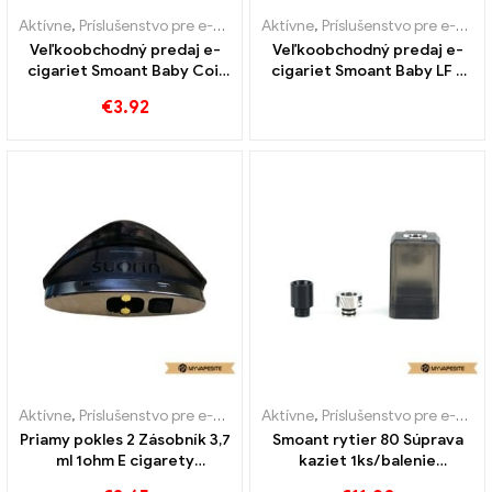
Aktívne
,
Príslušenstvo pre e-cigarety
Aktívne
,
Výparník
,
Príslušenstvo pre e-cigarety
Veľkoobchodný predaj e-
Veľkoobchodný predaj e-
cigariet Smoant Baby Coil
cigariet Smoant Baby LF 2
Baby Coil丨 Vlastné
ml 0,6 ohmov na mieru
€
3.92
Aktívne
,
Príslušenstvo pre e-cigarety
Aktívne
,
Výparník
,
Príslušenstvo pre e-cigarety
Priamy pokles 2 Zásobník 3,7
Smoant rytier 80 Súprava
ml 1ohm E cigarety
kaziet 1ks/balenie
Veľkoobchod 丨 Vlastné
Veľkoobchod s