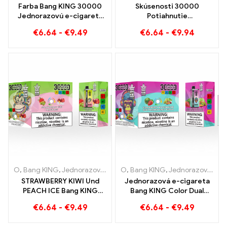
Farba Bang KING 30000
Skúsenosti 30000
Jednorazovú e-cigaretu
Potiahnutie
potiahne. Dokonalá
jednorazových e-cigariet
€
6.64
-
€
9.49
€
6.64
-
€
9.94
kombinácia chladivej
čistý pôžitok Blueberry
melónovej zmrzliny a
Ice meets Strawberry
tropického jahodového
Banana vo farbe Bang
manga
KING
O
,
Bang KING
,
Jednorazové elektronické cigarety Litva
O
,
Bang KING
,
Jednorazové elektronické cigarety Litva
,
Jednorazo
STRAWBERRY KIWI Und
Jednorazová e-cigareta
PEACH ICE Bang KING
Bang KING Color Dual
Farba 30000 Jednorazová
Flavour 30000 Vlaky plné
€
6.64
-
€
9.49
€
6.64
-
€
9.49
elektronická cigareta
chuti s jahodovým
Puffs - Dual Flavour pre
melónom a kiwi marakujou