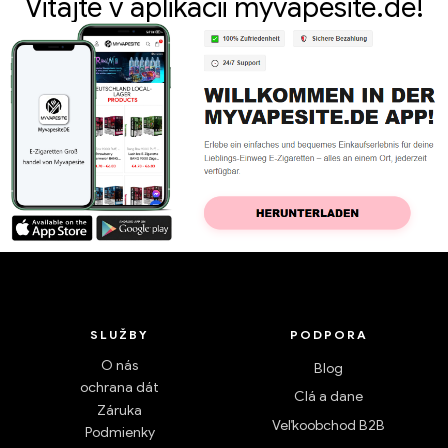
Vitajte v aplikácii myvapesite.de!
SLUŽBY
PODPORA
O nás
Blog
ochrana dát
Clá a dane
Záruka
Veľkoobchod B2B
Podmienky