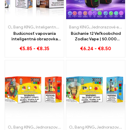
O
,
Bang KING
,
Inteligentná obrazovka Bang King 15000 Bafať
Bang KING
,
Jednorazové e-cigarety
,
Jed
Budúcnosť vapovania
Búchanie 12 Veľkoobchod
inteligentná obrazovka
Zodiac Vape | 50.000
Peach Blueraz Bang King
Obláčiky
€
5.85
-
€
8.35
€
6.24
-
€
8.50
15000 Bafať
O
,
Bang KING
,
Jednorazové elektronické cigarety Litva
O
,
Bang KING
,
Jednorazové elektronické cigarety Litva
,
Jednorazo