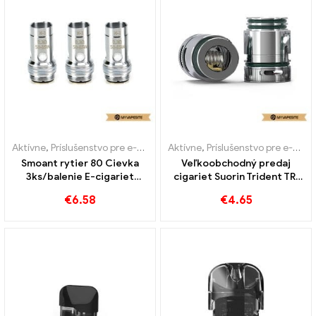
Aktívne
,
Príslušenstvo pre e-cigarety
Aktívne
,
Výparník
,
Príslušenstvo pre e-cigarety
Smoant rytier 80 Cievka
Veľkoobchodný predaj
3ks/balenie E-cigariet
cigariet Suorin Trident TRI
Veľkoobchod丨Vlastné
RBA Cievka 0,4 ohm E na
€
6.58
€
4.65
mieru