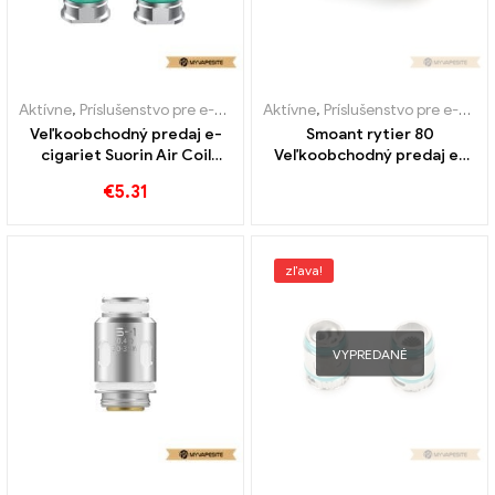
Aktívne
,
Príslušenstvo pre e-cigarety
Aktívne
,
Výparník
,
Príslušenstvo pre e-cigarety
Veľkoobchodný predaj e-
Smoant rytier 80
cigariet Suorin Air Coil
Veľkoobchodný predaj e-
3PCS/Pack Custom
cigariet RBA Coil 1PCS/Pack
€
5.31
Custom
zľava!
VYPREDANÉ