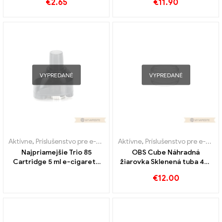
€
2.65
€
11.90
elektronickými cigaretami
丨Vlastné
VYPREDANÉ
VYPREDANÉ
Aktívne
,
Príslušenstvo pre e-cigarety
Aktívne
,
Výparník
,
Príslušenstvo pre e-cigarety
Najpriamejšie Trio 85
OBS Cube Náhradná
Cartridge 5 ml e-cigarety
žiarovka Sklenená tuba 4ml
veľkoobchod 丨 Vlastné
10ks/bal E-cigarety
€
12.00
Veľkoobchod丨Vlastné