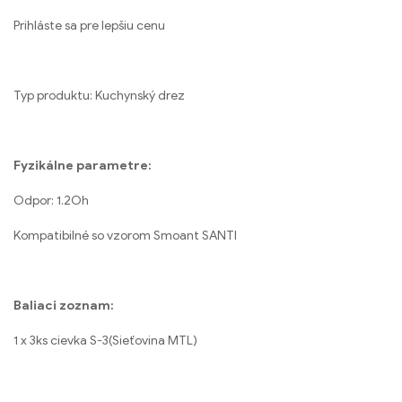
Prihláste sa pre lepšiu cenu
Typ produktu: Kuchynský drez
Fyzikálne parametre:
Odpor: 1.2Oh
Kompatibilné so vzorom Smoant SANTI
Baliaci zoznam:
1 x 3ks cievka S-3(Sieťovina MTL)