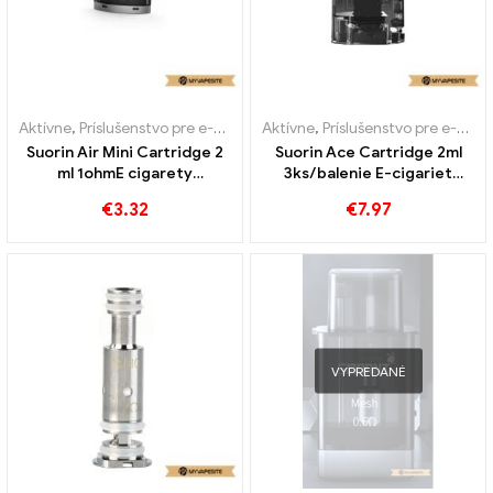
Aktívne
,
Príslušenstvo pre e-cigarety
Aktívne
,
Výparník
,
Príslušenstvo pre e-cigarety
Suorin Air Mini Cartridge 2
Suorin Ace Cartridge 2ml
ml 1ohmE cigarety
3ks/balenie E-cigariet
Veľkoobchod丨 Vlastné
Veľkoobchod丨Vlastné
€
3.32
€
7.97
VYPREDANÉ