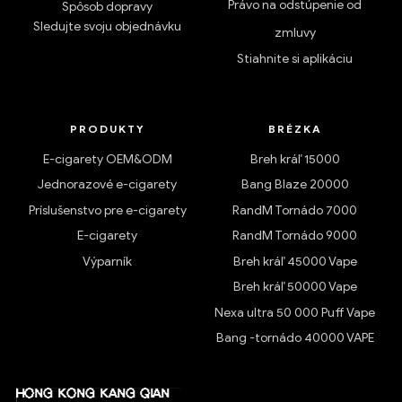
Právo na odstúpenie od
Spôsob dopravy
Sledujte svoju objednávku
zmluvy
Stiahnite si aplikáciu
PRODUKTY
BRÉZKA
E-cigarety OEM&ODM
Breh kráľ 15000
Jednorazové e-cigarety
Bang Blaze 20000
Príslušenstvo pre e-cigarety
RandM Tornádo 7000
E-cigarety
RandM Tornádo 9000
Výparník
Breh kráľ 45000 Vape
Breh kráľ 50000 Vape
Nexa ultra 50 000 Puff Vape
Bang -tornádo 40000 VAPE