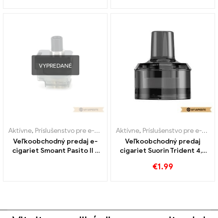
VYPREDANÉ
Aktívne
,
Príslušenstvo pre e-cigarety
Aktívne
,
Výparník
,
Príslušenstvo pre e-cigarety
Veľkoobchodný predaj e-
Veľkoobchodný predaj
cigariet Smoant Pasito II 6
cigariet Suorin Trident 4,4
ml na mieru
ml na mieru
€
1.99