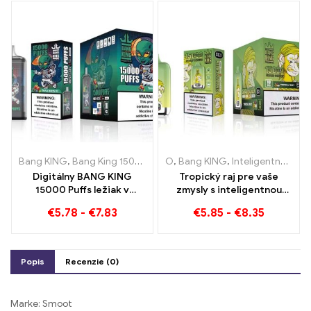
jedinečný zážitok z
vapovania
Bang KING
,
Bang King 15000 Obláčiky
O
,
Bang KING
,
Jednorazová e-cigareta s 
,
Inteligentná obrazovka Bang King 15000 Bafať
Digitálny BANG KING
Tropický raj pre vaše
15000 Puffs ležiak v
zmysly s inteligentnou
Brémach 15000 Požívanie
obrazovkou Tropical Fruit
€
5.78
-
€
7.83
€
5.85
-
€
8.35
bez vlaku
Bang King 15000 Bafať
Popis
Recenzie (0)
Marke: Smoot