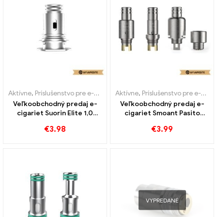
Aktívne
,
Príslušenstvo pre e-cigarety
Aktívne
,
Výparník
,
Príslušenstvo pre e-cigarety
Veľkoobchodný predaj e-
Veľkoobchodný predaj e-
cigariet Suorin Elite 1,0
cigariet Smoant Pasito
ohm/0,4 ohm – na mieru
DTL/MTL/RBA na mieru
€
3.98
€
3.99
VYPREDANÉ