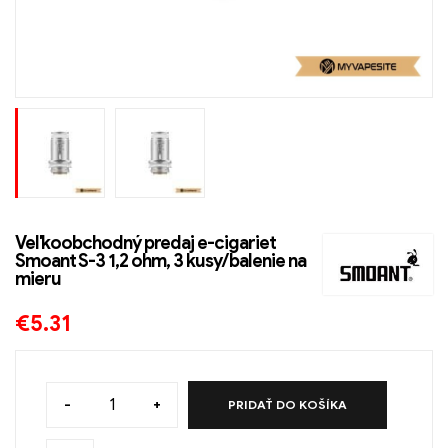
Veľkoobchodný predaj e-cigariet
Smoant S-3 1,2 ohm, 3 kusy/balenie na
mieru
€
5.31
-
+
PRIDAŤ DO KOŠÍKA