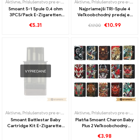
Aktívne
,
Príslušenstvo pre e-cigarety
Aktívne
,
Výparník
,
Príslušenstvo pre e-cigarety
Smoant S-1 Spule 0,4 ohm
Najpriamejší TRI-Spule 4
3PCS/Pack E-Zigaretten
Veľkoobchodný predaj e-
Großhandel丨 Custom
cigariet kus/balenie 丨
€
5.31
€
10.99
€
17.00
Vlastné
VYPREDANÉ
Aktívne
,
Príslušenstvo pre e-cigarety
Aktívne
,
Výparník
,
Príslušenstvo pre e-cigarety
Smoant Battlestar Baby
Platňa Smoant Charon Baby
Cartridge Kit E-Zigaretten
Plus 2 Veľkoobchodný
Großhandel丨 Custom
predaj e-cigariet
€
3.98
kus/balenie 丨 Vlastné