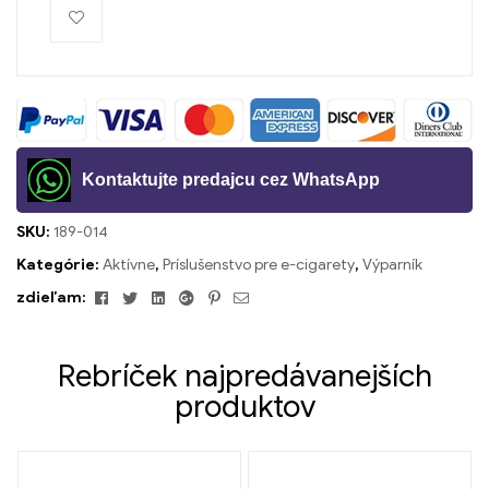
Kontaktujte predajcu cez WhatsApp
SKU:
189-014
Kategórie:
Aktívne
,
Príslušenstvo pre e-cigarety
,
Výparník
Facebook
Twitter
Linkedin
Google+
Pinterest
Email
zdieľam:
Rebríček najpredávanejších
produktov