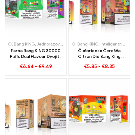
O
,
Bang KING
,
Jednorazové elektronické cigarety Litva
O
,
Bang KING
,
Inteligentná obrazovka Bang King 15000 Bafať
,
Jednorazo
Farba Bang KING 30000
Čučoriedka Čerešňa
Puffs Dual Flavour Dvojitý
Citrón Die Bang King
pôžitok s jahodovým kiwi a
inteligentná obrazovka
€
6.64
-
€
9.49
€
5.85
-
€
8.35
kyslým jablkom a malinou
15000 Puffs Prehľad
inovatívnej jednorazovej
e-cigarety