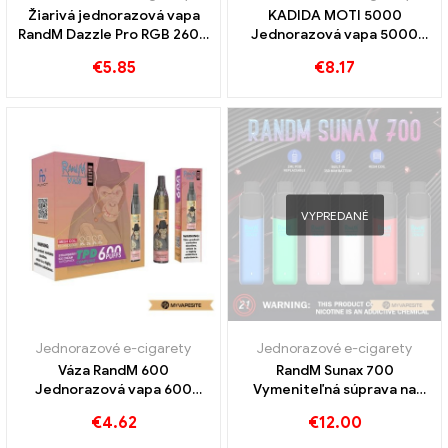
Žiarivá jednorazová vapa
KADIDA MOTI 5000
RandM Dazzle Pro RGB 2600
Jednorazová vapa 5000
Obláčiky
Obláčiky
€
5.85
€
8.17
VYPREDANÉ
Jednorazové e-cigarety
Jednorazové e-cigarety
Váza RandM 600
RandM Sunax 700
Jednorazová vapa 600
Vymeniteľná súprava na
Obláčiky
jednorazové vapy
€
4.62
€
12.00