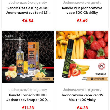
Jednorazové e-cigarety
Jednorazové e-cigarety
RandM Dazzle King 3000
RandM Plus jednorazová
Jednorazová svetelná LED
vape 800 Obláčiky
vapa 3000 Obláčiky
€
6.84
€
3.69
Jednorazové e-cigarety
Jednorazové e-cigarety
RandM Tornádo 10000
Jednorazová vapa RandM
Jednorazová vapa 10000
Max+ 1700 Vlaky
Vlaky
€
11.38
€
4.38