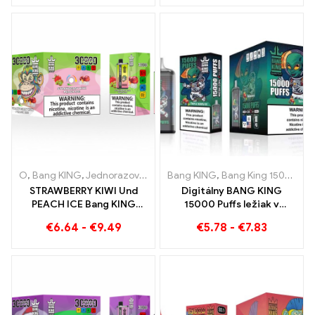
melónom a kiwi marakujou
O
,
Bang KING
,
Jednorazové elektronické cigarety Litva
Bang KING
,
Bang King 15000 Obláčiky
,
Jednorazo
STRAWBERRY KIWI Und
Digitálny BANG KING
PEACH ICE Bang KING
15000 Puffs ležiak v
Farba 30000 Jednorazová
Brémach 15000 Požívanie
€
6.64
-
€
9.49
€
5.78
-
€
7.83
elektronická cigareta
bez vlaku
Puffs - Dual Flavour pre
jedinečný zážitok z
vapovania