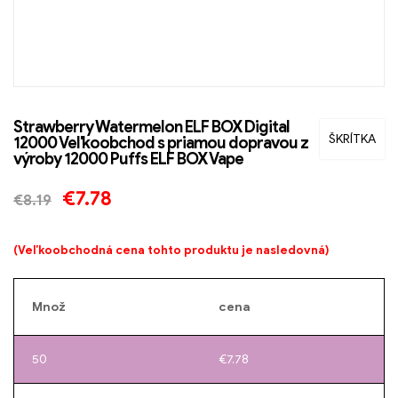
Strawberry Watermelon ELF BOX Digital
ŠKRÍTKA
12000 Veľkoobchod s priamou dopravou z
výroby 12000 Puffs ELF BOX Vape
€
7.78
€
8.19
(Veľkoobchodná cena tohto produktu je nasledovná)
Množ
cena
50
€
7.78