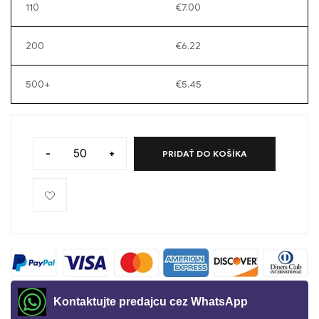
110
€
7.00
200
€
6.22
500+
€
5.45
-
+
PRIDAŤ DO KOŠÍKA
Kontaktujte predajcu cez WhatsApp