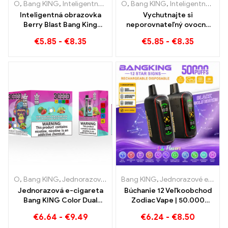
O
,
Bang KING
,
Inteligentná obrazovka Bang King 15000 Bafať
O
,
Bang KING
,
Inteligentná obrazovka Bang King 15000 Bafať
,
Jed
Inteligentná obrazovka
Vychutnajte si
Berry Blast Bang King
neporovnateľný ovocný
15000 Nafukuje
zážitok z fajčenia s Grape
€
5.85
-
€
8.35
€
5.85
-
€
8.35
jednorazovú e-cigaretu
Jelly Bang King Smart
novej generácie
Screen 15000 Bafať
O
,
Bang KING
,
Jednorazové elektronické cigarety Litva
Bang KING
,
Jednorazové e-cigarety
,
Jednorazo
Jednorazová e-cigareta
Búchanie 12 Veľkoobchod
Bang KING Color Dual
Zodiac Vape | 50.000
Flavour 30000 Vlaky plné
Obláčiky
€
6.64
-
€
9.49
€
6.24
-
€
8.50
chuti s jahodovým