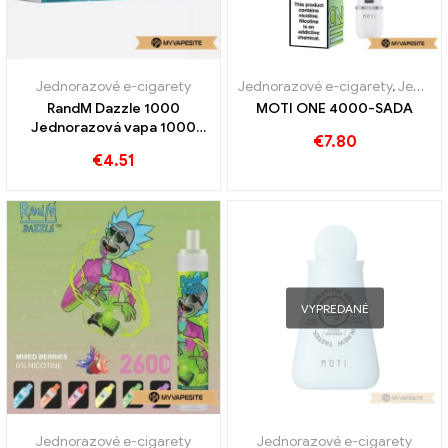
Jednorazové e-cigarety
Jednorazové e-cigarety
,
Jednorazové elektronické cigarety Rakúsko
RandM Dazzle 1000
MOTI ONE 4000-SADA
Jednorazová vapa 1000
€
7.80
Obláčiky
€
4.51
VYPREDANÉ
Jednorazové e-cigarety
Jednorazové e-cigarety