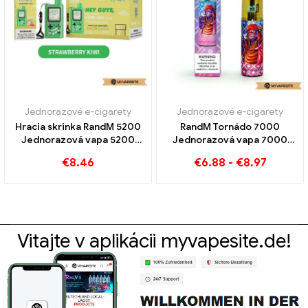
Jednorazové e-cigarety
Jednorazové e-cigarety
Hracia skrinka RandM 5200
RandM Tornádo 7000
Jednorazová vapa 5200
Jednorazová vapa 7000
Obláčiky
Obláčiky
€
8.46
€
6.88
-
€
8.97
Vitajte v aplikácii myvapesite.de!