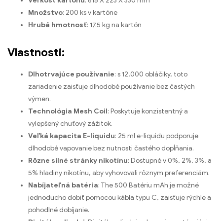
Veľkosť kartónu
: 615 X 223 X 330 mm
Množstvo
: 200 ks v ​​kartóne
Hrubá hmotnosť
: 17.5 kg na kartón
Vlastnosti:
Dlhotrvajúce používanie
: s 12,000 obláčiky, toto
zariadenie zaisťuje dlhodobé používanie bez častých
výmen.
Technológia Mesh Coil
: Poskytuje konzistentný a
vylepšený chuťový zážitok.
Veľká kapacita E-liquidu
: 25 ml e-liquidu podporuje
dlhodobé vapovanie bez nutnosti častého dopĺňania.
Rôzne silné stránky nikotínu
: Dostupné v 0%, 2%, 3%, a
5% hladiny nikotínu, aby vyhovovali rôznym preferenciám.
Nabíjateľná batéria
: The 500 Batériu mAh je možné
jednoducho dobiť pomocou kábla typu C, zaisťuje rýchle a
pohodlné dobíjanie.