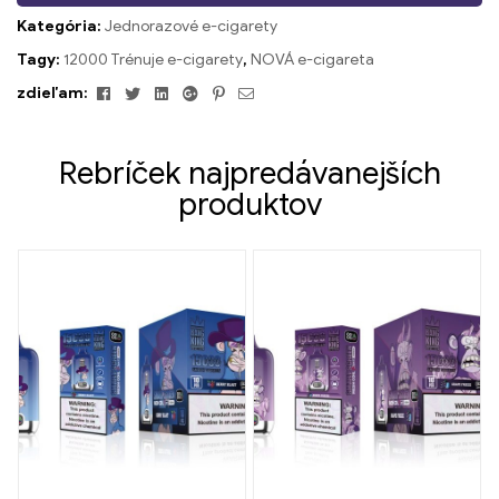
Kategória:
Jednorazové e-cigarety
Tagy:
12000 Trénuje e-cigarety
,
NOVÁ e-cigareta
Facebook
Twitter
Linkedin
Google+
Pinterest
Email
zdieľam:
Rebríček najpredávanejších
produktov