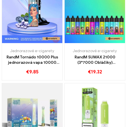
Jednorazové e-cigarety
Jednorazové e-cigarety
RandM Tornádo 10000 Plus
RandM SUMAX 21000
jednorazová vapa 10000
(3*7000 Obláčiky)
Vlaky
Jednorazová vanička s
€
9.85
€
19.32
vymeniteľnou kapacitou
prietoku vzduchu