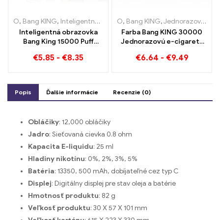
O
,
Bang KING
,
Inteligentná obrazovka Bang King 15000 Bafať
O
,
Bang KING
,
Jednorazové elektronické cigarety Litva
,
Jed
Inteligentná obrazovka
Farba Bang KING 30000
Bang King 15000 Puff
Jednorazovú e-cigaretu
broskyňa zmrazenie
potiahne. Dokonalá
€
5.85
-
€
8.35
€
6.64
-
€
9.49
dokončenia e-ZIGARETY
kombinácia chladivej
melónovej zmrzliny a
tropického jahodového
manga
Popis
Ďalšie informácie
Recenzie (0)
Obláčiky
: 12,000 obláčiky
Jadro
: Sieťovaná cievka 0.8 ohm
Kapacita E-liquidu
: 25 ml
Hladiny nikotínu
: 0%, 2%, 3%, 5%
Batéria
: 13350, 500 mAh, dobíjateľné cez typ C
Displej
: Digitálny displej pre stav oleja a batérie
Hmotnosť produktu
: 82 g
Veľkosť produktu
: 30 X 57 X 101 mm