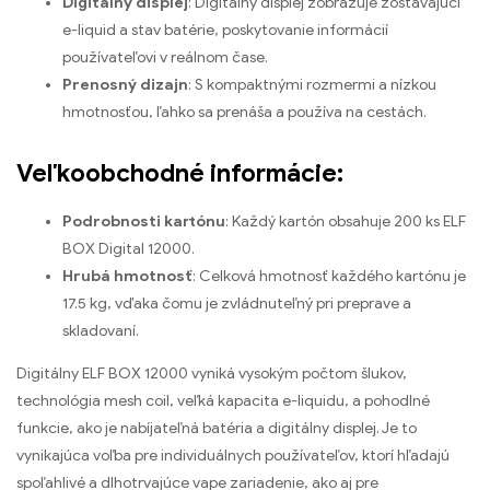
Digitálny displej
: Digitálny displej zobrazuje zostávajúci
e-liquid a stav batérie, poskytovanie informácií
používateľovi v reálnom čase.
Prenosný dizajn
: S kompaktnými rozmermi a nízkou
hmotnosťou, ľahko sa prenáša a používa na cestách.
Veľkoobchodné informácie:
Podrobnosti kartónu
: Každý kartón obsahuje 200 ks ELF
BOX Digital 12000.
Hrubá hmotnosť
: Celková hmotnosť každého kartónu je
17.5 kg, vďaka čomu je zvládnuteľný pri preprave a
skladovaní.
Digitálny ELF BOX 12000 vyniká vysokým počtom šlukov,
technológia mesh coil, veľká kapacita e-liquidu, a pohodlné
funkcie, ako je nabíjateľná batéria a digitálny displej. Je to
vynikajúca voľba pre individuálnych používateľov, ktorí hľadajú
spoľahlivé a dlhotrvajúce vape zariadenie, ako aj pre