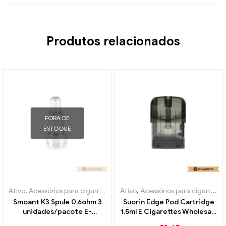
Produtos relacionados
FORA DE
ESTOQUE
Ativo
,
Acessórios para cigarros eletrônicos
Ativo
,
Acessórios para cigarros eletrônicos
,
Evaporador
Smoant K3 Spule 0,6ohm 3
Suorin Edge Pod Cartridge
unidades/pacote E-
1.5ml E Cigarettes Wholesale
Zigaretten Großhandel丨
丨Personalizado