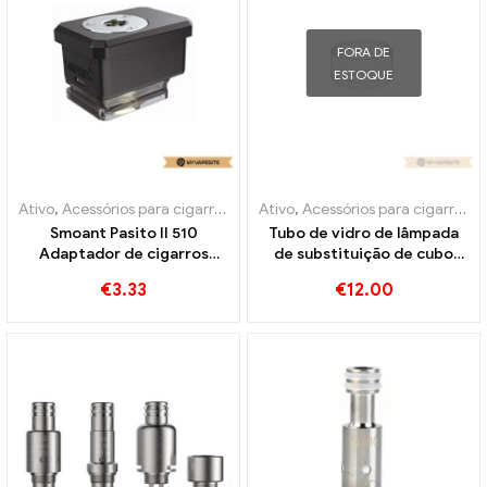
FORA DE
ESTOQUE
Ativo
,
Acessórios para cigarros eletrônicos
Ativo
,
Acessórios para cigarros eletrônicos
,
Evaporador
Smoant Pasito II 510
Tubo de vidro de lâmpada
Adaptador de cigarros
de substituição de cubo
eletrônicos no atacado丨
OBS 4ml 10
€
3.33
€
12.00
Personalizado
unidades/pacote E-
cigarros atacado丨
Personalizado