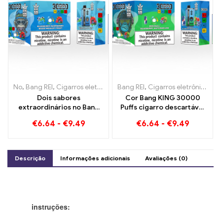
No
,
Bang REI
,
Cigarros eletrônicos descartáveis ​​Lituânia
Bang REI
,
Cigarros eletrônicos descartáveis ​​Lituânia
,
Cigarros 
Dois sabores
Cor Bang KING 30000
extraordinários no Bang
Puffs cigarro descartável
KING Color 30000 Puffs E-
com dois sabores Red Bull
€
6.64
-
€
9.49
€
6.64
-
€
9.49
Zigarette Mirtilo
Energy Watermelon
Framboesa Misto e Frutas
Bubble Gum Sweet
Mofadas
Descrição
Informações adicionais
Avaliações (0)
instruções: