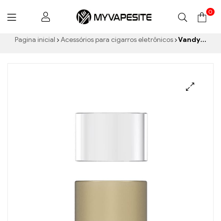
0
Myvapesite.de
Pagina inicial
Acessórios para cigarros eletrônicos
Vandy Vape Berserker Mini Tubo de Substituição 2ml E-Cigarros Atacado丨Personalizado