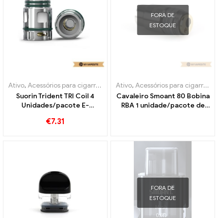
FORA DE
ESTOQUE
Ativo
,
Acessórios para cigarros eletrônicos
Ativo
,
Acessórios para cigarros eletrônicos
,
Evaporador
Suorin Trident TRI Coil 4
Cavaleiro Smoant 80 Bobina
Unidades/pacote E-
RBA 1 unidade/pacote de
Cigarros Atacado丨
cigarros eletrônicos
€
7.31
Personalizado
atacado丨Personalizado
FORA DE
ESTOQUE