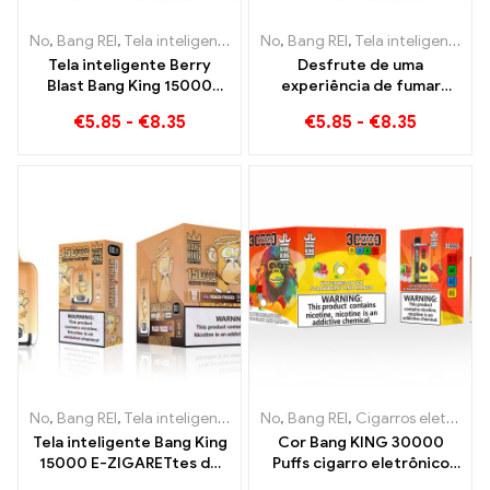
No
,
Bang REI
,
Tela inteligente Bang King 15000 Sopro
No
,
Bang REI
,
Tela inteligente Bang King 15000 Sopro
,
Cigarros ele
Tela inteligente Berry
Desfrute de uma
Blast Bang King 15000
experiência de fumar
Puffs cigarro eletrônico
frutada incomparável com
€
5.85
-
€
8.35
€
5.85
-
€
8.35
descartável de nova
Grape Jelly Bang King
geração
Smart Screen 15000 Sopro
No
,
Bang REI
,
Tela inteligente Bang King 15000 Sopro
No
,
Bang REI
,
Cigarros eletrônicos descartáveis ​​Lituânia
,
Cigarros ele
Tela inteligente Bang King
Cor Bang KING 30000
15000 E-ZIGARETtes de
Puffs cigarro eletrônico
acabamento de
descartável. A combinação