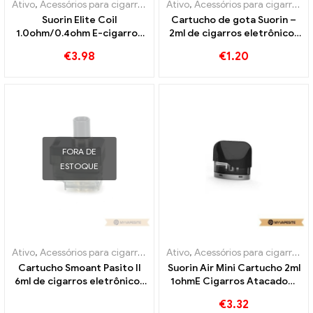
Ativo
,
Acessórios para cigarros eletrônicos
Ativo
,
Acessórios para cigarros eletrônicos
,
Evaporador
Suorin Elite Coil
Cartucho de gota Suorin –
1.0ohm/0.4ohm E-cigarros
2ml de cigarros eletrônicos
atacado丨Personalizado
no atacado丨Personalizado
€
3.98
€
1.20
FORA DE
ESTOQUE
Ativo
,
Acessórios para cigarros eletrônicos
Ativo
,
Acessórios para cigarros eletrônicos
,
Evaporador
Cartucho Smoant Pasito II
Suorin Air Mini Cartucho 2ml
6ml de cigarros eletrônicos
1ohmE Cigarros Atacado丨
no atacado丨Personalizado
Personalizado
€
3.32