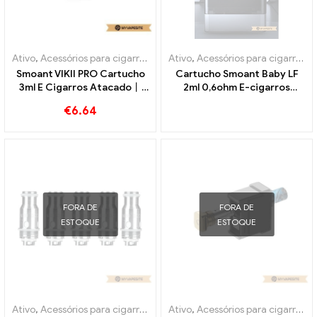
Ativo
,
Acessórios para cigarros eletrônicos
Ativo
,
Acessórios para cigarros eletrônicos
,
Evaporador
Smoant VIKII PRO Cartucho
Cartucho Smoant Baby LF
3ml E Cigarros Atacado丨
2ml 0,6ohm E-cigarros
Personalizado
atacado丨Personalizado
€
6.64
FORA DE
FORA DE
ESTOQUE
ESTOQUE
Ativo
,
Acessórios para cigarros eletrônicos
Ativo
,
Acessórios para cigarros eletrônicos
,
Evaporador