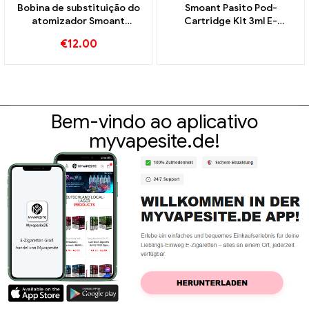
Bobina de substituição do
Smoant Pasito Pod-
atomizador Smoant
Cartridge Kit 3ml E-
Campbel 0,2ohm 5
Cigarettes Wholesale丨
€
12.00
unidades/pacote cigarros
Custom
eletrônicos atacado丨
Personalizado
Bem-vindo ao aplicativo
myvapesite.de!