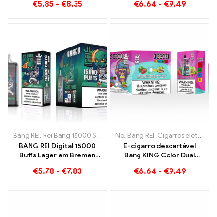
€
5.85
-
€
8.35
€
6.64
-
€
9.49
congelamento de pêssego
perfeita de sorvete de
melancia fresco e manga
de morango tropical
Bang REI
,
Rei Bang 15000 Sopros
,
No
Cigarro eletrônico descartável 
,
Bang REI
,
Cigarros eletrônicos descartáveis ​​Lituânia
BANG REI Digital 15000
E-cigarro descartável
Buffs Lager em Bremen
Bang KING Color Dual
15000 Prazer sem trem
Flavor 30000 Trens cheios
€
5.78
-
€
7.83
€
6.64
-
€
9.49
de sabor com Melancia
Morango e Goiaba Kiwi
Maracujá