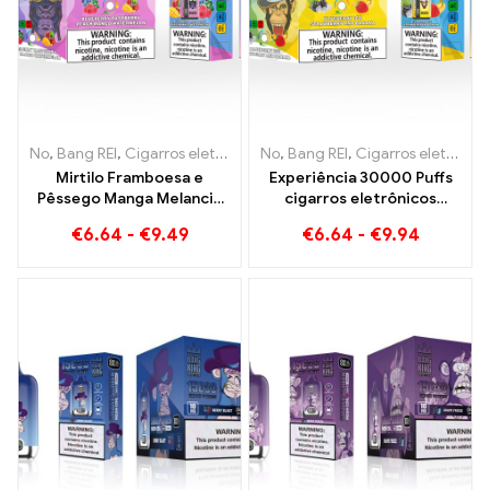
No
,
Bang REI
,
Cigarros eletrônicos descartáveis ​​Lituânia
No
,
Bang REI
,
Cigarros eletrônicos descartáveis ​​Lituânia
,
Cigarros 
Mirtilo Framboesa e
Experiência 30000 Puffs
Pêssego Manga Melancia
cigarros eletrônicos
Bang KING cor 30000
descartáveis ​​puro prazer
€
6.64
-
€
9.49
€
6.64
-
€
9.94
Puffs E-CIGARROS
Blueberry Ice encontra
DESCARTÁVEIS Dispositivo
morango Banana na cor
descartável de sabor
Bang KING
duplo A combinação
perfeita