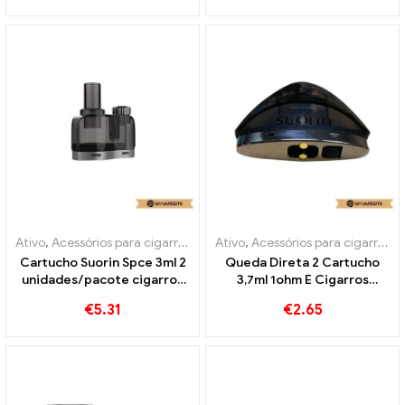
Ativo
,
Acessórios para cigarros eletrônicos
Ativo
,
Acessórios para cigarros eletrônicos
,
Evaporador
Cartucho Suorin Spce 3ml 2
Queda Direta 2 Cartucho
unidades/pacote cigarros
3,7ml 1ohm E Cigarros
eletrônicos atacado丨
Atacado丨Personalizado
€
5.31
€
2.65
Personalizado