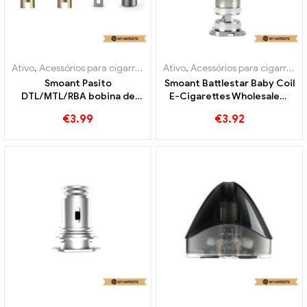
Ativo
,
Acessórios para cigarros eletrônicos
Ativo
,
Acessórios para cigarros eletrônicos
,
Evaporador
Smoant Pasito
Smoant Battlestar Baby Coil
DTL/MTL/RBA bobina de
E-Cigarettes Wholesale丨
cigarros eletrônicos
Personalizado
€
3.99
€
3.92
atacado丨Personalizado