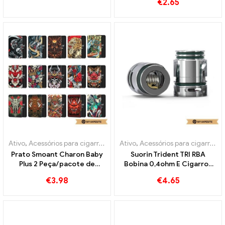
€
2.65
Personalizado
Ativo
,
Acessórios para cigarros eletrônicos
Ativo
,
Acessórios para cigarros eletrônicos
,
Evaporador
Prato Smoant Charon Baby
Suorin Trident TRI RBA
Plus 2 Peça/pacote de
Bobina 0,4ohm E Cigarros
cigarros eletrônicos no
Atacado丨Personalizado
€
3.98
€
4.65
atacado丨Personalizado