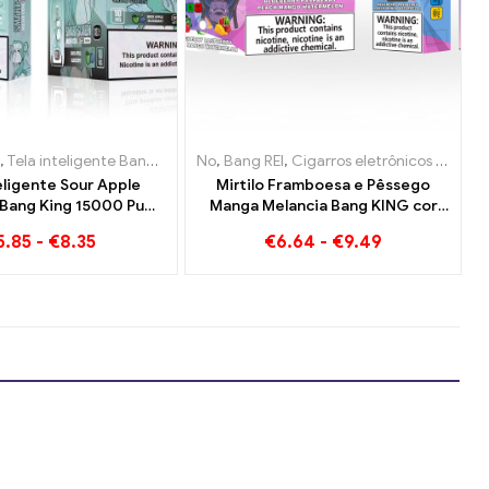
eis ​​Holanda
eletrônicos descartáveis ​​Bélgica
s eletrônicos descartáveis ​​Dinamarca
,
Tela inteligente Bang King 15000 Sopro
,
Cigarros eletrônicos descartáveis ​​Áustria
No
,
Bang REI
,
Cigarros eletrônicos descartáveis ​​
,
,
Cigarros eletrônicos descartáv
Cigarros eletrônicos descartáveis ​​Lituânia
,
Cigarros eletrô
eligente Sour Apple
Mirtilo Framboesa e Pêssego
 Bang King 15000 Puff
Manga Melancia Bang KING cor
periência vaping
30000 Puffs E-CIGARROS
5.85
-
€
8.35
€
6.64
-
€
9.49
vel cheia de sabores
DESCARTÁVEIS Dispositivo
frescos
descartável de sabor duplo A
combinação perfeita