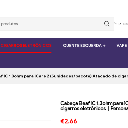
REGI
 CIGARROS ELETRÔNICOS
QUENTE ESQUERDA
VAPE
f IC 1.3ohm para iCare 2 (5unidades/pacote) Atacado de cig
Cabeça Eleaf IC 1.3ohm para i
cigarros eletrônicos丨Persona
€
2.66