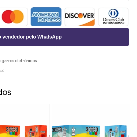
o vendedor pelo WhatsApp
igarros eletrônicos
le+
interest
E-
mail
dos