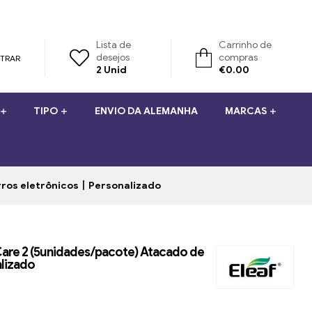
Lista de
Carrinho de
desejos
compras
STRAR
2
Unid
€
0.00
TIPO
ENVIO DA ALEMANHA
MARCAS
arros eletrônicos丨Personalizado
Care 2 (5unidades/pacote) Atacado de
lizado