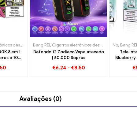
s descartáveis
s eletrônicos descartáveis ​​Luxemburgo
Bang REI
,
Cigarros eletrônicos descartáveis ​​Bélgica
,
Cigarros eletrônicos descartáveis
,
Cigarros eletrônicos descartáv
No
,
,
Cigarros 
Bang REI
,
Cigarro
0K 8 em 1
Batendo 12 Zodíaco Vape atacado
Tela int
pros e 10
| 50.000 Sopros
Blueberry
Uma ex
.50
€
6.24
-
€
8.50
€
incompará
Avaliações (0)