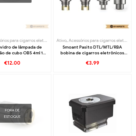
r
ios para cigarros eletrônicos
Ativo
,
Evaporador
,
Acessórios para cigarros eletrônicos
 vidro de lâmpada de
Smoant Pasito DTL/MTL/RBA
ção de cubo OBS 4ml 10
bobina de cigarros eletrônicos
s/pacote E-cigarros
atacado丨Personalizado
€
12.00
€
3.99
do丨Personalizado
FORA DE
ESTOQUE