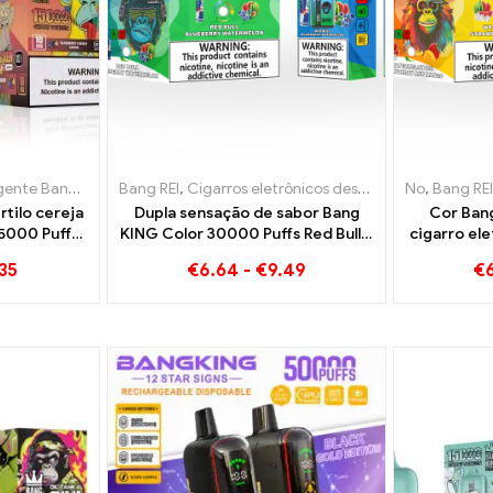
etrônicos descartáveis ​​Lituânia
ng King 15000 Sopro
Bang REI
,
Cigarros eletrônicos descartáveis
,
Cigarros eletrônicos descartáveis ​​Lituân
,
Cigarros eletrônicos descartáveis ​​L
No
,
,
Cigarros 
Bang REI
rtilo cereja
Dupla sensação de sabor Bang
Cor Ban
15000 Puffs
KING Color 30000 Puffs Red Bull e
cigarro ele
um cigarro
Melancia Blueberry 30000 Puffs
combinação
35
€
6.64
-
€
9.49
€
el inovador
cigarro eletrônico descartável
de melanc
mor