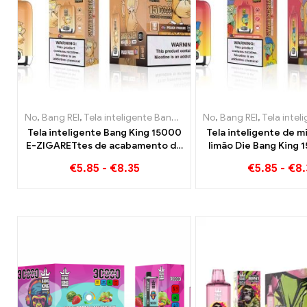
No
,
Bang REI
,
Tela inteligente Bang King 15000 Sopro
No
,
Bang REI
,
,
Cigarros el
Tela inteligente Ba
Tela inteligente Bang King 15000
Tela inteligente de mi
E-ZIGARETtes de acabamento de
limão Die Bang King 
congelamento de pêssego
Uma visão geral de 
€
5.85
-
€
8.35
€
5.85
-
€
8.
eletrônico descartáv