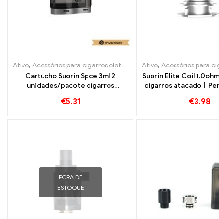
Ativo
,
Acessórios para cigarros eletrônicos
Ativo
,
Evaporador
,
Acessórios para cigarro
Cartucho Suorin Spce 3ml 2
Suorin Elite Coil 1.0o
unidades/pacote cigarros
cigarros atacado丨Per
eletrônicos atacado丨
€
5.31
€
3.98
Personalizado
FORA DE
ESTOQUE