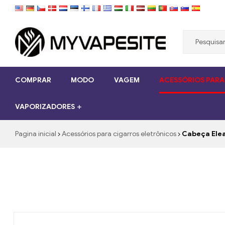
Myvapesite.de
COMPRAR
MODO
VAGEM
ACESSÓRIOS PARA
Encomende
cigarros
VAPORIZADORES
eletrônicos
baratos
online
Pagina inicial
Acessórios para cigarros eletrônicos
Cabeça Elea
no
myvapesite.de