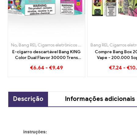
No
,
Bang REI
,
Cigarros eletrônicos descartáveis ​​Lituânia
Bang REI
,
Cigarros eletrônico
,
Cigarro
E-cigarro descartável Bang KING
Compre Bang Box 20
Color Dual Flavor 30000 Trens
Vape - 200.000 So
cheios de sabor com Melancia
Sabores
€
6.64
-
€
9.49
€
7.24
-
€
10
Morango e Goiaba Kiwi Maracujá
Descrição
Informações adicionais
instruções: