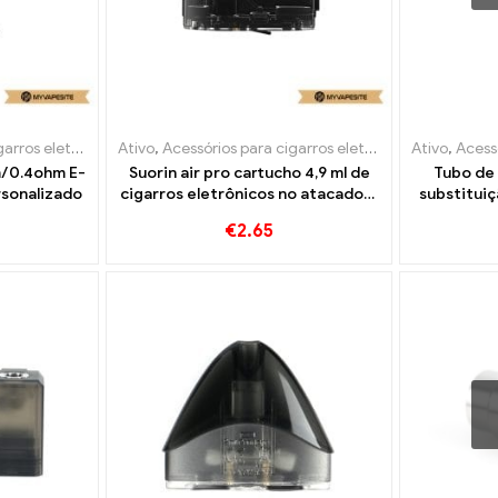
s eletrônicos
Ativo
,
Evaporador
,
Acessórios para cigarros eletrônicos
Ativo
,
Evaporado
,
Acessór
hm/0.4ohm E-
Suorin air pro cartucho 4,9 ml de
Tubo de
sonalizado
cigarros eletrônicos no atacado丨
substitui
Personalizado
unidade
€
2.65
ataca