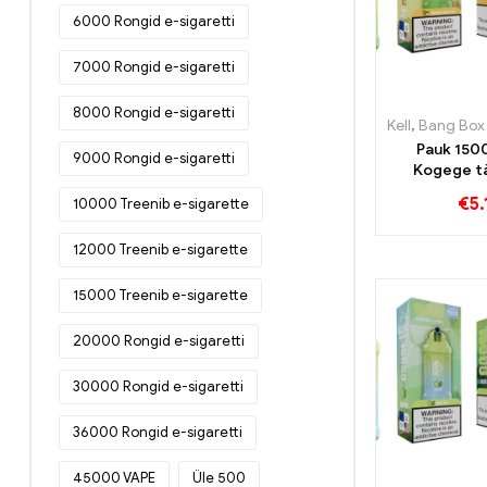
6000 Rongid e-sigaretti
7000 Rongid e-sigaretti
8000 Rongid e-sigaretti
Kell
,
Bang Box 
Pauk 150
9000 Rongid e-sigaretti
Kogege tä
värske ana
€
5.
10000 Treenib e-sigarette
kreemja ko
12000 Treenib e-sigarette
15000 Treenib e-sigarette
20000 Rongid e-sigaretti
30000 Rongid e-sigaretti
36000 Rongid e-sigaretti
45000 VAPE
Üle 500