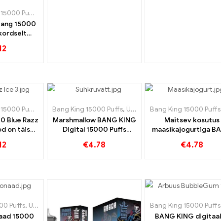
15000 Puff
,
Ühekordsed e-sigaretid Rootsi
,
Ühekordsed e-sigaretid Sl
Bang 15000
kordselt
laetav e-
12
ndab meloni
iparmündi
usega
15000 Puff
,
Ühekordsed e-sigaretid Rootsi
Bang King 15000 Puffs
,
Ühekordsed e-sigaretid Rootsi
,
Ühekordsed e-sigaretid Sl
Bang King 15000 Puffs
0 Blue Razz
Marshmallow BANG KING
Maitsev kosutus
d on täis
Digital 15000 Puffs
maasikajogurtiga B
t rõõmu
annab teile 15000
KING Digital 1500
12
€
4.78
€
4.78
Magusate vahukommide
PUFFID
hammustus
00 Puffs
,
Ühekordsed e-sigaretid Rootsi
,
Ühekordsed e-sigaretid Slova
Bang King 15000 Puffs
naad 15000
BANG KING digitaa