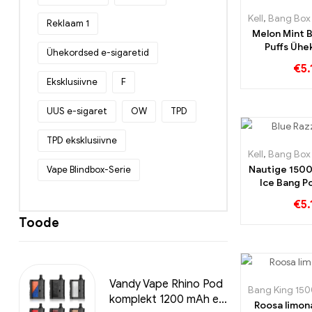
Kell
,
Bang Box 
Reklaam 1
Melon Mint 
Puffs Ühe
Ühekordsed e-sigaretid
kasutatav 
€
5.
sigaret ühe
Eksklusiivne
F
magususe p
värsk
UUS e-sigaret
OW
TPD
TPD eksklusiivne
Kell
,
Bang Box 
Vape Blindbox-Serie
Nautige 1500
Ice Bang Po
mahlakas
€
5.
Toode
Vandy Vape Rhino Pod
Bang King 150
komplekt 1200 mAh e-
Roosa limo