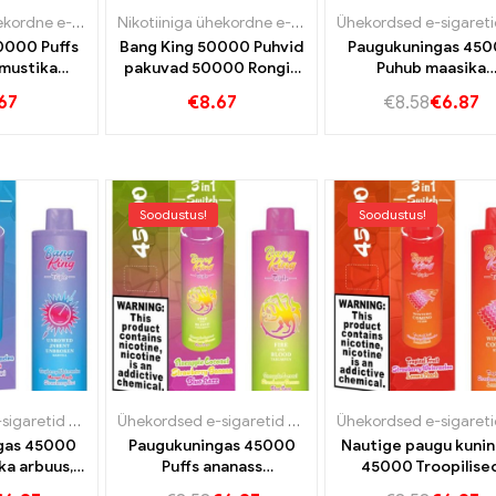
Nikotiiniga ühekordne e-sigaret
,
Ühekordsed e-sigaretid
Nikotiiniga ühekordne e-sigaret
,
Ühekordsed e-sigaretid L
,
Ühekordsed e-sigare
0000 Puffs
Bang King 50000 Puhvid
Paugukuningas 45
 mustika
pakuvad 50000 Rongid
Puhub maasika
ltra pikkune
arbuusijäätis ja mustika
vaarika,Kolmekord
67
€
8.67
€
8.58
€
6.87
elu
piparmünt
melon ja hapu man
ananapp intensiiv
aurukogemuse
saamiseks!
Soodustus!
Soodustus!
Ühekordsed e-sigaretid Portugal
,
Ühekordsed e-sigaretid Slovakkia
Ühekordsed e-sigaretid Portugal
,
Ühekordsed e-sigare
,
Ühekordsed e-si
gas 45000
Paugukuningas 45000
Nautige paugu kuni
ka arbuus,
Puffs ananass
45000 Troopilise
siku ja
kookosmaasika
puuviljad ja maasi