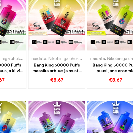
a ühekordne e-sigaret
näidata
,
Nikotiiniga ühekordne e-sigaret
,
Ühekordsed e-sigaretid
näidata
,
Ühekordsed e-sig
,
Nikotiiniga ühekordne e-si
,
Ühekordsed 
0000 Puffs
Bang King 50000 Puffs
Bang King 50000 Pu
us ja kiivi
maasika arbuus ja musta
puuviljane aroomi
uit Guava
draakoni jää maitsed
maasika mango maas
67
€
8.67
€
8.67
sed
kiivi, et intensiivn
aurukogemus