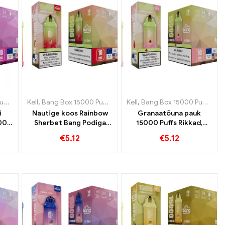
tsi
ovakkia
ff
,
,
Ühekordsed e-sigaretid Rootsi
Ühekordsed e-sigaretid Slovakkia
,
Ühekordsed e-sigaretid Sloveenia
Kell
,
Bang Box 15000 Puff
,
,
Ühekordsed e-sigaretid Rootsi
Ühekordsed e-sigaretid Slovakkia
,
Ühekordsed e-sigaretid Sloveen
Kell
,
Ühekordsed e-sigaretid His
,
Bang Box 15000 Puff
,
,
Ühek
Ühe
,
i
Nautige koos Rainbow
Granaatõuna pauk
000
Sherbet Bang Podiga
15000 Puffs Rikkad,
15000 Pahvid on
puuviljane granaatõuna
€
5.12
€
5.12
täidetud erinevate
aroom, mida vaperid
ale
puuviljase aroomidega
nautida