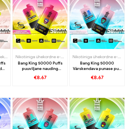
aretid Luksemburg
garet
e-sigaretid
,
Ühekordsed e-sigaretid Luksemburg
,
,
Ühekordsed e-sigaretid
Ühekordsed e-sigaretid Rootsi
Nikotiiniga ühekordne e-sigaret
,
Ühekordsed e-sigaretid
,
Ühekordsed e-sigaretid 
,
,
Ühekordsed e-sigar
Ühekordsed e-sigar
Nikotiiniga ühekordne e-sigaret
,
Ühe
ffs
Bang King 50000 Puffs
Bang King 50000
d
puuviljane nauding
Värskendava punase pulli
ika
maasika mango ja
ja mustika arbuusi
€
8.67
€
8.67
e
arbuusimulli kummiga
maitse