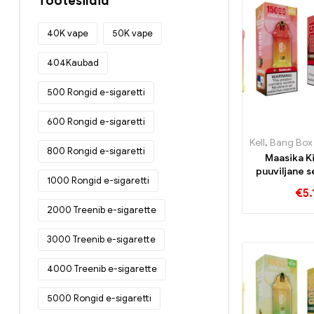
Tootesildid
40K vape
50K vape
404Kaubad
500 Rongid e-sigaretti
600 Rongid e-sigaretti
Kell
,
Bang Box 
800 Rongid e-sigaretti
Maasika K
puuviljane 
1000 Rongid e-sigaretti
Puffs tabab 
€
5.
2000 Treenib e-sigarette
3000 Treenib e-sigarette
4000 Treenib e-sigarette
5000 Rongid e-sigaretti