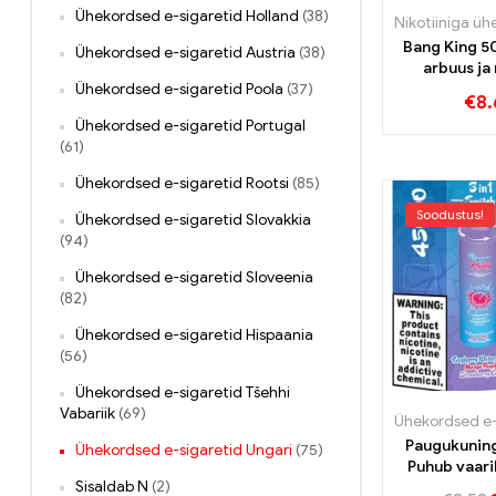
Ühekordsed e-sigaretid Holland
(38)
Bang King 5
Ühekordsed e-sigaretid Austria
(38)
arbuus ja
Ühekordsed e-sigaretid Poola
(37)
kirsimaitse u
€
8.
töö
Ühekordsed e-sigaretid Portugal
(61)
Ühekordsed e-sigaretid Rootsi
(85)
Soodustus!
Ühekordsed e-sigaretid Slovakkia
(94)
Ühekordsed e-sigaretid Sloveenia
(82)
Ühekordsed e-sigaretid Hispaania
(56)
Ühekordsed e-sigaretid Tšehhi
Vabariik
(69)
Paugukunin
Ühekordsed e-sigaretid Ungari
(75)
Puhub vaari
Sisaldab N
(2)
Mango vir