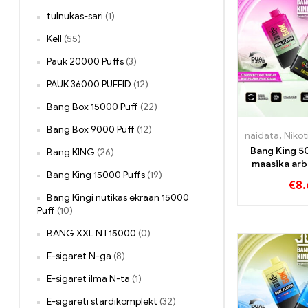
tulnukas-sari
(1)
Kell
(55)
Pauk 20000 Puffs
(3)
PAUK 36000 PUFFID
(12)
Bang Box 15000 Puff
(22)
Bang Box 9000 Puff
(12)
näidata
,
Nikotiinig
Bang King 5
Bang KING
(26)
maasika arbu
Bang King 15000 Puffs
(19)
Passion Fr
€
8.
mait
Bang Kingi nutikas ekraan 15000
Puff
(10)
BANG XXL NT15000
(0)
E-sigaret N-ga
(8)
E-sigaret ilma N-ta
(1)
E-sigareti stardikomplekt
(32)