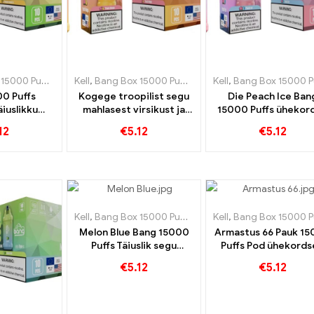
15000 Puff
,
Ühekordsed e-sigaretid Rootsi
Kell
,
Bang Box 15000 Puff
,
,
Ühekordsed e-sigaretid Roo
Ühekordsed e-sigaretid Sl
Kell
,
Bang Box 15000 Pu
00 Puffs
Kogege troopilist segu
Die Peach Ice Ban
iuslikku
mahlasest virsikust ja
15000 Puffs ühekor
nassi ja
magusast mangost
e-sigaret ühenda
12
€
5.12
€
5.12
okose segu
ühekordse e-sigareti
virsiku magususe
Bangiga 15000 Puffs
värskendava jahedu
Kell
,
Bang Box 15000 Puff
,
Ühekordsed e-sigaretid Roo
Kell
,
Bang Box 15000 Pu
Melon Blue Bang 15000
Armastus 66 Pauk 1
Puffs Täiuslik segu
Puffs Pod ühekords
melonist ja mustikast
kasutatav elektrooni
€
5.12
€
5.12
sigaret Ideaalne
värskete maitset
kombinatsioon