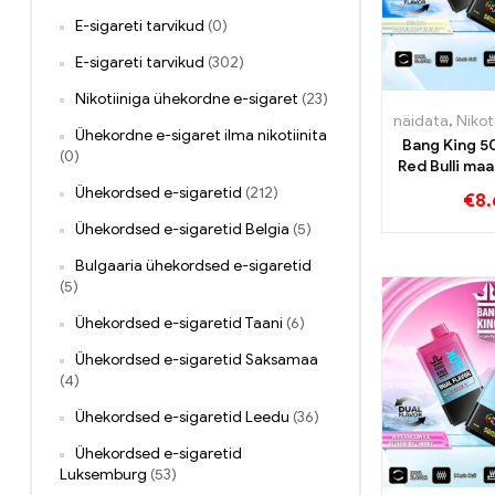
E-sigareti tarvikud
(0)
E-sigareti tarvikud
(302)
Nikotiiniga ühekordne e-sigaret
(23)
näidata
,
Nikotiinig
Ühekordne e-sigaret ilma nikotiinita
Bang King 5
(0)
Red Bulli ma
intensiivsek
Ühekordsed e-sigaretid
(212)
€
8.
Ühekordsed e-sigaretid Belgia
(5)
Bulgaaria ühekordsed e-sigaretid
(5)
Ühekordsed e-sigaretid Taani
(6)
Ühekordsed e-sigaretid Saksamaa
(4)
Ühekordsed e-sigaretid Leedu
(36)
Ühekordsed e-sigaretid
Luksemburg
(53)