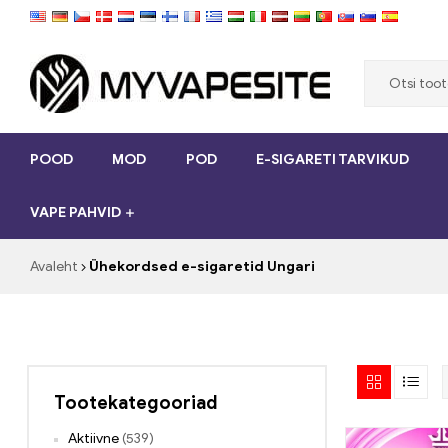
Myvapesite.de
POOD
MOD
POD
E-SIGARETI TARVIKUD
Telli
e-
VAPE PAHVID
sigarette
odavalt
veebisaidilt
Avaleht
Ühekordsed e-sigaretid Ungari
myvapesit.de
Tootekategooriad
Aktiivne
(539)