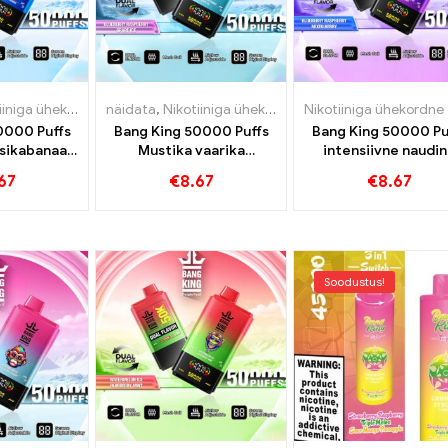
a ühekordne e-sigaret
näidata
,
Nikotiiniga ühekordne e-sigaret
,
Ühekordsed e-sigaretid
,
Ühekordsed e-sig
,
Ühekordsed 
0000 Puffs
Bang King 50000 Puffs
Bang King 50000 Pu
asikabanaan
Mustika vaarika
intensiivne naudi
s naudinguks
viinamarjajää
mustika vaarika seg
67
€
8.67
€
8.67
intensiivseks naudinguks
marjaga
Soodustus!