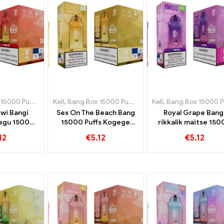
15000 Puff
,
Ühekordsed e-sigaretid Rootsi
Kell
,
Bang Box 15000 Puff
,
,
Ühekordsed e-sigaretid Roo
Ühekordsed e-sigaretid Sl
Kell
,
Bang Box 15000 Pu
iwi Bangi
Sex On The Beach Bang
Royal Grape Bang
segu 15000
15000 Puffs Kogege
rikkalik maitse 15
suve maitset
eksootiliste puuviljade
Puffs on tõeline
12
€
5.12
€
5.12
täiuslikku
austusavaldus
kombinatsiooni
kuninglikule puuvilj