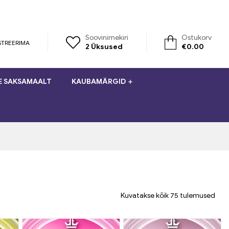
Soovinimekiri
Ostukorv
STREERIMA
2
Üksused
€
0.00
E SAKSAMAALT
KAUBAMÄRGID
Kuvatakse kõik 75 tulemused