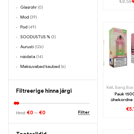
€
8.58
maasikas kii
Glasrohr
(0)
ülim aur
Mod
(39)
Pod
(49)
SOODUSTUS %
(3)
Aurusti
(126)
näidata
(14)
Maksuvabad kaubad
(6)
Kell
,
Bang Box 
Filtreerige hinna järgi
Pauk 150
ühekordne 
Arbuusi ja n
€
5.
magusus on 
€0
€0
Filter
Hind:
—