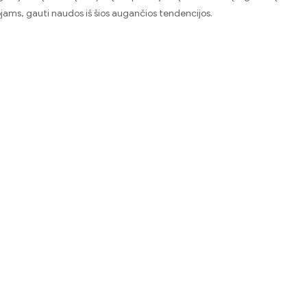
tojams, gauti naudos iš šios augančios tendencijos.