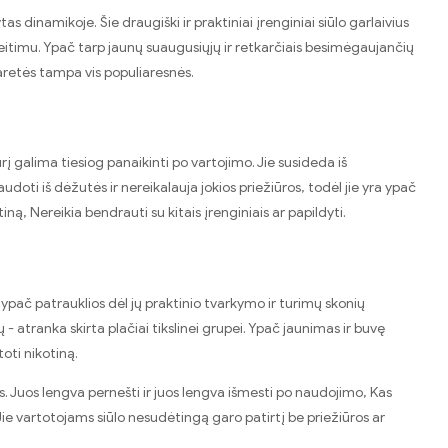
as dinamikoje. Šie draugiški ir praktiniai įrenginiai siūlo garlaivius
keitimu. Ypač tarp jaunų suaugusiųjų ir retkarčiais besimėgaujančių
aretės tampa vis populiaresnės.
rį galima tiesiog panaikinti po vartojimo. Jie susideda iš
udoti iš dėžutės ir nereikalauja jokios priežiūros, todėl jie yra ypač
tiną, Nereikia bendrauti su kitais įrenginiais ar papildyti.
ypač patrauklios dėl jų praktinio tvarkymo ir turimų skonių
ų - atranka skirta plačiai tikslinei grupei. Ypač jaunimas ir buvę
oti nikotiną.
s. Juos lengva pernešti ir juos lengva išmesti po naudojimo, Kas
Jie vartotojams siūlo nesudėtingą garo patirtį be priežiūros ar