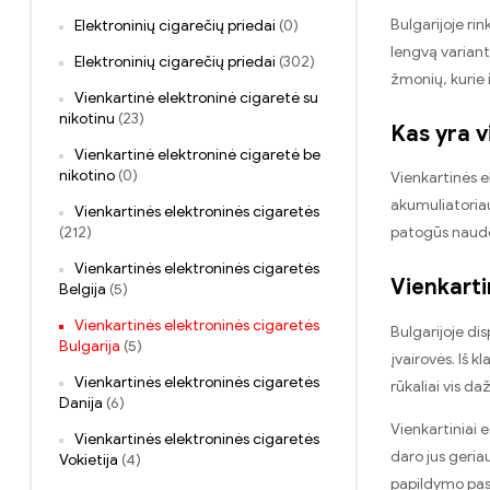
Bulgarijoje rin
Elektroninių cigarečių priedai
(0)
lengvą variant
Elektroninių cigarečių priedai
(302)
žmonių, kurie 
Vienkartinė elektroninė cigaretė su
nikotinu
(23)
Kas yra v
Vienkartinė elektroninė cigaretė be
nikotino
(0)
Vienkartinės e
akumuliatoriaus
Vienkartinės elektroninės cigaretės
patogūs naudot
(212)
Vienkartinės elektroninės cigaretės
Vienkarti
Belgija
(5)
Vienkartinės elektroninės cigaretės
Bulgarijoje di
Bulgarija
(5)
įvairovės. Iš k
Vienkartinės elektroninės cigaretės
rūkaliai vis d
Danija
(6)
Vienkartiniai 
Vienkartinės elektroninės cigaretės
daro jus geria
Vokietija
(4)
papildymo pa