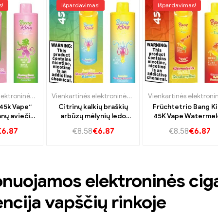
s!
Išpardavimas!
Išpardavimas!
Vienkartinės elektroninės cigaretės
,
Vienkartinės elektroninės cigaretės Bulgarija
Vienkartinės elektroninės cigaretės
,
Vienkartinės elek
,
Vie
 45k Vape“
Citrinų kalkių braškių
Früchtetrio Bang K
nų aviečių
arbūzų mėlynių ledo
45K Vape Watermel
nos kalkės
sprogimo karalius 45K
Red Bull Braškių kiv
€
6.87
€
8.58
€
6.87
€
8.58
€
6.87
vape
nuojamos elektroninės ciga
ncija vapščių rinkoje