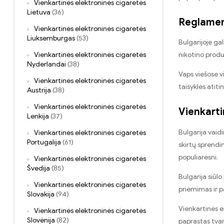
Vienkartinės elektroninės cigaretės
Lietuva
(36)
Reglament
Vienkartinės elektroninės cigaretės
Liuksemburgas
(53)
Bulgarijoje ga
Vienkartinės elektroninės cigaretės
nikotino produ
Nyderlandai
(38)
Vaps viešose v
Vienkartinės elektroninės cigaretės
taisyklės atit
Austrija
(38)
Vienkartinės elektroninės cigaretės
Vienkarti
Lenkija
(37)
Bulgarija vaid
Vienkartinės elektroninės cigaretės
Portugalija
(61)
skirtų sprendi
populiaresni.
Vienkartinės elektroninės cigaretės
Švedija
(85)
Bulgarija siūl
Vienkartinės elektroninės cigaretės
priėmimas ir p
Slovakija
(94)
Vienkartinės e
Vienkartinės elektroninės cigaretės
Slovėnija
(82)
paprastas tvar