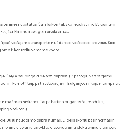
 teisinės nuostatos. Šalis laikosi tabako reguliavimo ES gairių- ir
ktų ženklinimo ir saugos reikalavimus..
ų, Ypač viešajame transporte ir uždarose viešosiose erdvėse. Šios
ugiame ir kontroliuojamame kadre.
je. Šalyje naudinga didėjanti paprastų ir patogių vartotojams
x“ ir „Fumot“ taip pat atstovaujami Bulgarijos rinkoje ir tampa vis
ms ir mažmenininkams, Tai patvirtina augantis šių produktų
apingo sektorių.
oje. Jūsų naudojimo paprastumas, Didelis skonių pasirinkimas ir
liojančių teisinių taisyklių, disponuojamų elektroninių cigarečių