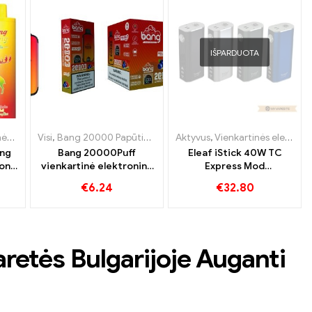
IŠPARDUOTA
troninės cigaretės Bulgarija
nkartinės elektroninės cigaretės Liuksemburgas
Vienkartinės elektroninės cigaretės
Visi
,
,
Bang 20000 Papūtimai
Vienkartinės elektroninės cigaretės Bulgarija
,
Vienkartinės elektroninės cigaretės Liuks
,
Bang KING
Aktyvus
,
,
,
Vienkartinės elektron
Vienkartinės elektroninės cigaretės Belgija
Vienkartinės elektron
,
Vienkartinė
ing
Bang 20000Puff
Eleaf iStick 40W TC
on
vienkartinė elektroninė
Express Mod
iai
cigaretė mėlynių arbūzo
elektroninių cigarečių
€
6.24
€
32.80
skonio ir dvigubo
didmeninė prekyba 丨
tinklelio
Custom
retės Bulgarijoje Auganti