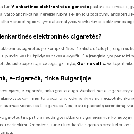
ka turi
Vienkartinės elektroninės cigaretės
pastaraisiais metais įgyt
ą, Vartojant nikotiną, nereikia rūpintis e-skysčių papildymu ar baterijų 
ieško nesudėtingos rūkymo alternatyvos, Vienkartinės elektroninės cig
ienkartinės elektroninės cigaretės?
lektroninės cigaretės yra kompaktiškos, iš anksto užpildyti įrenginiai, ku
, purkštuvas ir užpildytas bakas e-skysčiu. Šie įrenginiai yra paruošti na
i. Jie siūlo paprastą ir patogią galimybę
Garinė valtis
, Vartojant niko
nių e-cigarečių rinka Bulgarijoje
sponuojamų e-cigarečių rinka greitai auga. Vienkartinės e-cigaretės yra 
lasikinio tabako- ir mentolio skonio nurodymai iki vaisių ir egzotiškų skoni
ažniau imasi vienpusės-E-cigaretės, Nes jie siūlo paprastą sprendimą, vart
e-cigaretės taip pat yra naudingos retkarčiais garlaiviams ir keliautojam
usiu pasirinkimu žmonėms, kurie tik retkarčiais garuoja arba keliaujant. 
stangų.