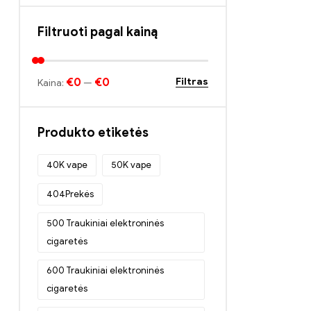
Filtruoti pagal kainą
€0
€0
Filtras
Kaina:
—
Produkto etiketės
40K vape
50K vape
404Prekės
500 Traukiniai elektroninės
cigaretės
600 Traukiniai elektroninės
cigaretės