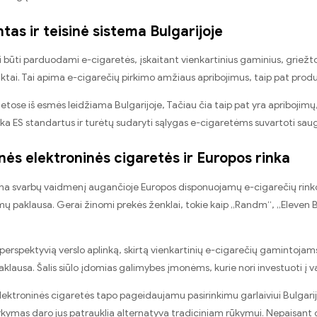
as ir teisinė sistema Bulgarijoje
li būti parduodami e-cigaretės, įskaitant vienkartinius gaminius, griežtos
ktai. Tai apima e-cigarečių pirkimo amžiaus apribojimus, taip pat produ
ietose iš esmės leidžiama Bulgarijoje, Tačiau čia taip pat yra apribojim
inka ES standartus ir turėtų sudaryti sąlygas e-cigaretėms suvartoti sa
nės elektroninės cigaretės ir Europos rinka
ina svarbų vaidmenį augančioje Europos disponuojamų e-cigarečių rinko
mų paklausa. Gerai žinomi prekės ženklai, tokie kaip „Randm“, „Eleven Bo
o perspektyvią verslo aplinką, skirtą vienkartinių e-cigarečių gamintoja
aklausa. Šalis siūlo įdomias galimybes įmonėms, kurie nori investuoti į v
lektroninės cigaretės tapo pageidaujamu pasirinkimu garlaiviui Bulgarij
kymas daro jus patrauklia alternatyva tradiciniam rūkymui. Nepaisant ga