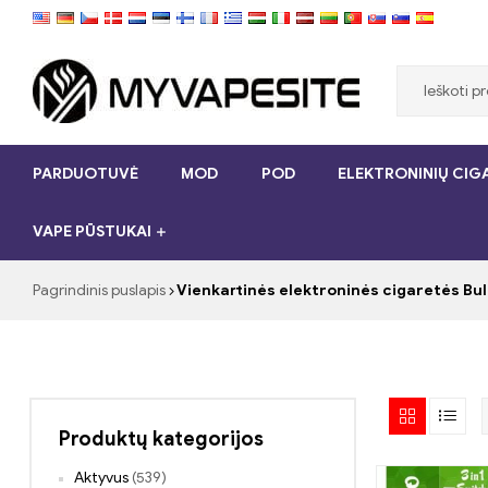
Myvapesite.de
PARDUOTUVĖ
MOD
POD
ELEKTRONINIŲ CIGA
Užsisakykite
e-
VAPE PŪSTUKAI
cigaretes
pigiai
internete
Pagrindinis puslapis
Vienkartinės elektroninės cigaretės Bul
„myVapesite.de“
Produktų kategorijos
Aktyvus
(539)