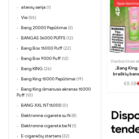
Išpardavima
ateivių serija
(1)
Visi
(55)
Bang 20000 Papūtimai
(3)
BANGAS 36000 PUFFS
(12)
Bang Box 15000 Puff
(22)
Bang Box 9000 Puff
(12)
„Bang King
Bang KING
(26)
braškių bana
Bang King 15000 Papūtimai
(19)
arbūzų citri
€
8.58
Bang King išmanusis ekranas 15000
Puff
(10)
BANG XXL NT15000
(0)
Dispo
Elektroninė cigaretė su N
(8)
tende
Elektroninė cigaretė be N
(1)
E-cigarečių starteris
(32)