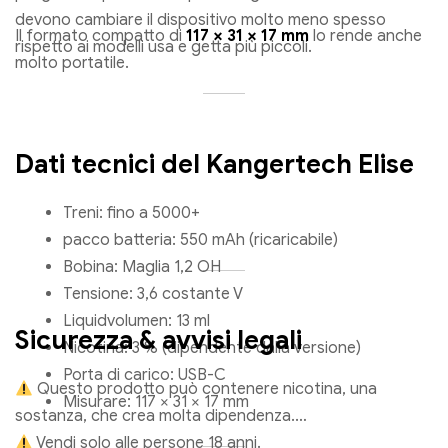
devono cambiare il dispositivo molto meno spesso
Il formato compatto di
117 × 31 × 17 mm
lo rende anche
rispetto ai modelli usa e getta più piccoli.
molto portatile.
Dati tecnici del Kangertech Elise
Treni: fino a 5000+
pacco batteria: 550 mAh (ricaricabile)
Bobina: Maglia 1,2 OH
Tensione: 3,6 costante V
Liquidvolumen: 13 ml
Sicurezza & avvisi legali
Nicotina: 3 % (dipendente dalla versione)
Porta di carico: USB-C
Questo prodotto può contenere nicotina, una
Misurare: 117 × 31 × 17 mm
sostanza, che crea molta dipendenza.
Vendi solo alle persone 18 anni.