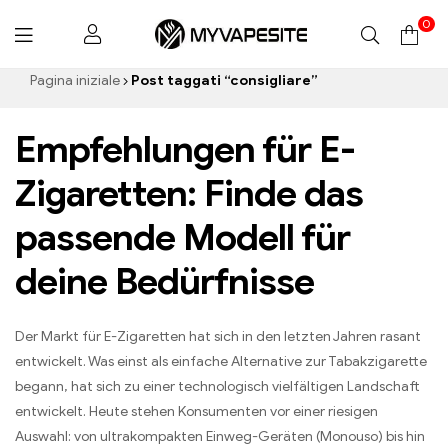
0
Myvapesite.de
Pagina iniziale
Post taggati “consigliare”
Empfehlungen für E-
Zigaretten
:
Finde das
passende Modell für
deine Bedürfnisse
Der Markt für E-Zigaretten hat sich in den letzten Jahren rasant
entwickelt
.
Was einst als einfache Alternative zur Tabakzigarette
begann
,
hat sich zu einer technologisch vielfältigen Landschaft
entwickelt
.
Heute stehen Konsumenten vor einer riesigen
Auswahl
:
von ultrakompakten Einweg-Geräten
(Monouso)
bis hin