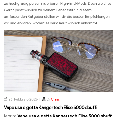
zu hochgradig personalisierbaren High-End-Mods
.
Doch welches
Gerät passt wirklich zu deinem Lebensstil
?
In diesem
umfassenden Ratgeber stellen wir dir die besten Empfehlungen
vor und erklären
,
worauf es beim Kauf wirklich ankommt
.
25. Febbraio 2026
Di
Chris
Vape usa e getta Kangertech Elise 5000 sbuffi
Morire
Vape usa e getta Kangertech Elise 5000 sbuffi