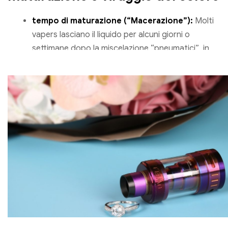
tempo di maturazione (“Macerazione”):
Molti
vapers lasciano il liquido per alcuni giorni o
settimane dopo la miscelazione “pneumatici”, in
modo che il gusto si sviluppi pienamente. Ciò è
particolarmente vero con quelli complessi, si
consigliano gusti cremosi. Con i gusti semplici alla
frutta spesso non è necessario. Provalo subito
dopo la miscelazione. Se per te non ha un sapore
abbastanza rotondo, lasciarlo riposare per una
settimana.
Cambiamento di colore:
Se il liquido diventa più
scuro o brunastro nel tempo, questo è del tutto
normale. È l'ossidazione innocua della nicotina,
che non influisce negativamente sul gusto. Puoi
continuare a vaporizzare il liquido senza
preoccupazioni.