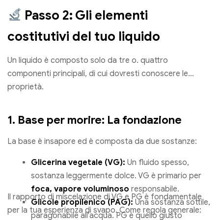
Passo 2: Gli elementi
costitutivi del tuo liquido
Un liquido è composto solo da tre o. quattro
componenti principali, di cui dovresti conoscere le
proprietà.
1. Base per morire: La fondazione
La base è insapore ed è composta da due sostanze:
Glicerina vegetale (VG):
Un fluido spesso,
sostanza leggermente dolce. VG è primario per
foca, vapore voluminoso
responsabile.
Il rapporto di miscelazione di VG e PG è fondamentale
Glicole propilenico (PAG):
Una sostanza sottile,
per la tua esperienza di svapo. Come regola generale:
paragonabile all'acqua. PG è quello giusto