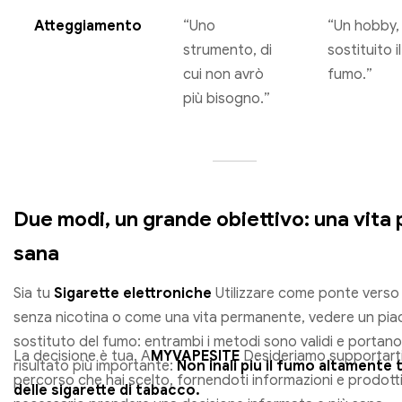
Atteggiamento
“Uno
“Un hobby,
strumento, di
sostituito il
cui non avrò
fumo.”
più bisogno.”
Due modi, un grande obiettivo: una vita 
sana
Sia tu
Sigarette elettroniche
Utilizzare come ponte verso 
senza nicotina o come una vita permanente, vedere un pia
sostituto del fumo: entrambi i metodi sono validi e portano
La decisione è tua. A
MYVAPESITE
Desideriamo supportarti
risultato più importante:
Non inali più il fumo altamente
percorso che hai scelto, fornendoti informazioni e prodotti
delle sigarette di tabacco.