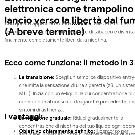
elettronica come trampolino
lancio verso la libertà dal f
Con questo approccio lo farà
Svapare
utilizzato come po
(A breve termine)
temporaneo, staccarsi dalle sigarette di tabacco e diventa
finalmente completamente liberi dalla nicotina.
Ecco come funziona: il metodo in 3 
La transizione:
Scegli un semplice dispositivo entry-
che imita la sensazione di una sigaretta (zB. un sist
MTL). Inizia con un e-liquid, la cui concentrazione di 
corrisponde al consumo di sigarette precedente, per
sintomi di astinenza.
I vantaggi:
La riduzione graduale:
Riduci gradualmente la
concentrazione di nicotina del tuo liquido ogni poch
Obiettivo chiaramente definito:
Il percorso per
settimane. Il mercato offre numerosi livelli per quest