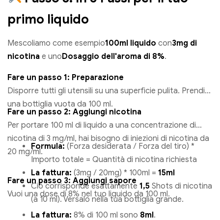
primo liquido
Mescoliamo come esempio
100ml liquido
con
3mg di
nicotina
e uno
Dosaggio dell'aroma di 8%
.
Fare un passo 1: Preparazione
Disporre tutti gli utensili su una superficie pulita. Prendi
una bottiglia vuota da 100 ml.
Fare un passo 2: Aggiungi nicotina
Per portare 100 ml di liquido a una concentrazione di
nicotina di 3 mg/ml, hai bisogno di iniezioni di nicotina da
Formula:
(Forza desiderata / Forza del tiro) *
20 mg/ml.
Importo totale = Quantità di nicotina richiesta
La fattura:
(3mg / 20mg) * 100ml =
15ml
Fare un passo 3: Aggiungi sapore
Ciò corrisponde esattamente
1,5
Shots di nicotina
Vuoi una dose di 8% nel tuo liquido da 100 ml.
(a 10 ml). Versalo nella tua bottiglia grande.
La fattura:
8% di 100 ml sono
8ml
.