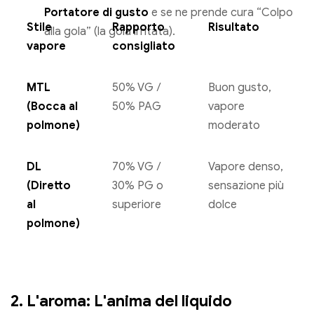
Portatore di gusto
e se ne prende cura “Colpo
Stile
Rapporto
Risultato
alla gola” (la gola irritata).
vapore
consigliato
MTL
50% VG /
Buon gusto,
(Bocca al
50% PAG
vapore
polmone)
moderato
DL
70% VG /
Vapore denso,
(Diretto
30% PG o
sensazione più
al
superiore
dolce
polmone)
2. L'aroma: L'anima del liquido