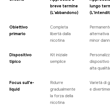
breve termine
lungo ter
(L'abbandono)
(L'intendi
Obiettivo
Completa
Permanent
primario
libertà dalla
alternativa
nicotina
minor dan
Dispositivo
Kit iniziale
Personalizz
tipico
semplice
dispositivo 
alta qualità
Focus sull'e-
Ridurre
Varietà di 
liquid
gradualmente
e divertime
la forza della
nicotina