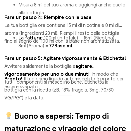
Misura 8 ml del tuo aroma e aggiungi anche quello
alla bottiglia.
Fare un passo 4: Riempire con la base
La tua bottiglia ora contiene 15 ml di nicotina e 8 ml di
aroma (Ingredienti 23 ml). Riempi il resto della bottiglia
La fattura:
100ml (in totale) – 15ml (Nicotina) –
fino al segno dei 100 ml con la base non aromatizzata.
8ml (Aroma) =
77Base ml
.
Fare un passo 5: Agitare vigorosamente & Etichetta!
Avvitare saldamente la bottiglia e
agitare
vigorosamente per uno o due minuti
, in modo che
Pronto!
Il tuo primo liquido automiscelato è pronto per
tutti i componenti si mescolino bene. Etichetta la
essere svapato.
bottiglia con la ricetta (zB. “8% fragola, 3mg, 70/30
VG/PG”) e la data.
Buono a sapersi: Tempo di
maturazione e viraggio del colore