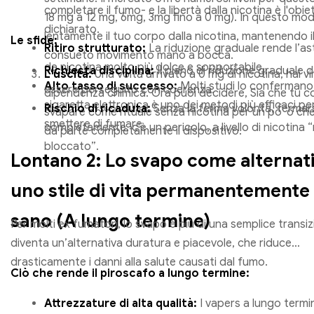
completare il fumo- e la libertà dalla nicotina è l'obie
18 mg a 12 mg, 6mg, 3mg fino a 0 mg). In questo mod
dichiarato.
lentamente il tuo corpo dalla nicotina, mantenendo i
Le sfide:
Ritiro strutturato:
La riduzione graduale rende l’as
consueto movimento mano a bocca.
da nicotina molto più dolce e sopportabile.
Richiesta disciplina:
Il piano di riduzione graduale 
L'uscita:
Una volta arrivato a 0 mg di nicotina, hai vi
Alto tasso di successo:
Molti studi lo confermano,
essere perseguito con coerenza.
dipendenza chimica. Ora puoi decidere, Sia che tu co
sigaretta elettronica è uno dei metodi più efficaci pe
Rischio di ricaduta:
Senza la ferma volontà, fermar
svapare come rituale senza nicotina per un po' o ch
smettere di fumare.
completamente, c'è un pericolo, a livello di nicotina 
da parte completamente il dispositivo.
bloccato”.
Lontano 2: Lo svapo come alternati
uno stile di vita permanentemente
sano (A lungo termine)
Per molti ex fumatori, lo svapo è più di una semplice transiz
diventa un’alternativa duratura e piacevole, che riduce
drasticamente i danni alla salute causati dal fumo.
Ciò che rende il piroscafo a lungo termine:
Attrezzature di alta qualità:
I vapers a lungo termi