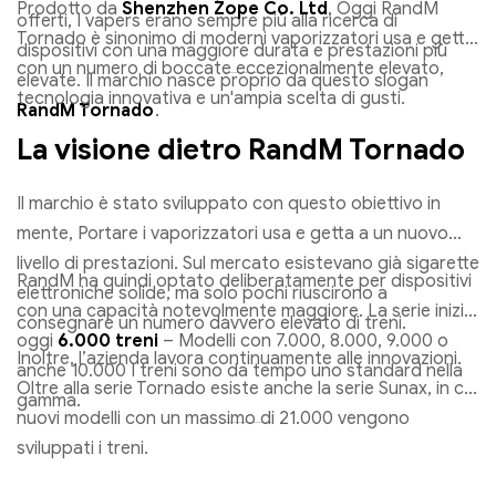
Prodotto da
Shenzhen Zope Co. Ltd
, Oggi RandM
offerti, I vapers erano sempre più alla ricerca di
Tornado è sinonimo di moderni vaporizzatori usa e getta
dispositivi con una maggiore durata e prestazioni più
con un numero di boccate eccezionalmente elevato,
elevate. Il marchio nasce proprio da questo slogan
tecnologia innovativa e un'ampia scelta di gusti.
RandM Tornado
.
La visione dietro RandM Tornado
Il marchio è stato sviluppato con questo obiettivo in
mente, Portare i vaporizzatori usa e getta a un nuovo
livello di prestazioni. Sul mercato esistevano già sigarette
RandM ha quindi optato deliberatamente per dispositivi
elettroniche solide, ma solo pochi riuscirono a
con una capacità notevolmente maggiore. La serie inizia
consegnare un numero davvero elevato di treni.
oggi
6.000 treni
– Modelli con 7.000, 8.000, 9.000 o
Inoltre, l’azienda lavora continuamente alle innovazioni.
anche 10.000 I treni sono da tempo uno standard nella
Oltre alla serie Tornado esiste anche la serie Sunax, in cui
gamma.
nuovi modelli con un massimo di 21.000 vengono
sviluppati i treni.