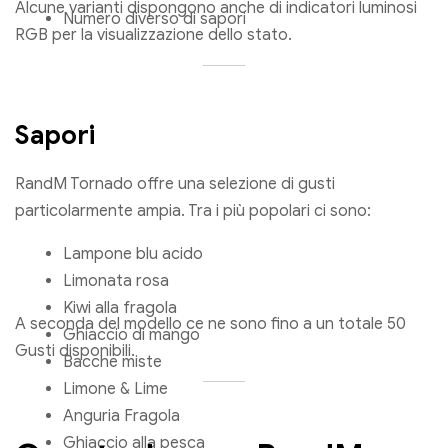
Alcune varianti dispongono anche di indicatori luminosi
Numero diverso di sapori
RGB per la visualizzazione dello stato.
Sapori
RandM Tornado offre una selezione di gusti
particolarmente ampia. Tra i più popolari ci sono:
Lampone blu acido
Limonata rosa
Kiwi alla fragola
A seconda del modello ce ne sono fino a un totale 50
Ghiaccio di mango
Gusti disponibili.
Bacche miste
Limone & Lime
Anguria Fragola
Ghiaccio alla pesca