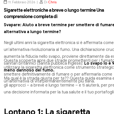
11. Febbraio 2026
Di
Chris
Sigarette elettroniche a breve o lungo termine Una
comprensione completa di
Svapare: Aiuto a breve termine per smettere di fumar
alternativa a lungo termine?
Negli ultimi anni la sigaretta elettronica si è affermata come
un’alternativa rivoluzionaria al fumo. Una dichiarazione cruc
aumenta la fiducia nello svapo, proviene direttamente da e
Questa scoperta apre due strade promettenti per i fumato
sanitari britannici (Sanità pubblica inglese):
Lo svapo lo è 
utilizzare la sigaretta elettronica come strumento strategi
meno dannoso del fumo.
smettere definitivamente di fumare o per affermarla come
Ma qual è la strada giusta per te?? Questa guida esamina 
un'alternativa di vita permanentemente più sana.
gli approcci – a breve e lungo termine – e ti aiuterà, per p
una decisione informata per la tua salute e il tuo portafogli
Lontano 1: La sigaretta