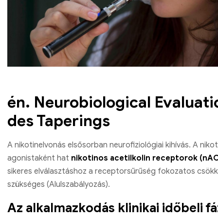
én. Neurobiological Evaluati
des Taperings
A nikotinelvonás elsősorban neurofiziológiai kihívás. A nikot
agonistaként hat
nikotinos acetilkolin receptorok (nA
sikeres elválasztáshoz a receptorsűrűség fokozatos csök
szükséges (Alulszabályozás).
Az alkalmazkodás klinikai időbeli fá