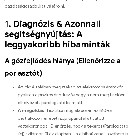
gazdaságosabb újat vásárolni.
1. Diagnózis & Azonnali
segítségnyújtás: A
leggyakoribb hibaminták
A gőzfejlődés hiánya (Ellenőrizze a
porlasztót)
Az ok:
Általában megszakad az elektromos áramkör,
gyakran a piszkos érintkezők vagy a nem megfelelően
elhelyezett párologtatófej miatt.
A megoldás:
Tisztítsa meg alaposan az 510-es
csatlakozómenetet izopropanollal átitatott
vattakoronggal. Ellenőrzés, hogy a tekercs (Párologtató
fej) szilárdan ül az alapban. Ha a hibaüzenet továbbra is