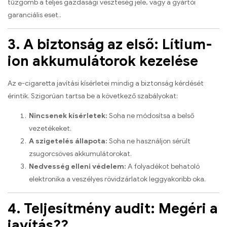
tűzgomb a teljes gazdasági veszteség jele, vagy a gyártói
garanciális eset..
3. A biztonság az első: Lítium-
ion akkumulátorok kezelése
Az e-cigaretta javítási kísérletei mindig a biztonság kérdését
érintik. Szigorúan tartsa be a következő szabályokat:
Nincsenek kísérletek:
Soha ne módosítsa a belső
vezetékeket.
A szigetelés állapota:
Soha ne használjon sérült
zsugorcsöves akkumulátorokat.
Nedvesség elleni védelem:
A folyadékot behatoló
elektronika a veszélyes rövidzárlatok leggyakoribb oka.
4. Teljesítmény audit: Megéri a
javítás??