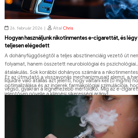
26. február 2026
Által
Chris
Hogyan használjunk nikotinmentes e-cigarettát, és légy
teljesen elégedett
A dohányfüggőségtől a teljes absztinenciáig vezető út nem
folyamat, hanem összetett neurobiológiai és pszichológiai
átalakulás. Sok korábbi dohányos számára a nikotinmentes
Ez az útmutató a visszavonás mechanizmusait elemzi, a ha
liquidre való átállás azt jelenti, hogy váltani kell (0 mg/ml) h
optimalizálása és az ingerek farmakológiai szimulációja, ho
végső, gyakran a legnehezebb mérföldkő. Míg az e-cigaret
jelentősen növelje a kilépési sikerességi arányt.
elsősorban eszközként használják
Dohányártalom csökk
(Kár minimalizálása)
szolgál, A „0 mg-os fázis” célja a telj
légkondicionálás.