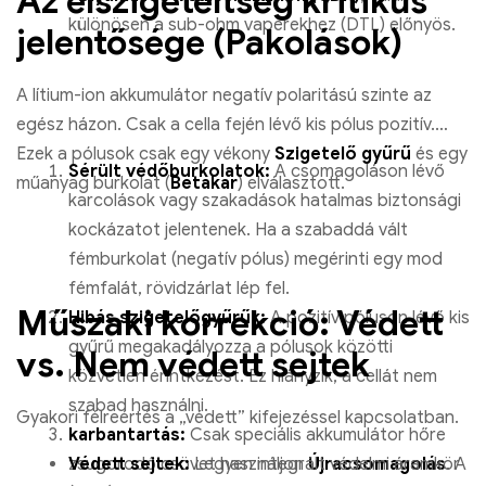
Az elszigeteltség kritikus
különösen a sub-ohm vaperekhez (DTL) előnyös.
jelentősége (Pakolások)
A lítium-ion akkumulátor negatív polaritású szinte az
egész házon. Csak a cella fején lévő kis pólus pozitív.
Ezek a pólusok csak egy vékony
Szigetelő gyűrű
és egy
Sérült védőburkolatok:
A csomagoláson lévő
műanyag burkolat (
Betakar
) elválasztott.
karcolások vagy szakadások hatalmas biztonsági
kockázatot jelentenek. Ha a szabaddá vált
fémburkolat (negatív pólus) megérinti egy mod
fémfalát, rövidzárlat lép fel.
Műszaki korrekció: Védett
Hibás szigetelőgyűrűk:
A pozitív póluson lévő kis
gyűrű megakadályozza a pólusok közötti
vs. Nem védett sejtek
közvetlen érintkezést. Ez hiányzik, a cellát nem
szabad használni.
Gyakori félreértés a „védett” kifejezéssel kapcsolatban.
karbantartás:
Csak speciális akkumulátor hőre
zsugorodó csövet használjon
Újracsomagolás
. A
Védett sejtek:
Legyen integrált védelmi áramkör