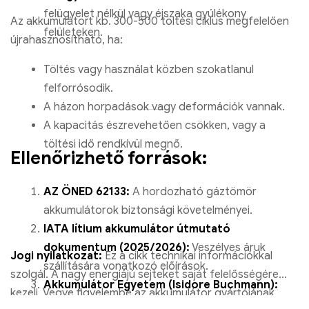
felügyelet nélkül vagy éjszaka gyúlékony
Az akkumulátort kb. 300-500 töltési ciklus megfelelően
felületeken.
újrahasznosítható, ha:
Töltés vagy használat közben szokatlanul
felforrósodik.
A házon horpadások vagy deformációk vannak.
A kapacitás észrevehetően csökken, vagy a
töltési idő rendkívül megnő.
Ellenőrizhető források:
AZ ÖNED 62133:
A hordozható gáztömör
akkumulátorok biztonsági követelményei.
IATA lítium akkumulátor útmutató
dokumentum (2025/2026):
Veszélyes áruk
Jogi nyilatkozat:
Ez a cikk technikai információkkal
szállítására vonatkozó előírások.
szolgál. A nagy energiájú sejteket saját felelősségére
Akkumulátor Egyetem (Isidore Buchmann):
kezeli. Vegye figyelembe az akkumulátor gyártójának
Tanulmányok a Li-ion cellák kerékpározási