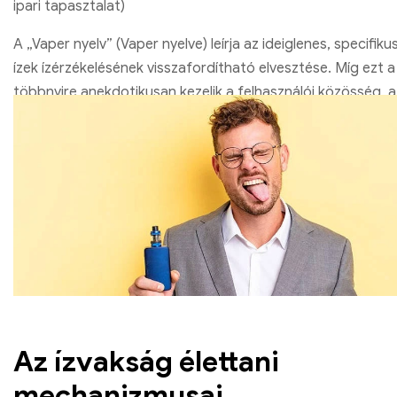
ipari tapasztalat)
A „Vaper nyelv” (Vaper nyelve) leírja az ideiglenes, specifik
ízek ízérzékelésének visszafordítható elvesztése. Míg ezt a
többnyire anekdotikusan kezelik a felhasználói közösség, 
mechanizmusok összetett szenzoros élettani folyamatokon
szagló alkalmazkodás
és a
receptor-specifikus deszen
Az ízvakság élettani
mechanizmusai