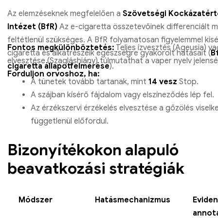
Az elemzéseknek megfelelően a
Szövetségi Kockázatért
Intézet (BfR)
Az e-cigaretta összetevőinek differenciált m
feltétlenül szükséges. A BfR folyamatosan figyelemmel kísér
Fontos megkülönböztetés:
Teljes ízvesztés (Ageusia) va
cigaretta és alkatrészeik egészségre gyakorolt ​​hatásait (
B
elvesztése (Szagláshiány) túlmutathat a vaper nyelv jelens
cigaretta állapotfelmérése
).
Forduljon orvoshoz, ha:
A tünetek tovább tartanak, mint
14 vesz
Stop.
A szájban kísérő fájdalom vagy elszíneződés lép fel.
Az érzékszervi érzékelés elvesztése a gőzölés viselk
függetlenül előfordul.
Bizonyítékokon alapuló
beavatkozási stratégiák
Módszer
Hatásmechanizmus
Eviden
annot