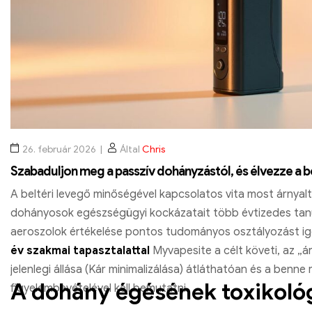
26. február 2026
Által
Chris
Szabaduljon meg a passzív dohányzástól, és élvezze a b
A beltéri levegő minőségével kapcsolatos vita most árnyalt
dohányosok egészségügyi kockázatait több évtizedes tanu
aeroszolok értékelése pontos tudományos osztályozást igé
év szakmai tapasztalattal
Myvapesite a célt követi, az „
jelenlegi állása (Kár minimalizálása) átláthatóan és a benne
A dohány égésének toxikológ
figyelembevételével kell bemutatni.