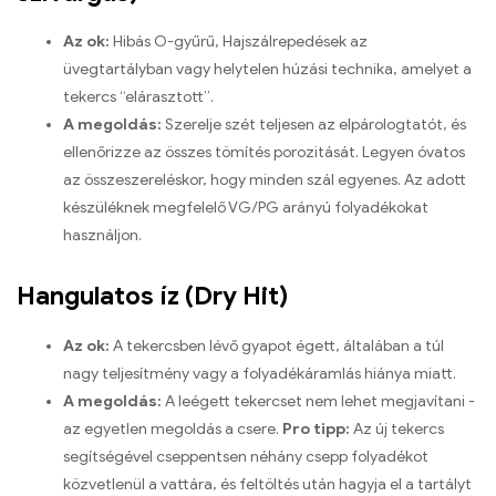
Az ok:
Hibás O-gyűrű, Hajszálrepedések az
üvegtartályban vagy helytelen húzási technika, amelyet a
tekercs “elárasztott”.
A megoldás:
Szerelje szét teljesen az elpárologtatót, és
ellenőrizze az összes tömítés porozitását. Legyen óvatos
az összeszereléskor, hogy minden szál egyenes. Az adott
készüléknek megfelelő VG/PG arányú folyadékokat
használjon.
Hangulatos íz (Dry Hit)
Az ok:
A tekercsben lévő gyapot égett, általában a túl
nagy teljesítmény vagy a folyadékáramlás hiánya miatt.
A megoldás:
A leégett tekercset nem lehet megjavítani -
az egyetlen megoldás a csere.
Pro tipp:
Az új tekercs
segítségével cseppentsen néhány csepp folyadékot
közvetlenül a vattára, és feltöltés után hagyja el a tartályt