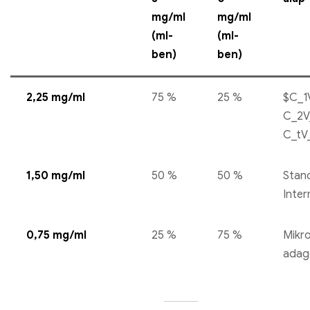
mg/ml
mg/ml
(ml-
(ml-
ben)
ben)
2,25 mg/ml
75 %
25 %
$C_1
C_2V
C_tV
1,50 mg/ml
50 %
50 %
Stan
Inter
0,75 mg/ml
25 %
75 %
Mikr
adag