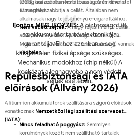
szalag használata nem biztonságos és növeli a
(PCB), ami azonban korlátozza az áramkimenetet
tűzveszélyt.
és meghosszabbítja a cellát. Általában nem
alkalmasak nagy teljesítményű e-cigarettákhoz.
Fontos MEGJEGYZÉS:
A biztonságot itt
Nem védett sejtek:
A nagy teljesítményű cellák,
az akkumulátortartó elektronikája
amelyek elterjedtek a párologtatásban (z. B.
garantálja. Ehhez azonban a sejt
Molicel, Sony/Murata VTC-Serie, Samsung) vannak
kifogástalan fizikai épsége szükséges.
védtelen
.
Mechanikus modokhoz (chip nélkül) A
kockázat a legnagyobb a nem védett
Repülésbiztonsági és IATA
sejtek esetében.
előírások (Állvány 2026)
A lítium-ion akkumulátorok szállítására szigorú előírások
vonatkoznak
Nemzetközi légi szállítási szervezet
(IATA)
:
Nincs feladható poggyász:
Semmilyen
körülmények között nem szállítható tartalék