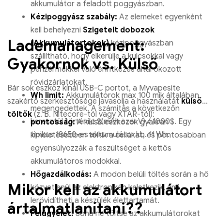
akkumulátor a feladott poggyászban.
Kézipoggyász szabály:
Az elemeket egyenként
kell behelyezni
Szigetelt dobozok
Lademanagement:
(Akkumulátortokok)
kézipoggyászban
szállítható, hogy elkerülje a kulcsokkal vagy
Gyakornok vs. Külső
pénzérmékkel való érintkezés által okozott
rövidzárlatokat.
Bár sok eszköz kínál USB-C portot, a Myvapesite
Wh limit:
Akkumulátorok max 100 mik általában
szakértő szerkesztősége javasolja a használatát
külső
megengedettek. A számítás a következőn
töltők
(z. B. Nitecore-tól vagy XTAR-tól):
keresztül történik: $(mAh szer V) / 1000$. Egy
pontosság:
A külső eszközök gyakran
tipikus 18650-es akkumulátor kb. 11 Wh.
kíméletesebben töltik a cellákat, és pontosabban
egyensúlyozzák a feszültséget a kettős
akkumulátoros modokkal.
Hőgazdálkodás:
A modon belüli töltés során a hő
Mikor kell az akkumulátort
közvetlenül az elektronikán keletkezik, ami
lerövidítheti a készülék élettartamát.
ártalmatlanítani??
Felügyelet:
Soha ne töltse az akkumulátorokat