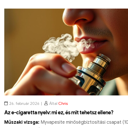
figyelmeztetéseit.
stabilitásával és tárolásával kapcsolatban.
26. február 2026
Által
Chris
Az e-cigaretta nyelv: mi ez, és mit tehetsz ellene?
Műszaki vizsga:
Myvapesite minőségbiztosítási csapat (1