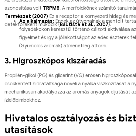
azonosítása volt
TRPM8
. A mérföldkőnek számító tanulmán
Természet (2007)
Ez a receptor a környezeti hideg és me
Az alkalmazás:
Ennek az útvonalnak a mentolt tart
detektoraként működik (
Bautista et al., 2007
).
folyadékokon keresztül történő célzott aktiválása az
figyelmet és így a jóllakottságot az édes észterek fel
(Gyümölcs aromák) átmenetileg áttörni.
3. Higroszkópos kiszáradás
Propilén-glikol (PG) és glicerint (VG) erősen higroszkóposak
csökkentett hidratáltsága növeli a nyálka viszkozitását a n
mechanikusan akadályozza az aromás anyagok eljutását a
ízlelőbimbókhoz.
Hivatalos osztályozás és biz
utasítások