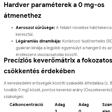
Hardver paraméterek a 0 mg-os
átmenethez
Aeroszol sűrűsége:
A felület növelése hálótekerc
keresztül.
Légáramlás dinamikája:
Korlátozó tüdőterhelés (R
gyakran kínálja a legjobb egyensúlyt a hangerő és az
érzékszervi visszacsatolás között.
Precíziós keverőmátrix a fokozato
csökkentés érdekében
A kereskedelmi erősségek közötti szakadék áthidalása (z. B
tovább 0 mg) közeli, pontos keverési arány (Összekeverés)
szükséges:
Célkoncentráció
Adag
Adag
Szám
3
0
alap