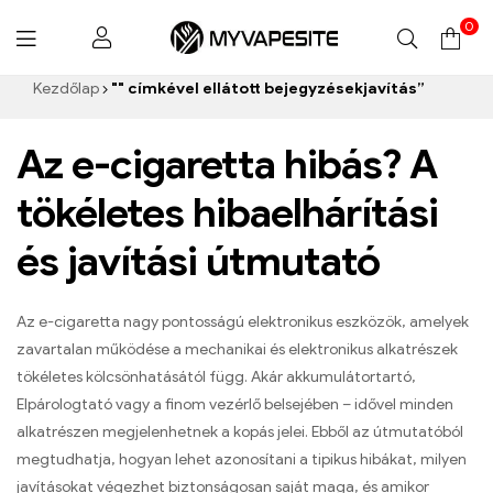
0
Myvapesite.de
Kezdőlap
"" címkével ellátott bejegyzésekjavítás”
Az e-cigaretta hibás? A
tökéletes hibaelhárítási
és javítási útmutató
Az e-cigaretta nagy pontosságú elektronikus eszközök, amelyek
zavartalan működése a mechanikai és elektronikus alkatrészek
tökéletes kölcsönhatásától függ. Akár akkumulátortartó,
Elpárologtató vagy a finom vezérlő belsejében – idővel minden
alkatrészen megjelenhetnek a kopás jelei. Ebből az útmutatóból
megtudhatja, hogyan lehet azonosítani a tipikus hibákat, milyen
javításokat végezhet biztonságosan saját maga, és amikor