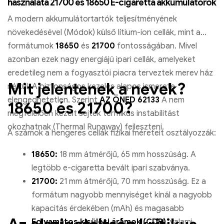
használata 21700 és 18650 E-cigaretta akkumulátorok
A modern akkumulátortartók teljesítményének
növekedésével (Módok) külső lítium-ion cellák, mint a
formátumok
18650
és
21700
fontosságában. Mivel
azonban ezek nagy energiájú ipari cellák, amelyeket
eredetileg nem a fogyasztói piacra terveztek merev ház
Mit jelentenek a nevek?
nélkül, A biztonságos kezelés alapos ismerete
elengedhetetlen. Szerint
AZ ÖNED 62133
A nem
18650 és 21700?
megfelelően kezelt sejtek termikus instabilitást
okozhatnak (Thermal Runaway) fejleszteni.
A számok a hengeres cellák fizikai méreteit osztályozzák:
18650:
18 mm átmérőjű, 65 mm hosszúság. A
legtöbb e-cigaretta bevált ipari szabványa.
21700:
21 mm átmérőjű, 70 mm hosszúság. Ez a
formátum nagyobb mennyiséget kínál a nagyobb
kapacitás érdekében (mAh) és magasabb
Folyamatos kisülési áramok (CDR)
, valami