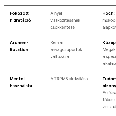
Fokozott
A nyál
Hoch:
hidratáció
viszkozitásának
működ
csökkentése
alapkö
Aromen-
Kémiai
Közep
Rotation
anyagcsoportok
Megak
változása
a speci
alkalm
Mentol
A TRPM8 aktiválása
Tudom
használata
bizony
Érzéksz
fókusz
visszaá