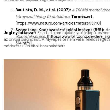
Bautista, D. M., et al. (2007):
A TRPM8 mentol rece
környezeti hideg fő detektora
.
Természet
.
[
https://www.nature.com/articles/nature05910
]
Szövetségi Kockázatértékelési Intézet (BfR):
Az
Jogi nyilatkozat:
Ez a tartalom tájékoztató jellegű, és nem
állapotfelmérése
. [
https://www.bfr.bund.de/de/e_zig
az orvosi diagnózist. A Myvapesite nem vállal felelősséget 
514.html
]
módszerek Ön általi használatáért.
Spence, C. (2015):
Multiszenzoros ízérzékelés
. Cell
EU dohánytermékek irányelve (2014/40/EU):
Az 
és a tisztaságra vonatkozó szabványok (TPD2).