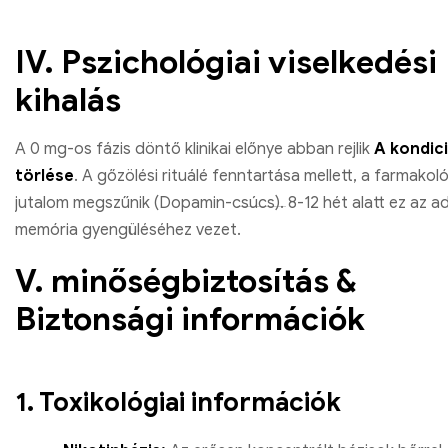
IV. Pszichológiai viselkedési
kihalás
A 0 mg-os fázis döntő klinikai előnye abban rejlik
A kondic
törlése
. A gőzölési rituálé fenntartása mellett, a farmakoló
jutalom megszűnik (Dopamin-csúcs). 8-12 hét alatt ez az ad
memória gyengüléséhez vezet.
V. minőségbiztosítás &
Biztonsági információk
1. Toxikológiai információk