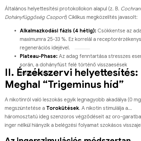
Általános helyettesítési protokollokon alapul (z. B.
Cochran
Dohányfüggőség Csoport
) Ciklikus megközelítés javasolt:
Alkalmazkodási fázis (4 hétig):
Csökkentse az ad
maximumra 25-33 %. Ez korrelál a receptorérzékeny
regenerációs idejével.
Plateau-Phase:
Az adag fenntartása stresszes es
során, a dohányfüst felé történő visszaesések
II. Érzékszervi helyettesítés:
megelőzésére.
Meghal “Trigeminus híd”
A nikotinról való leszokás egyik legnagyobb akadálya (0 mg
megszüntetése a
Torokütések
. A nikotin stimulálja a
háromosztatú ideg szenzoros végződéseit az oro-garatba
inger nélkül hiányzik a belégzési folyamat szokásos visszaje
Az ingerszimulációs módszertan