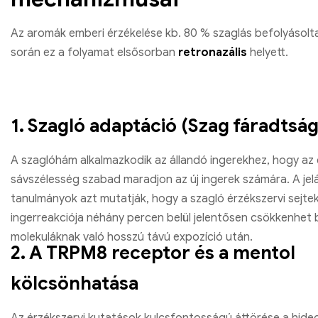
Az aromák emberi érzékelése kb. 80 % szaglás befolyásolt
során ez a folyamat elsősorban
retronazális
helyett.
1. Szagló adaptáció (Szag fáradtság
A szaglóhám alkalmazkodik az állandó ingerekhez, hogy az 
sávszélesség szabad maradjon az új ingerek számára. A jelát
tanulmányok azt mutatják, hogy a szagló érzékszervi sejte
ingerreakciója néhány percen belül jelentősen csökkenhet
molekuláknak való hosszú távú expozíció után.
2. A TRPM8 receptor és a mentol
kölcsönhatása
Az érzékszervi kutatások kulcsfontosságú áttörése a hid