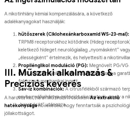
A nikotinhiány kémiai kompenzálására, a következő
adalékanyagokat használják:
hűtőszerek (Ciklohexánkarboxamid WS-23-mal):
TRPM8 receptorokhoz kötődnek (Hideg receptorok)
keletkező hideget neurológiailag „nyomásként” vag
„élességként” értelmezik, és helyettesíti a nikotinvilla
Propilénglikol moduláció (PG):
Megnövelt PG/VG 
III. Műszaki alkalmazás &
(z. B. 60/40) növeli az aeroszol viszkozitását a gara
Precíziós keverés
fokozza a mechanikai ingert.
Sav-íz kombinációk:
A citrusfélékből származó ter
enyhe nyálkahártya-irritációt okozhatnak, amely a ni
A hardver kell, ha a nikotinszint csökken
Az extrakció
„harapását” utánozza.
hatékonysága
növekedés, hogy fenntartsák a pszichológi
jóllakottságot.