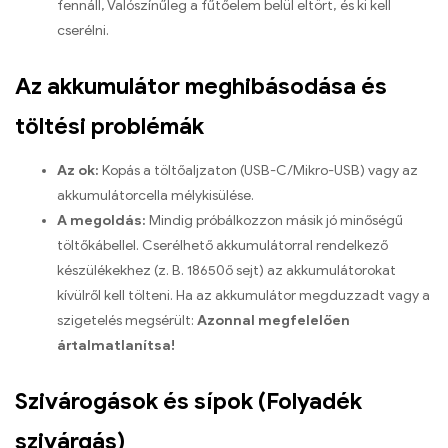
fennáll, Valószínűleg a fűtőelem belül eltört, és ki kell
cserélni.
Az akkumulátor meghibásodása és
töltési problémák
Az ok:
Kopás a töltőaljzaton (USB-C/Mikro-USB) vagy az
akkumulátorcella mélykisülése.
A megoldás:
Mindig próbálkozzon másik jó minőségű
töltőkábellel. Cserélhető akkumulátorral rendelkező
készülékekhez (z. B. 18650ő sejt) az akkumulátorokat
kívülről kell tölteni. Ha az akkumulátor megduzzadt vagy a
szigetelés megsérült:
Azonnal megfelelően
ártalmatlanítsa!
Szivárogások és sípok (Folyadék
szivárgás)