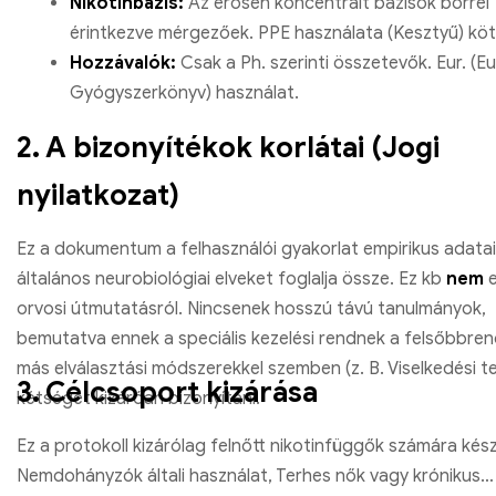
Nikotinbázis:
Az erősen koncentrált bázisok bőrrel
érintkezve mérgezőek. PPE használata (Kesztyű) köt
Hozzávalók:
Csak a Ph. szerinti összetevők. Eur. (E
Gyógyszerkönyv) használat.
2. A bizonyítékok korlátai (Jogi
nyilatkozat)
Ez a dokumentum a felhasználói gyakorlat empirikus adatai
általános neurobiológiai elveket foglalja össze. Ez kb
nem
e
orvosi útmutatásról. Nincsenek hosszú távú tanulmányok,
bemutatva ennek a speciális kezelési rendnek a felsőbbre
más elválasztási módszerekkel szemben (z. B. Viselkedési te
3. Célcsoport kizárása
kétséget kizáróan bizonyítani.
Ez a protokoll kizárólag felnőtt nikotinfüggők számára kész
Nemdohányzók általi használat, Terhes nők vagy krónikus