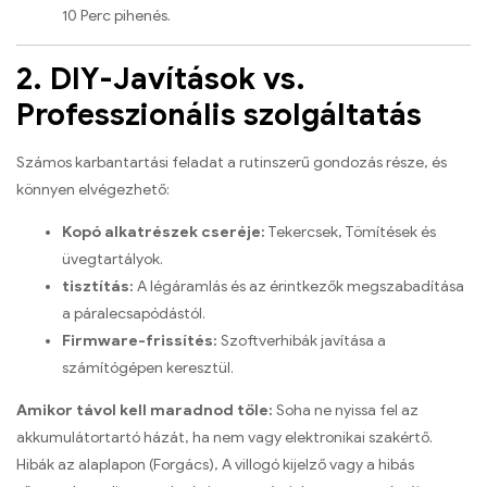
10 Perc pihenés.
2. DIY-Javítások vs.
Professzionális szolgáltatás
Számos karbantartási feladat a rutinszerű gondozás része, és
könnyen elvégezhető:
Kopó alkatrészek cseréje:
Tekercsek, Tömítések és
üvegtartályok.
tisztítás:
A légáramlás és az érintkezők megszabadítása
a páralecsapódástól.
Firmware-frissítés:
Szoftverhibák javítása a
számítógépen keresztül.
Amikor távol kell maradnod tőle:
Soha ne nyissa fel az
akkumulátortartó házát, ha nem vagy elektronikai szakértő.
Hibák az alaplapon (Forgács), A villogó kijelző vagy a hibás