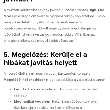
A műszaki korszerűsítés vagy javítás különösen fontos
High-End-
Mods
és a drága öntekercselő porlasztóknak van értelme. Olcsó
belépő készletek vagy elavult rendszerek esetén a
pótalkatrészek és az idő költségei gyakran meghaladják az
időértéket. Itt van a váltás egy modernebbre, Általában az
energiahatékonyabb modell a jobb választás.
5. Megelőzés: Kerülje el a
hibákat javítás helyett
A hosszú élettartam nem véletlen. Egyszerűen keresztül
Megelőző intézkedések
meghosszabbítja a vape élettartamát:
Fenntartja a kapcsolatot:
Tartsa a csatlakozásokat
szárazon.
Mechanikai védelem:
Használjon védőburkolatokat
(Szilikon ujjak) az akkumulátortartóhoz és a