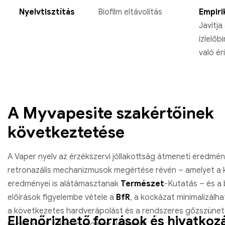
Nyelvtisztítás
Biofilm eltávolítás
Empiri
Javítja
ízlelőb
való ér
A Myvapesite szakértőinek
következtetése
A Vaper nyelv az érzékszervi jóllakottság átmeneti eredmén
retronazális mechanizmusok megértése révén – amelyet a 
eredményei is alátámasztanak
Természet
-Kutatás – és a 
előírások figyelembe vétele a
BfR
, a kockázat minimalizálha
a következetes hardverápolást és a rendszeres gőzszünet
Ellenőrizhető források és hivatkoz
receptorok teljesen regenerálódjanak.