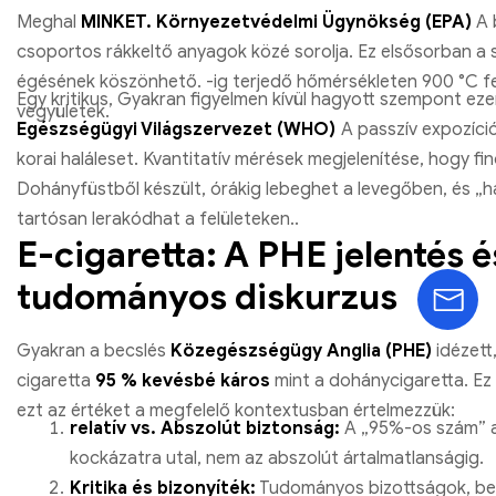
Meghal
MINKET. Környezetvédelmi Ügynökség (EPA)
A 
csoportos rákkeltő anyagok közé sorolja. Ez elsősorban a 
égésének köszönhető. -ig terjedő hőmérsékleten 900 °C fel
Egy kritikus, Gyakran figyelmen kívül hagyott szempont ez
vegyületek.
Egészségügyi Világszervezet (WHO)
A passzív expozíció
korai haláleset. Kvantitatív mérések megjelenítése, hogy 
Dohányfüstből készült, órákig lebeghet a levegőben, és „
tartósan lerakódhat a felületeken..
E-cigaretta: A PHE jelentés és
tudományos diskurzus
Gyakran a becslés
Közegészségügy Anglia (PHE)
idézett,
cigaretta
95 % kevésbé káros
mint a dohánycigaretta. Ez
ezt az értéket a megfelelő kontextusban értelmezzük:
relatív vs. Abszolút biztonság:
A „95%-os szám” a 
kockázatra utal, nem az abszolút ártalmatlanságig.
Kritika és bizonyíték:
Tudományos bizottságok, bel