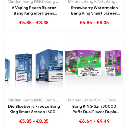
Minden
,
Bang KING
,
Bang King Smart Screen 15000 Pöfékel
Minden
,
Bang KING
,
Bang King Smart Screen 15000 Pöfékel
,
Eldob
A Vaping Peach Blueraz
Strawberry Watermelon
Bang King intelligens
Bang King Smart Screen
képernyő jövője 15000
15000 Puff Élvezze a
€
5.85
-
€
8.35
€
5.85
-
€
8.35
Pöfékel
gyümölcsök pihentető
örömét
Minden
,
Bang KING
,
Bang King Smart Screen 15000 Pöfékel
Minden
,
Bang KING
,
Eldobható e-cigaretta Litvánia
,
Eldob
Die Blueberry Freeze Bang
Bang KING Szín 30000
King Smart Screen 15000
Puffs Dual Flavor Dupla
Puff finomat kínál
élvezet eper kiwivel és
€
5.85
-
€
8.35
€
6.64
-
€
9.49
savanyú almás málnával