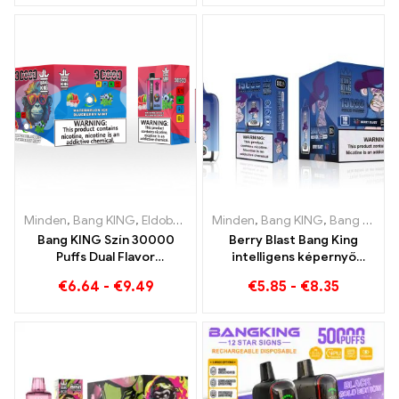
Minden
,
Bang KING
,
Eldobható e-cigaretta Litvánia
Minden
,
Bang KING
,
Eldobható e-
,
Bang King Smart Screen 15000 Pöfékel
Bang KING Szín 30000
Berry Blast Bang King
Puffs Dual Flavor
intelligens képernyő
eldobható készülék Az
15000 Szívja az új
€
6.64
-
€
9.49
€
5.85
-
€
8.35
áfonya málna és
generációs eldobható e-
őszibarack mangó
cigit
görögdinnye tökéletes
kombinációja