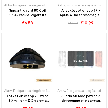
Aktív
,
E-cigaretta kiegészítők
,
Párologtató
Aktív
,
E-cigaretta kiegészítők
,
Pá
Smoant Knight 80 Coil
A legközvetlenebb TRI-
3PCS/Pack e-cigaretta
Spule 4 Darab/csomag e-
nagykereskedés丨Egyedi
cigaretta nagykereskedés
€
6.58
€
10.99
€
17.00
丨Egyedi
NINCS
RAKTÁRON
Aktív
,
E-cigaretta kiegészítők
,
Párologtató
Aktív
,
E-cigaretta kiegészítők
,
M
Közvetlen csepp 2 Patron
Suorin Air Mod patron 2
3,7 ml 1 ohm E Cigaretta
db/csomag e-cigaretta
nagykereskedés丨Egyedi
nagykereskedés丨Egyedi