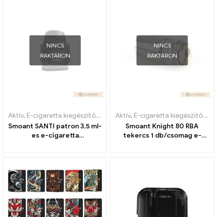
NINCS
NINCS
RAKTÁRON
RAKTÁRON
Aktív
,
E-cigaretta kiegészítők
,
Párologtató
Aktív
,
E-cigaretta kiegészítők
,
Pá
Smoant SANTI patron 3,5 ml-
Smoant Knight 80 RBA
es e-cigaretta
tekercs 1 db/csomag e-
nagykereskedelmi 丨Egyedi
cigaretta nagykereskedés
丨Egyedi