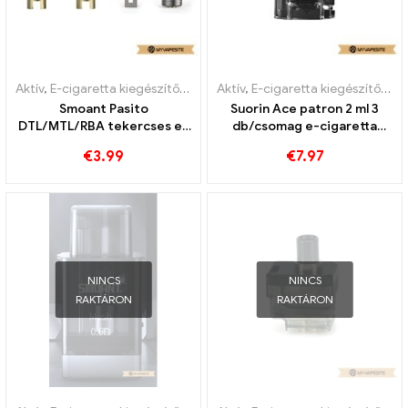
Aktív
,
E-cigaretta kiegészítők
,
Párologtató
Aktív
,
E-cigaretta kiegészítők
,
Pá
Smoant Pasito
Suorin Ace patron 2 ml 3
DTL/MTL/RBA tekercses e-
db/csomag e-cigaretta
cigaretta nagykereskedés
nagykereskedés丨Egyedi
€
3.99
€
7.97
丨Egyedi
NINCS
NINCS
RAKTÁRON
RAKTÁRON