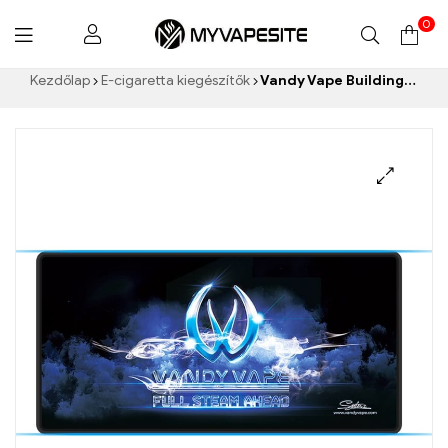
0
Myvapesite.de
Kezdőlap
E-cigaretta kiegészítők
Vandy Vape Building Mat E cigaretta nagykereskedés丨Egyedi