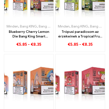
Minden
,
Bang KING
,
Bang King Smart Screen 15000 Pöfékel
Minden
,
Bang KING
,
Bang King Smart Screen 15000 Pöfékel
,
Eldob
Blueberry Cherry Lemon
Trópusi paradicsom az
Die Bang King Smart
érzékeinek a Tropical Fruit
Screen 15000 Puffs Egy
Bang King Smart Screen
€
5.85
-
€
8.35
€
5.85
-
€
8.35
innovatív eldobható e-
segítségével 15000
cigaretta áttekintése
Pöfékel