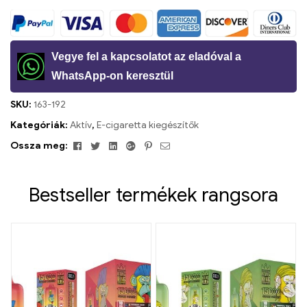
Vegye fel a kapcsolatot az eladóval a
WhatsApp-on keresztül
SKU:
163-192
Kategóriák:
Aktív
,
E-cigaretta kiegészítők
Facebook
Twitter
Linkedin
Google+
Pinterest
Email
Ossza meg:
Bestseller termékek rangsora