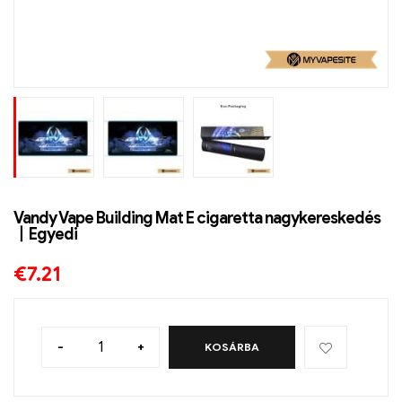
Vandy Vape Building Mat E cigaretta nagykereskedés
丨Egyedi
€
7.21
-
+
KOSÁRBA