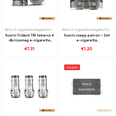
Aktív
,
E-cigaretta kiegészítők
,
Párologtató
Aktív
,
E-cigaretta kiegészítők
,
Pá
Suorin Trident TRI tekercs 4
Suorin csepp patron – 2ml
db/csomag e-cigaretta
e-cigaretta
nagykereskedés 丨Egyedi
nagykereskedés丨Egyedi
€
7.31
€
1.20
Eladás!
NINCS
RAKTÁRON