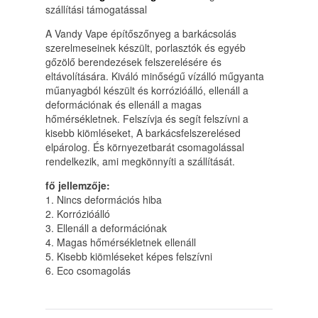
szállítási támogatással
A Vandy Vape építőszőnyeg a barkácsolás
szerelmeseinek készült, porlasztók és egyéb
gőzölő berendezések felszerelésére és
eltávolítására. Kiváló minőségű vízálló műgyanta
műanyagból készült és korrózióálló, ellenáll a
deformációnak és ellenáll a magas
hőmérsékletnek. Felszívja és segít felszívni a
kisebb kiömléseket, A barkácsfelszerelésed
elpárolog. És környezetbarát csomagolással
rendelkezik, ami megkönnyíti a szállítását.
fő jellemzője:
1. Nincs deformációs hiba
2. Korrózióálló
3. Ellenáll a deformációnak
4. Magas hőmérsékletnek ellenáll
5. Kisebb kiömléseket képes felszívni
6. Eco csomagolás