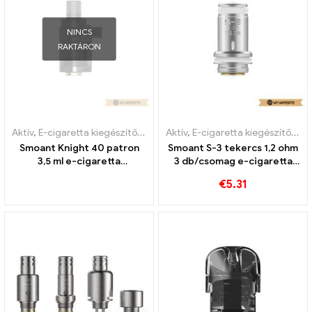
NINCS
RAKTÁRON
Aktív
,
E-cigaretta kiegészítők
,
Párologtató
Aktív
,
E-cigaretta kiegészítők
,
Pá
Smoant Knight 40 patron
Smoant S-3 tekercs 1,2 ohm
3,5 ml e-cigaretta
3 db/csomag e-cigaretta
nagykereskedés丨Egyedi
nagykereskedés 丨Egyedi
€
5.31