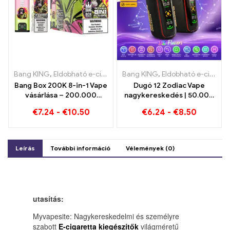
Bang KING
,
Eldobható e-cigaretta
Bang KING
,
Eldobható e-cigaretta Belgiu
,
Eldobható e-cigaretta
Bang Box 200K 8-in-1 Vape
Dugó 12 Zodiac Vape
vásárlása – 200.000
nagykereskedés | 50.000
Puffok és 10 Ízek
Puff
€
7.24
-
€
10.50
€
6.24
-
€
8.50
Leírás
További információ
Vélemények (0)
utasítás:
Myvapesite: Nagykereskedelmi és személyre
szabott
E-cigaretta kiegészítők
világméretű