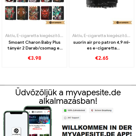
Aktív
,
E-cigaretta kiegészítők
,
Párologtató
Aktív
,
E-cigaretta kiegészítők
,
Pá
Smoant Charon Baby Plus
suorin air pro patron 4,9 ml-
tányér 2 Darab/csomag e-
es e-cigaretta
cigaretta nagykereskedés
nagykereskedelmi 丨Egyedi
€
3.98
€
2.65
丨Egyedi
Üdvözöljük a myvapesite.de
alkalmazásban!