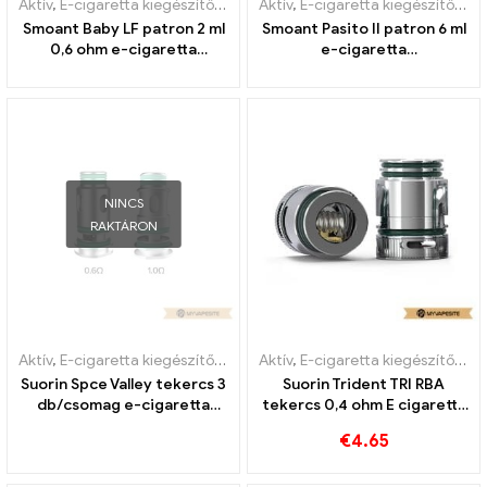
Aktív
,
E-cigaretta kiegészítők
,
Párologtató
Aktív
,
E-cigaretta kiegészítők
,
Pá
Smoant Baby LF patron 2 ml
Smoant Pasito II patron 6 ml
0,6 ohm e-cigaretta
e-cigaretta
nagykereskedés丨Egyedi
nagykereskedés丨Egyedi
NINCS
RAKTÁRON
Aktív
,
E-cigaretta kiegészítők
,
Párologtató
Aktív
,
E-cigaretta kiegészítők
,
Pá
Suorin Spce Valley tekercs 3
Suorin Trident TRI RBA
db/csomag e-cigaretta
tekercs 0,4 ohm E cigaretta
nagykereskedés 丨Egyedi
nagykereskedés丨Egyedi
€
4.65