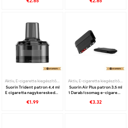
€
2.65
€
2.65
Aktív
,
E-cigaretta kiegészítők
,
Párologtató
Aktív
,
E-cigaretta kiegészítők
,
Pá
Suorin Trident patron 4,4 ml
Suorin Air Plus patron 3,5 ml
E cigaretta nagykereskedés
1 Darab/csomag e-cigaretta
丨Egyedi
nagykereskedés丨Egyedi
€
1.99
€
3.32