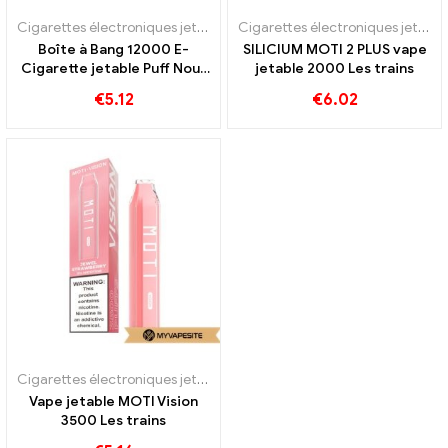
Cigarettes électroniques jetables
,
VENTE %
Cigarettes électroniques jetables
Boîte à Bang 12000 E-
SILICIUM MOTI 2 PLUS vape
Cigarette jetable Puff Nous
jetable 2000 Les trains
proposons la livraison hors
€
5.12
€
6.02
taxes de e-cigarettes en
Europe
Cigarettes électroniques jetables
,
VENTE %
Vape jetable MOTI Vision
3500 Les trains