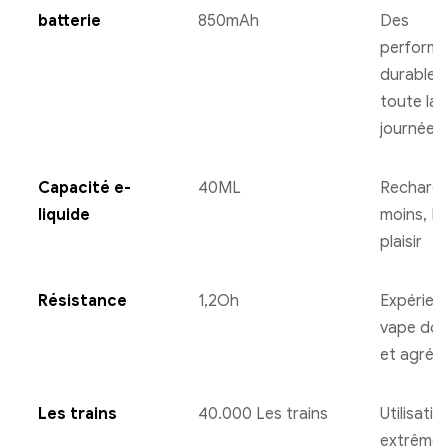
batterie
850mAh
Des
perform
durables
toute la
journée
Capacité e-
40ML
Recharg
liquide
moins, Pl
plaisir
Résistance
1,2Oh
Expérien
vape do
et agréa
Les trains
40.000 Les trains
Utilisatio
extrême