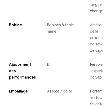
longue s
changem
Bobine
Bobines à triple
Améliora
maille
de la
producti
de saveu
de vapeu
Ajustement
Et
Personna
des
l'expérie
performances
de vapo
Emballage
8 Pièce / boîte
Parfait p
le stock 
revente