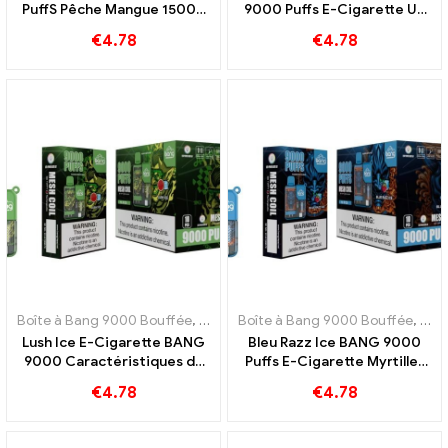
PuffS Pêche Mangue 15000
9000 Puffs E-Cigarette Un
Des e-cigarettes jetables
plaisir fruité
€
4.78
€
4.78
Puff pour un plaisir tropical
Boîte à Bang 9000 Bouffée
,
E-cigarettes jetables Suède
Boîte à Bang 9000 Bouffée
,
E-cigarett
,
E-ci
Lush Ice E-Cigarette BANG
Bleu Razz Ice BANG 9000
9000 Caractéristiques du
Puffs E-Cigarette Myrtilles
pur plaisir
sucrées et fraîcheur
€
4.78
€
4.78
rafraîchissante