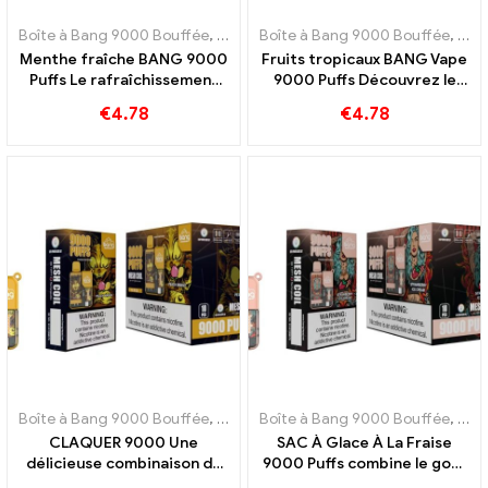
Boîte à Bang 9000 Bouffée
,
E-cigarettes jetables Suède
Boîte à Bang 9000 Bouffée
,
E-cigarett
,
E-ci
Menthe fraîche BANG 9000
Fruits tropicaux BANG Vape
Puffs Le rafraîchissement
9000 Puffs Découvrez le
ultime au goût de menthe
goût exotique des fruits
€
4.78
€
4.78
pure
tropicaux
Boîte à Bang 9000 Bouffée
,
E-cigarettes jetables Suède
Boîte à Bang 9000 Bouffée
,
E-cigarett
,
E-ci
CLAQUER 9000 Une
SAC À Glace À La Fraise
délicieuse combinaison de
9000 Puffs combine le goût
pêches juteuses et de
fruité de la fraise avec de la