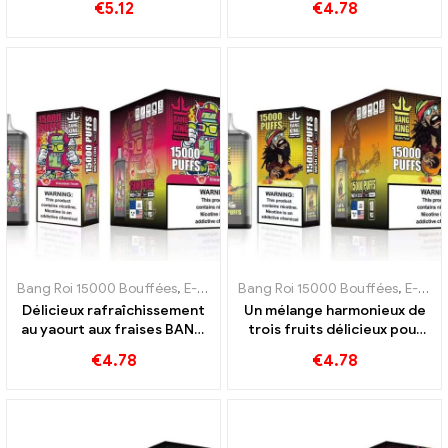
€
5.12
€
4.78
parfait pour les vapoteurs
de guimauves sucrées
qui aiment les saveurs
fraîches
Bang Roi 15000 Bouffées
,
E-cigarettes jetables Suède
Bang Roi 15000 Bouffées
,
E-cigarettes
,
E-cigarettes jetables Suède
Délicieux rafraîchissement
Un mélange harmonieux de
au yaourt aux fraises BANG
trois fruits délicieux pour
KING Digital 15000
une expérience digitale
€
4.78
€
4.78
BOUFFÉES
BANG KING intense 15000
BOUFFÉES