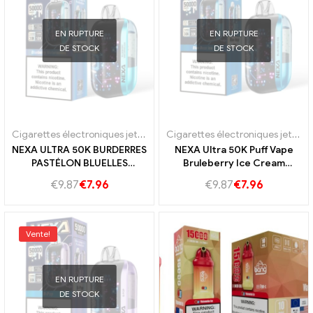
EN RUPTURE
EN RUPTURE
DE STOCK
DE STOCK
Cigarettes électroniques jetables Portugal
,
E-cigarettes jetables S
Cigarettes électroniques jetables Portugal
NEXA ULTRA 50K BURDERRES
NEXA Ultra 50K Puff Vape
PASTÉLON BLUELLES
Bruleberry Ice Cream
DROYES SOUTES ET
50000 Vape pure fumée
€
9.87
€
7.96
€
9.87
€
7.96
PASTEMON JUICY pour une
fraîche
longue expérience de fruits
doux et rafraîchissante
Vente!
EN RUPTURE
DE STOCK