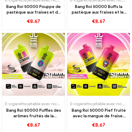
E-cigarette jetable avec nicotine
,
Cigarettes électroniques jetables
E-cigarette jetable avec nicotine
Bang Roi 50000 Pouppe de
Bang Roi 50000 Buffs la
pastèque aux fraises et de
pastèque aux fraises et les
kiwi Fruit Fruit Guava
saveurs de glace de dragon
€
8.67
€
8.67
saveurs
noir
E-cigarette jetable avec nicotine
,
Cigarettes électroniques jetables
E-cigarette jetable avec nicotine
Bang Roi 50000 Puffles des
Bang Roi 50000 Pief fruité
arômes fruités de la
avec la mangue de fraises
mangue de fraise Kiwi pour
et la masse de pastèque
€
8.67
€
8.67
une expérience à vapeur
bubble-gum