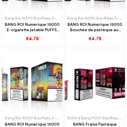
Bang Roi 15000 Bouffées
,
E-cigarettes jetables Suède
Bang Roi 15000 Bouffées
,
E-cigarettes
,
E-cigarettes jetables Suède
BANG ROI Numérique 15000
BANG ROI Numérique 15000
E-cigarette jetable PUFFS,
Bouchée de pastèque aux
apprécier 15000 Trains
fraises 15000 Bouffées
€
4.78
€
4.78
Glace Triple Berry
pour une e-cigarette
jetable au goût
rafraîchissant
Bang Roi 15000 Bouffées
,
E-cigarettes jetables Suède
Boîte à Bang 9000 Bouffée
,
E-cigarettes
,
E-ci
BANG ROI Numérique 15000
BANG Fraise Pastèque