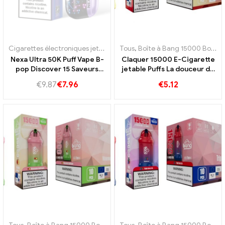
Cigarettes électroniques jetables Portugal
Tous
,
Boîte à Bang 15000 Bouffée
,
E-cigarettes jetables S
Nexa Ultra 50K Puff Vape B-
Claquer 15000 E-Cigarette
pop Discover 15 Saveurs
jetable Puffs La douceur de
tentantes pour une
la pastèque se mélange au
€
9.87
€
7.96
€
5.12
expérience de vapeur
goût rafraîchissant
inoubliable