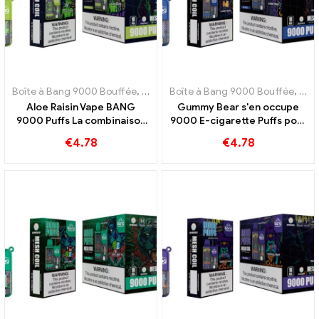
Boîte à Bang 9000 Bouffée
,
E-cigarettes jetables Suède
Boîte à Bang 9000 Bouffée
,
E-cigarett
,
E-ci
Aloe Raisin Vape BANG
Gummy Bear s'en occupe
9000 Puffs La combinaison
9000 E-cigarette Puffs pour
parfaite d'aloe vera et de
une expérience de vape
€
4.78
€
4.78
raisins
douce et ludique pleine de
saveurs fruitées de
gummiours que vous allez
adorer