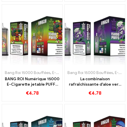
Bang Roi 15000 Bouffées
,
E-cigarettes jetables Suède
Bang Roi 15000 Bouffées
,
E-cigarettes
,
E-cigarettes jetables Suède
BANG ROI Numérique 15000
La combinaison
E-Cigarette jetable PUFFS
rafraîchissante d'aloe vera
Un délicieux mélange de
et de raisin BANG KING
€
4.78
€
4.78
pommes rouges et vertes
Digital 15000 E-cigarette
jetable PUFFS