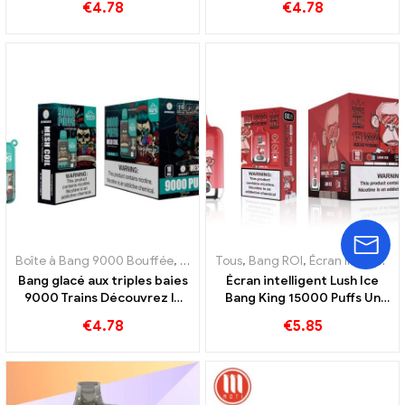
€
4.78
€
4.78
mangue exotique pêche-
glace
mangue
Boîte à Bang 9000 Bouffée
,
E-cigarettes jetables Suède
Tous
,
Bang ROI
,
Écran intelligent Bang King 15000 Bouffée
,
E-cigarett
Bang glacé aux triples baies
Écran intelligent Lush Ice
9000 Trains Découvrez le
Bang King 15000 Puffs Un
goût rafraîchissant de trois
mélange parfaitement
€
4.78
€
5.85
fruits
équilibré de pastèque et de
menthe