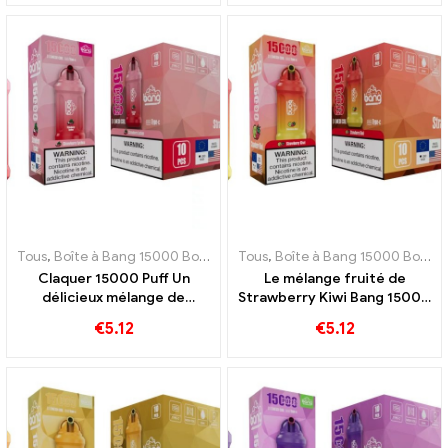
rafraîchissante de fraise et
de pastèque juteuse
Tous
,
Boîte à Bang 15000 Bouffée
,
Tous
E-cigarettes jetables Suède
,
Boîte à Bang 15000 Bouffée
,
E-c
Claquer 15000 Puff Un
Le mélange fruité de
délicieux mélange de
Strawberry Kiwi Bang 15000
fraises mûres et de litchi
Puffs capture le goût de
€
5.12
€
5.12
juteux
l'été