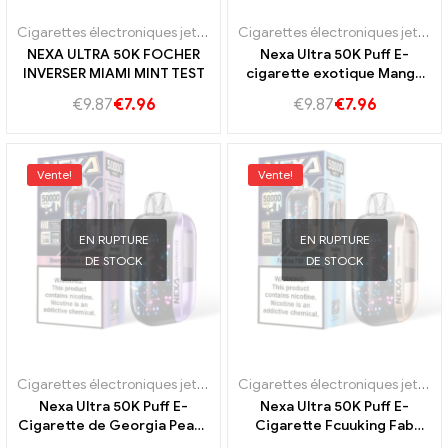
Cigarettes électroniques jetables Portugal
,
E-cigarettes jetables S
Cigarettes électroniques jetables Portugal
NEXA ULTRA 50K FOCHER
Nexa Ultra 50K Puff E-
INVERSER MIAMI MINT TEST
cigarette exotique Mango
Oasis Taste
€
9.87
€
7.96
€
9.87
€
7.96
Vente!
Vente!
EN RUPTURE
EN RUPTURE
DE STOCK
DE STOCK
Cigarettes électroniques jetables Portugal
,
E-cigarettes jetables S
Cigarettes électroniques jetables Portugal
Nexa Ultra 50K Puff E-
Nexa Ultra 50K Puff E-
Cigarette de Georgia Peach
Cigarette Fcuuking Fab
Ice Taste
Taste pour le vapotage