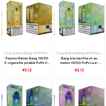
Tous
,
Boîte à Bang 15000 Bouffée
,
Tous
E-cigarettes jetables Suède
,
Boîte à Bang 15000 Bouffée
,
E-c
Passion Baiser Bang 15000
Bang à la menthe et au
E-cigarette jetable Puffs Un
melon 15000 Puffs La e-
véritable régal pour les
cigarette jetable
€
5.12
€
5.12
amateurs de fruits fruités
rechargeable allie la
et sucrés
douceur du melon à la
fraîcheur de la menthe