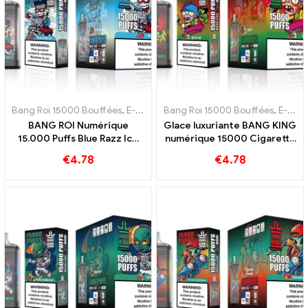
Bang Roi 15000 Bouffées
,
E-cigarettes jetables Suède
Bang Roi 15000 Bouffées
,
E-cigarettes
,
E-cigarettes jetables Suède
BANG ROI Numérique
Glace luxuriante BANG KING
15.000 Puffs Blue Razz Ice
numérique 15000 Cigarette
Une e-cigarette jetable
électronique jetable Puffs
€
4.78
€
4.78
innovante
15000 Pastèque feuilletée