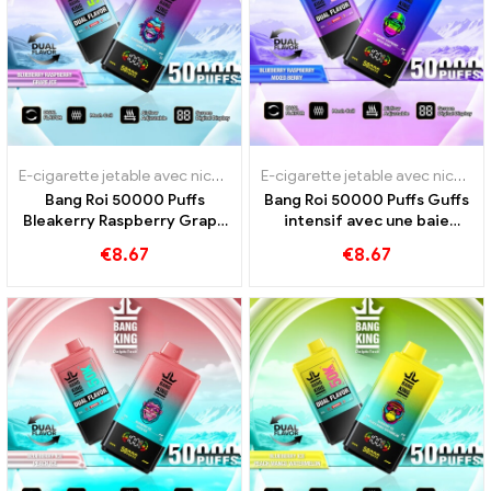
E-cigarette jetable avec nicotine
,
Cigarettes électroniques jetables
E-cigarette jetable avec nicotine
Bang Roi 50000 Puffs
Bang Roi 50000 Puffs Guffs
Bleakerry Raspberry Grape
intensif avec une baie
Ice pour un plaisir intensif
mélangée aux framboises
€
8.67
€
8.67
aux myrtilles