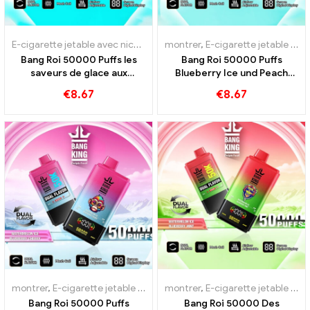
E-cigarette jetable avec nicotine
,
Cigarettes électroniques jetables
montrer
,
E-cigarette jetable avec nicotine
Bang Roi 50000 Puffs les
Bang Roi 50000 Puffs
saveurs de glace aux
Blueberry Ice und Peach
myrtilles et de pêche
Mango pastèque
€
8.67
€
8.67
50000 Les trains
montrer
,
E-cigarette jetable avec nicotine
montrer
,
,
Cigarettes électroniques
E-cigarette jetable avec nicotine
Bang Roi 50000 Puffs
Bang Roi 50000 Des