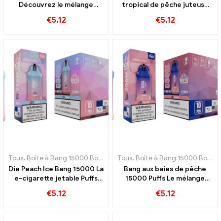
Découvrez le mélange
tropical de pêche juteuse
parfait d'ananas frais et de
et de mangue sucrée avec
€
5.12
€
5.12
noix de coco crémeuse
la e-cigarette jetable Bang
15000 Bouffées
Tous
,
Boîte à Bang 15000 Bouffée
,
Tous
E-cigarettes jetables Suède
,
Boîte à Bang 15000 Bouffée
,
E-c
Die Peach Ice Bang 15000 La
Bang aux baies de pêche
e-cigarette jetable Puffs
15000 Puffs Le mélange
allie la douceur de la pêche à
parfait de pêches et de
€
5.12
€
5.12
la fraîcheur rafraîchissante
baies