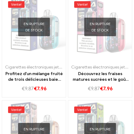
Vente!
Vente!
EN RUPTURE
EN RUPTURE
DE STOCK
DE STOCK
Cigarettes électroniques jetables Portugal
,
E-cigarettes jetables S
Cigarettes électroniques jetables Portugal
Profitez d'un mélange fruité
Découvrez les fraises
de trois délicieuses baies
matures sucrées et le goût
dans la vape Nexa Ultra 50K.
de la menthe fraîche de la
€
9.87
€
7.96
€
9.87
€
7.96
vape Nexa Ultra 50K
Vente!
Vente!
EN RUPTURE
EN RUPTURE