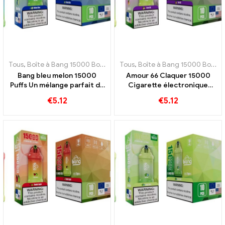
Tous
,
Boîte à Bang 15000 Bouffée
,
Tous
E-cigarettes jetables Suède
,
Boîte à Bang 15000 Bouffée
,
E-c
Bang bleu melon 15000
Amour 66 Claquer 15000
Puffs Un mélange parfait de
Cigarette électronique
melon et de myrtille
jetable Puffs Pod La
€
5.12
€
5.12
combinaison parfaite de
saveurs fraîches