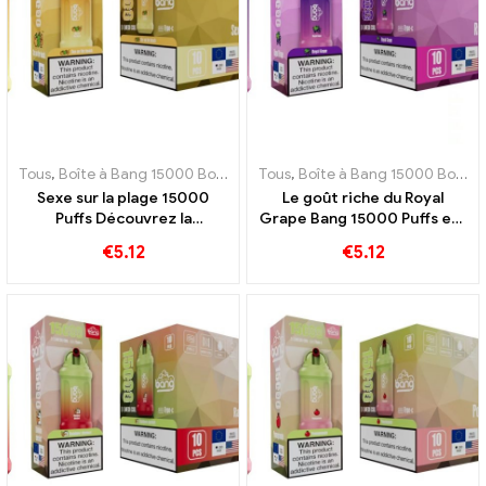
Tous
,
Boîte à Bang 15000 Bouffée
,
Tous
E-cigarettes jetables Suède
,
Boîte à Bang 15000 Bouffée
,
E-c
Sexe sur la plage 15000
Le goût riche du Royal
Puffs Découvrez la
Grape Bang 15000 Puffs est
combinaison parfaite de
un véritable hommage au
€
5.12
€
5.12
fruits exotiques
fruit royal