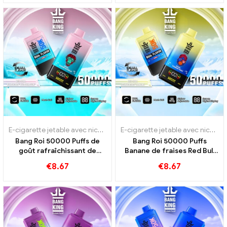
intensive
E-cigarette jetable avec nicotine
,
Cigarettes électroniques jetables
E-cigarette jetable avec nicotine
Bang Roi 50000 Puffs de
Bang Roi 50000 Puffs
goût rafraîchissant de
Banane de fraises Red Bull
pastèque Red Bull et de
pour un plaisir intensif
€
8.67
€
8.67
myrtille