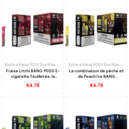
Boîte à Bang 9000 Bouffée
,
E-cigarettes jetables Suède
Boîte à Bang 9000 Bouffée
,
E-cigarett
,
E-ci
Fraise Litchi BANG 9000 E-
La combinaison de pêche et
cigarette feuilletée, la
de Peach Ice BANG
combinaison parfaite de la
rafraîchissante 9000 Vapes
€
4.78
€
4.78
fraîcheur tropicale de la
jetables Puffs
fraise et du litchi