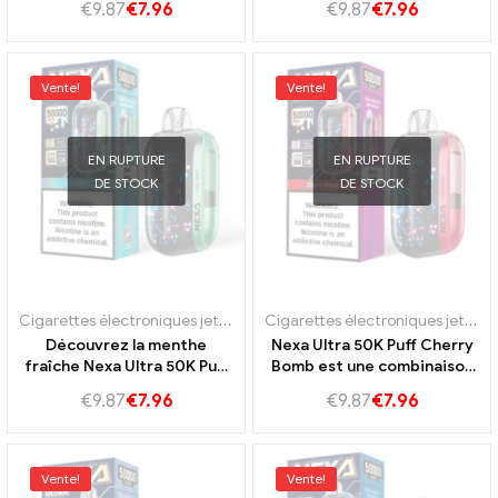
€
9.87
€
7.96
€
9.87
€
7.96
durable
Vente!
Vente!
EN RUPTURE
EN RUPTURE
DE STOCK
DE STOCK
Cigarettes électroniques jetables Portugal
,
E-cigarettes jetables S
Cigarettes électroniques jetables Portugal
Découvrez la menthe
Nexa Ultra 50K Puff Cherry
fraîche Nexa Ultra 50K Puff
Bomb est une combinaison
avec un parfum de menthe
parfaite de goût de cerise
€
9.87
€
7.96
€
9.87
€
7.96
rafraîchissant
sucré et légèrement acide.
Vente!
Vente!