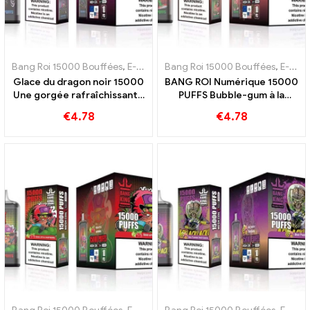
Bang Roi 15000 Bouffées
,
E-cigarettes jetables Suède
Bang Roi 15000 Bouffées
,
E-cigarettes
,
E-cigarettes jetables Suède
Glace du dragon noir 15000
BANG ROI Numérique 15000
Une gorgée rafraîchissante
PUFFS Bubble-gum à la
de glace et de fraîcheur
pastèque 15000 Les choux
€
4.78
€
4.78
BANG KING Digital 15000
enchanteront vos papilles
BOUFFÉES