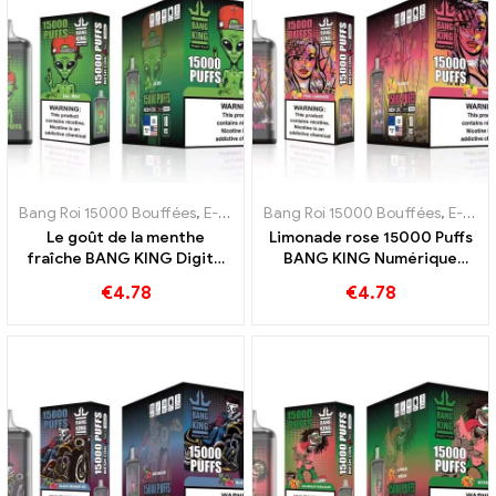
Bang Roi 15000 Bouffées
,
E-cigarettes jetables Suède
Bang Roi 15000 Bouffées
,
E-cigarettes
,
E-cigarettes jetables Suède
Le goût de la menthe
Limonade rose 15000 Puffs
fraîche BANG KING Digital
BANG KING Numérique
15000 PUFFS Menthe
15000 PUFFS Expérience
€
4.78
€
4.78
fraîche 15000 Bouffées
rafraîchissante