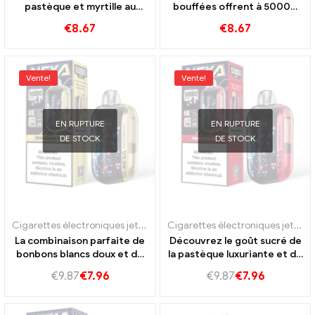
pastèque et myrtille au
bouffées offrent à 50000
goût ultra longue durée de
Trains de la crème glacée à
€
8.67
€
8.67
vie
la pastèque et de la menthe
aux myrtilles
Vente!
Vente!
EN RUPTURE
EN RUPTURE
DE STOCK
DE STOCK
Cigarettes électroniques jetables Portugal
,
E-cigarettes jetables S
Cigarettes électroniques jetables Portugal
La combinaison parfaite de
Découvrez le goût sucré de
bonbons blancs doux et de
la pastèque luxuriante et de
vape à la menthe fraîche
l'arôme de menthe frais
€
9.87
€
7.96
€
9.87
€
7.96
Nexa Ultra 50K
dans la vape Nexa Ultra 50K.