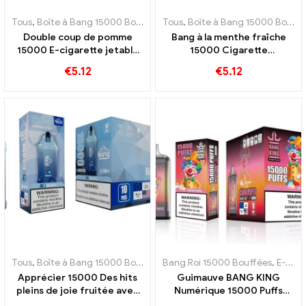
Tous
,
Boîte à Bang 15000 Bouffée
,
Tous
E-cigarettes jetables Suède
,
Boîte à Bang 15000 Bouffée
,
E-c
Double coup de pomme
Bang à la menthe fraîche
15000 E-cigarette jetable
15000 Cigarette
Puffs pour expérimenter la
électronique jetable Puffs
€
5.12
€
5.12
douceur des pommes
Une expérience gustative
rafraîchissante
Tous
,
Boîte à Bang 15000 Bouffée
,
Bang Roi 15000 Bouffées
E-cigarettes jetables Suède
,
E-cigarettes jetables Suède
,
E-c
Apprécier 15000 Des hits
Guimauve BANG KING
pleins de joie fruitée avec
Numérique 15000 Puffs
le Blue Razz Ice Bang Pod,
vous donne 15000 Bouchée