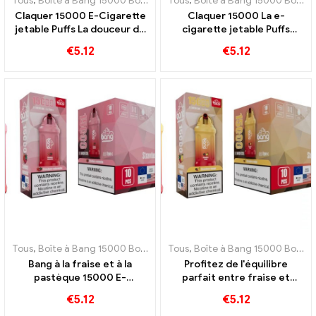
Tous
,
Boîte à Bang 15000 Bouffée
,
Tous
E-cigarettes jetables Suède
,
Boîte à Bang 15000 Bouffée
,
E-c
Claquer 15000 E-Cigarette
Claquer 15000 La e-
jetable Puffs La douceur de
cigarette jetable Puffs
la pastèque et du bubble-
Triple Berry Ice Berry se
€
5.12
€
5.12
gum est un régal pour les
combine avec un goût
sens
rafraîchissant
Tous
,
Boîte à Bang 15000 Bouffée
,
Tous
E-cigarettes jetables Suède
,
Boîte à Bang 15000 Bouffée
,
E-c
Bang à la fraise et à la
Profitez de l'équilibre
pastèque 15000 E-
parfait entre fraise et
cigarette jetable Puff Une
mangue dans le Bang 15000
€
5.12
€
5.12
combinaison
E-cigarette jetable Puff