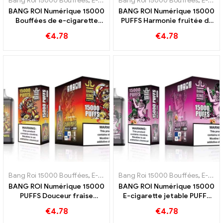
Bang Roi 15000 Bouffées
,
E-cigarettes jetables Suède
Bang Roi 15000 Bouffées
,
E-cigarettes
,
E-cigarettes jetables Suède
BANG ROI Numérique 15000
BANG ROI Numérique 15000
Bouffées de e-cigarette
PUFFS Harmonie fruitée du
jetable pomme aigre
kiwi, du fruit de la passion
€
4.78
€
4.78
framboise 15000 Les trains
et de la goyave
Bang Roi 15000 Bouffées
,
E-cigarettes jetables Suède
Bang Roi 15000 Bouffées
,
E-cigarettes
,
E-cigarettes jetables Suède
BANG ROI Numérique 15000
BANG ROI Numérique 15000
PUFFS Douceur fraise
E-cigarette jetable PUFFS
banane et saveur tropicale
Peach Ice
€
4.78
€
4.78