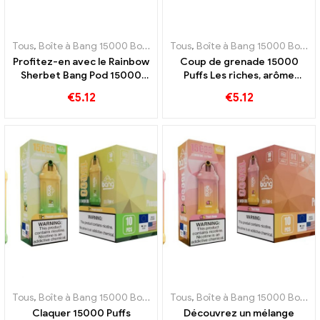
Tous
,
Boîte à Bang 15000 Bouffée
,
Tous
E-cigarettes jetables Suède
,
Boîte à Bang 15000 Bouffée
,
E-c
Profitez-en avec le Rainbow
Coup de grenade 15000
Sherbet Bang Pod 15000
Puffs Les riches, arôme
Des choux remplis d'arômes
fruité de grenade pour le
€
5.12
€
5.12
fruités variés
plaisir des vapoteurs
Tous
,
Boîte à Bang 15000 Bouffée
,
Tous
E-cigarettes jetables Suède
,
Boîte à Bang 15000 Bouffée
,
E-c
Claquer 15000 Puffs
Découvrez un mélange