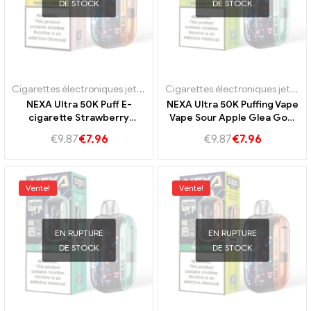
DE STOCK
DE STOCK
Cigarettes électroniques jetables Portugal
,
E-cigarettes jetables S
Cigarettes électroniques jetables Portugal
NEXA Ultra 50K Puff E-
NEXA Ultra 50K Puffing Vape
cigarette Strawberry
Vape Sour Apple Glea Gott
Banana Taste 50K Vape
USB-C Chargement
€
9.87
€
7.96
€
9.87
€
7.96
Fruid Steam Expérience
Connexion Expérience à
vapeur durable
Vente!
Vente!
EN RUPTURE
EN RUPTURE
DE STOCK
DE STOCK