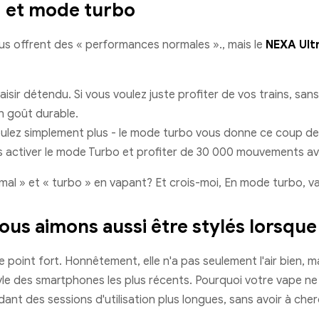
- et mode turbo
s offrent des « performances normales »., mais le
NEXA Ult
sir détendu. Si vous voulez juste profiter de vos trains, sans
n goût durable.
n voulez simplement plus - le mode turbo vous donne ce coup 
rs activer le mode Turbo et profiter de 30 000 mouvements a
rmal » et « turbo » en vapant? Et crois-moi, En mode turbo, v
nous aimons aussi être stylés lors
e point fort. Honnêtement, elle n'a pas seulement l'air bien, m
yle des smartphones les plus récents. Pourquoi votre vape ne d
dant des sessions d'utilisation plus longues, sans avoir à cherc