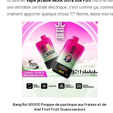
tu devrais
Vape jetable NEXA Ultra 50k Puff
mets-le déf
une véritable centrale électrique, c'est comme ça, commen
vraiment apporter quelque chose ??" Nonne, laisse-moi te 
Bang Roi 50000 Pouppe de pastèque aux fraises et de
kiwi Fruit Fruit Guava saveurs