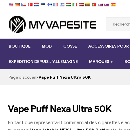
Myvapesite.de
BOUTIQUE
MOD
COSSE
ACCESSOIRES POUR
Commandez
des
EXPÉDITION DEPUIS L'ALLEMAGNE
MARQUES
BO
e-
cigarettes
pas
Page d'accueil
Vape Puff Nexa Ultra 50K
cher
en
ligne
sur
Vape Puff Nexa Ultra 50K
myvapesite.de
En tant que représentant commercial des cigarettes électro