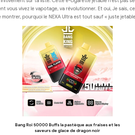
initivement sur ta liste. Cette e-cigarette jetable n'est pas s
t vous vivez le vapotage, va révolutionner. Et oui, Je sais, 
montrer, pourquoi le NEXA Ultra est tout sauf « juste jetabl
Bang Roi 50000 Buffs la pastèque aux fraises et les
saveurs de glace de dragon noir