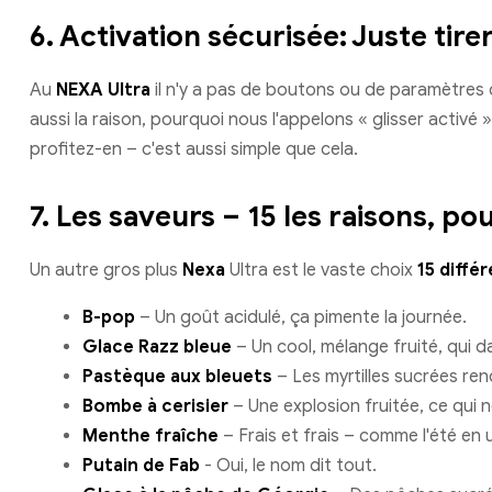
6.
Activation sécurisée: Juste tire
Au
NEXA Ultra
il n'y a pas de boutons ou de paramètres co
aussi la raison, pourquoi nous l'appelons « glisser activé
profitez-en – c'est aussi simple que cela.
7.
Les saveurs – 15 les raisons, po
Un autre gros plus
Nexa
Ultra est le vaste choix
15 diffé
B-pop
– Un goût acidulé, ça pimente la journée.
Glace Razz bleue
– Un cool, mélange fruité, qui d
Pastèque aux bleuets
– Les myrtilles sucrées ren
Bombe à cerisier
– Une explosion fruitée, ce qui 
Menthe fraîche
– Frais et frais – comme l'été en u
Putain de Fab
- Oui, le nom dit tout.