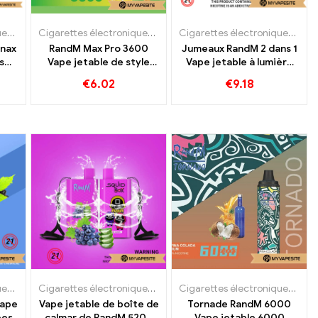
les Suède
Cigarettes électroniques jetables
,
E-cigarettes jetables Slovaquie
Cigarettes électroniques jetables
,
E-cigarettes jetables Slovéni
Cigarettes électroniques jetables
nax
RandM Max Pro 3600
Jumeaux RandM 2 dans 1
s
Vape jetable de style
Vape jetable à lumière
dessin animé Puffs
LED 6000 Bouffées
€
6.02
€
9.18
Cigarettes électroniques jetables
Cigarettes électroniques jetables
Cigarettes électroniques jetables
Vape
Vape jetable de boîte de
Tornade RandM 6000
ées
calmar de RandM 5200
Vape jetable 6000