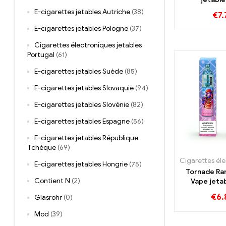
E-cigarettes jetables Autriche
(38)
€
7.
E-cigarettes jetables Pologne
(37)
Cigarettes électroniques jetables
Portugal
(61)
E-cigarettes jetables Suède
(85)
E-cigarettes jetables Slovaquie
(94)
E-cigarettes jetables Slovénie
(82)
E-cigarettes jetables Espagne
(56)
E-cigarettes jetables République
Tchèque
(69)
E-cigarettes jetables Hongrie
(75)
Tornade R
Contient N
(2)
Vape jeta
Bouf
€
6.
Glasrohr
(0)
Mod
(39)