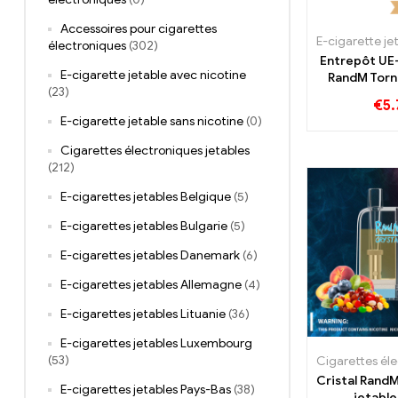
Accessoires pour cigarettes
électroniques
(302)
Entrepôt UE
E-cigarette jetable avec nicotine
RandM Tor
(23)
Vape jeta
€
5.
Bouf
E-cigarette jetable sans nicotine
(0)
Cigarettes électroniques jetables
(212)
E-cigarettes jetables Belgique
(5)
E-cigarettes jetables Bulgarie
(5)
E-cigarettes jetables Danemark
(6)
E-cigarettes jetables Allemagne
(4)
E-cigarettes jetables Lituanie
(36)
E-cigarettes jetables Luxembourg
(53)
Cristal Rand
E-cigarettes jetables Pays-Bas
(38)
jetable