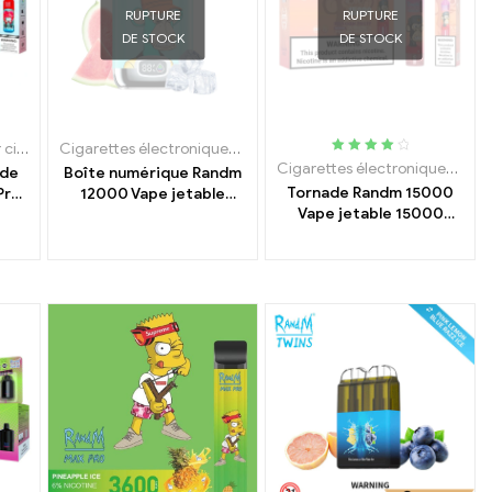
RUPTURE
RUPTURE
DE STOCK
DE STOCK
ttes électroniques jetables
Kit de démarrage pour cigarette électronique
,
E-cigarette jetable avec nicotine
Cigarettes électroniques jetables
,
Cigarettes 
Classé
roniques jetables
Cigarettes électroniques jetables
ade
Boîte numérique Randm
4.15
de 5
Tornade Randm 15000
Pro
12000 Vape jetable
Vape jetable 15000
12000 Bouffées
Bouffées