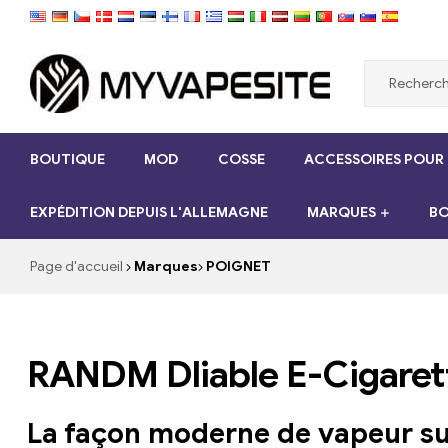
Myvapesite.de
BOUTIQUE
MOD
COSSE
ACCESSOIRES POUR
Commandez
des
EXPÉDITION DEPUIS L'ALLEMAGNE
MARQUES
BO
e-
cigarettes
pas
Page d'accueil
Marques
POIGNET
cher
en
ligne
sur
RANDM Dliable E-Cigarett
myvapesite.de
La façon moderne de vapeur su