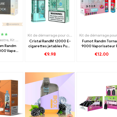
URE
TOCK
Kit de démarrage pour cigarette électronique
,
Cigare
é
5.00
restre
,
Kit de démarrage pour cigarette électronique
,
Cigarettes élect
Cristal RandM 12000 E-
Fumot Randm Torn
5
aum Randm
cigarettes jetables Puffs
9000 Vaporisateur 
000 Vape
LED
Einweg
€
9.98
€
12.00
0 Bouffées