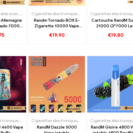
E-cigarette jetable avec nicotine
,
Cigarettes électroniques jetables
Cigarettes électroniques jetables
,
E-cigarettes jetab
,
Contient N
-Allemagne
Randm Tornado BOX E-
Cartouche RandM Su
nado 7000
Zigarette 10000 Vape
21000 (3*7000 Le
ble 7000
jetable de bobine de
trains)
75
€
19.90
€
19.80
fées
maille de bouffées
Cigarettes électroniques jetables
Cigarettes électroniques jetables
M 4600 Vape
RandM Dazzle 5000
RandM Gloire 4800 
 Puffs
Vape jetable
jetable 4800 Bouff