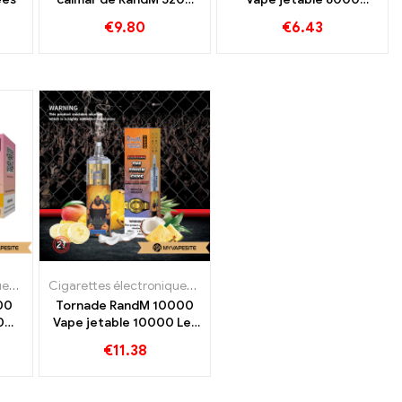
Bouffées
Bouffées
€
9.80
€
6.43
Cigarettes électroniques jetables
Cigarettes électroniques jetables
00
Tornade RandM 10000
0
Vape jetable 10000 Les
trains
€
11.38