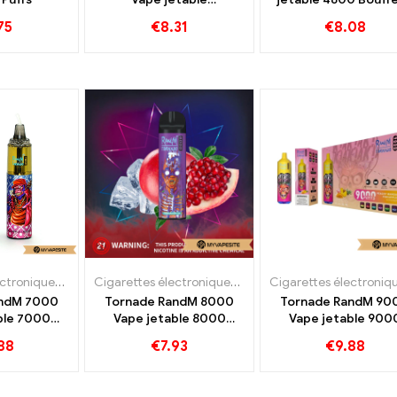
rougeoyante de lumière
75
€
8.31
€
8.08
RVB 5000 Bouffées
Cigarettes électroniques jetables
Cigarettes électroniques jetables
andM 7000
Tornade RandM 8000
Tornade RandM 90
ble 7000
Vape jetable 8000
Vape jetable 900
fées
Bouffées
Bouffées
88
€
7.93
€
9.88