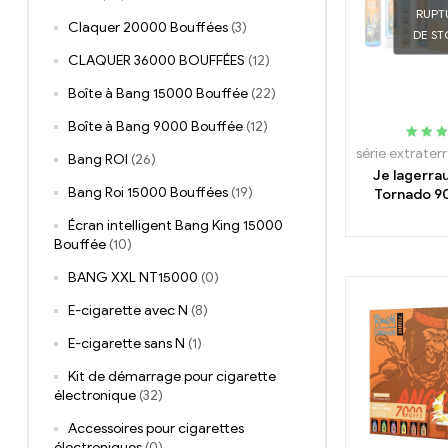
RUPT
Claquer 20000 Bouffées
(3)
DE S
CLAQUER 36000 BOUFFÉES
(12)
Boîte à Bang 15000 Bouffée
(22)
Boîte à Bang 9000 Bouffée
(12)
Class
série extrater
Bang ROI
(26)
de 
Je lagerr
Bang Roi 15000 Bouffées
(19)
Tornado 9
jetable 900
Écran intelligent Bang King 15000
Bouffée
(10)
BANG XXL NT15000
(0)
E-cigarette avec N
(8)
E-cigarette sans N
(1)
Kit de démarrage pour cigarette
électronique
(32)
Accessoires pour cigarettes
électroniques
(0)