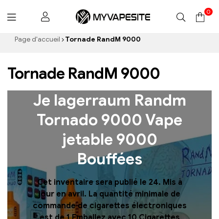
0
Myvapesite.de
Page d'accueil
Tornade RandM 9000
Tornade RandM 9000
Je lagerraum Randm
Tornado 9000 Vape
jetable 9000
Bouffées
Cet inventaire sera publié le 24. Mis à
jour en avril. La quantité minimale de
commande de cigarettes électroniques
est de 1 Emballez avec 10 Cigarettes