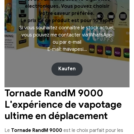
électroniques. Vous pouvez choisir
votre saveur préférée.
Le prix de ce produit est pour 10 vapes
Si vous souhaitez connaître le stock actuel,
vous pouvez me contacter via WhatsApp
ou par e-mail
E-mail: mavapesi…
Kaufen
Tornade RandM 9000
L'expérience de vapotage
ultime en déplacement
Le
Tornade RandM 9000
est le choix parfait pour les