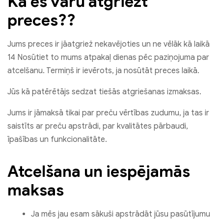
Kā es varu atgriezt
preces??
Jums preces ir jāatgriež nekavējoties un ne vēlāk kā laikā
14 Nosūtiet to mums atpakaļ dienas pēc paziņojuma par
atcelšanu. Termiņš ir ievērots, ja nosūtāt preces laikā.
Jūs kā patērētājs sedzat tiešās atgriešanas izmaksas.
Jums ir jāmaksā tikai par preču vērtības zudumu, ja tas ir
saistīts ar preču apstrādi, par kvalitātes pārbaudi,
īpašības un funkcionalitāte.
Atcelšana un iespējamās
maksas
Ja mēs jau esam sākuši apstrādāt jūsu pasūtījumu