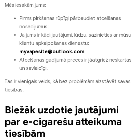
Mēs iesakām jums:
Pirms pirkšanas rūpīgi pārbaudiet atcelšanas
nosacījumus;
Ja jums ir kādi jautājumi, lūdzu, sazinieties ar mūsu
klientu apkalpošanas dienestu:
myvapesite@outlook.com
;
Atcelšanas gadījumā preces ir jāatgriež neskartas
un savlaicīgi.
Tas ir vienīgais veids, kā bez problēmām aizstāvēt savas
tiesības.
Biežāk uzdotie jautājumi
par e-cigarešu atteikuma
tiesībām