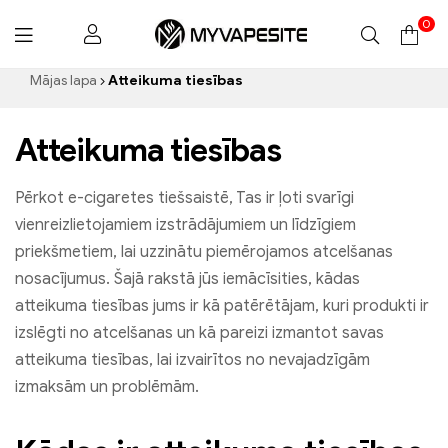
0
Myvapesite.de
Mājas lapa
Atteikuma tiesības
Atteikuma tiesības
Pērkot e-cigaretes tiešsaistē, Tas ir ļoti svarīgi
vienreizlietojamiem izstrādājumiem un līdzīgiem
priekšmetiem, lai uzzinātu piemērojamos atcelšanas
nosacījumus. Šajā rakstā jūs iemācīsities, kādas
atteikuma tiesības jums ir kā patērētājam, kuri produkti ir
izslēgti no atcelšanas un kā pareizi izmantot savas
atteikuma tiesības, lai izvairītos no nevajadzīgām
izmaksām un problēmām.