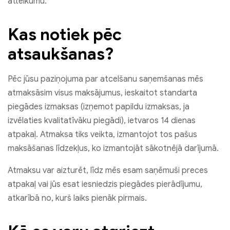
atteikumu.
Kas notiek pēc
atsaukšanas?
Pēc jūsu paziņojuma par atcelšanu saņemšanas mēs
atmaksāsim visus maksājumus, ieskaitot standarta
piegādes izmaksas (izņemot papildu izmaksas, ja
izvēlaties kvalitatīvāku piegādi), ietvaros 14 dienas
atpakaļ. Atmaksa tiks veikta, izmantojot tos pašus
maksāšanas līdzekļus, ko izmantojāt sākotnējā darījumā.
Atmaksu var aizturēt, līdz mēs esam saņēmuši preces
atpakaļ vai jūs esat iesniedzis piegādes pierādījumu,
atkarībā no, kurš laiks pienāk pirmais.