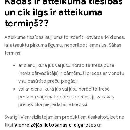
Kādas ir atteikuma tiesības
un cik ilgs ir atteikuma
termiņš??
Atteikuma tiesības ļauj jums to izdarīt, ietvaros 14 dienas,
lai atsauktu pirkuma līgumu, nenorādot iemeslus. Sākas
termiņš:
ar dienu, kurā jūs vai jūsu norādītā trešā puse
(nevis pārvadātājs) ir pārņēmuši preces ar vienotu
visu pasūtīto preču piegādi;
vai ar dienu, kurā jūs vai jūsu norādītā trešā
persona saņēmāt pēdējās preces, ja vairākas
preces tika piegādātas atsevišķi.
Svarīgi: Vienreizlietojamiem produktiem (ieskaitot, bet ne
tikai
Vienreizējās lietošanas e-cigaretes
un