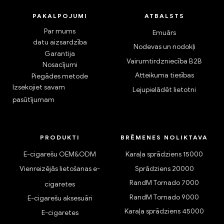
PAKALPOJUMI
ATBALSTS
Par mums
Emuārs
datu aizsardzība
Nodevas un nodokļi
Garantija
Vairumtirdzniecība B2B
Nosacījumi
Atteikuma tiesības
Piegādes metode
Izsekojiet savam
Lejupielādēt lietotni
pasūtījumam
PRODUKTI
BRĒMENES NOLIKTAVA
E-cigarešu OEM&ODM
Karaļa sprādziens 15000
Vienreizējās lietošanas e-
Sprādziens 20000
RandM Tornado 7000
cigaretes
RandM Tornado 9000
E-cigarešu aksesuāri
Karaļa sprādziens 45000
E-cigaretes