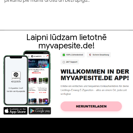
pirkumu pie mums drošu un bezrūpīgu..
Laipni lūdzam lietotnē
myvapesite.de!