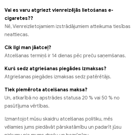
Vai es varu atgriezt vienreizējās lietošanas e-
cigaretes??
Nē, Vienreizlietojamiem izstrādājumiem atteikuma tiesības
neattiecas.
Cik ilgi man jāatceļ?
Atcelšanas termiņš ir 14 dienas pēc preču saņemšanas.
Kurš sedz atgriešanas piegādes izmaksas?
Atgriešanas piegādes izmaksas sedz patērētājs.
Tiek piemērota atcelšanas maksa?
Un, atkarībā no apstrādes statusa 20 % vai 50 % no
pasūtījuma vērtības.
Izmantojot mūsu skaidru atcelšanas politiku, mēs
vēlamies jums piedāvāt pārskatāmību un padarīt jūsu