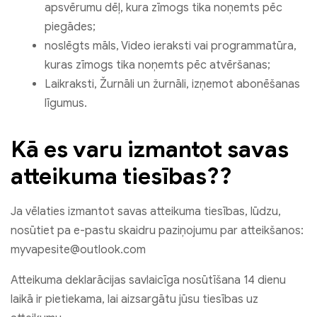
apsvērumu dēļ, kura zīmogs tika noņemts pēc
piegādes;
noslēgts māls, Video ieraksti vai programmatūra,
kuras zīmogs tika noņemts pēc atvēršanas;
Laikraksti, Žurnāli un žurnāli, izņemot abonēšanas
līgumus.
Kā es varu izmantot savas
atteikuma tiesības??
Ja vēlaties izmantot savas atteikuma tiesības, lūdzu,
nosūtiet pa e-pastu skaidru paziņojumu par atteikšanos:
myvapesite@outlook.com
Atteikuma deklarācijas savlaicīga nosūtīšana 14 dienu
laikā ir pietiekama, lai aizsargātu jūsu tiesības uz