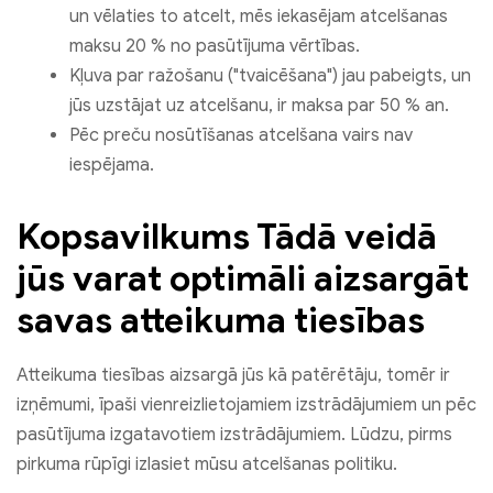
un vēlaties to atcelt, mēs iekasējam atcelšanas
maksu 20 % no pasūtījuma vērtības.
Kļuva par ražošanu ("tvaicēšana") jau pabeigts, un
jūs uzstājat uz atcelšanu, ir maksa par 50 % an.
Pēc preču nosūtīšanas atcelšana vairs nav
iespējama.
Kopsavilkums Tādā veidā
jūs varat optimāli aizsargāt
savas atteikuma tiesības
Atteikuma tiesības aizsargā jūs kā patērētāju, tomēr ir
izņēmumi, īpaši vienreizlietojamiem izstrādājumiem un pēc
pasūtījuma izgatavotiem izstrādājumiem. Lūdzu, pirms
pirkuma rūpīgi izlasiet mūsu atcelšanas politiku.