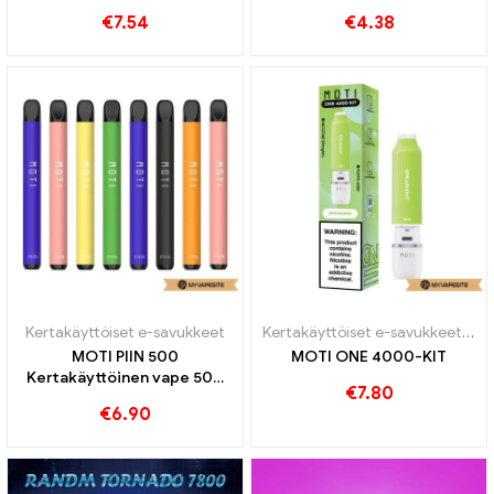
Puffs
Junat
€
7.54
€
4.38
Kertakäyttöiset e-savukkeet
Kertakäyttöiset e-savukkeet
,
Ker
MOTI PIIN 500
MOTI ONE 4000-KIT
Kertakäyttöinen vape 500
€
7.80
Junat
€
6.90