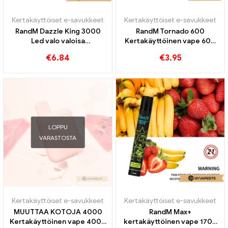
Kertakäyttöiset e-savukkeet
Kertakäyttöiset e-savukkeet
RandM Dazzle King 3000
RandM Tornado 600
Led valo valoisa
Kertakäyttöinen vape 600
kertakäyttöinen vape 3000
Puffs
€
6.84
€
3.95
Puffs
LOPPU
VARASTOSTA
Kertakäyttöiset e-savukkeet
Kertakäyttöiset e-savukkeet
MUUTTAA KOTOJA 4000
RandM Max+
Kertakäyttöinen vape 4000
kertakäyttöinen vape 1700