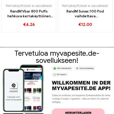
Kertakäyttöiset e-savukkeet
Kertakäyttöiset e-savukkeet
RandM Vbar 800 Puffs
RandM Sunax 700 Pod
hehkuva kertakäyttöinen
vaihdettava
vape
kertakäyttöinen vape-sarja
€
4.26
€
12.00
Tervetuloa myvapesite.de-
sovellukseen!