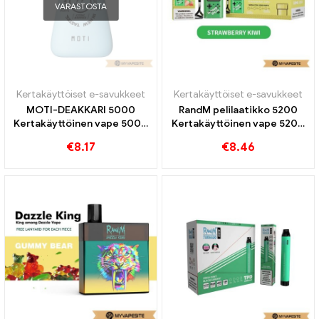
VARASTOSTA
Kertakäyttöiset e-savukkeet
Kertakäyttöiset e-savukkeet
MOTI-DEAKKARI 5000
RandM pelilaatikko 5200
Kertakäyttöinen vape 5000
Kertakäyttöinen vape 5200
Puffs
Puffs
€
8.17
€
8.46