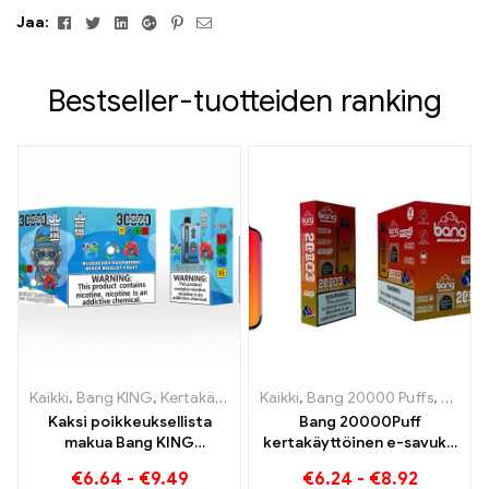
Facebook
Viserrys
Linkedin
Google+
Pinterest
Sähköposti
Jaa:
Bestseller-tuotteiden ranking
Kaikki
,
Bang KING
,
Kertakäyttöiset sähkösavukkeet Liettua
Kaikki
,
Bang 20000 Puffs
,
,
Bang 
Kertak
Kaksi poikkeuksellista
Bang 20000Puff
makua Bang KING
kertakäyttöinen e-savuke
Colorissa 30000 Puffs E-
mustikka vesimeloni maku
€
6.64
-
€
9.49
€
6.24
-
€
8.92
Zigarette mustikka
ja kaksoisverkko