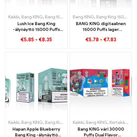
Kaikki
,
Bang KING
,
Bang King Smart Screen 15000 Pullistaa
Bang KING
,
Bang King 15000 Puffs
,
Kertak
Lush Ice Bang King
BANG KING digitaalinen
-älynäyttö 15000 Puffs
15000 Puffs lager
Täysin tasapainoinen
Bremenissä 15000
€
5.85
-
€
8.35
€
5.78
-
€
7.83
sekoitus vesimelonia ja
Junaton nautinto
minttua
Kaikki
,
Bang KING
,
Bang King Smart Screen 15000 Pullistaa
Kaikki
,
Bang KING
,
Kertakäyttöiset sähkösavukkeet Liettua
,
Kertak
Hapan Apple Blueberry
Bang KING väri 30000
Bang King -älynäyttö
Puffs Dual Flavor