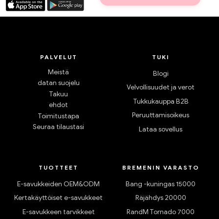
PALVELUT
TUKI
Meistä
Blogi
datan suojelu
Velvollisuudet ja verot
Takuu
Tukkukauppa B2B
ehdot
Peruuttamisoikeus
Toimitustapa
Seuraa tilaustasi
Lataa sovellus
TUOTTEET
BREMENIN VARASTO
E-savukkeiden OEM&ODM
Bang -kuningas 15000
Kertakäyttöiset e-savukkeet
Räjähdys 20000
E-savukkeen tarvikkeet
RandM Tornado 7000