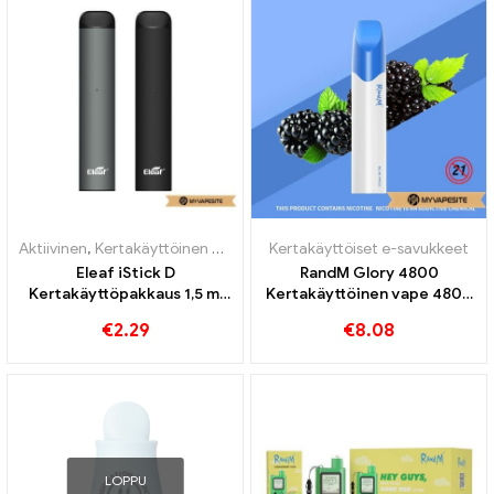
Aktiivinen
,
Kertakäyttöinen nikotiinia sisältävä sähkötupakka
Kertakäyttöiset e-savukkeet
,
Kertak
Eleaf iStick D
RandM Glory 4800
Kertakäyttöpakkaus 1,5 ml
Kertakäyttöinen vape 4800
Kertakäyttöiset E-
Puffs
€
2.29
€
8.08
savukkeet Tukkumyynti丨
Räätälöity
LOPPU