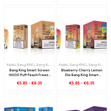
Vadelma sekoitettu ja
homeinen hedelmä
Kaikki
,
Bang KING
,
Bang King Smart Screen 15000 Pullistaa
Kaikki
,
Bang KING
,
Bang King Smart Screen 15000 Pullistaa
,
Kertak
Bang King Smart Screen
Blueberry Cherry Lemon
15000 Puff Peach Freeze
Die Bang King Smart
kertakäyttöiset
Screen 15000 Puffs
€
5.85
-
€
8.35
€
5.85
-
€
8.35
sähkösavukkeet
Yleiskatsaus
innovatiiviseen
kertakäyttöiseen e-
savukkeeseen