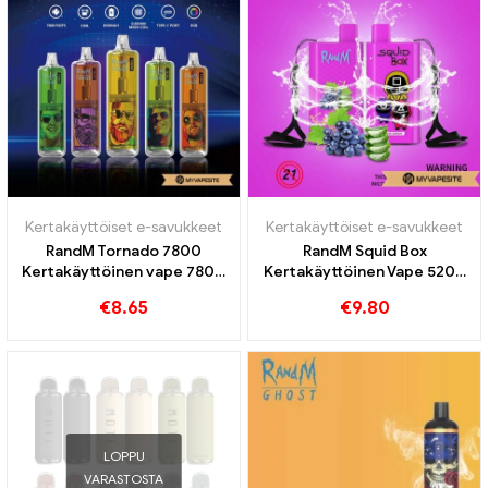
Kertakäyttöiset e-savukkeet
Kertakäyttöiset e-savukkeet
RandM Tornado 7800
RandM Squid Box
Kertakäyttöinen vape 7800
Kertakäyttöinen Vape 5200
Puffs
Puffs
€
8.65
€
9.80
LOPPU
VARASTOSTA