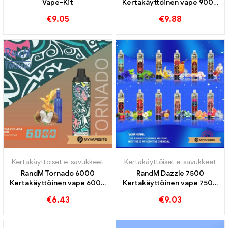
Vape-Kit
Kertakäyttöinen vape 9000
Puffs
€
9.05
€
9.88
Kertakäyttöiset e-savukkeet
Kertakäyttöiset e-savukkeet
RandM Tornado 6000
RandM Dazzle 7500
Kertakäyttöinen vape 6000
Kertakäyttöinen vape 7500
Puffs
Puffs
€
6.43
€
9.03