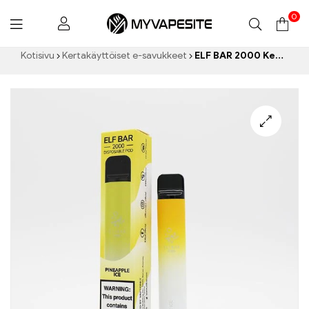
0
Myvapesite.de
Kotisivu
Kertakäyttöiset e-savukkeet
ELF BAR 2000 Kertakäyttöinen vape 1200mAh 1800 puhaltaa