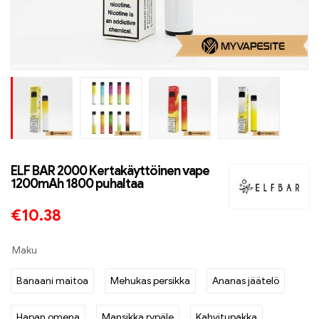
ELF BAR 2000 Kertakäyttöinen vape
1200mAh 1800 puhaltaa
€
10.38
Maku
Banaani maitoa
Mehukas persikka
Ananas jäätelö
Hapan omena
Mansikka rypäle
Kahvitupakka