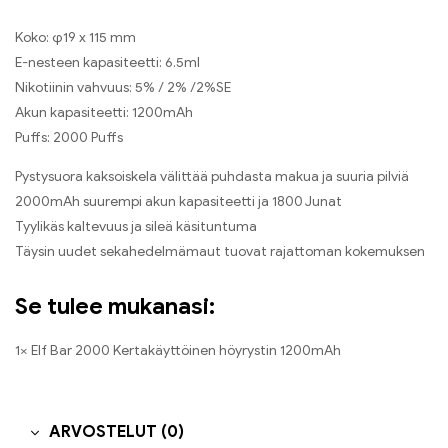
Koko: φ19 x 115 mm
E-nesteen kapasiteetti: 6.5ml
Nikotiinin vahvuus: 5% / 2% /2%SE
Akun kapasiteetti: 1200mAh
Puffs: 2000 Puffs
Pystysuora kaksoiskela välittää puhdasta makua ja suuria pilviä
2000mAh suurempi akun kapasiteetti ja 1800 Junat
Tyylikäs kaltevuus ja sileä käsituntuma
Täysin uudet sekahedelmämaut tuovat rajattoman kokemuksen
Se tulee mukanasi:
1× Elf Bar 2000 Kertakäyttöinen höyrystin 1200mAh
ARVOSTELUT (0)