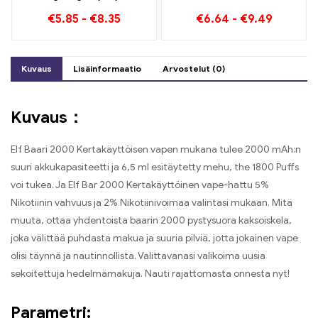
15000 Puff Verraton
Kertakäyttölaite
€
5.85
-
€
8.35
€
6.64
-
€
9.49
höyrytyskokemus täynnä
Täydellinen yhdistelmä
tuoreita makuja
mustikan vadelmaa ja
persikkamango-
vesimelonia
Kuvaus
Lisäinformaatio
Arvostelut (0)
Kuvaus：
Elf Baari 2000 Kertakäyttöisen vapen mukana tulee 2000 mAh:n
suuri akkukapasiteetti ja 6,5 ​​ml esitäytetty mehu, the 1800 Puffs
voi tukea. Ja Elf Bar 2000 Kertakäyttöinen vape-hattu 5%
Nikotiinin vahvuus ja 2% Nikotiinivoimaa valintasi mukaan. Mitä
muuta, ottaa yhdentoista baarin 2000 pystysuora kaksoiskela,
joka välittää puhdasta makua ja suuria pilviä, jotta jokainen vape
olisi täynnä ja nautinnollista. Valittavanasi valikoima uusia
sekoitettuja hedelmämakuja. Nauti rajattomasta onnesta nyt!
Parametri: