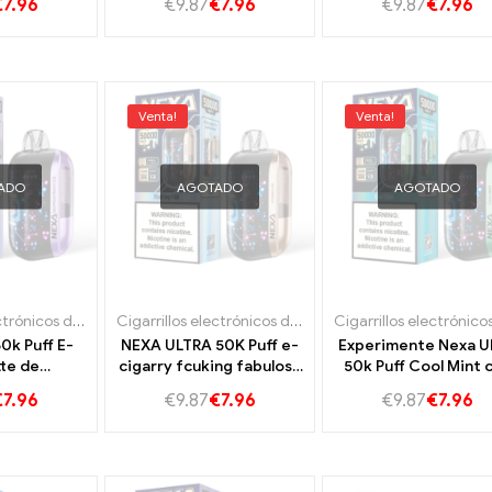
€
7.96
€
9.87
€
7.96
€
9.87
€
7.96
ra 50k Vape
Fruity Steam Experience
Conexión de vapo
duradero Experienci
vapor
Venta!
Venta!
ADO
AGOTADO
AGOTADO
Cigarrillos electrónicos desechables Portugal
,
Cigarrillos electrónicos desechables S
Cigarrillos electrónicos desechables Portugal
,
Cigarri
0k Puff E-
NEXA ULTRA 50K Puff e-
Experimente Nexa Ul
tte de
cigarry fcuking fabuloso
50k Puff Cool Mint 
e Georgia
sabor para vapeo de
una refrescante
€
7.96
€
9.87
€
7.96
€
9.87
€
7.96
e Sabor
larga duración
fragancia de men