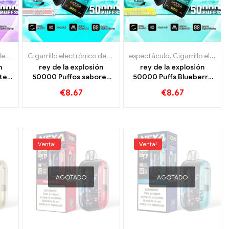
illos electrónicos desechables
Cigarrillos electrónicos desechables Luxemburgo
Cigarrillo electrónico desechable con nicotina.
,
Cigarrillos electrónicos desechables
,
Cigarrillos electrónicos desechables 
Cigarrillo electrónico desechable con nicotina.
espectáculo
,
Cigarrillos electrón
,
Cigarrillo electrónico desechable con nicotina.
,
Cigarrillos el
,
Cigarri
n
rey de la explosión
rey de la explosión
te
50000 Puffos sabores
50000 Puffs Blueberry
ry
de hielo de arándano y
Ice und Peach Mango
€
8.67
€
8.67
durazno 50000 Trenes
Sandía
rry
Venta!
Venta!
AGOTADO
AGOTADO