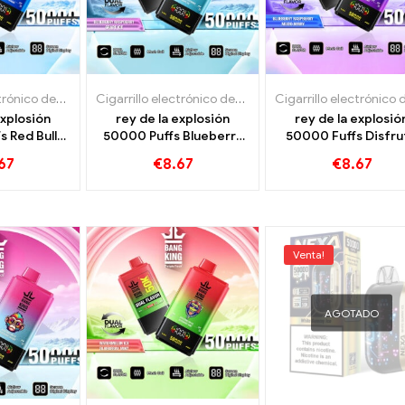
Cigarrillo electrónico desechable con nicotina.
,
Cigarrillos electrónicos desechables
Cigarrillo electrónico desechable con nicotina.
,
Cigarr
,
explosión
rey de la explosión
rey de la explosió
 Red Bull
50000 Puffs Blueberry
50000 Fuffs Disfru
Banana para
Raspberry Grape Ice
intensivo con Ber
67
€
8.67
€
8.67
intensivo
para un placer intensivo
Berry Berry de
Raspberry de Bluebe
Venta!
AGOTADO