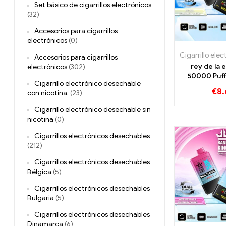
Set básico de cigarrillos electrónicos
(32)
Accesorios para cigarrillos
electrónicos
(0)
Accesorios para cigarrillos
rey de la 
electrónicos
(302)
50000 Puffs
Cigarrillo electrónico desechable
Strawberry 
€
8.
con nicotina.
(23)
un placer 
Cigarrillo electrónico desechable sin
nicotina
(0)
Cigarrillos electrónicos desechables
(212)
Cigarrillos electrónicos desechables
Bélgica
(5)
Cigarrillos electrónicos desechables
Bulgaria
(5)
Cigarrillos electrónicos desechables
Dinamarca
(6)