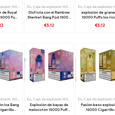
ión 15000 Soplo
En
,
,
Caja de explosión 15000 Soplo
Cigarrillos electrónicos desechables Suecia
En
,
,
Caja de explosión 15000 S
Cigarrillos electr
,
Cigar
r de Royal
Disfruta con el Rainbow
explosión de grana
15000 Puffs
Sherbet Bang Pod 15000
15000 Puffs los rico
téntico
Bocanadas llenas de una
Aroma afrutado d
12
€
5.12
€
5.12
 fruta real
variedad de aromas
granada para qu
frutales.
disfruten los
vapeadores.
ión 15000 Soplo
En
,
,
Caja de explosión 15000 Soplo
Cigarrillos electrónicos desechables Suecia
En
,
,
Caja de explosión 15000 S
Cigarrillos electr
,
Cigar
ón Ice Bang
Explosión de bayas de
Pasión beso explos
igarrillo
melocotón 15000 Puffs
15000 Cigarrillo
 desechable
La mezcla perfecta de
electrónico desecha