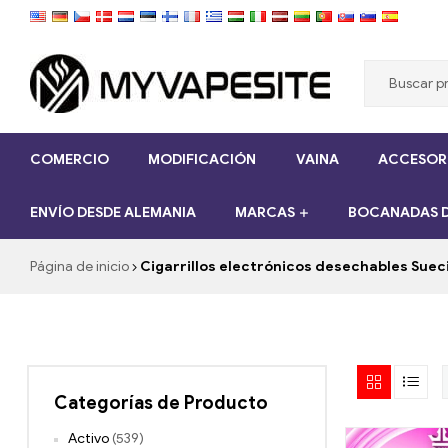
Myvapesite.de
COMERCIO
MODIFICACIÓN
VAINA
ACCESORI
Pedir
cigarrillos
ENVÍO DESDE ALEMANIA
MARCAS
BOCANADAS D
electrónicos
baratos
en
Página de inicio
Cigarrillos electrónicos desechables Suec
línea
en
myVapesite.de
Categorías de Producto
Activo
(539)