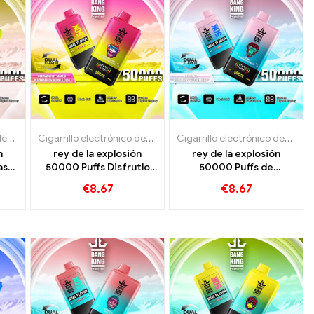
illos electrónicos desechables
Cigarrillos electrónicos desechables Luxemburgo
Cigarrillo electrónico desechable con nicotina.
,
Cigarrillos electrónicos desechables
,
Cigarrillos electrónicos desechables 
Cigarrillo electrónico desechable con nicotina.
,
Cigarrillos electrón
,
Cigarrillos el
,
Cigarri
Cigarrillo electrónico desechable con nicotina.
n
rey de la explosión
rey de la explosión
as
50000 Puffs Disfrutlo
50000 Puffs de
afrutado con mango de
refrescante sabor a
€
8.67
€
8.67
o
fresa y chicle de sandía
sandía de Red Bull y
 una
Blueberry
a de