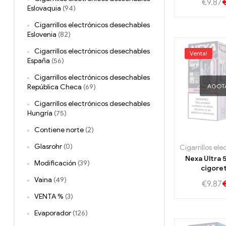
€
9.87
de Nexa Ult
Eslovaquia
(94)
Cigarrillos electrónicos desechables
Eslovenia
(82)
Cigarrillos electrónicos desechables
Venta!
España
(56)
Cigarrillos electrónicos desechables
AGOT
República Checa
(69)
Cigarrillos electrónicos desechables
Hungría
(75)
Contiene norte
(2)
Glasrohr
(0)
Nexa Ultra 5
Modificación
(39)
cigore
refrescant
Vaina
(49)
€
9.87
Peach Ic
VENTA %
(3)
Evaporador
(126)