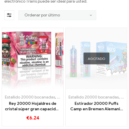
electrónico Trains puede ser ideal para usted.
AGOTADO
Estallido 20000 bocanadas
,
Cigarrillos electrónicos desechables
Estallido 20000 bocanadas
,
Ciga
,
Ci
Rey 20000 Hojaldres de
Estirador 20000 Puffs
cristal súper gran capacidad
Camp en Bremen Alemania
und triple malla bobina
20000 Disfrute sin tren
€
6.24