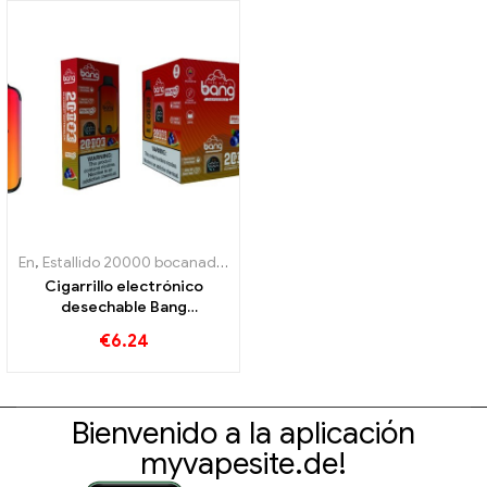
En
,
Estallido 20000 bocanadas
,
explosión rey
,
Cigarrillos electrónic
Cigarrillo electrónico
desechable Bang
20000Puff con sabor a
€
6.24
sandía y arándano y malla
dual
Bienvenido a la aplicación
myvapesite.de!