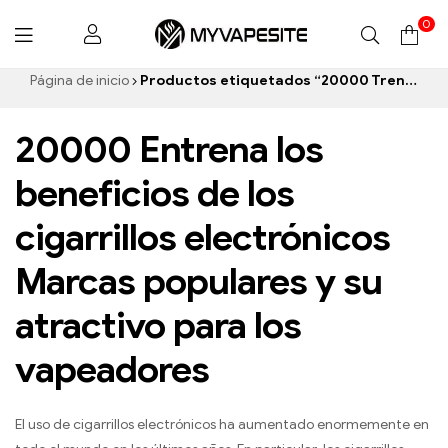
0
Myvapesite.de
Página de inicio
Productos etiquetados “20000 Trenes cigarrillo electrónico”
20000 Entrena los
beneficios de los
cigarrillos electrónicos
Marcas populares y su
atractivo para los
vapeadores
El uso de cigarrillos electrónicos ha aumentado enormemente en