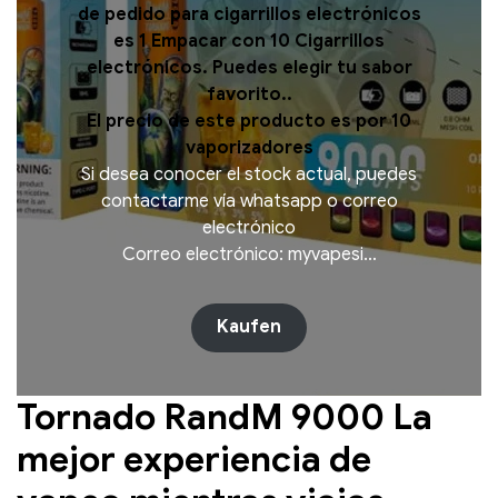
de pedido para cigarrillos electrónicos
es 1 Empacar con 10 Cigarrillos
electrónicos. Puedes elegir tu sabor
favorito..
El precio de este producto es por 10
vaporizadores
Si desea conocer el stock actual, puedes
contactarme vía whatsapp o correo
electrónico
Correo electrónico: myvapesi…
Kaufen
Tornado RandM 9000 La
mejor experiencia de