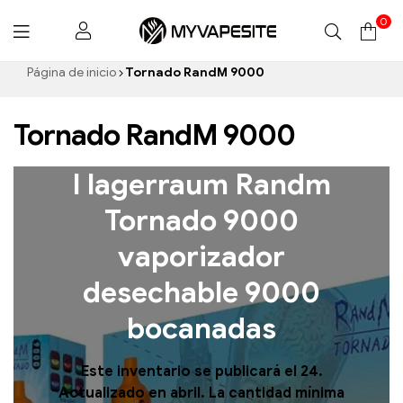
0
Myvapesite.de
Página de inicio
Tornado RandM 9000
Tornado RandM 9000
I lagerraum Randm
Tornado 9000
vaporizador
desechable 9000
bocanadas
Este inventario se publicará el 24.
Actualizado en abril. La cantidad mínima