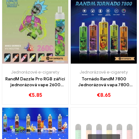
Jednorázové e-cigarety
Jednorázové e-cigarety
RandM Dazzle Pro RGB zářící
Tornádo RandM 7800
jednorázová vape 2600
Jednorázová vapa 7800
Obláčky
Obláčky
€
5.85
€
8.65