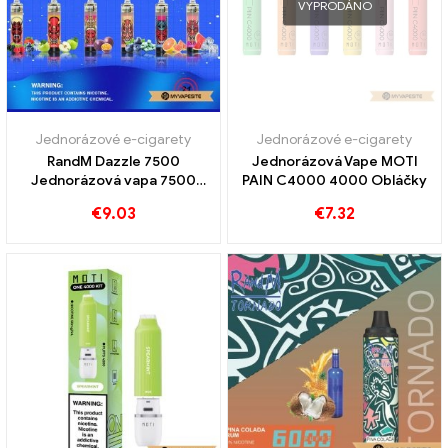
VYPRODÁNO
Jednorázové e-cigarety
Jednorázové e-cigarety
RandM Dazzle 7500
Jednorázová Vape MOTI
Jednorázová vapa 7500
PAIN C4000 4000 Obláčky
Obláčky
€
9.03
€
7.32