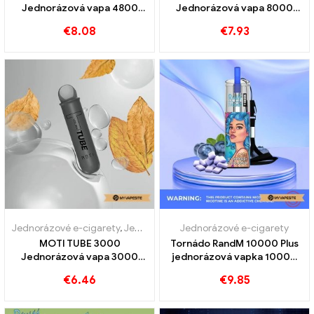
Jednorázová vapa 4800
Jednorázová vapa 8000
Obláčky
Obláčky
€
8.08
€
7.93
Jednorázové e-cigarety
,
Jednorázové e-cigarety Rakousko
Jednorázové e-cigarety
,
Jednor
MOTI TUBE 3000
Tornádo RandM 10000 Plus
Jednorázová vapa 3000
jednorázová vapka 10000
Obláčky
Vlaky
€
6.46
€
9.85