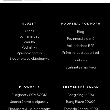
SLUŽBY
PODPĚRA, PODPORA
O nás
Blog
ochrana dat
Povinnosti a daně
Záruka
Velkoobchod B2B
Podmínky
Právo na odstoupení od
Způsob dopravy
Sledujte svou objednávku
smlouvy
Stáhněte si aplikaci
PRODUKTY
BREMENSKÝ SKLAD
E-cigarety OEM&ODM
Bang King 15000
Jednorázové e-cigarety
Bang Blaze 20000
Příslušenství k e-cigaretám
Tornádo RandM 7000