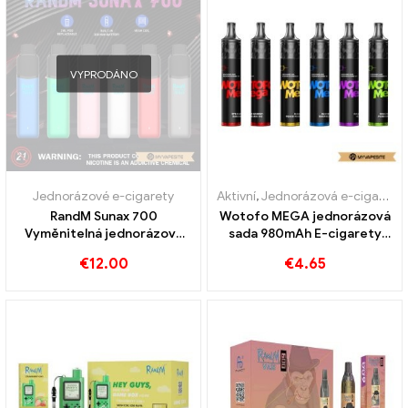
VYPRODÁNO
Jednorázové e-cigarety
Aktivní
,
Jednorázová e-cigareta s nikotinem
RandM Sunax 700
Wotofo MEGA jednorázová
Vyměnitelná jednorázová
sada 980mAh E-cigarety
vape sada
velkoobchodní na zakázku
€
12.00
€
4.65