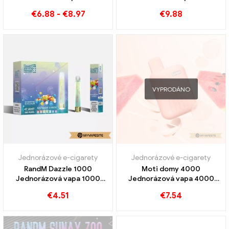
Obláčky
Obláčky
€
6.88
-
€
8.97
€
9.88
VYPRODÁNO
Jednorázové e-cigarety
Jednorázové e-cigarety
RandM Dazzle 1000
Moti domy 4000
Jednorázová vapa 1000
Jednorázová vapa 4000
Obláčky
Obláčky
€
4.51
€
7.54