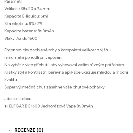
Parametr
Velikost: 38x 20 x 74 mm
Kapacita E-liquidu: 5ml
Síla nikotinu: 5%/2%
Kapacita baterie: 850mAh
Vlaky: Až do 1600
Ergonomicky zaoblené rohy a kompaktní velikost zajišťují
maximální pohodlí při vapování
Na výběr z více příchutí, aby vyhovoval vašim různým potřebám
Krátký styl a kontrastní barevná aplikace ukazuje mladou a módní
kvalitu
Super výjimečná chuť zasáhne vaše chuťové pohárky
Jde to s tebou
1× ELF BAR BC1600 Jednorázová Vape 850mAh
RECENZE (0)