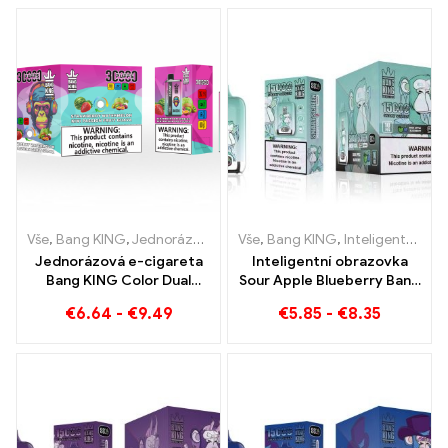
tropického jahodového
manga
Vše
,
Bang KING
,
Jednorázové e-cigarety Litva
Vše
,
Bang KING
,
Jednorázové e-ci
,
Inteligentní obrazovka Bang King 15000 Puff
Jednorázová e-cigareta
Inteligentní obrazovka
Bang KING Color Dual
Sour Apple Blueberry Bang
Flavour 30000 Vlaky plné
King 15000 Puff
€
6.64
-
€
9.49
€
5.85
-
€
8.35
chuti s jahodovým
Nesrovnatelný zážitek z
melounem a kiwi
vapování plný svěžích
mučenkovou guavou
chutí