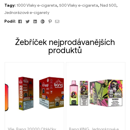
Tagy:
1000 Vlaky e-cigareta
,
500 Vlaky e-cigareta
,
Nad 500
,
Jednorázové e-cigarety
Facebook
Cvrlikání
Linkedin
Google+
Pinterest
E-
Podíl:
mailem
Žebříček nejprodávanějších
produktů
Vše
,
Bang 20000 Obláčky
,
Bang KING
Bang KING
,
Jednorázové e-cigarety
,
Jednorázové e-cigarety
,
J