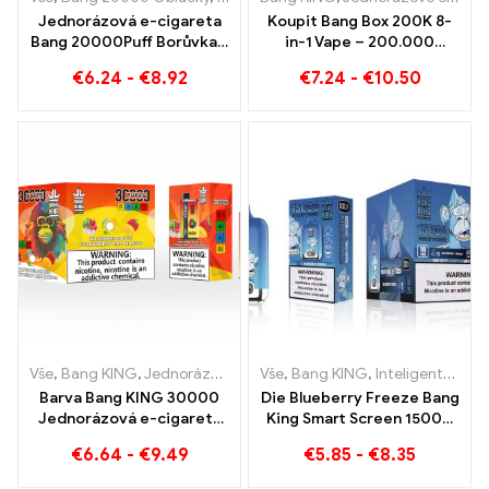
Jednorázová e-cigareta
Koupit Bang Box 200K 8-
Bang 20000Puff Borůvka s
in-1 Vape – 200.000
příchutí vodního melounu a
Obláčky a 10 Příchutě
€
6.24
-
€
8.92
€
7.24
-
€
10.50
duální síťkou
Vše
,
Bang KING
,
Jednorázové e-cigarety Litva
Vše
,
Bang KING
,
Jednorázové e-ci
,
Inteligentní obrazovka Bang King 15000 Puff
Barva Bang KING 30000
Die Blueberry Freeze Bang
Jednorázová e-cigareta
King Smart Screen 15000
bafne. Dokonalá
Puff nabízí vynikající
€
6.64
-
€
9.49
€
5.85
-
€
8.35
kombinace chladivé
melounové zmrzliny a