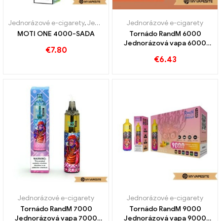
Jednorázové e-cigarety
,
Jednorázové e-cigarety Rakousko
Jednorázové e-cigarety
,
Jednor
MOTI ONE 4000-SADA
Tornádo RandM 6000
Jednorázová vapa 6000
€
7.80
Obláčky
€
6.43
Jednorázové e-cigarety
Jednorázové e-cigarety
Tornádo RandM 7000
Tornádo RandM 9000
Jednorázová vapa 7000
Jednorázová vapa 9000