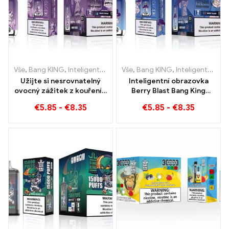
Vše
,
Bang KING
,
Inteligentní obrazovka Bang King 15000 Puff
Vše
,
Bang KING
,
Inteligentní obrazovka Bang King 15000 Puff
,
Jedn
Užijte si nesrovnatelný
Inteligentní obrazovka
ovocný zážitek z kouření s
Berry Blast Bang King
Grape Jelly Bang King
15000 Vyfoukne
€
5.85
-
€
8.35
€
5.85
-
€
8.35
Smart Screen 15000 Puff
jednorázovou e-cigaretu
nové generace