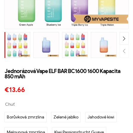
Jednorázová Vape ELF BAR BC1600 1600 Kapacita
850 mAh
€
13.66
Chuť
Borůvková zmrzlina
Zelené jablko
Jahodové kiwi
Melounová zmrzlina
Kiwi Passionsfrucht Guave