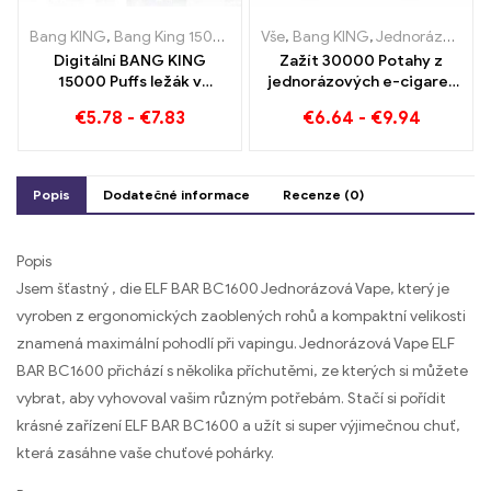
Bang KING
,
Bang King 15000 Obláčky
Vše
,
,
Bang KING
Jednorázová e-cigareta s 
,
Jednorázové e-cigarety Litva
Digitální BANG KING
Zažít 30000 Potahy z
15000 Puffs ležák v
jednorázových e-cigaret
Brémách 15000
čistý požitek Blueberry
€
5.78
-
€
7.83
€
6.64
-
€
9.94
Bezoškolské potěšení
Ice meets Strawberry
Banana v barvě Bang KING
Popis
Dodatečné informace
Recenze (0)
Popis
Jsem šťastný , die ELF BAR BC1600 Jednorázová Vape, který je
vyroben z ergonomických zaoblených rohů a kompaktní velikosti
znamená maximální pohodlí při vapingu. Jednorázová Vape ELF
BAR BC1600 přichází s několika příchutěmi, ze kterých si můžete
vybrat, aby vyhovoval vašim různým potřebám. Stačí si pořídit
krásné zařízení ELF BAR BC1600 a užít si super výjimečnou chuť,
která zasáhne vaše chuťové pohárky.