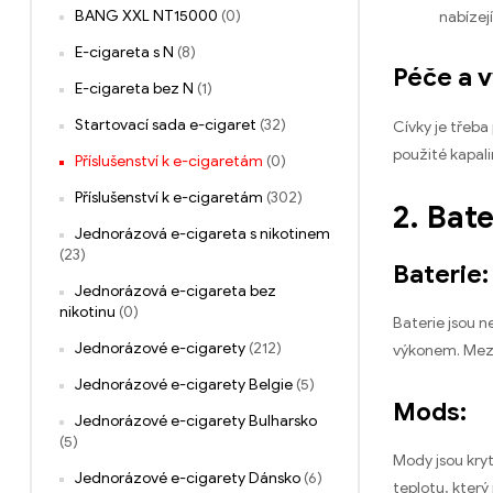
BANG XXL NT15000
(0)
nabízejí
E-cigareta s N
(8)
Péče a 
E-cigareta bez N
(1)
Startovací sada e-cigaret
(32)
Cívky je třeba
použité kapali
Příslušenství k e-cigaretám
(0)
Příslušenství k e-cigaretám
(302)
2. Bat
Jednorázová e-cigareta s nikotinem
(23)
Baterie:
Jednorázová e-cigareta bez
nikotinu
(0)
Baterie jsou n
Jednorázové e-cigarety
(212)
výkonem. Mezi 
Jednorázové e-cigarety Belgie
(5)
Mods:
Jednorázové e-cigarety Bulharsko
(5)
Mody jsou kryt
Jednorázové e-cigarety Dánsko
(6)
teplotu, který