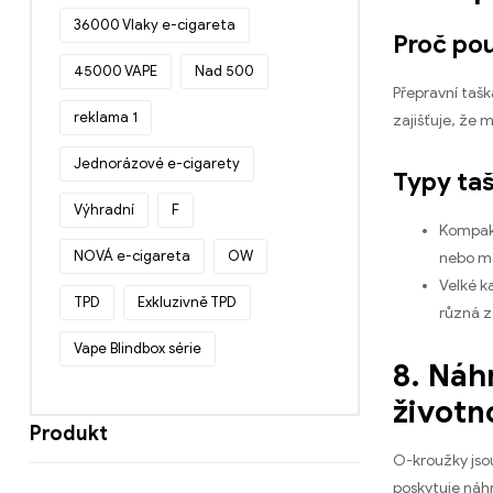
36000 Vlaky e-cigareta
Proč pou
45000 VAPE
Nad 500
Přepravní taš
reklama 1
zajišťuje, že 
Jednorázové e-cigarety
Typy taš
Výhradní
F
Kompakt
NOVÁ e-cigareta
OW
nebo ma
Velké ka
TPD
Exkluzivně TPD
různá z
Vape Blindbox série
8. Náh
životn
Produkt
O-kroužky jso
poskytuje náh