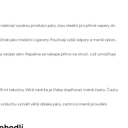
abízejí vysokou produkci páry. Jsou ideální pro přímé vapery do
žitek jako tradiční cigarety. Používají vyšší odpory a menší výkon,
vky navíjet sám. Kapalina se nakape přímo na vinutí, což umožňuje
až 8 ml tekutiny. Větší nádrže je třeba doplňovat méně často, Často
 vzduchu vytváří větší oblaka páry, zatímco menší proudění
pohodlí