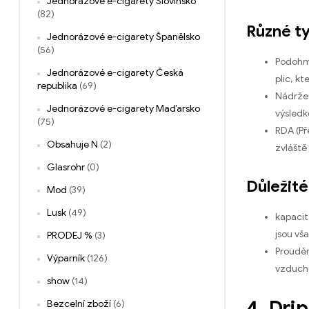
Jednorázové e-cigarety Slovinsko
(82)
Různé ty
Jednorázové e-cigarety Španělsko
(56)
Podohmo
Jednorázové e-cigarety Česká
plic, kt
republika
(69)
Nádrže 
Jednorázové e-cigarety Maďarsko
výsledk
(75)
RDA (Př
Obsahuje N
(2)
zvláště 
Glasrohr
(0)
Důležité
Mod
(39)
Lusk
(49)
kapacit
jsou vša
PRODEJ %
(3)
Prouděn
Výparník
(126)
vzduchu
show
(14)
4. Dri
Bezcelní zboží
(6)