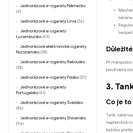
Jednorázové e-cigarety Německo
Mechani
(4)
baterie
Jednorázové e-cigarety Litva
(36)
Regulov
Jednorázové e-cigarety
bezpečn
Lucembursko
(53)
Jednorázové elektronické cigarety
Důležit
Nizozemsko
(38)
Jednorázové e-cigarety Rakousko
Při manipulac
(38)
používejte vys
Jednorázové e-cigarety Polsko
(37)
3. Tan
Jednorázové e-cigarety
Portugalsko
(61)
Co je to
Jednorázové e-cigarety Švédsko
(85)
Tank, také naz
Jednorázové e-cigarety Slovensko
nepřetržitě tr
(94)
každou prefere