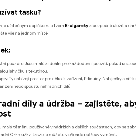
žívat tašku?
ka je užitečným doplňkem, o tvém
E-cigarety
a bezpečně uložit a chrán
máte vše na jednom místě.
ek:
ní pouzdro: Jsou malé a ideální pro každodenní použití, pokud si s seb
lou lahvičku s tekutinou.
psy: Ty nabízejí prostor pro několik zařízení, E-liquidy, Nabíječky a příslu
ařízení nebo spoustu náhradních dílů.
radní díly a údržba – zajistěte, 
ost
u malá těsnění, používané v nádržích a dalších součástech, aby se z
radní O-kroužky, takže je můžete v případě potřeby vyměnit.