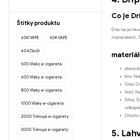
Co je Dr
Štítky produktu
Drip tip je ná
materiálech, Tv
40K VAPE
50K VAPE
404Zboží
materiál
500 Vlaky e-cigareta
plastic
Kov: Na
600 Vlaky e-cigareta
Glas: D
800 Vlaky e-cigareta
Holz: N
Šířka: 
1000 Vlaky e-cigareta
odkapáv
Dlouho:
2000 Trénuje e-cigarety
3000 Trénuje e-cigarety
5. Lah