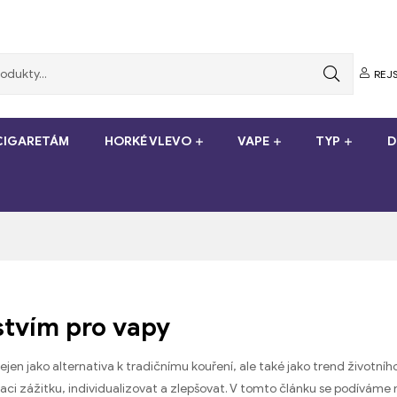
REJS
-CIGARETÁM
HORKÉ VLEVO
VAPE
TYP
D
stvím pro vapy
jen jako alternativa k tradičnímu kouření, ale také jako trend životního 
zaci zážitku, individualizovat a zlepšovat. V tomto článku se podíváme n