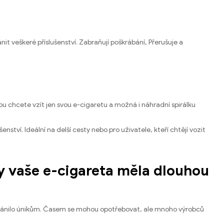
it veškeré příslušenství. Zabraňují poškrábání, Přerušuje a
ou chcete vzít jen svou e-cigaretu a možná i náhradní spirálku
šenství. Ideální na delší cesty nebo pro uživatele, kteří chtějí vozit
aby vaše e-cigareta měla dlouhou
abránilo únikům. Časem se mohou opotřebovat, ale mnoho výrobců