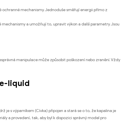
é ochranné mechanismy. Jednoduše směřují energii přímo z
 mechanismy a umožňují to, upravit výkon a další parametry. Jsou
 nesprávná manipulace může způsobit poškození nebo zranění. Vždy
e-liquid
ž je s výparníkem (Cívka) připojen a stará se o to, že kapalina je
ály a provedení, tak, aby byl k dispozici správný model pro