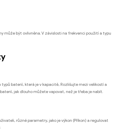
 může být ovlivněna. V závislosti na frekvenci použití a typu
ty
ypů baterií, která je v kapacitě, Rozlišujte mezi velikostí a
aterií, jak dlouho můžete vapovat, než je třeba je nabít.
živateli, různé parametry, jako je výkon (Příkon) a regulovat
: