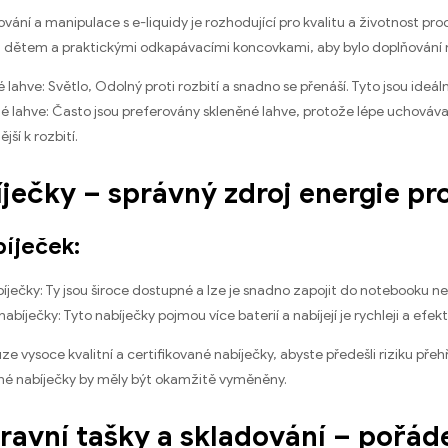
vání a manipulace s e-liquidy je rozhodující pro kvalitu a životnost p
i dětem a praktickými odkapávacími koncovkami, aby bylo doplňování 
é lahve: Světlo, Odolný proti rozbití a snadno se přenáší. Tyto jsou ideá
é lahve: Často jsou preferovány skleněné lahve, protože lépe uchovávají
jší k rozbití.
íječky – správný zdroj energie pr
bíječek:
íječky: Ty jsou široce dostupné a lze je snadno zapojit do notebooku n
nabíječky: Tyto nabíječky pojmou více baterií a nabíjejí je rychleji a ef
ze vysoce kvalitní a certifikované nabíječky, abyste předešli riziku pře
né nabíječky by měly být okamžitě vyměněny.
pravní tašky a skladování – pořád