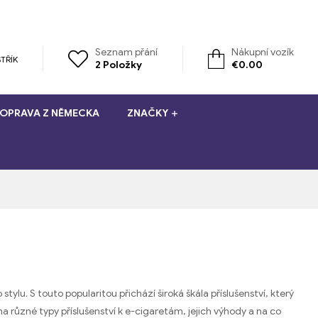
Seznam přání
Nákupní vozík
TŘÍK
2
Položky
€
0.00
OPRAVA Z NĚMECKA
ZNAČKY
stylu. S touto popularitou přichází široká škála příslušenství, který
a různé typy příslušenství k e-cigaretám, jejich výhody a na co