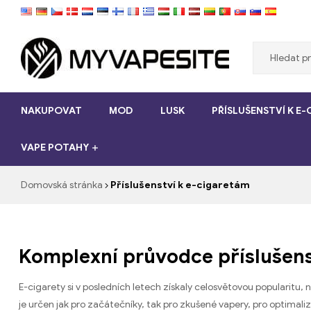
Myvapesite.de
NAKUPOVAT
MOD
LUSK
PŘÍSLUŠENSTVÍ K E
Objednat
e-
VAPE POTAHY
cigarety
levné
online
Domovská stránka
Příslušenství k e-cigaretám
na
myvapesite.de
Komplexní průvodce příslušen
E-cigarety si v posledních letech získaly celosvětovou popularitu, ne
je určen jak pro začátečníky, tak pro zkušené vapery, pro optimali