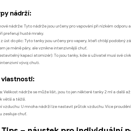
py nádrží:
vé nádrže: Tyto nádrže jsou určeny pro vapování při nízkém odporu a n
eří preferují husté mraky.
z úst do plic: Tyto tanky jsou určeny pro vapery, kteří chtějí podobný zá
em je méně páry, ale vznikne intenzivnější chuť.
estavitelný kapací atomizér): To jsou tanky, kde si uživatel musí své cí
intenzivní vývoj chuti.
 vlastnosti:
a: Velikost nádrže se může lišit, jsou to jen některé tanky 2 ml a další 
k větší a těžší.
í vzduchu: U mnoha nádrží lze nastavit průtok vzduchu. Více proudění
 zesiluje chuť.
p Tips – náustek pro individuální 