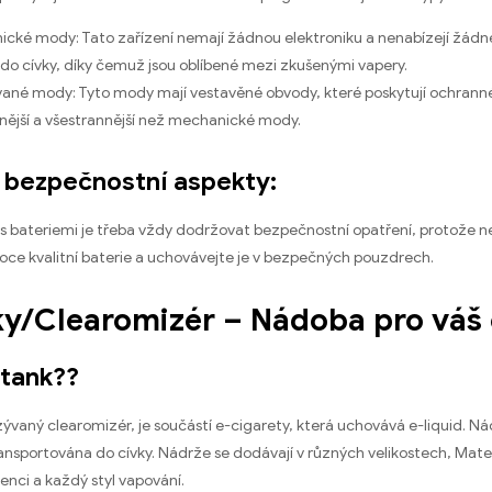
cké mody: Tato zařízení nemají žádnou elektroniku a nenabízejí žádn
 do cívky, díky čemuž jsou oblíbené mezi zkušenými vapery.
ané mody: Tyto mody mají vestavěné obvody, které poskytují ochranné
ější a všestrannější než mechanické mody.
é bezpečnostní aspekty:
i s bateriemi je třeba vždy dodržovat bezpečnostní opatření, protože
oce kvalitní baterie a uchovávejte je v bezpečných pouzdrech.
ky/Clearomizér – Nádoba pro váš 
 tank??
ývaný clearomizér, je součástí e-cigarety, která uchovává e-liquid. Nádr
ansportována do cívky. Nádrže se dodávají v různých velikostech, Materi
nci a každý styl vapování.