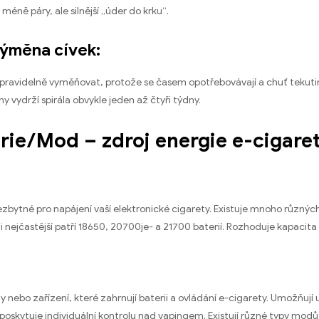
 méně páry, ale silnější „úder do krku“.
výměna cívek:
 pravidelně vyměňovat, protože se časem opotřebovávají a chuť tekutiny
ny vydrží spirála obvykle jeden až čtyři týdny.
erie/Mod – zdroj energie e-cigare
ezbytné pro napájení vaší elektronické cigarety. Existuje mnoho různých t
nejčastější patří 18650, 20700je- a 21700 baterií. Rozhoduje kapacita b
y nebo zařízení, které zahrnují baterii a ovládání e-cigarety. Umožňují u
 poskytuje individuální kontrolu nad vapingem. Existují různé typy modů