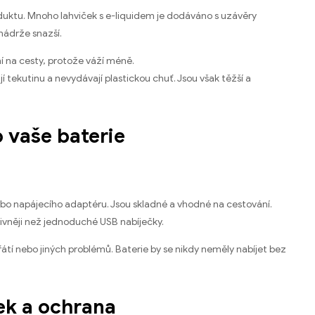
roduktu. Mnoho lahviček s e-liquidem je dodáváno s uzávěry
nádrže snazší.
lní na cesty, protože váží méně.
 tekutinu a nevydávají plastickou chuť. Jsou však těžší a
o vaše baterie
ebo napájecího adaptéru. Jsou skladné a vhodné na cestování.
ektivněji než jednoduché USB nabíječky.
hřátí nebo jiných problémů. Baterie by se nikdy neměly nabíjet bez
ek a ochrana