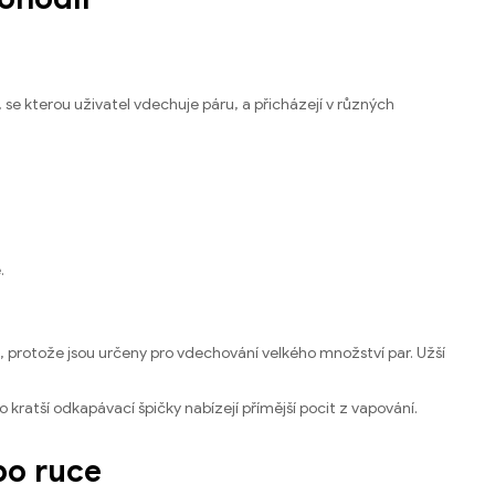
t, se kterou uživatel vdechuje páru, a přicházejí v různých
.
 protože jsou určeny pro vdechování velkého množství par. Užší
kratší odkapávací špičky nabízejí přímější pocit z vapování.
po ruce