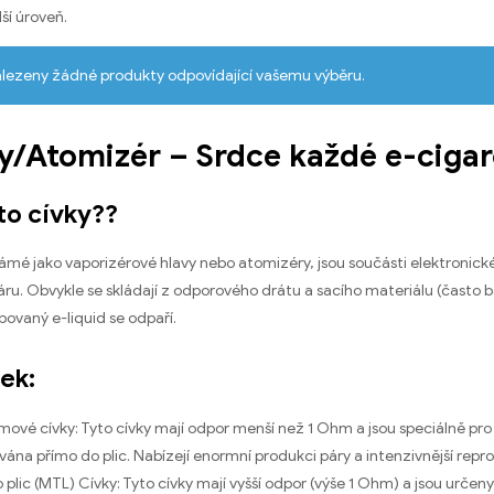
ší úroveň.
alezeny žádné produkty odpovídající vašemu výběru.
ky/Atomizér – Srdce každé e-ciga
to cívky??
ámé jako vaporizérové ​​hlavy nebo atomizéry, jsou součásti elektronické 
u. Obvykle se skládají z odporového drátu a sacího materiálu (často b
bovaný e-liquid se odpaří.
ek:
ové cívky: Tyto cívky mají odpor menší než 1 Ohm a jsou speciálně pro t
ána přímo do plic. Nabízejí enormní produkci páry a intenzivnější repro
o plic (MTL) Cívky: Tyto cívky mají vyšší odpor (výše 1 Ohm) a jsou určen