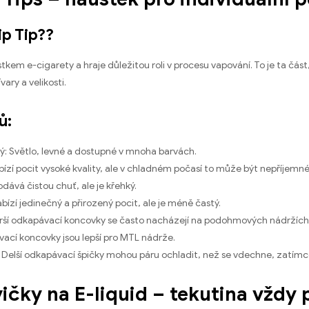
ip Tip??
ustkem e-cigarety a hraje důležitou roli v procesu vapování. To je ta čás
ary a velikosti.
ů:
ký: Světlo, levné a dostupné v mnoha barvách.
bízí pocit vysoké kvality, ale v chladném počasí to může být nepříjemné
odává čistou chuť, ale je křehký.
abízí jedinečný a přirozený pocit, ale je méně častý.
Širší odkapávací koncovky se často nacházejí na podohmových nádržích,
ací koncovky jsou lepší pro MTL nádrže.
 Delší odkapávací špičky mohou páru ochladit, než se vdechne, zatímco 
vičky na E-liquid – tekutina vždy 