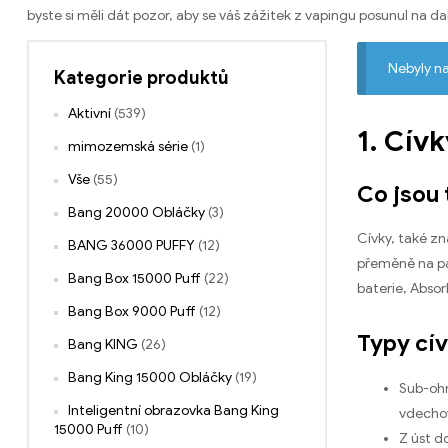
byste si měli dát pozor, aby se váš zážitek z vapingu posunul na dal
Nebyly n
Kategorie produktů
Aktivní
(539)
1. Cív
mimozemská série
(1)
Vše
(55)
Co jsou 
Bang 20000 Obláčky
(3)
Cívky, také zn
BANG 36000 PUFFY
(12)
přeměně na pár
Bang Box 15000 Puff
(22)
baterie, Absor
Bang Box 9000 Puff
(12)
Typy cív
Bang KING
(26)
Bang King 15000 Obláčky
(19)
Sub-ohm
Inteligentní obrazovka Bang King
vdechov
15000 Puff
(10)
Z úst d