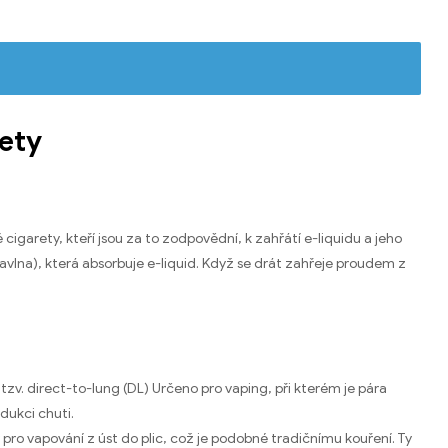
rety
cigarety, kteří jsou za to zodpovědní, k zahřátí e-liquidu a jeho
avlna), která absorbuje e-liquid. Když se drát zahřeje proudem z
zv. direct-to-lung (DL) Určeno pro vaping, při kterém je pára
dukci chuti.
y pro vapování z úst do plic, což je podobné tradičnímu kouření. Ty