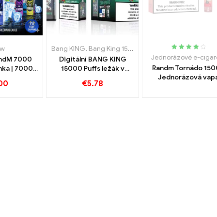
ow
Bang KING
,
Bang King 15000 Obláčky
,
Jednorázová e-
Hodnoceno
Jednorázové e-cigar
andM 7000
Digitální BANG KING
4.15
mimo
Randm Tornádo 15
nka | 7000
15000 Puffs ležák v
5
Jednorázová vap
chlé dodání
Brémách 15000
00
€
5.78
15000 Obláčky
EU
Bezoškolské potěšení