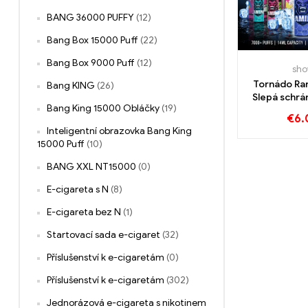
BANG 36000 PUFFY
(12)
Bang Box 15000 Puff
(22)
Bang Box 9000 Puff
(12)
sh
Tornádo R
Bang KING
(26)
Slepá schrá
Bang King 15000 Obláčky
(19)
Obláčky | Ry
€
6.
po 
Inteligentní obrazovka Bang King
15000 Puff
(10)
BANG XXL NT15000
(0)
E-cigareta s N
(8)
E-cigareta bez N
(1)
Startovací sada e-cigaret
(32)
Příslušenství k e-cigaretám
(0)
Příslušenství k e-cigaretám
(302)
Jednorázová e-cigareta s nikotinem