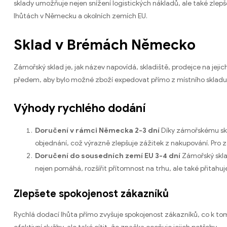
sklady umožňuje nejen snížení logistických nákladů, ale také zle
lhůtách v Německu a okolních zemích EU.
Sklad v Brémách Německo
Zámořský sklad je, jak název napovídá, skladiště, prodejce na je
předem, aby bylo možné zboží expedovat přímo z místního skladu, b
Výhody rychlého dodání
Doručení v rámci Německa 2-3 dní
Díky zámořskému skl
objednání, což výrazně zlepšuje zážitek z nakupování. Pro zá
Doručení do sousedních zemí EU 3-4 dní
Zámořský skla
nejen pomáhá, rozšířit přítomnost na trhu, ale také přitahu
Zlepšete spokojenost zákazníků
Rychlá dodací lhůta přímo zvyšuje spokojenost zákazníků, co k tomu