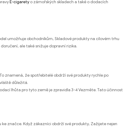
epravy
E-cigarety
o zámořských skladech a také o dodacích
o model umožňuje obchodníkům, Skladové produkty na cílovém trhu
oručení, ale také snižuje dopravní rizika.
o znamená, že spotřebitelé obdrží své produkty rychle po
vláště důležitá.
ací lhůta pro tyto země je zpravidla 3-4 Vezměte. Tato účinnost
tu ke značce. Když zákazníci obdrží své produkty, Zažijete nejen