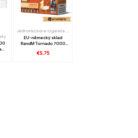
cigareta s nikotinem
,
Jednorázové e-cigarety
Jednorázová e-cigareta s nikotinem
,
Jednorázové e-cigarety
ety
EU-německý sklad
000
RandM Tornado 7000
a
Jednorázová vapa 7000
€
5.75
Obláčky