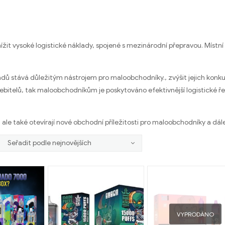
žit vysoké logistické náklady, spojené s mezinárodní přepravou. Mís
dů stává důležitým nástrojem pro maloobchodníky., zvýšit jejich kon
řebitelů, tak maloobchodníkům je poskytováno efektivnější logistické řeš
le také otevírají nové obchodní příležitosti pro maloobchodníky a dále
VYPRODÁNO