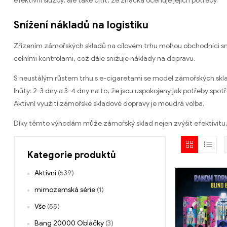
efektivní služby, ale také cítit, že značka oceňuje jejich potřeby.
Snížení nákladů na logistiku
Zřízením zámořských skladů na cílovém trhu mohou obchodníci sní
celními kontrolami, což dále snižuje náklady na dopravu.
S neustálým růstem trhu s e-cigaretami se model zámořských skla
lhůty: 2-3 dny a 3-4 dny na to, že jsou uspokojeny jak potřeby spot
Aktivní využití zámořské skladové dopravy je moudrá volba.
Díky těmto výhodám může zámořský sklad nejen zvýšit efektivitu, a
Kategorie produktů
Aktivní
(539)
mimozemská série
(1)
Vše
(55)
Bang 20000 Obláčky
(3)