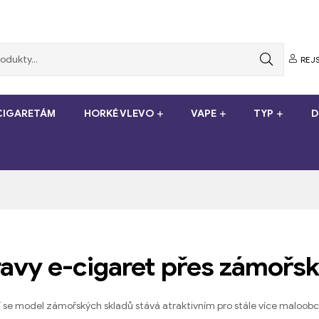
REJS
-CIGARETÁM
HORKÉ VLEVO
VAPE
TYP
D
ravy e-cigaret přes zámořsk
 se model zámořských skladů stává atraktivním pro stále více maloobc