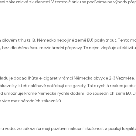
pšení zákaznické zkušenosti. V tomto článku se podíváme na výhody př
jich cílovém trhu (z. B. Německo nebo jiné země EU) poskytnout. Tent
ez dlouhého času mezinárodní přepravy. To nejen zlepšuje efektivitu d
adu je dodací lhůta e-cigaret v rámci Německa obvykle 2-3 Vezměte. T
kazníky, kteří naléhavě potřebují e-cigarety, Tato rychlá reakce je obz
d umožňuje kromě Německa rychlé dodání i do sousedních zemí EU. Dod
je více mezinárodních zákazníků.
 vede, že zákazníci mají pozitivní nákupní zkušenost a posilují loajali