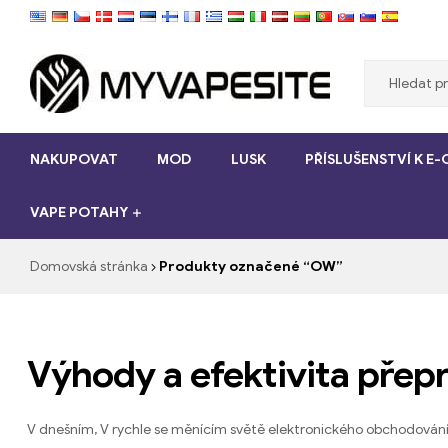
Myvapesite.de
NAKUPOVAT
MOD
LUSK
PŘÍSLUŠENSTVÍ K E
Objednat
e-
VAPE POTAHY
cigarety
levné
online
Domovská stránka
Produkty označené “OW”
na
myvapesite.de
Výhody a efektivita přep
V dnešním, V rychle se měnícím světě elektronického obchodování