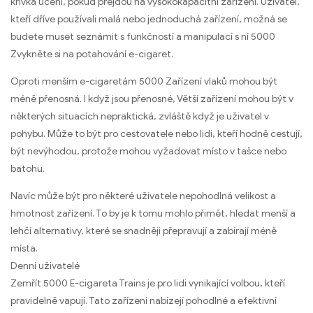
křivka učení, pokud přejdou na vysokokapacitní zařízení. Uživatel,
kteří dříve používali malá nebo jednoduchá zařízení, možná se
budete muset seznámit s funkčností a manipulací s ní 5000
Zvykněte si na potahování e-cigaret.
Oproti menším e-cigaretám 5000 Zařízení vlaků mohou být
méně přenosná. I když jsou přenosné, Větší zařízení mohou být v
některých situacích nepraktická, zvláště když je uživatel v
pohybu. Může to být pro cestovatele nebo lidi, kteří hodně cestují,
být nevýhodou, protože mohou vyžadovat místo v tašce nebo
batohu.
Navíc může být pro některé uživatele nepohodlná velikost a
hmotnost zařízení. To by je k tomu mohlo přimět, hledat menší a
lehčí alternativy, které se snadněji přepravují a zabírají méně
místa.
Denní uživatelé
Zemřít 5000 E-cigareta Trains je pro lidi vynikající volbou, kteří
pravidelně vapují. Tato zařízení nabízejí pohodlné a efektivní