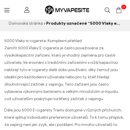
0
Myvapesite.de
Domovská stránka
Produkty označené “5000 Vlaky e-cigareta”
5000 Vlaky e-cigareta: Komplexní přehled
Zemřít 5000 Vlaky E-cigareta je často považována za
vysokokapacitní zařízení, který je vhodný zejména pro časté
uživatele. Ve srovnání s tradičními zařízeními s nižší kapacitou
nabízejí tyto e-cigarety delší dobu používání, díky čemuž jsou
ideální pro každodenní uživatele nebo pro ty, kteří hledají
dlouhotrvající zážitek z vapingu. Tato zařízení jsou často
vybavena výkonnými bateriemi a velkým množstvím e-liquidu,
což uživatelům poskytuje rozšířený zážitek z vapingu.
Dále jsou 5000 E-cigarety Trains dostupné v různých příchutích,
které splňují individuální preference uživatelů. To k tomu přispívá,
že vaping není jen zvyk, ale i potěšení. Pro mnoho uživatelů to