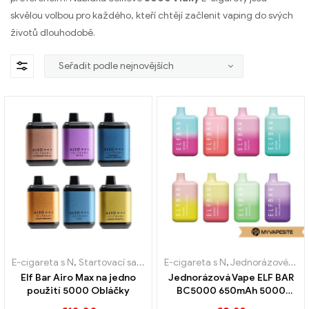
skvělou volbou pro každého, kteří chtějí začlenit vaping do svých
životů dlouhodobě.
E-cigareta s N
,
Startovací sada e-cigaret
E-cigareta s N
,
Jednorázové e-cigarety
,
Jednorázové e-cigarety
Elf Bar Airo Max na jedno
Jednorázová Vape ELF BAR
použití 5000 Obláčky
BC5000 650mAh 5000
Obláčky