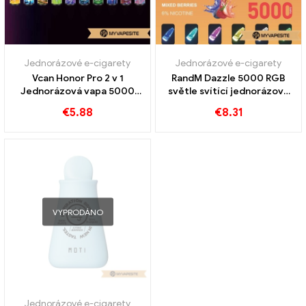
Jednorázové e-cigarety
Jednorázové e-cigarety
Vcan Honor Pro 2 v 1
RandM Dazzle 5000 RGB
Jednorázová vapa 5000
světle svítící jednorázová
Obláčky
vapa 5000 Obláčky
€
5.88
€
8.31
VYPRODÁNO
Jednorázové e-cigarety