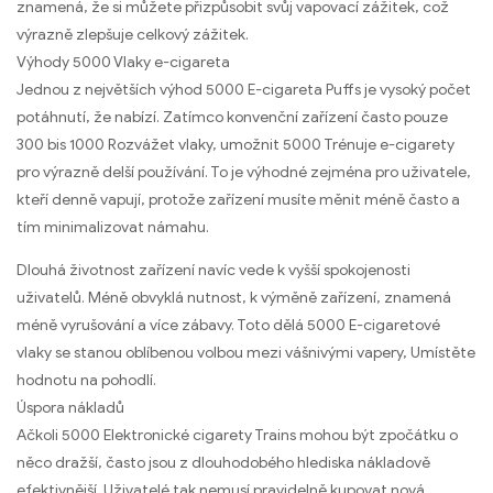
znamená, že si můžete přizpůsobit svůj vapovací zážitek, což
výrazně zlepšuje celkový zážitek.
Výhody 5000 Vlaky e-cigareta
Jednou z největších výhod 5000 E-cigareta Puffs je vysoký počet
potáhnutí, že nabízí. Zatímco konvenční zařízení často pouze
300 bis 1000 Rozvážet vlaky, umožnit 5000 Trénuje e-cigarety
pro výrazně delší používání. To je výhodné zejména pro uživatele,
kteří denně vapují, protože zařízení musíte měnit méně často a
tím minimalizovat námahu.
Dlouhá životnost zařízení navíc vede k vyšší spokojenosti
uživatelů. Méně obvyklá nutnost, k výměně zařízení, znamená
méně vyrušování a více zábavy. Toto dělá 5000 E-cigaretové
vlaky se stanou oblíbenou volbou mezi vášnivými vapery, Umístěte
hodnotu na pohodlí.
Úspora nákladů
Ačkoli 5000 Elektronické cigarety Trains mohou být zpočátku o
něco dražší, často jsou z dlouhodobého hlediska nákladově
efektivnější. Uživatelé tak nemusí pravidelně kupovat nová