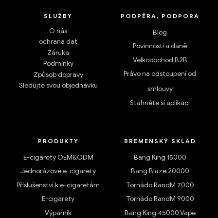
SLUŽBY
PODPĚRA, PODPORA
O nás
Blog
ochrana dat
Povinnosti a daně
Záruka
Velkoobchod B2B
Podmínky
Právo na odstoupení od
Způsob dopravy
Sledujte svou objednávku
smlouvy
Stáhněte si aplikaci
PRODUKTY
BREMENSKÝ SKLAD
E-cigarety OEM&ODM
Bang King 15000
Jednorázové e-cigarety
Bang Blaze 20000
Příslušenství k e-cigaretám
Tornádo RandM 7000
E-cigarety
Tornádo RandM 9000
Výparník
Bang King 45000 Vape