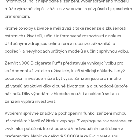
informovat, najít nejvhodnější zařízení. Výběr správného modelu
může výrazně zlepšit zážitek z vapování a přizpůsobit jej osobním
preferencím.
Kromě toho by uživatelé měli zvážit také recenze a zkušenosti
ostatních uživatelů, učinit informované rozhodnutí o nákupu.
Užitečnými zdroji jsou online fóra a recenze zákazníků, o
popředí- a nevýhodách určitých modelů a učinit správnou volbu.
Zemřít 5000 E-cigareta Puffs představuje vynikající volbu pro
každodenní uživatele a uživatele, kteří si hlídají náklady. I když
počáteční investice může být vyšší, Zařízení jsou pro mnoho
uživatelů atraktivní díky dlouhé životnosti a dlouhodobé úspoře
nákladů. Díky výhodám z hlediska použití a nákladů se tato
zařízení vyplatí investovat.
Výběrem správné značky a pochopením funkcí zařízení mohou
uživatelé mít lepší zážitek z vapingu. Z vapingu se tak nestane jen
zvyk, ale i potěšení, která odpovídá individuálním potřebám a
preferencím. Nabídka celkově
5000 Vlaky
E-cigarety jsou