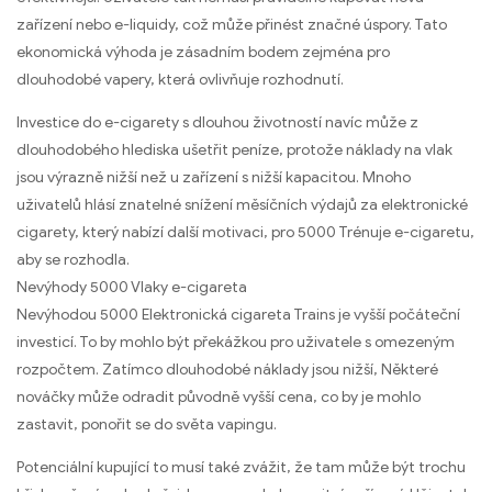
zařízení nebo e-liquidy, což může přinést značné úspory. Tato
ekonomická výhoda je zásadním bodem zejména pro
dlouhodobé vapery, která ovlivňuje rozhodnutí.
Investice do e-cigarety s dlouhou životností navíc může z
dlouhodobého hlediska ušetřit peníze, protože náklady na vlak
jsou výrazně nižší než u zařízení s nižší kapacitou. Mnoho
uživatelů hlásí znatelné snížení měsíčních výdajů za elektronické
cigarety, který nabízí další motivaci, pro 5000 Trénuje e-cigaretu,
aby se rozhodla.
Nevýhody 5000 Vlaky e-cigareta
Nevýhodou 5000 Elektronická cigareta Trains je vyšší počáteční
investicí. To by mohlo být překážkou pro uživatele s omezeným
rozpočtem. Zatímco dlouhodobé náklady jsou nižší, Některé
nováčky může odradit původně vyšší cena, co by je mohlo
zastavit, ponořit se do světa vapingu.
Potenciální kupující to musí také zvážit, že tam může být trochu