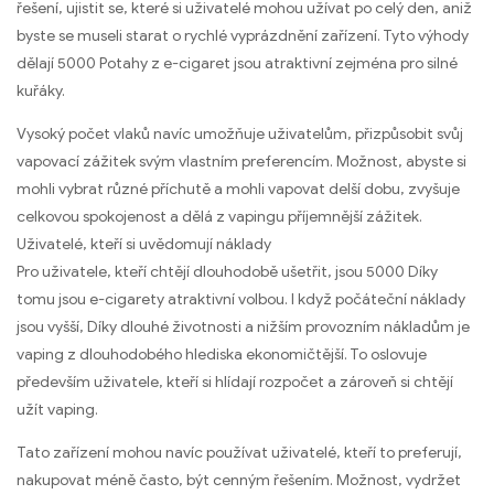
řešení, ujistit se, které si uživatelé mohou užívat po celý den, aniž
byste se museli starat o rychlé vyprázdnění zařízení. Tyto výhody
dělají 5000 Potahy z e-cigaret jsou atraktivní zejména pro silné
kuřáky.
Vysoký počet vlaků navíc umožňuje uživatelům, přizpůsobit svůj
vapovací zážitek svým vlastním preferencím. Možnost, abyste si
mohli vybrat různé příchutě a mohli vapovat delší dobu, zvyšuje
celkovou spokojenost a dělá z vapingu příjemnější zážitek.
Uživatelé, kteří si uvědomují náklady
Pro uživatele, kteří chtějí dlouhodobě ušetřit, jsou 5000 Díky
tomu jsou e-cigarety atraktivní volbou. I když počáteční náklady
jsou vyšší, Díky dlouhé životnosti a nižším provozním nákladům je
vaping z dlouhodobého hlediska ekonomičtější. To oslovuje
především uživatele, kteří si hlídají rozpočet a zároveň si chtějí
užít vaping.
Tato zařízení mohou navíc používat uživatelé, kteří to preferují,
nakupovat méně často, být cenným řešením. Možnost, vydržet