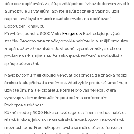
déle bez doplňování, zajišťuje větší pohodlí v každodenním životě
a umožňuje uživatelům, abyste si svůj zážitek z vapingu užili
naplno, aniž byste museli neustále myslet na doplňování.
Doporučení k nákupu
Při výběru jednoho 5000 Vlaky
E-cigarety
Rozhodující je výběr
značky. Renomované značky obvykle nabízejí kvalitnější produkty
a lepší služby zákazníkům. Je vhodné, vybrat značky s dobrou
pověstí na trhu, ujistit se, že zakoupené zařízení je spolehlivé a
splňuje očekávání.
Navíc by tomu měli kupující věnovat pozornost, že značka nabízí
širokou škálu příchutí a možností. Větší výběr produktů umožňuje
uživatelům, najít e-cigaretu, která je pro vás nejlepší, která
vyhovuje vašim individuálním potřebám a preferencím.
Pochopte funkčnost
Různé modely 5000 Elektronické cigarety Trains mohou nabízet
různé funkce, jako jsou nastavitelné úrovně výkonu nebo různé
možnosti tahu. Před nákupem byste se měli o těchto funkcích