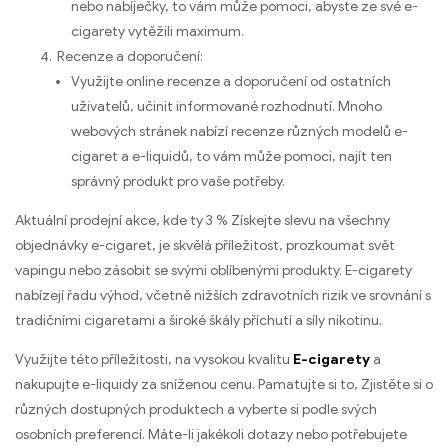
nebo nabíječky, to vám může pomoci, abyste ze své e-
cigarety vytěžili maximum.
Recenze a doporučení:
Využijte online recenze a doporučení od ostatních
uživatelů, učinit informované rozhodnutí. Mnoho
webových stránek nabízí recenze různých modelů e-
cigaret a e-liquidů, to vám může pomoci, najít ten
správný produkt pro vaše potřeby.
Aktuální prodejní akce, kde ty 3 % Získejte slevu na všechny
objednávky e-cigaret, je skvělá příležitost, prozkoumat svět
vapingu nebo zásobit se svými oblíbenými produkty. E-cigarety
nabízejí řadu výhod, včetně nižších zdravotních rizik ve srovnání s
tradičními cigaretami a široké škály příchutí a síly nikotinu.
Využijte této příležitosti, na vysokou kvalitu
E-cigarety
a
nakupujte e-liquidy za sníženou cenu. Pamatujte si to, Zjistěte si o
různých dostupných produktech a vyberte si podle svých
osobních preferencí. Máte-li jakékoli dotazy nebo potřebujete