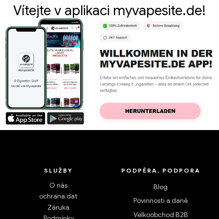
Vítejte v aplikaci myvapesite.de!
SLUŽBY
PODPĚRA, PODPORA
O nás
Blog
ochrana dat
Povinnosti a daně
Záruka
Velkoobchod B2B
Podmínky