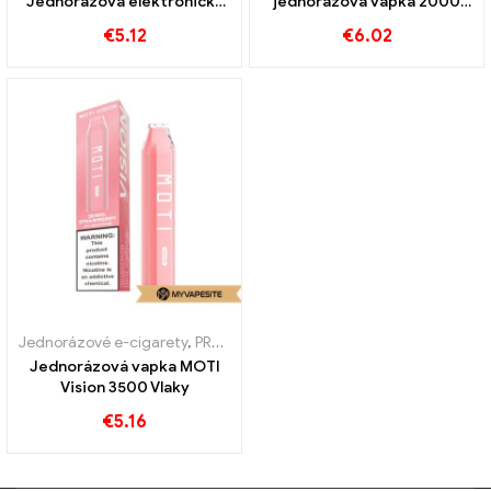
Jednorázová elektronická
jednorázová vapka 2000
cigareta Puff Nabízíme
Vlaky
€
5.12
€
6.02
bezcelní doručení
elektronických cigaret v
rámci Evropy
Jednorázové e-cigarety
,
PRODEJ %
Jednorázová vapka MOTI
Vision 3500 Vlaky
€
5.16