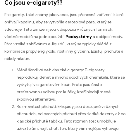
Co jsou e-cigarety??
E-cigarety, také známý jako vapes, jsou přenosná zařízení, které
ohřívají kapalinu, aby se vytvořila aerosolová pára, který se
vdechuje. Tato zařízení jsou k dispozici v různých formách,
včetně modelů na jedno použití,
Podsystémy
a dobíjecí mody.
Pára vzniká zahříváním e-liquidů, který se typicky skládá z
kombinace propylenglykolu, rostlinný glycerin, Existují příchutě a
někdy nikotin.
Méně škodlivé než klasické cigarety: E-cigarety
neprodukují dehet a mnoho škodlivých chemikálií, které se
vyskytují v cigaretovém kouři. Proto jsou často
preferovanou volbou pro kuřáky, kteří hledají méně
škodlivou alternativu.
Rozmanitost příchutí: E-liquidy jsou dostupné v různých
příchutích, od ovocných příchutí přes sladké dezerty až po
klasické příchutě tabáku. Tato rozmanitost umožňuje
uživatelům, najít chuť, ten, který vám nejlépe vyhovuje.