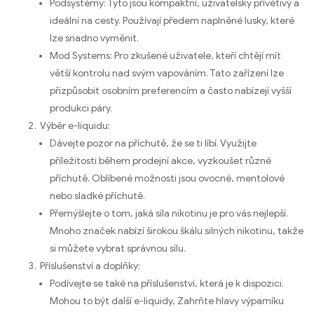
Podsystémy: Tyto jsou kompaktní, uživatelsky přívětivý a
ideální na cesty. Používají předem naplněné lusky, které
lze snadno vyměnit.
Mod Systems: Pro zkušené uživatele, kteří chtějí mít
větší kontrolu nad svým vapováním. Tato zařízení lze
přizpůsobit osobním preferencím a často nabízejí vyšší
produkci páry.
Výběr e-liquidu:
Dávejte pozor na příchutě, že se ti líbí. Využijte
příležitosti během prodejní akce, vyzkoušet různé
příchutě. Oblíbené možnosti jsou ovocné, mentolové
nebo sladké příchutě.
Přemýšlejte o tom, jaká síla nikotinu je pro vás nejlepší.
Mnoho značek nabízí širokou škálu silných nikotinu, takže
si můžete vybrat správnou sílu.
Příslušenství a doplňky:
Podívejte se také na příslušenství, která je k dispozici.
Mohou to být další e-liquidy, Zahrňte hlavy výparníku