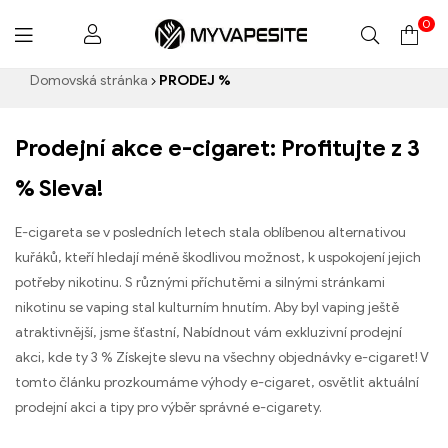
0
Myvapesite.de
Domovská stránka
PRODEJ %
Prodejní akce e-cigaret: Profitujte z 3
% Sleva!
E-cigareta se v posledních letech stala oblíbenou alternativou
kuřáků, kteří hledají méně škodlivou možnost, k uspokojení jejich
potřeby nikotinu. S různými příchutěmi a silnými stránkami
nikotinu se vaping stal kulturním hnutím. Aby byl vaping ještě
atraktivnější, jsme šťastní, Nabídnout vám exkluzivní prodejní
akci, kde ty 3 % Získejte slevu na všechny objednávky e-cigaret! V
tomto článku prozkoumáme výhody e-cigaret, osvětlit aktuální
prodejní akci a tipy pro výběr správné e-cigarety.