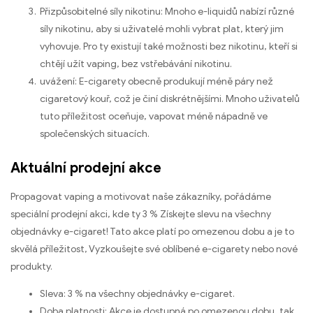
Přizpůsobitelné síly nikotinu: Mnoho e-liquidů nabízí různé
síly nikotinu, aby si uživatelé mohli vybrat plat, který jim
vyhovuje. Pro ty existují také možnosti bez nikotinu, kteří si
chtějí užít vaping, bez vstřebávání nikotinu.
uvážení: E-cigarety obecně produkují méně páry než
cigaretový kouř, což je činí diskrétnějšími. Mnoho uživatelů
tuto příležitost oceňuje, vapovat méně nápadně ve
společenských situacích.
Aktuální prodejní akce
Propagovat vaping a motivovat naše zákazníky, pořádáme
speciální prodejní akci, kde ty 3 % Získejte slevu na všechny
objednávky e-cigaret! Tato akce platí po omezenou dobu a je to
skvělá příležitost, Vyzkoušejte své oblíbené e-cigarety nebo nové
produkty.
Sleva: 3 % na všechny objednávky e-cigaret.
Doba platnosti: Akce je dostupná po omezenou dobu, tak