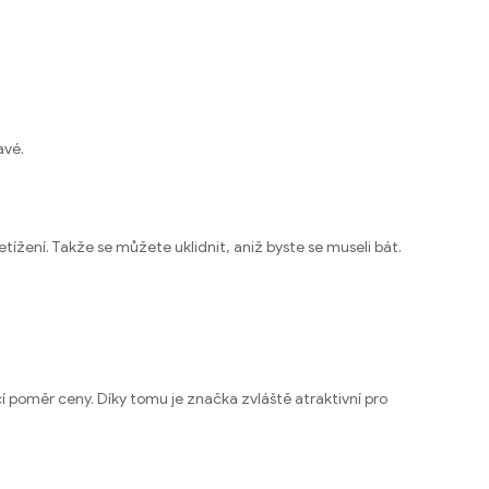
avé.
ížení. Takže se můžete uklidnit, aniž byste se museli bát.
í poměr ceny. Díky tomu je značka zvláště atraktivní pro