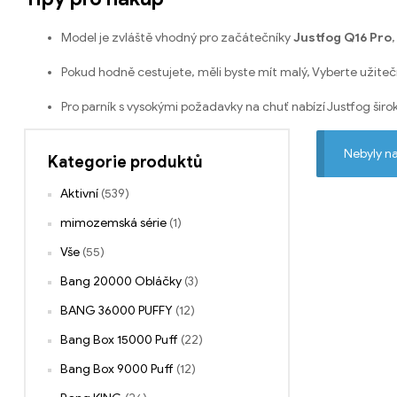
Model je zvláště vhodný pro začátečníky
Justfog Q16 Pro
Pokud hodně cestujete, měli byste mít malý, Vyberte užiteč
Pro parník s vysokými požadavky na chuť nabízí Justfog širok
Nebyly n
Kategorie produktů
Aktivní
(539)
mimozemská série
(1)
Vše
(55)
Bang 20000 Obláčky
(3)
BANG 36000 PUFFY
(12)
Bang Box 15000 Puff
(22)
Bang Box 9000 Puff
(12)