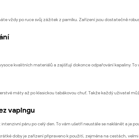
 máte vždy po ruce svůj zážitek z parníku. Zařízení jsou dostatečně rob
ání
vysoce kvalitních materiálů a zajišťují dokonce odpařování kapaliny. To
erstvé máty až po klasickou tabákovou chuť. Takže každý uživatel může
bez vapingu
ntenzivní páru po celý den. To vám ušetří neustále se naklánět a je pou
rátké doby je zařízení připraveno k použití, zejména na cestách, velmi