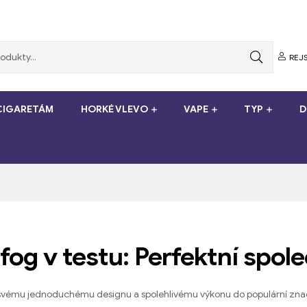
REJS
-CIGARETÁM
HORKÉ VLEVO
VAPE
TYP
D
tfog v testu: Perfektní spol
svému jednoduchému designu a spolehlivému výkonu do populární znač