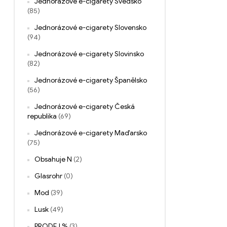
Jednorázové e-cigarety Švédsko
(85)
Jednorázové e-cigarety Slovensko
(94)
Jednorázové e-cigarety Slovinsko
(82)
Jednorázové e-cigarety Španělsko
(56)
Jednorázové e-cigarety Česká
republika
(69)
Jednorázové e-cigarety Maďarsko
(75)
Obsahuje N
(2)
Glasrohr
(0)
Mod
(39)
Lusk
(49)
PRODEJ %
(3)