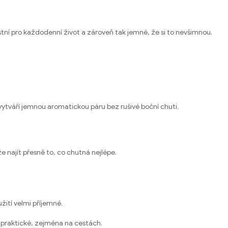
ustní pro každodenní život a zároveň tak jemné, že si to nevšimnou.
 vytváří jemnou aromatickou páru bez rušivé boční chuti.
 najít přesně to, co chutná nejlépe.
žití velmi příjemné.
 praktické, zejména na cestách.