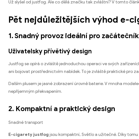
Už slyšel od justfog. Ale co dělá značku tak zvláštní? V tomto člá
Pět nejdůležitějších výhod e-ci
1. Snadný provoz ideální pro začáteční
Uživatelsky přívětivý design
Justfog se opírá o zvláště jednoduchou operaci ve svých zařízeníc
ani bojovat prostřednictvím nabídek. To je zvláště praktické pro z
Dalším plusem je jasné zobrazení úrovně baterie. V mnoha modelec
nepříjemným překvapením.
2. Kompaktní a praktický design
Snadné transport
E-cigarety justfog
jsou kompaktní, Světlo a užitečné. Díky tomu