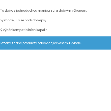
, To skóre s jednoduchou manipulací a dobrým výkonem.
ný model, To se hodí do kapsy.
ý výběr kompatibilních kapalin.
alezeny žádné produkty odpovídající vašemu výběru.