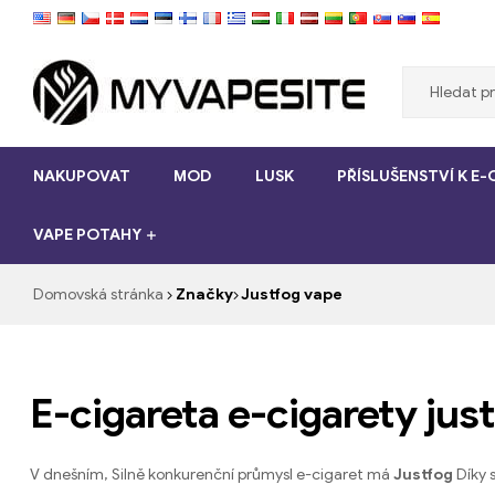
Myvapesite.de
NAKUPOVAT
MOD
LUSK
PŘÍSLUŠENSTVÍ K E
Objednat
e-
VAPE POTAHY
cigarety
levné
online
Domovská stránka
Značky
Justfog vape
na
myvapesite.de
E-cigareta e-cigarety jus
V dnešním, Silně konkurenční průmysl e-cigaret má
Justfog
Díky 