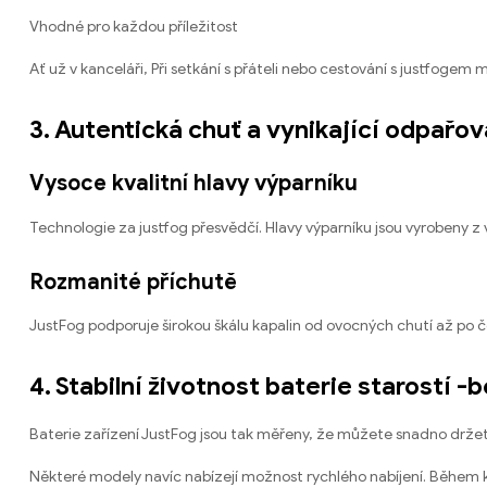
Vhodné pro každou příležitost
Ať už v kanceláři, Při setkání s přáteli nebo cestování s justfogem
3. Autentická chuť a vynikající odpařov
Vysoce kvalitní hlavy výparníku
Technologie za justfog přesvědčí. Hlavy výparníku jsou vyrobeny z 
Rozmanité příchutě
JustFog podporuje širokou škálu kapalin od ovocných chutí až po č
4. Stabilní životnost baterie starostí -
Baterie zařízení JustFog jsou tak měřeny, že můžete snadno držet i
Některé modely navíc nabízejí možnost rychlého nabíjení. Během k