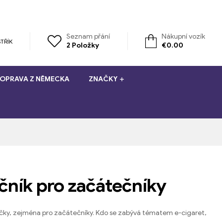
Seznam přání
Nákupní vozík
TŘÍK
2
Položky
€
0.00
OPRAVA Z NĚMECKA
ZNAČKY
ečník pro začátečníky
ky, zejména pro začátečníky. Kdo se zabývá tématem e-cigaret,