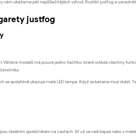
nku vám ukážeme pět nejdůležitějších výhod, Rozlišit justfog a usnadně
garety justfog
ky
h. Většina modelů má pouze jedno tlačítko, které ovládá všechny funkc
ačátečníky.
h se spolehlivě ukazuje malá LED lampa, Když se baterie musí dobít. T
 jsou ideálním společníkem na cestách. Ať už ve vaší kapse nebo v mal