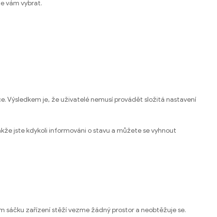
te vám vybrat.
e. Výsledkem je, že uživatelé nemusí provádět složitá nastavení
akže jste kdykoli informováni o stavu a můžete se vyhnout
ém sáčku zařízení stěží vezme žádný prostor a neobtěžuje se.