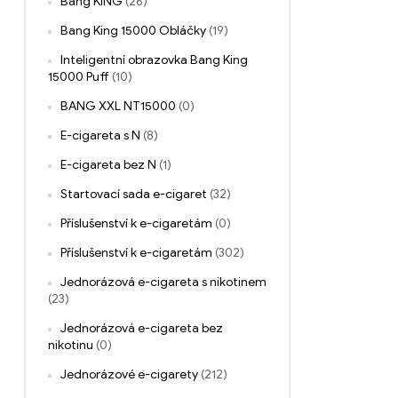
Bang KING
(26)
Bang King 15000 Obláčky
(19)
Inteligentní obrazovka Bang King
15000 Puff
(10)
BANG XXL NT15000
(0)
E-cigareta s N
(8)
E-cigareta bez N
(1)
Startovací sada e-cigaret
(32)
Příslušenství k e-cigaretám
(0)
Příslušenství k e-cigaretám
(302)
Jednorázová e-cigareta s nikotinem
(23)
Jednorázová e-cigareta bez
nikotinu
(0)
Jednorázové e-cigarety
(212)