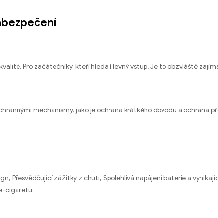
zabezpečení
alitě. Pro začátečníky, kteří hledají levný vstup, Je to obzvláště zajím
ochrannými mechanismy, jako je ochrana krátkého obvodu a ochrana přet
 Přesvědčující zážitky z chuti, Spolehlivá napájení baterie a vynikajíc
e-cigaretu.