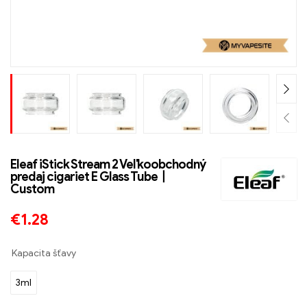
Eleaf iStick Stream 2 Veľkoobchodný
predaj cigariet E Glass Tube丨
Custom
€
1.28
Kapacita šťavy
3ml