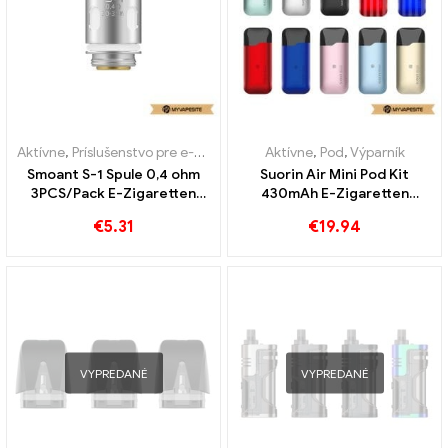
Aktívne
,
Príslušenstvo pre e-cigarety
,
Výparník
Aktívne
,
Pod
,
Výparník
Smoant S-1 Spule 0,4 ohm
Suorin Air Mini Pod Kit
3PCS/Pack E-Zigaretten
430mAh E-Zigaretten
Großhandel丨 Custom
Großhandel丨 Vlastné
€
5.31
€
19.94
VYPREDANÉ
VYPREDANÉ