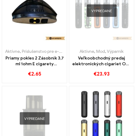
VYPREDANÉ
Aktívne
,
Príslušenstvo pre e-cigarety
,
Výparník
Aktívne
,
Mod
,
Výparník
Priamy pokles 2 Zásobník 3,7
Veľkoobchodný predaj
ml 1ohm E cigarety
elektronických cigariet OBS
Veľkoobchod 丨 Vlastné
PLUCK Box Kit 1500mAh
€
2.65
€
23.93
VYPREDANÉ