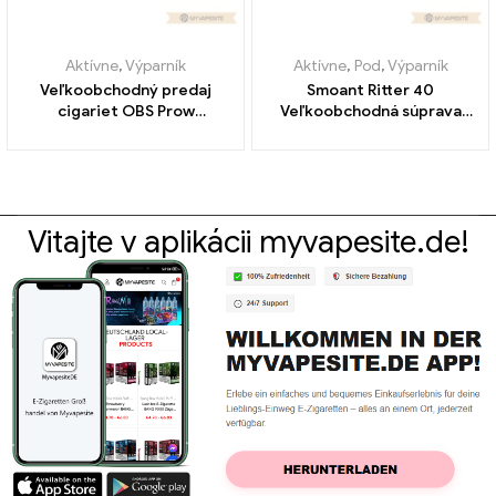
Aktívne
,
Výparník
Aktívne
,
Pod
,
Výparník
Veľkoobchodný predaj
Smoant Ritter 40
cigariet OBS Prow
Veľkoobchodná súprava
Cartridge E丨 Vlastné
pod 1500mAh E-cigariet na
mieru
Vitajte v aplikácii myvapesite.de!