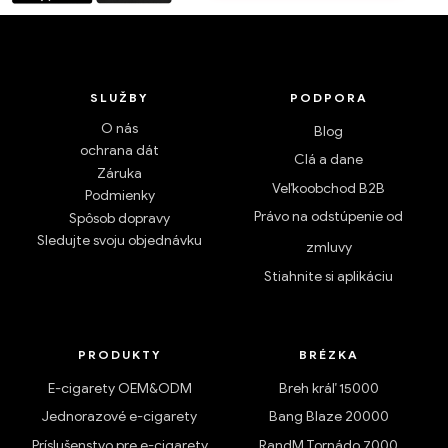
SLUŽBY
PODPORA
O nás
Blog
ochrana dát
Clá a dane
Záruka
Veľkoobchod B2B
Podmienky
Právo na odstúpenie od
Spôsob dopravy
Sledujte svoju objednávku
zmluvy
Stiahnite si aplikáciu
PRODUKTY
BRÉZKA
E-cigarety OEM&ODM
Breh kráľ 15000
Jednorazové e-cigarety
Bang Blaze 20000
Príslušenstvo pre e-cigarety
RandM Tornádo 7000