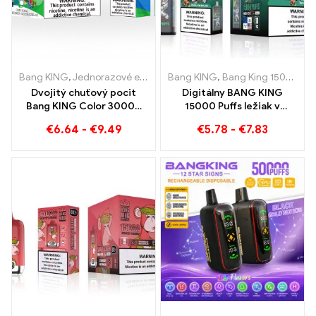
Bang KING
,
Jednorazové e-cigarety
Bang KING
,
Jednorazové elektronické cig
,
Bang King 15000 Obláčiky
Dvojitý chuťový pocit
Digitálny BANG KING
Bang KING Color 30000
15000 Puffs ležiak v
Puffs Red Bull a Blueberry
Brémach 15000 Požívanie
€
6.64
-
€
9.49
€
5.78
-
€
7.83
Watermelon 30000
bez vlaku
Jednorazovú e-cigaretu
potiahne