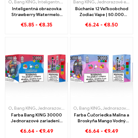
O
,
Bang KING
,
Inteligentná obrazovka Bang King 15000 Bafať
Bang KING
,
Jednorazové e-cigarety
,
Jed
Inteligentná obrazovka
Búchanie 12 Veľkoobchod
Strawberry Watermelon
Zodiac Vape | 50.000
Bang King 15000 Puff
Obláčiky
€
5.85
-
€
8.35
€
6.24
-
€
8.50
Vychutnajte si uvoľňujúce
potešenie z ovocia
O
,
Bang KING
,
Jednorazové elektronické cigarety Litva
O
,
Bang KING
,
Jednorazové elektronické cigarety Litva
,
Jednorazo
Farba Bang KING 30000
Farba Čučoriedka Malina a
Jednorazové zariadenie
Broskyňa Mango Vodný
Puffs s dvojitou príchuťou
melón Bang KING 30000
€
6.64
-
€
9.49
€
6.64
-
€
9.49
Dokonalá kombinácia
Potiahnutie