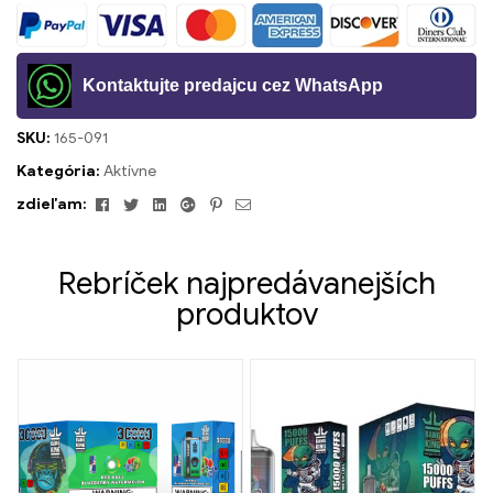
Kontaktujte predajcu cez WhatsApp
SKU:
165-091
Kategória:
Aktívne
Facebook
Twitter
Linkedin
Google+
Pinterest
Email
zdieľam:
Rebríček najpredávanejších
produktov