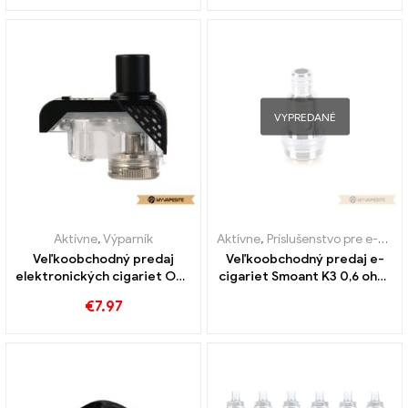
VYPREDANÉ
Aktívne
,
Výparník
Aktívne
,
Príslušenstvo pre e-cigarety
Veľkoobchodný predaj
Veľkoobchodný predaj e-
elektronických cigariet OBS
cigariet Smoant K3 0,6 ohm,
Alter Cartridge丨 Vlastné
3ks/balenie na mieru
€
7.97