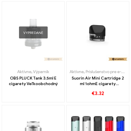
VYPREDANÉ
Aktívne
,
Výparník
Aktívne
,
Príslušenstvo pre e-cigarety
OBS PLUCK Tank 3,5ml E
Suorin Air Mini Cartridge 2
cigarety Veľkoobchodný
ml 1ohmE cigarety
Veľkoobchod丨 Vlastné
€
3.32