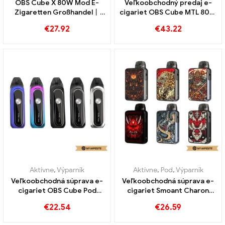
OBS Cube X 80W Mod E-
Veľkoobchodný predaj e-
Zigaretten Großhandel丨
cigariet OBS Cube MTL 80W
Vlastné
na mieru
€
27.92
€
43.22
Aktívne
,
Výparník
Aktívne
,
Pod
,
Výparník
Veľkoobchodná súprava e-
Veľkoobchodná súprava e-
cigariet OBS Cube Pod
cigariet Smoant Charon
850mAh na mieru
Baby Plus s kapacitou 1000
€
22.54
€
26.59
mAh na mieru