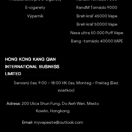
E-cigarety
RandM Tornádo 9000
Výparník
Breh kráľ 45000 Vape
Breh kráľ 50000 Vape
Nexa ultra 50 000 Puff Vape
Bang -tornádo 40000 VAPE
Servisný čas: 9:00 – 18:00 HK čas, Montag – Freitag (Bez
sviatkov)
Adresa:
200 Ulica Shun Fung, Do Awh Wan, Mesto
Kowlin, Hongkong
Email:
myvapesite@outlook.com