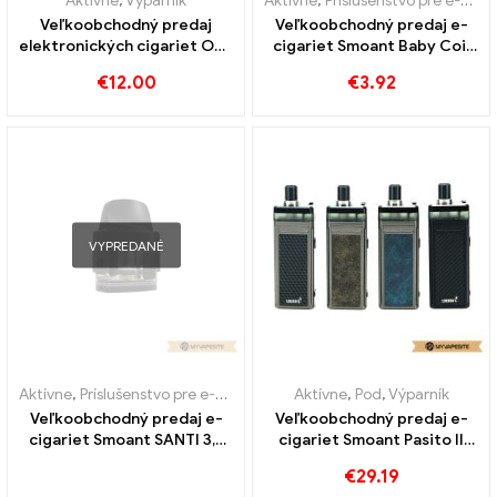
Aktívne
,
Výparník
Aktívne
,
Príslušenstvo pre e-cigarety
Veľkoobchodný predaj
Veľkoobchodný predaj e-
elektronických cigariet OBS
cigariet Smoant Baby Coil
Prow Pod Kit na mieru
Baby Coil丨 Vlastné
€
12.00
€
3.92
VYPREDANÉ
Aktívne
,
Príslušenstvo pre e-cigarety
,
Výparník
Aktívne
,
Pod
,
Výparník
Veľkoobchodný predaj e-
Veľkoobchodný predaj e-
cigariet Smoant SANTI 3,5
cigariet Smoant Pasito II
ml na mieru
Pod Kit 2500mAh na mieru
€
29.19