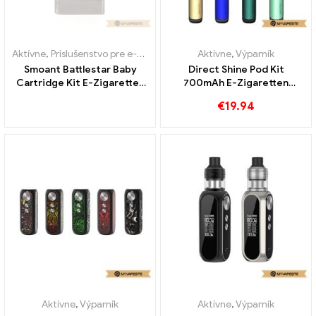
Aktívne
,
Príslušenstvo pre e-cigarety
,
Výparník
Aktívne
,
Výparník
Smoant Battlestar Baby
Direct Shine Pod Kit
Cartridge Kit E-Zigaretten
700mAh E-Zigaretten
Großhandel丨 Custom
Großhandel丨 Vlastné
€
19.94
Aktívne
,
Výparník
Aktívne
,
Výparník