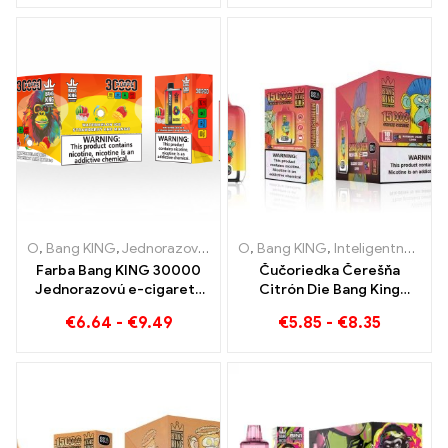
čučoriedok, maliny a
JEDNORÁZOVÉ E-
broskyne mango vodného
CIGARETY Jednorazové
melónu
zariadenie s dvojitou
príchuťou Dokonalá
kombinácia
O
,
Bang KING
,
Jednorazové elektronické cigarety Litva
O
,
Bang KING
,
Inteligentná obrazovka Bang King 15000 Bafať
,
Jednorazo
Farba Bang KING 30000
Čučoriedka Čerešňa
Jednorazovú e-cigaretu
Citrón Die Bang King
potiahne. Dokonalá
inteligentná obrazovka
€
6.64
-
€
9.49
€
5.85
-
€
8.35
kombinácia chladivej
15000 Puffs Prehľad
melónovej zmrzliny a
inovatívnej jednorazovej
tropického jahodového
e-cigarety
manga