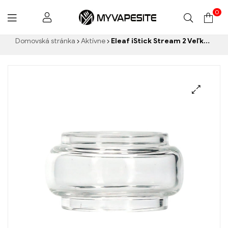
0
Myvapesite.de
Domovská stránka
Aktívne
Eleaf iStick Stream 2 Veľkoobchodný predaj cigariet E Glass Tube丨 Custom