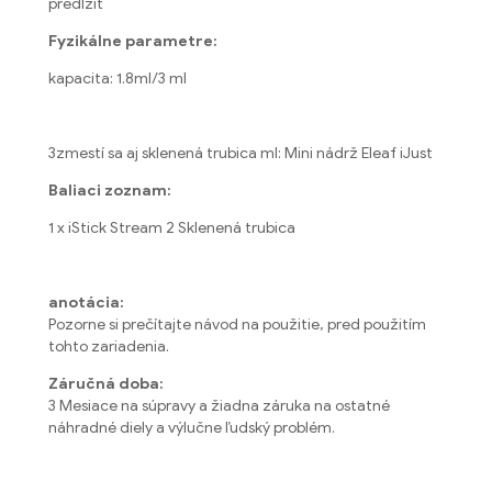
predĺžiť
Fyzikálne parametre:
kapacita: 1.8ml/3 ml
3zmestí sa aj sklenená trubica ml: Mini nádrž Eleaf iJust
Baliaci zoznam:
1 x iStick Stream 2 Sklenená trubica
anotácia:
Pozorne si prečítajte návod na použitie, pred použitím
tohto zariadenia.
Záručná doba:
3 Mesiace na súpravy a žiadna záruka na ostatné
náhradné diely a výlučne ľudský problém.