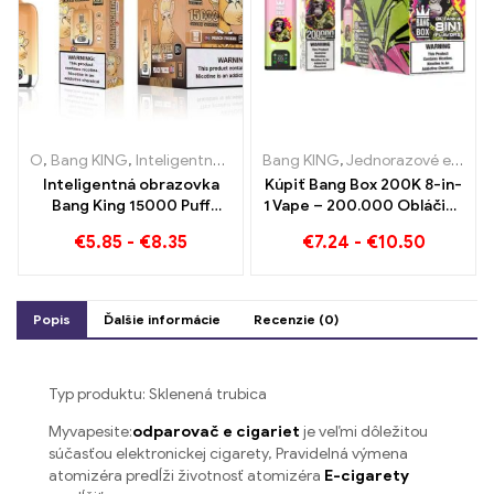
O
,
Bang KING
,
Inteligentná obrazovka Bang King 15000 Bafať
Bang KING
,
Jednorazové e-cigarety
,
Jed
Inteligentná obrazovka
Kúpiť Bang Box 200K 8-in-
Bang King 15000 Puff
1 Vape – 200.000 Obláčiky
broskyňa zmrazenie
a 10 Príchute
€
5.85
-
€
8.35
€
7.24
-
€
10.50
dokončenia e-ZIGARETY
Popis
Ďalšie informácie
Recenzie (0)
Typ produktu: Sklenená trubica
Myvapesite:
odparovač e cigariet
je veľmi dôležitou
súčasťou elektronickej cigarety, Pravidelná výmena
atomizéra predĺži životnosť atomizéra
E-cigarety