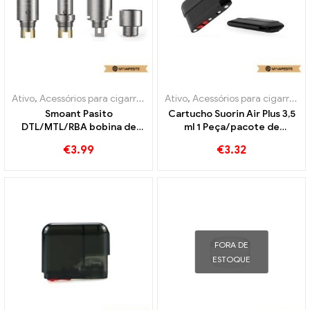
Ativo
,
Acessórios para cigarros eletrônicos
Ativo
,
Acessórios para cigarros eletrônicos
,
Evaporador
Smoant Pasito
Cartucho Suorin Air Plus 3,5
DTL/MTL/RBA bobina de
ml 1 Peça/pacote de
cigarros eletrônicos
cigarros eletrônicos no
€
3.99
€
3.32
atacado丨Personalizado
atacado丨Personalizado
FORA DE
ESTOQUE