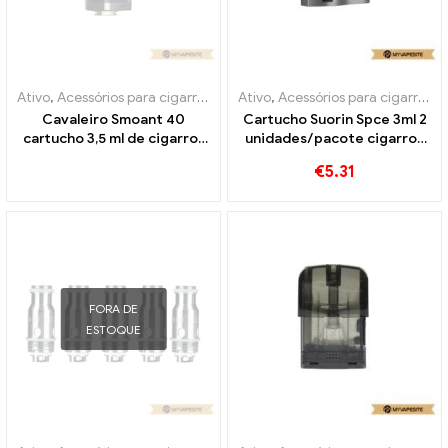
Ativo
,
Acessórios para cigarros eletrônicos
Ativo
,
Acessórios para cigarros eletrônicos
,
Evaporador
Cavaleiro Smoant 40
Cartucho Suorin Spce 3ml 2
cartucho 3,5 ml de cigarros
unidades/pacote cigarros
eletrônicos no atacado丨
eletrônicos atacado丨
€
5.31
Personalizado
Personalizado
FORA DE
ESTOQUE