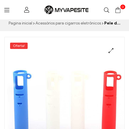
0
Myvapesite.de
Pagina inicial
Acessórios para cigarros eletrônicos
Pele de borracha de silicone Eleaf Ijust S (5unidades/pacote) Atacado de cigarros eletrônicos丨Personalizado
Oferta!