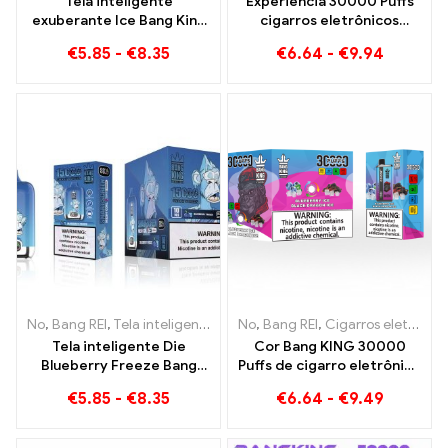
Tela inteligente
Experiência 30000 Puffs
exuberante Ice Bang King
cigarros eletrônicos
15000 Puffs Uma mistura
descartáveis ​​puro prazer
€
5.85
-
€
8.35
€
6.64
-
€
9.94
perfeitamente equilibrada
Blueberry Ice encontra
de melancia e hortelã
morango Banana na cor
Bang KING
No
,
Bang REI
,
Tela inteligente Bang King 15000 Sopro
No
,
Bang REI
,
Cigarros eletrônicos descartáveis ​​Lituânia
,
Cigarros ele
Tela inteligente Die
Cor Bang KING 30000
Blueberry Freeze Bang
Puffs de cigarro eletrônico
King 15000 Puff oferece
descartáveis ​​Prazer de
€
5.85
-
€
8.35
€
6.64
-
€
9.49
uma deliciosa
alta qualidade com os
sabores Blueberry Ice e
Black Dragon Ice