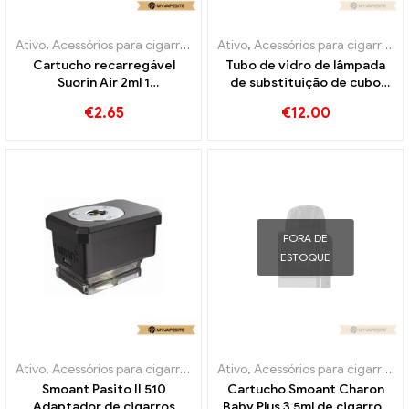
Ativo
,
Acessórios para cigarros eletrônicos
Ativo
,
Acessórios para cigarros eletrônicos
,
Evaporador
Cartucho recarregável
Tubo de vidro de lâmpada
Suorin Air 2ml 1
de substituição de cubo
unidades/pacote cigarros
OBS 4ml 10
€
2.65
€
12.00
eletrônicos atacado丨
unidades/pacote E-
Personalizado
cigarros atacado丨
Personalizado
FORA DE
ESTOQUE
Ativo
,
Acessórios para cigarros eletrônicos
Ativo
,
Acessórios para cigarros eletrônicos
,
Evaporador
Smoant Pasito II 510
Cartucho Smoant Charon
Adaptador de cigarros
Baby Plus 3,5ml de cigarros