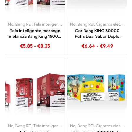
No
,
Bang REI
,
Tela inteligente Bang King 15000 Sopro
No
,
Bang REI
,
Cigarros eletrônicos descartáveis ​​Lituânia
,
Cigarros ele
Tela inteligente morango
Cor Bang KING 30000
melancia Bang King 15000
Puffs Dual Sabor Duplo
Puff Desfrute do prazer
prazer com Morango Kiwi
€
5.85
-
€
8.35
€
6.64
-
€
9.49
relaxante das frutas
e Sour Apple Framboesa
No
,
Bang REI
,
Tela inteligente Bang King 15000 Sopro
No
,
Bang REI
,
Cigarros eletrônicos descartáveis ​​Lituânia
,
Cigarros ele