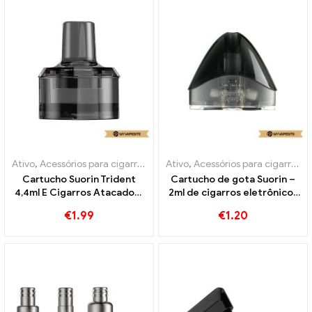
Ativo
,
Acessórios para cigarros eletrônicos
Ativo
,
Acessórios para cigarros eletrônicos
,
Evaporador
Cartucho Suorin Trident
Cartucho de gota Suorin –
4,4ml E Cigarros Atacado丨
2ml de cigarros eletrônicos
Personalizado
no atacado丨Personalizado
€
1.99
€
1.20