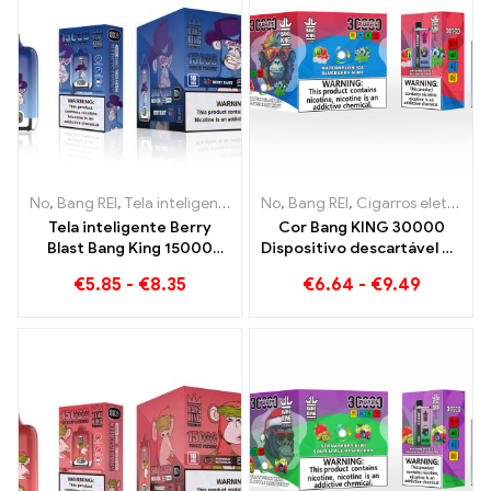
No
,
Bang REI
,
Tela inteligente Bang King 15000 Sopro
No
,
Bang REI
,
Cigarros eletrônicos descartáveis ​​Lituânia
,
Cigarros ele
Tela inteligente Berry
Cor Bang KING 30000
Blast Bang King 15000
Dispositivo descartável de
Puffs cigarro eletrônico
sabor duplo Puffs A
€
5.85
-
€
8.35
€
6.64
-
€
9.49
descartável de nova
combinação perfeita de
geração
mirtilo, framboesa e
pêssego, manga, melancia