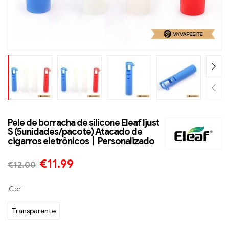
Pele de borracha de silicone Eleaf Ijust
S (5unidades/pacote) Atacado de
cigarros eletrônicos丨Personalizado
€
11.99
€
12.00
Cor
Transparente