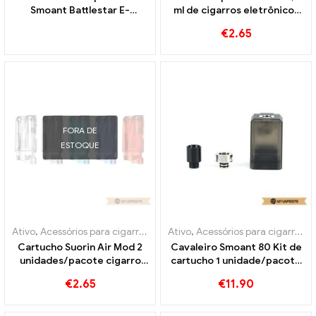
Smoant Battlestar E-
ml de cigarros eletrônicos
Zigaretten Großhandel丨
no atacado丨Personalizado
€
2.65
Personalizado
FORA DE
ESTOQUE
Ativo
,
Acessórios para cigarros eletrônicos
Ativo
,
Acessórios para cigarros eletrônicos
,
Modo
,
Evaporador
Cartucho Suorin Air Mod 2
Cavaleiro Smoant 80 Kit de
unidades/pacote cigarro
cartucho 1 unidade/pacote
eletrônico atacado丨
de cigarros eletrônicos
€
2.65
€
11.90
Personalizado
atacado丨Personalizado