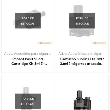
FORA DE
FORA DE
ESTOQUE
ESTOQUE
Ativo
,
Acessórios para cigarros eletrônicos
Ativo
,
Acessórios para cigarros eletrônicos
,
Evaporador
Smoant Pasito Pod-
Cartucho Suorin Elite 2ml /
Cartridge Kit 3ml E-
3,1ml E-cigarros atacado丨
Cigarettes Wholesale丨
Personalizado
Custom
FORA DE
ESTOQUE