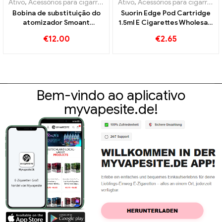
Ativo
,
Acessórios para cigarros eletrônicos
Ativo
,
Acessórios para cigarros eletrônicos
,
Evaporador
Bobina de substituição do
Suorin Edge Pod Cartridge
atomizador Smoant
1.5ml E Cigarettes Wholesale
Campbel 0,2ohm 5
丨Personalizado
€
12.00
€
2.65
unidades/pacote cigarros
eletrônicos atacado丨
Personalizado
Bem-vindo ao aplicativo
myvapesite.de!