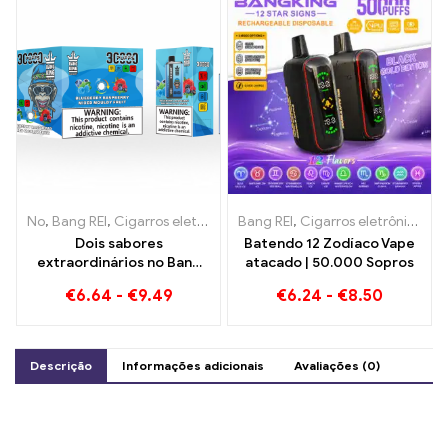
No
,
Bang REI
,
Cigarros eletrônicos descartáveis ​​Lituânia
Bang REI
,
Cigarros eletrônicos descartáveis
,
Cigarros 
Dois sabores
Batendo 12 Zodíaco Vape
extraordinários no Bang
atacado | 50.000 Sopros
KING Color 30000 Puffs E-
€
6.64
-
€
9.49
€
6.24
-
€
8.50
Zigarette Mirtilo
Framboesa Misto e Frutas
Mofadas
Descrição
Informações adicionais
Avaliações (0)