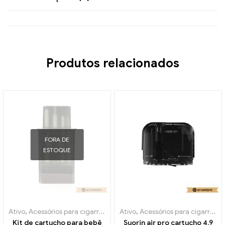
Produtos relacionados
FORA DE
ESTOQUE
Ativo
,
Acessórios para cigarros eletrônicos
Ativo
,
Acessórios para cigarros eletrônicos
,
Evaporador
Kit de cartucho para bebê
Suorin air pro cartucho 4,9