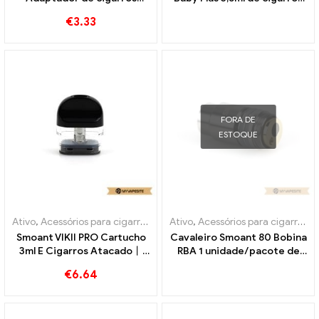
eletrônicos no atacado丨
eletrônicos atacado丨
€
3.33
Personalizado
Personalizado
FORA DE
ESTOQUE
Ativo
,
Acessórios para cigarros eletrônicos
Ativo
,
Acessórios para cigarros eletrônicos
,
Evaporador
Smoant VIKII PRO Cartucho
Cavaleiro Smoant 80 Bobina
3ml E Cigarros Atacado丨
RBA 1 unidade/pacote de
Personalizado
cigarros eletrônicos
€
6.64
atacado丨Personalizado