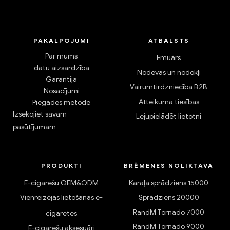
PAKALPOJUMI
ATBALSTS
Par mums
Emuārs
datu aizsardzība
Nodevas un nodokļi
Garantija
Vairumtirdzniecība B2B
Nosacījumi
Atteikuma tiesības
Piegādes metode
Izsekojiet savam
Lejupielādēt lietotni
pasūtījumam
PRODUKTI
BRĒMENES NOLIKTAVA
E-cigarešu OEM&ODM
Karaļa sprādziens 15000
Vienreizējās lietošanas e-
Sprādziens 20000
RandM Tornado 7000
cigaretes
RandM Tornado 9000
E-cigarešu aksesuāri