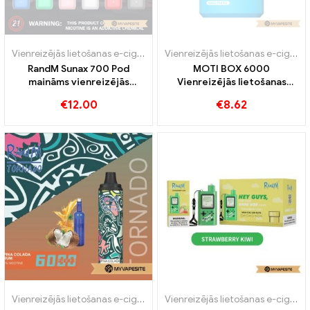
Vienreizējās lietošanas e-cigaretes
Vienreizējās lietošanas e-cigaretes
RandM Sunax 700 Pod
MOTI BOX 6000
maināms vienreizējās
Vienreizējās lietošanas
lietošanas vape komplekts
vape 6000 Puffs
€
12.00
€
8.62
Vienreizējās lietošanas e-cigaretes
Vienreizējās lietošanas e-cigaretes