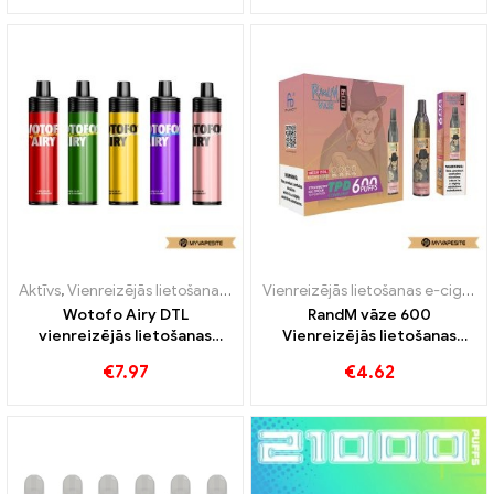
Aktīvs
,
Vienreizējās lietošanas e-cigarete ar nikotīnu
,
Vienreizējās l
Vienreizējās lietošanas e-cigaretes
Wotofo Airy DTL
RandM vāze 600
vienreizējās lietošanas
Vienreizējās lietošanas
komplekts 850mAh
vape 600 Puffs
€
7.97
€
4.62
vienreizējās lietošanas e-
cigarešu vairumtirdzniecība
丨Pielāgots