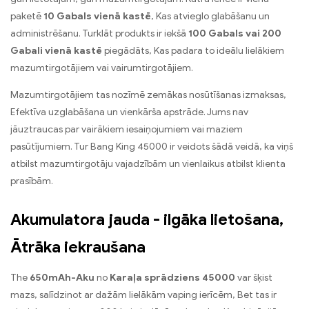
paketē
10 Gabals vienā kastē
, Kas atvieglo glabāšanu un
administrēšanu. Turklāt produkts ir iekšā
100 Gabals vai 200
Gabali vienā kastē
piegādāts, Kas padara to ideālu lielākiem
mazumtirgotājiem vai vairumtirgotājiem.
Mazumtirgotājiem tas nozīmē zemākas nosūtīšanas izmaksas,
Efektīva uzglabāšana un vienkārša apstrāde. Jums nav
jāuztraucas par vairākiem iesaiņojumiem vai maziem
pasūtījumiem. Tur Bang King 45000 ir veidots šādā veidā, ka viņš
atbilst mazumtirgotāju vajadzībām un vienlaikus atbilst klienta
prasībām.
Akumulatora jauda - ilgāka lietošana,
Ātrāka iekraušana
The
650mAh-Aku
no
Karaļa sprādziens 45000
var šķist
mazs, salīdzinot ar dažām lielākām vaping ierīcēm, Bet tas ir