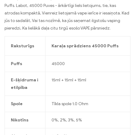
Puffs. Labot, 45000 Puves - ārkārtīgi liels lietojums, tie, kas
atrodas kompaktā, Vienreiz lietojamā vape ierīce ir iesaiņota. Kad
jūs to sadalāt, Vai tas nozīmē, ka jūs saņemat ilgstošu vaping
pieredzi, Ka lielākā daļa citu tirgū esošo VAPE pārsniedz.
Raksturīgs
Karaļa sprādziens 45000 Puffs
Puffs
45000
E-šķidruma i
15ml + 15ml + 15ml
etilpība
Spole
Tīkla spole 1.0 Ohm
Nikotīns
0%, 2%, 3%, 5%