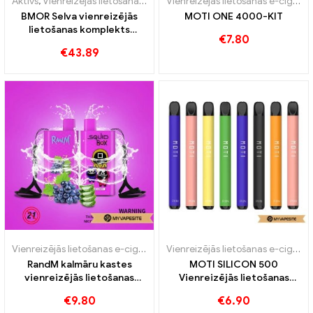
Aktīvs
,
Vienreizējās lietošanas e-cigarete ar nikotīnu
,
Vienreizējās l
Vienreizējās lietošanas e-cigaretes
BMOR Selva vienreizējās
MOTI ONE 4000-KIT
lietošanas komplekts
€
7.80
1100mAh e-cigarešu
€
43.89
vairumtirdzniecība丨
Pielāgots
Vienreizējās lietošanas e-cigaretes
Vienreizējās lietošanas e-cigaretes
RandM kalmāru kastes
MOTI SILICON 500
vienreizējās lietošanas
Vienreizējās lietošanas
vape 5200 Puffs
vape 500 Vilcieni
€
9.80
€
6.90