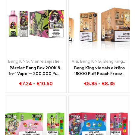
Bang KING
,
Vienreizējās lietošanas e-cigaretes
Visi
,
Bang KING
,
Vienreizējās lieto
,
Bang King viedais ekrāns 15000 Puff
Pērciet Bang Box 200K 8-
Bang King viedais ekrāns
in-1 Vape — 200.000 Puffs
15000 Puff Peach Freeze
un 10 Garšas
vienreizējās lietošanas e-
€
7.24
-
€
10.50
€
5.85
-
€
8.35
cigaretes