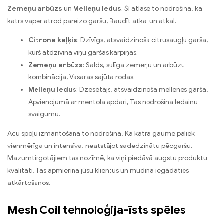
Zemeņu arbūzs
un
Melleņu ledus
. Šī atlase to nodrošina, ka
katrs vaper atrod pareizo garšu, Baudīt atkal un atkal.
Citrona kaļķis
: Dzīvīgs, atsvaidzinoša citrusaugļu garša,
kurš atdzīvina viņu garšas kārpiņas.
Zemeņu arbūzs
: Salds, sulīga zemeņu un arbūzu
kombinācija, Vasaras sajūta rodas.
Melleņu ledus
: Dzesētājs, atsvaidzinoša mellenes garša,
Apvienojumā ar mentola apdari, Tas nodrošina ledainu
svaigumu.
Acu spoļu izmantošana to nodrošina, Ka katra gaume paliek
vienmērīga un intensīva, neatstājot sadedzinātu pēcgaršu.
Mazumtirgotājiem tas nozīmē, ka viņi piedāvā augstu produktu
kvalitāti, Tas apmierina jūsu klientus un mudina iegādāties
atkārtošanos.
Mesh Coil tehnoloģija-īsts spēles