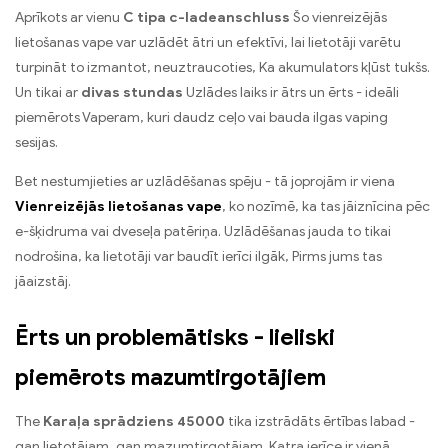
Aprīkots ar vienu
C tipa c-ladeanschluss
Šo vienreizējās
lietošanas vape var uzlādēt ātri un efektīvi, lai lietotāji varētu
turpināt to izmantot, neuztraucoties, Ka akumulators kļūst tukšs.
Un tikai ar
divas stundas
Uzlādes laiks ir ātrs un ērts - ideāli
piemērots Vaperam, kuri daudz ceļo vai bauda ilgas vaping
sesijas.
Bet nestumjieties ar uzlādēšanas spēju - tā joprojām ir viena
Vienreizējās lietošanas vape
, ko nozīmē, ka tas jāiznīcina pēc
e-šķidruma vai dveseļa patēriņa. Uzlādēšanas jauda to tikai
nodrošina, ka lietotāji var baudīt ierīci ilgāk, Pirms jums tas
jāaizstāj.
Ērts un problemātisks - lieliski
piemērots mazumtirgotājiem
The
Karaļa sprādziens 45000
tika izstrādāts ērtības labad -
gan lietotājam, gan mazumtirgotājam. Katra ierīce ir vienā