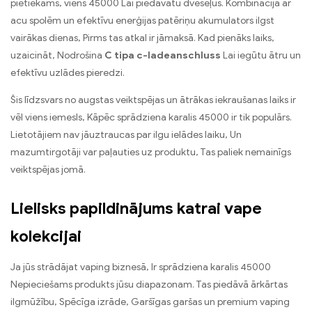
pietiekams, viens 45000 Lai piedāvātu dveseļus. Kombinācijā ar
acu spolēm un efektīvu enerģijas patēriņu akumulators ilgst
vairākas dienas, Pirms tas atkal ir jāmaksā. Kad pienāks laiks,
uzaicināt, Nodrošina
C tipa c-ladeanschluss
Lai iegūtu ātru un
efektīvu uzlādes pieredzi.
Šis līdzsvars no augstas veiktspējas un ātrākas iekraušanas laiks ir
vēl viens iemesls, Kāpēc sprādziena karalis 45000 ir tik populārs.
Lietotājiem nav jāuztraucas par ilgu ielādes laiku, Un
mazumtirgotāji var paļauties uz produktu, Tas paliek nemainīgs
veiktspējas jomā.
Lielisks papildinājums katrai vape
kolekcijai
Ja jūs strādājat vaping biznesā, Ir sprādziena karalis 45000
Nepieciešams produkts jūsu diapazonam. Tas piedāvā ārkārtas
ilgmūžību, Spēcīga izrāde, Garšīgas garšas un premium vaping