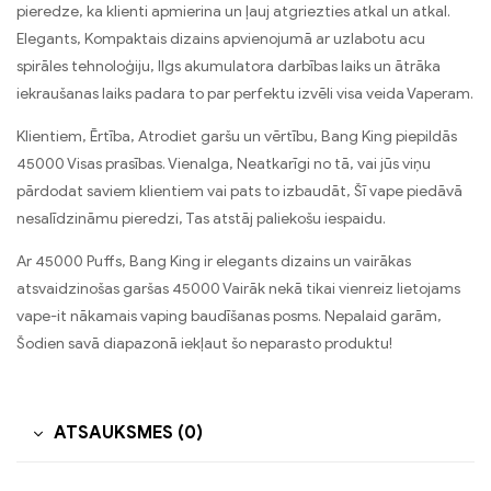
pieredze, ka klienti apmierina un ļauj atgriezties atkal un atkal.
Elegants, Kompaktais dizains apvienojumā ar uzlabotu acu
spirāles tehnoloģiju, Ilgs akumulatora darbības laiks un ātrāka
iekraušanas laiks padara to par perfektu izvēli visa veida Vaperam.
Klientiem, Ērtība, Atrodiet garšu un vērtību, Bang King piepildās
45000 Visas prasības. Vienalga, Neatkarīgi no tā, vai jūs viņu
pārdodat saviem klientiem vai pats to izbaudāt, Šī vape piedāvā
nesalīdzināmu pieredzi, Tas atstāj paliekošu iespaidu.
Ar 45000 Puffs, Bang King ir elegants dizains un vairākas
atsvaidzinošas garšas 45000 Vairāk nekā tikai vienreiz lietojams
vape-it nākamais vaping baudīšanas posms. Nepalaid garām,
Šodien savā diapazonā iekļaut šo neparasto produktu!
ATSAUKSMES (0)