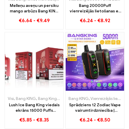
Melleņu aveņu un persiku
Bang 20000Puff
mango arbūzs Bang KING
vienreizējās lietošanas e-
krāsa 30000 Puffs
cigarete, melleņu arbūza
€
6.64
-
€
9.49
€
6.24
-
€
8.92
VIENreizējās lietošanas E-
garša un dubultais tīkls
CIGARETES Divu garšu
vienreizējās lietošanas
ierīce Ideāla kombinācija
Visi
,
Bang KING
,
Bang King viedais ekrāns 15000 Puff
Bang KING
,
Vienreizējās lietošanas e-cigaretes
,
Vienreizējās 
Lush Ice Bang King viedais
Sprādziens 12 Zodiac Vape
ekrāns 15000 Puffs
vairumtirdzniecība |
Perfekti sabalansēts
50.000 Puffs
€
5.85
-
€
8.35
€
6.24
-
€
8.50
arbūzu un piparmētru
maisījums