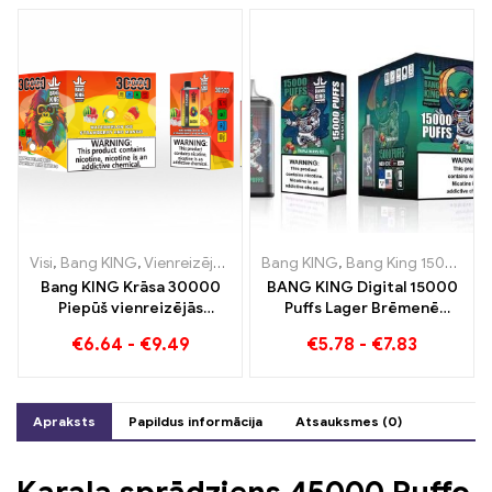
Visi
,
Bang KING
,
Vienreizējās lietošanas e-cigaretes Lietuva
Bang KING
,
Bang King 15000 Puffs
,
Vienr
Bang KING Krāsa 30000
BANG KING Digital 15000
Piepūš vienreizējās
Puffs Lager Brēmenē
lietošanas e-cigareti.
15000 Bez vilciena baudas
€
6.64
-
€
9.49
€
5.78
-
€
7.83
Ideāla vēsa arbūzu
saldējuma un tropisko
zemeņu mango
kombinācija
Apraksts
Papildus informācija
Atsauksmes (0)