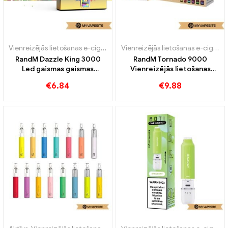
Vienreizējās lietošanas e-cigaretes
Vienreizējās lietošanas e-cigaretes
RandM Dazzle King 3000
RandM Tornado 9000
Led gaismas gaismas
Vienreizējās lietošanas
vienreizējās lietošanas
vape 9000 Puffs
€
6.84
€
9.88
vape 3000 Puffs