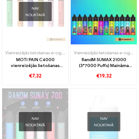
NAV
NOLIKTAVĀ
Vienreizējās lietošanas e-cigaretes
Vienreizējās lietošanas e-cigaretes
MOTI PAIN C4000
RandM SUMAX 21000
vienreizējās lietošanas
(3*7000 Puffs) Maināma
vape 4000 Puffs
gaisa plūsmas jaudas
€
7.32
€
19.32
vienreizējās lietošanas
vape
NAV
NAV
NOLIKTAVĀ
NOLIKTAVĀ