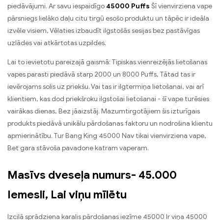
piedāvājumi. Ar savu iespaidīgo
45000 Puffs
Šī vienvirziena vape
pārsniegs lielāko daļu citu tirgū esošo produktu un tāpēc ir ideāla
izvēle visiem, Vēlaties izbaudīt ilgstošās sesijas bez pastāvīgas
uzlādes vai atkārtotas uzpildes.
Lai to ievietotu pareizajā gaismā: Tipiskas vienreizējās lietošanas
vapes parasti piedāvā starp 2000 un 8000 Puffs, Tātad tas ir
ievērojams solis uz priekšu. Vai tas ir ilgtermiņa lietošanai, vai arī
klientiem, kas dod priekšroku ilgstošai lietošanai - šī vape turēsies
vairākas dienas, Bez jāaizstāj. Mazumtirgotājiem šis izturīgais
produkts piedāvā unikālu pārdošanas faktoru un nodrošina klientu
apmierinātību. Tur Bang King 45000 Nav tikai vienvirziena vape,
Bet gara stāvoša pavadone katram vaperam.
Masīvs dveseļa numurs- 45.000
Iemesli, Lai viņu mīlētu
Izcilā sprādziena karalis pārdošanas iezīme 45000 Ir viņa 45000