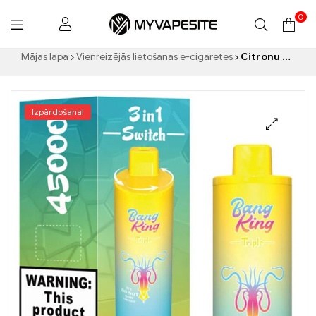
0
Myvapesite.de
Mājas lapa
Vienreizējās lietošanas e-cigaretes
Citronu kaļķu zemeņu arbūzu melleņu ledus sprādziens 45k vape
Izpārdošana!