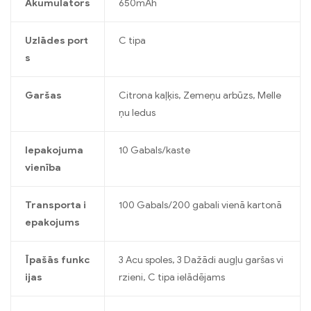
Akumulators
650mAh
Uzlādes port
C tipa
s
Garšas
Citrona kaļķis, Zemeņu arbūzs, Melle
ņu ledus
Iepakojuma
10 Gabals/kaste
vienība
Transporta i
100 Gabals/200 gabali vienā kartonā
epakojums
Īpašās funkc
3 Acu spoles, 3 Dažādi augļu garšas vi
ijas
rzieni, C tipa ielādējams