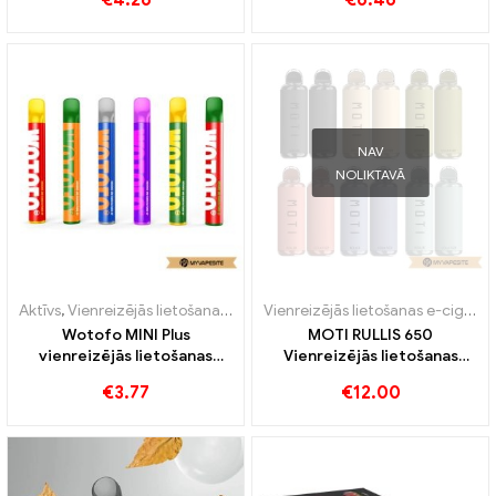
€
4.26
€
6.46
NAV
NOLIKTAVĀ
Aktīvs
,
Vienreizējās lietošanas e-cigarete ar nikotīnu
,
Vienreizējās l
Vienreizējās lietošanas e-cigaretes
Wotofo MINI Plus
MOTI RULLIS 650
vienreizējās lietošanas
Vienreizējās lietošanas
komplekts 500mAh
vape 650 Puffs
€
3.77
€
12.00
vienreizējās lietošanas e-
cigarešu vairumtirdzniecība
丨Pielāgots