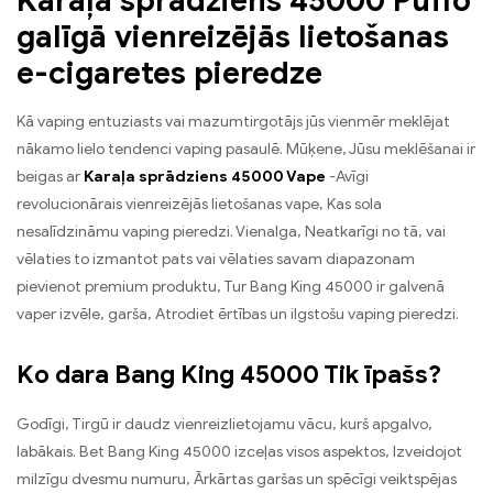
Karaļa sprādziens 45000 Puffo
galīgā vienreizējās lietošanas
e-cigaretes pieredze
Kā vaping entuziasts vai mazumtirgotājs jūs vienmēr meklējat
nākamo lielo tendenci vaping pasaulē. Mūķene, Jūsu meklēšanai ir
beigas ar
Karaļa sprādziens 45000 Vape
-Avīgi
revolucionārais vienreizējās lietošanas vape, Kas sola
nesalīdzināmu vaping pieredzi. Vienalga, Neatkarīgi no tā, vai
vēlaties to izmantot pats vai vēlaties savam diapazonam
pievienot premium produktu, Tur Bang King 45000 ir galvenā
vaper izvēle, garša, Atrodiet ērtības un ilgstošu vaping pieredzi.
Ko dara Bang King 45000 Tik īpašs?
Godīgi, Tirgū ir daudz vienreizlietojamu vācu, kurš apgalvo,
labākais. Bet Bang King 45000 izceļas visos aspektos, Izveidojot
milzīgu dvesmu numuru, Ārkārtas garšas un spēcīgi veiktspējas