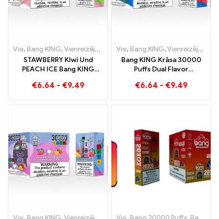
Visi
,
Bang KING
,
Vienreizējās lietošanas e-cigaretes Lietuva
Visi
,
Bang KING
,
Vienreizējās lietošanas e-cigaretes Lietuva
,
Vienr
STAWBERRY KIwi Und
Bang KING Krāsa 30000
PEACH ICE Bang KING
Puffs Dual Flavor
Krāsa 30000 Puffs
vienreizējās lietošanas
€
6.64
-
€
9.49
€
6.64
-
€
9.49
vienreizējās lietošanas e-
ierīce Ideāla melleņu aveņu
cigarete – divējāda garša
un persiku mango arbūza
unikālai tvaicēšanas
kombinācija
pieredzei
Visi
,
Bang KING
,
Vienreizējās lietošanas e-cigaretes Lietuva
Visi
,
Bang 20000 Puffs
,
Bang KING
,
Vienr