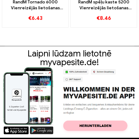
RandM Tornado 6000
RandM spēļu kaste 5200
Vienreizējās lietošanas
Vienreizējās lietošanas
vape 6000 Puffs
vape 5200 Puffs
€
6.43
€
8.46
Laipni lūdzam lietotnē
myvapesite.de!