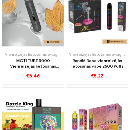
Vienreizējās lietošanas e-cigaretes
,
Vienreizējās lietošanas e-cigare
Vienreizējās lietošanas e-cigaretes
MOTI TUBE 3000
RandM Babe vienreizējās
Vienreizējās lietošanas
lietošanas vape 2500 Puffs
vape 3000 Puffs
€
6.46
€
5.22