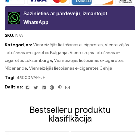
Sazinieties ar pārdevēju, izmantojot
WhatsApp
SKU:
N/A
Kategorijas:
Vienreizējās lietošanas e-cigaretes
,
Vienreizējās
lietošanas e-cigaretes Bulgārija
,
Vienreizējās lietošanas e-
cigaretes Luksemburga
,
Vienreizējās lietošanas e-cigaretes
Nīderlande
,
Vienreizējās lietošanas e-cigaretes Čehija
Tagi:
45000 VAPE
,
F
Facebook
Twitter
Linkedin
Google+
Pinterest
E-
Dalīties:
pasts
Bestselleru produktu
klasifikācija