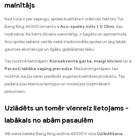
mainītājs
Kad runa ir par vapingu, spoles kvalitāte ir izšķirošs faktors. Tur
Bang King 45000 Izmanto a
Acs-spoles mits 1.0 Ohm
, kas
nodrošina, Ka katrs vilciens vienmērīgi, ir bagāts un apmierinošs.
Acu spoles sakarst vairāk nekā tradicionālās spoles un ļauj labāk
gaumes ekstrakcijai un ilgāku glabāšanas laiku.
Tas nozīmē lietotājam:
Konsekventa garša
,
maigi vilcieni
un a
Parasti labāka vaping pieredze
. Mazumtirgotājiem tas
nozīmē, ka jūs varat piedāvāt augstas kvalitātes produktu, Tas
padara jūsu klientus laimīgus un noved pie turpmākiem
pirkumiem.
Uzlādēts un tomēr vienreiz lietojams -
labākais no abām pasaulēm
Vēl viena lieliska Bang King iezīme 45000 Ir viņa
Uzlādēšana
.