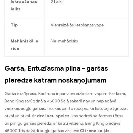
Iekraušanas
2 Laiks
laiks
Tip
Vienreizējās lietošanas vape
Mehāniskā ie
Ne-mehānisks
rīce
Garša, Entuziasma pilna - garšas
pieredze katram noskaņojumam
Garša ir izšķiroša, Kad runa ir par vienreizlietām vapēm. Par laimi,
Bang King sarūgtināja 45000 Šajā sakarā nav un nepiedāvā
vairākas augļu garšas, Tie, kas par to rūpējas, ka lietotāji atgriežas
atkal un atkal. Ar
drei acu spoles
, kas nodrošina formas tērpu
un pilnīgu garšas pieredzi ar katru vilcienu, Bang King piedāvā
45000 Trīs dažādi augļu garšas virzieni:
Citrona kaļķis
,