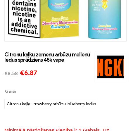
Citronu kaļķu zemeņu arbūzu melleņu
ledus sprādziens 45k vape
€
6.87
€
8.58
Garša
Citronu kaļķu-trawberry arbūzu-blueberry ledus
Minimālā pārdošanas vienība ir 1 Gabals, Uz