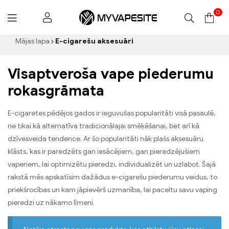
0
Myvapesite.de
Mājas lapa
E-cigarešu aksesuāri
Visaptveroša vape piederumu
rokasgrāmata
E-cigaretes pēdējos gados ir ieguvušas popularitāti visā pasaulē,
ne tikai kā alternatīva tradicionālajai smēķēšanai, bet arī kā
dzīvesveida tendence. Ar šo popularitāti nāk plašs aksesuāru
klāsts, kas ir paredzēts gan iesācējiem, gan pieredzējušiem
vaperiem, lai optimizētu pieredzi, individualizēt un uzlabot. Šajā
rakstā mēs apskatīsim dažādus e-cigarešu piederumu veidus, to
priekšrocības un kam jāpievērš uzmanība, lai paceltu savu vaping
pieredzi uz nākamo līmeni.