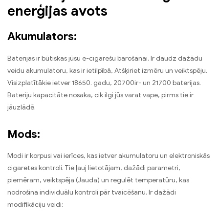
enerģijas avots
Akumulators:
Baterijas ir būtiskas jūsu e-cigarešu barošanai. Ir daudz dažādu
veidu akumulatoru, kas ir ietilpībā, Atšķiriet izmēru un veiktspēju.
Visizplatītākie ietver 18650. gadu, 20700ir- un 21700 baterijas.
Bateriju kapacitāte nosaka, cik ilgi jūs varat vape, pirms tie ir
jāuzlādē.
Mods:
Modi ir korpusi vai ierīces, kas ietver akumulatoru un elektroniskās
cigaretes kontroli. Tie ļauj lietotājam, dažādi parametri,
piemēram, veiktspēja (Jauda) un regulēt temperatūru, kas
nodrošina individuālu kontroli pār tvaicēšanu. Ir dažādi
modifikāciju veidi: