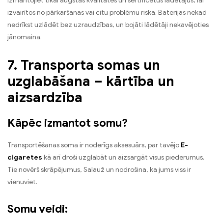
Izmantojiet tikai augstas kvalitātes un sertificētus lādētājus, lai
izvairītos no pārkaršanas vai citu problēmu riska. Baterijas nekad
nedrīkst uzlādēt bez uzraudzības, un bojāti lādētāji nekavējoties
jānomaina.
7. Transporta somas un
uzglabāšana – kārtība un
aizsardzība
Kāpēc izmantot somu?
Transportēšanas soma ir noderīgs aksesuārs, par tavējo
E-
cigaretes
kā arī droši uzglabāt un aizsargāt visus piederumus.
Tie novērš skrāpējumus, Salauž un nodrošina, ka jums viss ir
vienuviet.
Somu veidi: