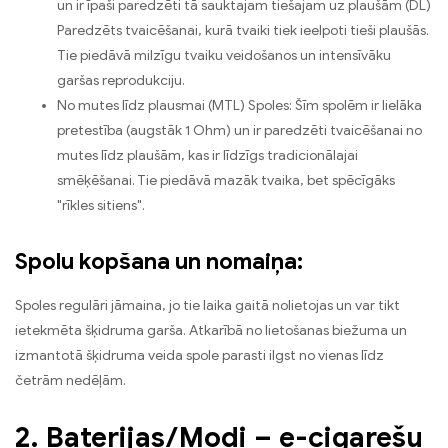
un ir īpaši paredzēti tā sauktajam tiešajam uz plaušām (DL)
Paredzēts tvaicēšanai, kurā tvaiki tiek ieelpoti tieši plaušās.
Tie piedāvā milzīgu tvaiku veidošanos un intensīvāku
garšas reprodukciju.
No mutes līdz plausmai (MTL) Spoles: Šīm spolēm ir lielāka
pretestība (augstāk 1 Ohm) un ir paredzēti tvaicēšanai no
mutes līdz plaušām, kas ir līdzīgs tradicionālajai
smēķēšanai. Tie piedāvā mazāk tvaika, bet spēcīgāks
"rīkles sitiens".
Spolu kopšana un nomaiņa:
Spoles regulāri jāmaina, jo tie laika gaitā nolietojas un var tikt
ietekmēta šķidruma garša. Atkarībā no lietošanas biežuma un
izmantotā šķidruma veida spole parasti ilgst no vienas līdz
četrām nedēļām.
2. Baterijas/Modi – e-cigarešu