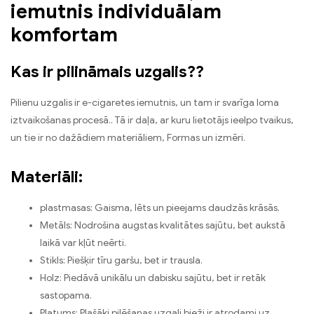
iemutnis individuālam
komfortam
Kas ir pilināmais uzgalis??
Pilienu uzgalis ir e-cigaretes iemutnis, un tam ir svarīga loma
iztvaikošanas procesā.. Tā ir daļa, ar kuru lietotājs ieelpo tvaikus,
un tie ir no dažādiem materiāliem, Formas un izmēri.
Materiāli:
plastmasas: Gaisma, lēts un pieejams daudzās krāsās.
Metāls: Nodrošina augstas kvalitātes sajūtu, bet aukstā
laikā var kļūt neērti.
Stikls: Piešķir tīru garšu, bet ir trausla.
Holz: Piedāvā unikālu un dabisku sajūtu, bet ir retāk
sastopama.
Platums: Plašāki pilēšanas uzgaļi bieži ir atrodami uz