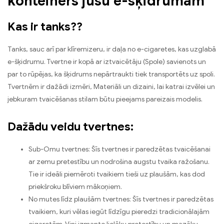
konteiners jūsu e-šķidrumam
Kas ir tanks??
Tanks, sauc arī par klīremizeru, ir daļa no e-cigaretes, kas uzglabā
e-šķidrumu. Tvertne ir kopā ar iztvaicētāju (Spole) savienots un
par to rūpējas, ka šķidrums nepārtraukti tiek transportēts uz spoli.
Tvertnēm ir dažādi izmēri, Materiāli un dizaini, lai katrai izvēlei un
jebkuram tvaicēšanas stilam būtu pieejams pareizais modelis.
Dažādu veidu tvertnes:
Sub-Omu tvertnes: Šīs tvertnes ir paredzētas tvaicēšanai
ar zemu pretestību un nodrošina augstu tvaika ražošanu.
Tie ir ideāli piemēroti tvaikiem tieši uz plaušām, kas dod
priekšroku blīviem mākoņiem.
No mutes līdz plaušām tvertnes: Šīs tvertnes ir paredzētas
tvaikiem, kuri vēlas iegūt līdzīgu pieredzi tradicionālajām