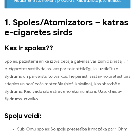
Netika atrasts neviens produkts, kas atbilstu jūsu atlasei.
1. Spoles/Atomizators – katras
e-cigaretes sirds
Kas ir spoles??
Spoles, pazīstami arī kā iztvaicētāja galviņas vai izsmidzinātāji, ir
e-cigaretes sastāvdaļas, kas par to ir atbildīgi, lai uzsildītu e-
šķidrumu un pārvērstu to tvaikos. Tie parasti sastāv no pretestības
stieples un nosūcoša materiāla (bieži kokvilna), kas absorbē e-
šķidrumu. Kad vadu silda strāva no akumulatora, Uzsūktais e-
šķidrums iztvaiko.
Spoļu veidi:
Sub-Omu spoles: Šo spoļu pretestība ir mazāka par 1 Ohm