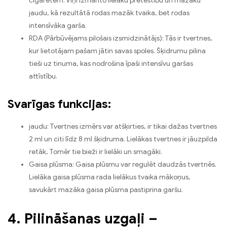
cigaretēm. Viņi izmanto lielāku pretestību un mazāku
jaudu, kā rezultātā rodas mazāk tvaika, bet rodas
intensīvāka garša.
RDA (Pārbūvējams pilošais izsmidzinātājs): Tās ir tvertnes,
kur lietotājam pašam jātin savas spoles. Šķidrumu pilina
tieši uz tinuma, kas nodrošina īpaši intensīvu garšas
attīstību.
Svarīgas funkcijas:
jaudu: Tvertnes izmērs var atšķirties, ir tikai dažas tvertnes
2 ml un citi līdz 8 ml šķidruma. Lielākas tvertnes ir jāuzpilda
retāk, Tomēr tie bieži ir lielāki un smagāki.
Gaisa plūsma: Gaisa plūsmu var regulēt daudzās tvertnēs.
Lielāka gaisa plūsma rada lielākus tvaika mākoņus,
savukārt mazāka gaisa plūsma pastiprina garšu.
4. Pilināšanas uzgaļi –