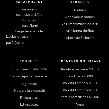
PAKALPOJUMI
ATBALSTS
Par mums
Emuārs
datu aizsardzība
Nodevas un nodokļi
Garantija
Vairumtirdzniecība B2B
Nosacījumi
Atteikuma tiesības
Piegādes metode
Izsekojiet savam
Lejupielādēt lietotni
pasūtījumam
PRODUKTI
BRĒMENES NOLIKTAVA
E-cigarešu OEM&ODM
Karaļa sprādziens 15000
Vienreizējās lietošanas e-
Sprādziens 20000
RandM Tornado 7000
cigaretes
RandM Tornado 9000
E-cigarešu aksesuāri
Karaļa sprādziens 45000
E-cigaretes
Iztvaicētājs
Vape