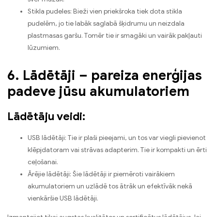
Stikla pudeles: Bieži vien priekšroka tiek dota stikla
pudelēm, jo tie labāk saglabā šķidrumu un neizdala
plastmasas garšu. Tomēr tie ir smagāki un vairāk pakļauti
lūzumiem.
6. Lādētāji – pareiza enerģijas
padeve jūsu akumulatoriem
Lādētāju veidi:
USB lādētāji: Tie ir plaši pieejami, un tos var viegli pievienot
klēpjdatoram vai strāvas adapterim. Tie ir kompakti un ērti
ceļošanai.
Ārējie lādētāji: Šie lādētāji ir piemēroti vairākiem
akumulatoriem un uzlādē tos ātrāk un efektīvāk nekā
vienkāršie USB lādētāji.