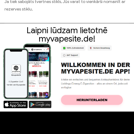
Ja tiek sabojāts tvertnes stikls, Jūs varat to vienkārši nomainīt ar
rezerves stiklu,
Laipni lūdzam lietotnē
myvapesite.de!