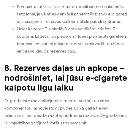
Kompakts futrālis: Tie ir mazi un ideāli piemēroti ikdienas
lietošanai, ja vēlaties vienkārši paņemt līdzi savu e-cigareti
un, iespējams, rezerves spoli vai nelielu pudeli šķidruma.
Lielas kabatas: Tie piedāvā vietu vairākām ierīcēm, E-
šķidrumi, Lādētāji un piederumi. Ideāli piemērots garākiem
braucieniem vai lietotājiem, kuri vēlas pārvadāt dažādas
ierīces vai daudz rezerves daļu.
8. Rezerves daļas un apkope –
nodrošiniet, lai jūsu e-cigarete
kalpotu ilgu laiku
O-gredzeni ir mazi blīvējumi, izmanto tvertnēs un citos
komponentos, lai novērstu noplūdes. Laika gaitā tie var
nolietoties, bet daudzi ražotāji nodrošina rezerves O-gredzenus,
lai vajadzības gadījumā varētu tos nomainīt.