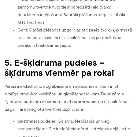
zemomu tvertnēm, jo tie ir paredzēti liela tvaiku
daudzuma ieelpošanai. Šaurāki pilēšanas uzgaļi ir labāki
MTL tvertnēm.
Garš: Garāki pilēšanas uzgaļi var atdzesēt tvaikus, pirms tā
tiek ieelpota, savukārt īsāki pilēšanas uzgaļi nodrošina
tiešāku iztvaikošanas sajūtu.
5. E-šķidruma pudeles –
šķidrums vienmēr pa rokai
Pareiza e-šķidrumu uzglabāšana un apiešanās ar tiem ir ļoti
svarīga produkta kvalitātei un glabāšanas laikam. Daudzām e-
šķidruma pudelēm ir bērniem neatverami vāciņi un ērti pilēšanas
uzgaļi, lai atvieglotu tvertnes uzpildīšanu.
plastmasas pudeles: Gaisma, Neplīstošs un viegli
transportējams. Tie ir ideāli piemēroti lietošanai ceļā, jo tie
sver mazāk.