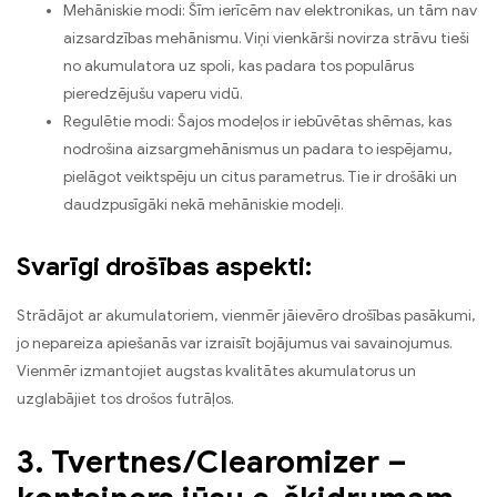
Mehāniskie modi: Šīm ierīcēm nav elektronikas, un tām nav
aizsardzības mehānismu. Viņi vienkārši novirza strāvu tieši
no akumulatora uz spoli, kas padara tos populārus
pieredzējušu vaperu vidū.
Regulētie modi: Šajos modeļos ir iebūvētas shēmas, kas
nodrošina aizsargmehānismus un padara to iespējamu,
pielāgot veiktspēju un citus parametrus. Tie ir drošāki un
daudzpusīgāki nekā mehāniskie modeļi.
Svarīgi drošības aspekti:
Strādājot ar akumulatoriem, vienmēr jāievēro drošības pasākumi,
jo nepareiza apiešanās var izraisīt bojājumus vai savainojumus.
Vienmēr izmantojiet augstas kvalitātes akumulatorus un
uzglabājiet tos drošos futrāļos.
3. Tvertnes/Clearomizer –