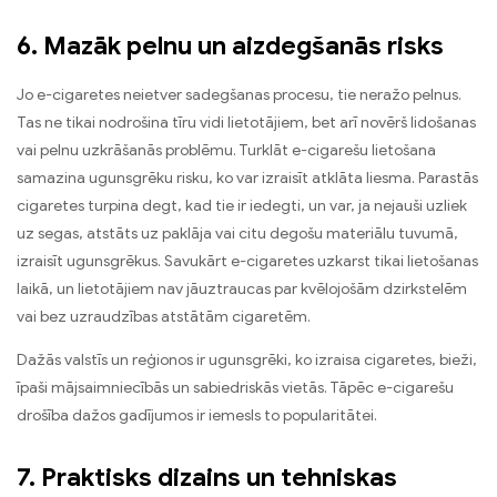
6. Mazāk pelnu un aizdegšanās risks
Jo e-cigaretes neietver sadegšanas procesu, tie neražo pelnus.
Tas ne tikai nodrošina tīru vidi lietotājiem, bet arī novērš lidošanas
vai pelnu uzkrāšanās problēmu. Turklāt e-cigarešu lietošana
samazina ugunsgrēku risku, ko var izraisīt atklāta liesma. Parastās
cigaretes turpina degt, kad tie ir iedegti, un var, ja nejauši uzliek
uz segas, atstāts uz paklāja vai citu degošu materiālu tuvumā,
izraisīt ugunsgrēkus. Savukārt e-cigaretes uzkarst tikai lietošanas
laikā, un lietotājiem nav jāuztraucas par kvēlojošām dzirkstelēm
vai bez uzraudzības atstātām cigaretēm.
Dažās valstīs un reģionos ir ugunsgrēki, ko izraisa cigaretes, bieži,
īpaši mājsaimniecībās un sabiedriskās vietās. Tāpēc e-cigarešu
drošība dažos gadījumos ir iemesls to popularitātei.
7. Praktisks dizains un tehniskas