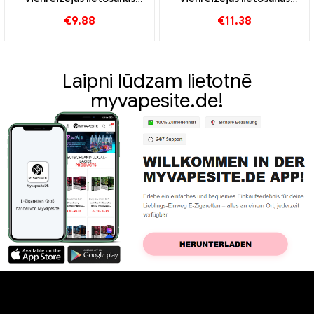
vape 9000 Puffs
vape 10000 Vilcieni
€
9.88
€
11.38
Laipni lūdzam lietotnē
myvapesite.de!