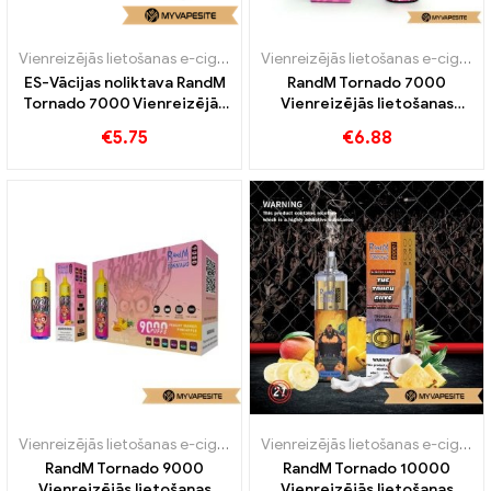
Vienreizējās lietošanas e-cigarete ar nikotīnu
,
Vienreizējās lietošan
Vienreizējās lietošanas e-cigaretes
ES-Vācijas noliktava RandM
RandM Tornado 7000
Tornado 7000 Vienreizējās
Vienreizējās lietošanas
lietošanas vape 7000 Puffs
vape 7000 Puffs
€
5.75
€
6.88
Vienreizējās lietošanas e-cigaretes
Vienreizējās lietošanas e-cigaretes
RandM Tornado 9000
RandM Tornado 10000
Vienreizējās lietošanas
Vienreizējās lietošanas