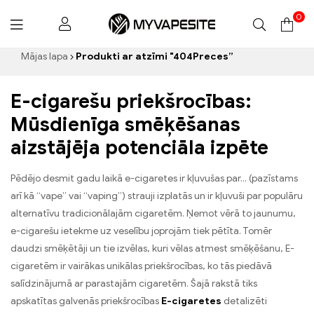
0
Myvapesite.de
Mājas lapa
Produkti ar atzīmi "404Preces”
E-cigarešu priekšrocības:
Mūsdienīga smēķēšanas
aizstājēja potenciāla izpēte
Pēdējo desmit gadu laikā e-cigaretes ir kļuvušas par... (pazīstams
arī kā “vape” vai “vaping”) strauji izplatās un ir kļuvuši par populāru
alternatīvu tradicionālajām cigaretēm. Ņemot vērā to jaunumu,
e-cigarešu ietekme uz veselību joprojām tiek pētīta. Tomēr
daudzi smēķētāji un tie izvēlas, kuri vēlas atmest smēķēšanu, E-
cigaretēm ir vairākas unikālas priekšrocības, ko tās piedāvā
salīdzinājumā ar parastajām cigaretēm. Šajā rakstā tiks
apskatītas galvenās priekšrocības
E-cigaretes
detalizēti