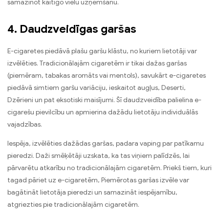
samazinot kaitīgo vielu uzņemšanu.
4. Daudzveidīgas garšas
E-cigaretes piedāvā plašu garšu klāstu, no kuriem lietotāji var
izvēlēties. Tradicionālajām cigaretēm ir tikai dažas garšas
(piemēram, tabakas aromāts vai mentols), savukārt e-cigaretes
piedāvā simtiem garšu variāciju, ieskaitot augļus, Deserti,
Dzērieni un pat eksotiski maisījumi. Šī daudzveidība palielina e-
cigarešu pievilcību un apmierina dažādu lietotāju individuālās
vajadzības.
Iespēja, izvēlēties dažādas garšas, padara vaping par patīkamu
pieredzi. Daži smēķētāji uzskata, ka tas viņiem palīdzēs, lai
pārvarētu atkarību no tradicionālajām cigaretēm. Priekš tiem, kuri
tagad pāriet uz e-cigaretēm, Piemērotas garšas izvēle var
bagātināt lietotāja pieredzi un samazināt iespējamību,
atgriezties pie tradicionālajām cigaretēm.