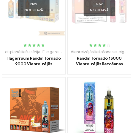
NAV
NAV
NOLIKTAVĀ
NOLIKTAVĀ
Novērtēts
Novērtēts
citplanētiešu sērija
,
E-cigarešu starta komplekts
,
Vienreizējās lieto
Vienreizējās lietošanas e-cigaretes
5.00
no 5
4.15
no 5
I lagerraum Randm Tornado
Randm Tornado 15000
9000 Vienreizējās
Vienreizējās lietošanas
lietošanas vape 9000 Puffs
vape 15000 Puffs