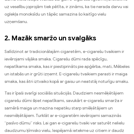
uz veselību joprojām tiek pētīta, ir zināms, ka tie nerada darvu vai
oglekļa monoksīdu un tāpēc samazina šo kaitīgo vielu
uzņemšanu.
2. Mazāk smaržo un svaigāks
Salīdzinot ar tradicionālajām cigaretēm, e-cigarešu tvaikiem ir
ievērojami vājāka smaka. Cigarešu dūmi rada spēcīgu,
nepatīkama smaka, kas ir piestiprināts pie apģērba, mati, Mēbeles
un istabās un ir grūti izņemt. E-cigarešu tvaikiem parasti ir maiga
smaka, kas ātri iztvaiko kopā ar gaisu un neatstāj noturīgu smaku.
Tas ir īpaši svarīgi sociālās situācijās. Daudziem nesmēķētājiem
cigarešu dūmi šķiet nepatīkami, savukārt e-cigarešu smarža ir
samērā maiga un mazina nepatiku starp smēķētājiem un
nesmēķētājiem. Turklāt ar e-cigaretēm ievērojami samazinās
“pasīvo dūmu” risks. Lai gan e-cigarešu tvaiki var saturēt nelielu
daudzumu ķīmisko vielu, Iespējamā ietekme uz citiem ir daudz