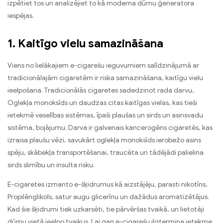
izpētiet tos un analizējiet to kā moderna dūmu ģeneratora
iespējas.
1. Kaitīgo vielu samazināšana
Viens no lielākajiem e-cigarešu ieguvumiem salīdzinājumā ar
tradicionālajām cigaretēm ir riska samazināšana, kaitīgu vielu
ieelpošana. Tradicionālās cigaretes sadedzinot rada darvu,
Oglekļa monoksīds un daudzas citas kaitīgas vielas, kas tieši
ietekmē veselības sistēmas, īpaši plaušas un sirds un asinsvadu
sistēma, bojājumu. Darva ir galvenais kancerogēns cigaretēs, kas
izraisa plaušu vēzi, savukārt oglekļa monoksīds ierobežo asins
spēju, skābekļa transportēšanai, traucēta un tādējādi palielina
sirds slimību un insulta risku.
E-cigaretes izmanto e-šķidrumus kā aizstājēju, parasti nikotīns,
Propilēnglikols, satur augu glicerīnu un dažādus aromatizētājus.
Kad šie šķidrumi tiek uzkarsēti, tie pārvēršas tvaikā, un lietotāji
dūmu vietā ieelpo tvaikus. Lai gan e-cigarešu ilgtermiņa ietekme