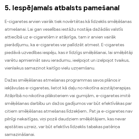
5. Iespējamais atbalsts pamešanai
E-cigaretes arvien vairāk tiek novērtētas kā līdzeklis smēķēšanas
atmešanai. Lai gan veselības iestāžu nostāja dažādās valstīs
attiecībā uz e-cigaretēm ir atšķirīga, tam ir arvien vairāk
pierādījumu, ka e-cigaretes var palīdzēt atmest. E-cigaretes
piedāvā uzvedības iespēju, kas ir līdzīgs smēķēšanai, lai smēķētāji
varētu apmierināt savu ieradumu, ieelpojot un izelpojot tvaikus,
vienlaikus samazinot kaitīgo vielu uzņemšanu.
Dažas smēķēšanas atmešanas programmas savos plānos ir
iekļāvušas e-cigaretes, lietot kā daļu no nikotīna aizstājterapijas.
Atšķirībā no nikotīna plāksteriem vai gumijām, e-cigaretes imitē
smēķēšanas darbību un dažos gadījumos var būt efektīvākas par
citiem smēķēšanas atmešanas līdzekļiem.. Pat ja e-cigaretes nav
pilnīgi nekaitīgas, viņi pozē daudziem smēķētājiem, kas nevar
apstāties uzreiz, var būt efektīvs līdzeklis tabakas patēriņa
samazināšanai.