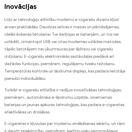
inovācijas
Līdz ar tehnoloģiju attīstību moderno e-cigarešu dizains kļūst
arvien praktiskāks. Daudzas ierīces ir mazas un pārnēsājamas,
ideāls ikdienas lietošanai. Tie darbojas ar baterijām, un tos var
uzlādēt, izmantojot USB vai citas modernas uzlādes metodes,
tāpēc lietotājiem nav jāuztraucas par šķiltavu vai cigarešu
izdzišanu. E-cigarešu elektroniskās sastāvdaļas piedāvā arī
dažādas funkcijas, piemēram, regulējamu tvaiku ražošanu,
Temperatūras kontrole un šķidruma displejs, kas padara lietotāja
pieredzi individuālāku.
Turklāt e-cigarešu attīstība ir radījusi inovatīvākas tehnoloģijas,
piemēram,. automātiska e-šķidrumu uzpilde, izņemamas
baterijas un jaunas apkures tehnoloģijas, kas padara e-cigaretes
efektīvākas un drošākas.
E-cigaretes ir kļuvušas par modernu smēķēšanas iekārtu, un tām
ir daudz priekšrocību, piemēram, kaitīgo vielu samazināšana,