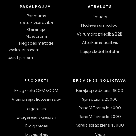
PAKALPOJUMI
ATBALSTS
Par mums
Emuārs
datu aizsardzība
Nodevas un nodokļi
Garantija
Vairumtirdzniecība B2B
Nosacījumi
Atteikuma tiesības
Piegādes metode
Izsekojiet savam
Lejupielādēt lietotni
pasūtījumam
PRODUKTI
BRĒMENES NOLIKTAVA
E-cigarešu OEM&ODM
Karaļa sprādziens 15000
Vienreizējās lietošanas e-
Sprādziens 20000
RandM Tornado 7000
cigaretes
RandM Tornado 9000
E-cigarešu aksesuāri
Karaļa sprādziens 45000
E-cigaretes
Iztvaicētājs
Vape