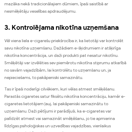
mazāka nekā tradicionālajiem dūmiem, īpaši saistībā ar
nesmēķētāju veselības apdraudējumu.
3. Kontrolējama nikotīna uzņemšana
Vēl viena liela e-cigarešu priekšrocība ir, ka lietotāji var kontrolēt
savu nikotīna uzņemšanu. Dažādiem e-šķidrumiem ir atšķirīga
nikotīna koncentrācija, un daži produkti pat nesatur nikotīnu.
Smēķētāji var izvēlēties sev piemērotu nikotīna stiprumu atkarībā
no savām vajadzībām, lai kontrolētu to uzņemšanu un, ja
nepieciešams, to pakāpeniski samazinātu.
Tas ir īpaši noderīgi cilvēkiem, kuri vēlas atmest smēķēšanu.
Parastās cigaretes satur fiksētu nikotīna koncentrāciju, kamēr e-
cigaretes lietotājiem ļauj, lai pakāpeniski samazinātu to
uzņemšanu. Daži pētījumi ir parādījuši, ka e-cigaretes var
palīdzēt atmest vai samazināt smēķēšanu, jo tie apmierina
līdzīgas psiholoģiskas un uzvedības vajadzības, vienlaikus