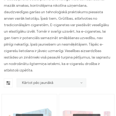
mazāk smakas, kontrolējama nikotīna uzņemšana,
daudzveidīgas garšas un tehnoloģiskā praktiskums piesaista
arvien vairāk lietotāju. Īpaši tiem, Grūtības, atbrīvoties no
tradicionālajām cigaretēm, E-cigaretes var piedāvāt veselīgāku
un elastīgāku izvēli. Tomēr ir svarīgi uzsvērt, ka e-cigaretes, lai
gan tiem ir potenciāls samazināt smēķēšanas uzvedību, nav
pilnīgi nekaitīgi, īpaši jauniešiem un nesmēķētājiem. Tāpēc e-
cigarešu lietošana ir jāveic uzmanīgi. Veselības aizsardzības
iestādes un zinātnieki visā pasaulē turpina pētījumus, lai saprastu
un nodrošinātu ilgtermiņa ietekmi, ka e-cigarešu drošība ir
atbilstoši izpētīta.