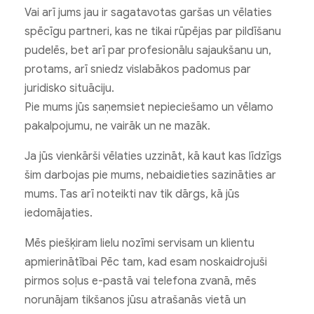
Vai arī jums jau ir sagatavotas garšas un vēlaties
spēcīgu partneri, kas ne tikai rūpējas par pildīšanu
pudelēs, bet arī par profesionālu sajaukšanu un,
protams, arī sniedz vislabākos padomus par
juridisko situāciju.
Pie mums jūs saņemsiet nepieciešamo un vēlamo
pakalpojumu, ne vairāk un ne mazāk.
Ja jūs vienkārši vēlaties uzzināt, kā kaut kas līdzīgs
šim darbojas pie mums, nebaidieties sazināties ar
mums. Tas arī noteikti nav tik dārgs, kā jūs
iedomājaties.
Mēs piešķiram lielu nozīmi servisam un klientu
apmierinātībai Pēc tam, kad esam noskaidrojuši
pirmos soļus e-pastā vai telefona zvanā, mēs
norunājam tikšanos jūsu atrašanās vietā un