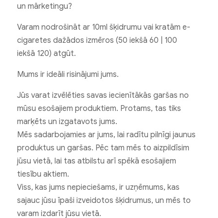
un mārketingu?
Varam nodrošināt ar 10ml šķidrumu vai kratām e-
cigaretes dažādos izmēros (50 iekšā 60 | 100
iekšā 120) atgūt.
Mums ir ideāli risinājumi jums.
Jūs varat izvēlēties savas iecienītākās garšas no
mūsu esošajiem produktiem. Protams, tas tiks
marķēts un izgatavots jums.
Mēs sadarbojamies ar jums, lai radītu pilnīgi jaunus
produktus un garšas. Pēc tam mēs to aizpildīsim
jūsu vietā, lai tas atbilstu arī spēkā esošajiem
tiesību aktiem.
Viss, kas jums nepieciešams, ir uzņēmums, kas
sajauc jūsu īpaši izveidotos šķidrumus, un mēs to
varam izdarīt jūsu vietā.