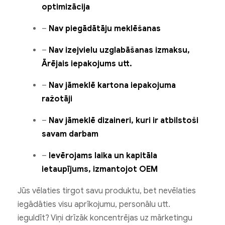
optimizācija
–
Nav piegādātāju meklēšanas
–
Nav izejvielu uzglabāšanas izmaksu,
Ārējais iepakojums utt.
–
Nav jāmeklē kartona iepakojuma
ražotāji
–
Nav jāmeklē dizaineri, kuri ir atbilstoši
savam darbam
–
Ievērojams laika un kapitāla
ietaupījums, izmantojot OEM
Jūs vēlaties tirgot savu produktu, bet nevēlaties
iegādāties visu aprīkojumu, personālu utt.
ieguldīt? Viņi drīzāk koncentrējas uz mārketingu