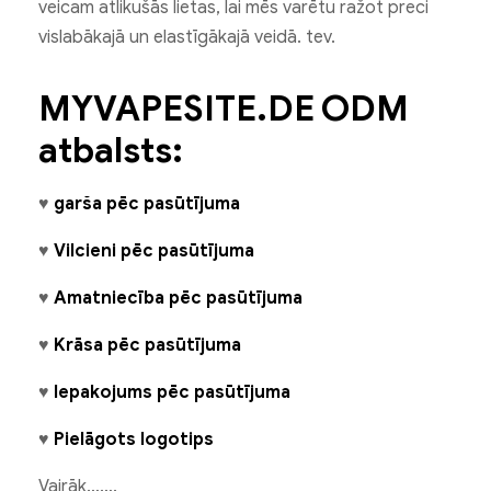
veicam atlikušās lietas, lai mēs varētu ražot preci
vislabākajā un elastīgākajā veidā. tev.
MYVAPESITE.DE ODM
atbalsts:
♥
garša pēc pasūtījuma
♥
Vilcieni pēc pasūtījuma
♥
Amatniecība pēc pasūtījuma
♥
Krāsa pēc pasūtījuma
♥
Iepakojums pēc pasūtījuma
♥
Pielāgots logotips
Vairāk…….