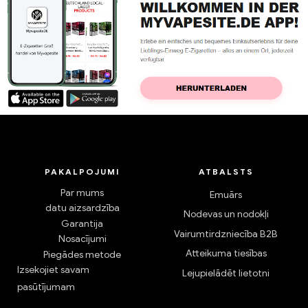
PAKALPOJUMI
ATBALSTS
Par mums
Emuārs
datu aizsardzība
Nodevas un nodokļi
Garantija
Vairumtirdzniecība B2B
Nosacījumi
Atteikuma tiesības
Piegādes metode
Izsekojiet savam
Lejupielādēt lietotni
pasūtījumam