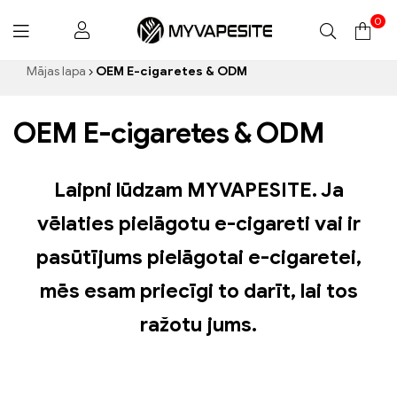
0
Myvapesite.de
Mājas lapa
OEM E-cigaretes & ODM
OEM E-cigaretes & ODM
Laipni lūdzam MYVAPESITE. Ja
vēlaties pielāgotu e-cigareti vai ir
pasūtījums pielāgotai e-cigaretei,
mēs esam priecīgi to darīt, lai tos
ražotu jums.