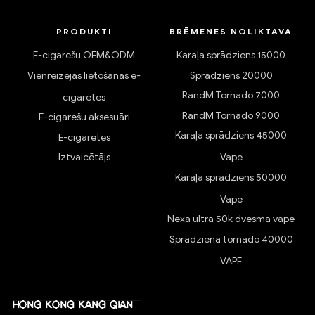
PRODUKTI
BRĒMENES NOLIKTAVA
E-cigarešu OEM&ODM
Karaļa sprādziens 15000
Vienreizējās lietošanas e-
Sprādziens 20000
RandM Tornado 7000
cigaretes
RandM Tornado 9000
E-cigarešu aksesuāri
Karaļa sprādziens 45000
E-cigaretes
Iztvaicētājs
Vape
Karaļa sprādziens 50000
Vape
Nexa ultra 50k dvesma vape
Sprādziena tornado 40000
VAPE