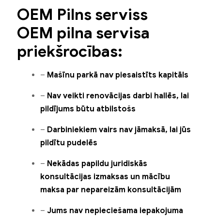
OEM Pilns serviss
OEM pilna servisa
priekšrocības:
–
Mašīnu parkā nav piesaistīts kapitāls
–
Nav veikti renovācijas darbi hallēs, lai
pildījums būtu atbilstošs
–
Darbiniekiem vairs nav jāmaksā, lai jūs
pildītu pudelēs
–
Nekādas papildu juridiskās
konsultācijas izmaksas un mācību
maksa par nepareizām konsultācijām
–
Jums nav nepieciešama iepakojuma