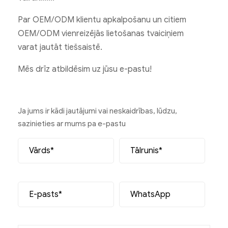
Par OEM/ODM klientu apkalpošanu un citiem
OEM/ODM vienreizējās lietošanas tvaiciņiem
varat jautāt tiešsaistē.
Mēs drīz atbildēsim uz jūsu e-pastu!
Ja jums ir kādi jautājumi vai neskaidrības, lūdzu,
sazinieties ar mums pa e-pastu