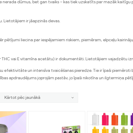
ie nerada dūmus, bet gan tvaiks – kas tiek uzskatīts par mazāk kaitīgu 
bu. Lietotājiem ir jāapzinās devas.
mēr pētījumi liecina par iespējamiem riskiem, piemēram, elpceļu kairinā
s. ar THC vai E vitamīna acetātu) ir dokumentēti. Lietotājiem vajadzētu 
 efektivitāte un intensīva tvaicēšanas pieredze. Tie ir īpaši piemēroti
elības apdraudējums joprojām pastāv, jo īpaši nikotīna un ilgtermiņa pēt