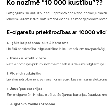
Ko nozīmē “10 000 kustību”??
Paziņojums “10 000 izpūtienu” apraksta aptuveno inhalāciju skaitu, k
ierīcēm, kurām ir tikai daži simti vilkšanas, šie modeļi piedāvā ievēr
E-cigarešu priekšrocības ar 10000 vilci
1. Ilgāks kalpošanas laiks & Komforts
Lielākā priekšrocība ir ilgs darbības laiks. Lietotājiem nav pastāvī
2. Izmaksu efektivitāte
Retāki nomaiņas pirkumi nozīmē mazākus izdevumus ilgtermiņā. Lie
3. Videi draudzīgāks
Lielākas ietilpības ierīces ir jāiznīcina retāk, kas samazina elektr
4. Jaudīgas baterijas
Šīm e-cigaretēm ir lielas, bieži uzlādējamas baterijas. Daudzus mo
5. Augstāka tvaika ražošana