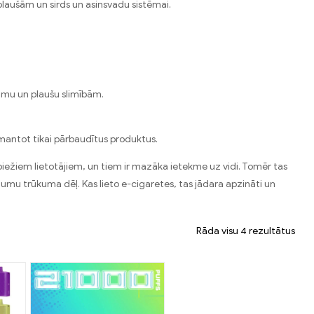
plaušām un sirds un asinsvadu sistēmai.
jumu un plaušu slimībām.
izmantot tikai pārbaudītus produktus.
 biežiem lietotājiem, un tiem ir mazāka ietekme uz vidi. Tomēr tas
ījumu trūkuma dēļ. Kas lieto e-cigaretes, tas jādara apzināti un
Rāda visu 4 rezultātus