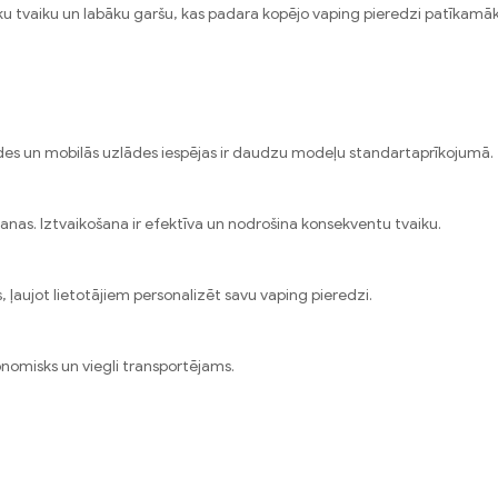
āku tvaiku un labāku garšu, kas padara kopējo vaping pieredzi patīkamā
zlādes un mobilās uzlādes iespējas ir daudzu modeļu standartaprīkojumā.
šanas. Iztvaikošana ir efektīva un nodrošina konsekventu tvaiku.
ļaujot lietotājiem personalizēt savu vaping pieredzi.
gonomisks un viegli transportējams.