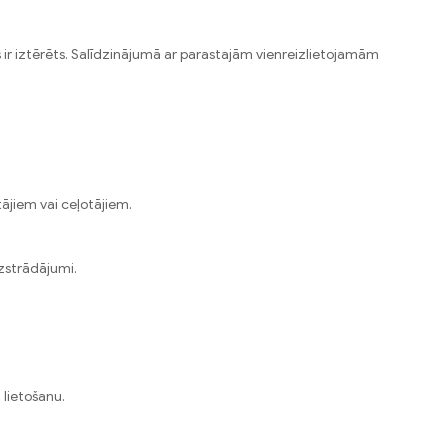
ms ir iztērēts. Salīdzinājumā ar parastajām vienreizlietojamām
tājiem vai ceļotājiem.
zstrādājumi.
 lietošanu.