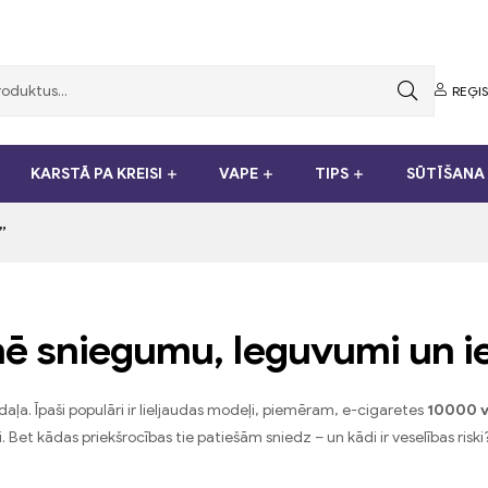
REĢIS
KARSTĀ PA KREISI
VAPE
TIPS
SŪTĪŠANA 
”
nē sniegumu, Ieguvumi un i
ļa. Īpaši populāri ir lieljaudas modeļi, piemēram, e-cigaretes
10000 v
Bet kādas priekšrocības tie patiešām sniedz – un kādi ir veselības riski