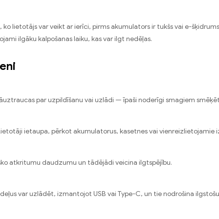
o lietotājs var veikt ar ierīci, pirms akumulators ir tukšs vai e-šķidru
ojami ilgāku kalpošanas laiku, kas var ilgt nedēļas.
eni
gi jāuztraucas par uzpildīšanu vai uzlādi — īpaši noderīgi smagiem smēķē
totāji ietaupa, pērkot akumulatorus, kasetnes vai vienreizlietojamie i
onisko atkritumu daudzumu un tādējādi veicina ilgtspējību.
deļus var uzlādēt, izmantojot USB vai Type-C, un tie nodrošina ilgstošu