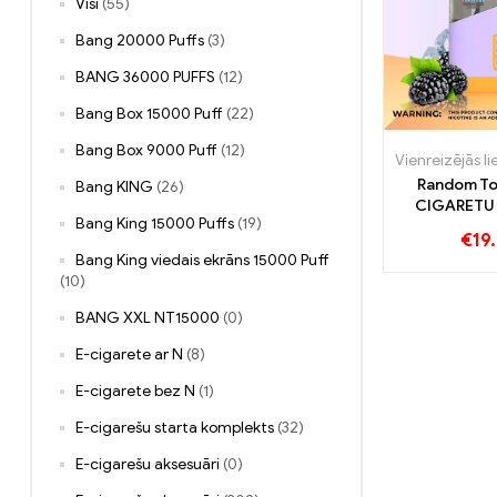
Visi
(55)
Bang 20000 Puffs
(3)
BANG 36000 PUFFS
(12)
Bang Box 15000 Puff
(22)
Bang Box 9000 Puff
(12)
Random To
Bang KING
(26)
CIGARETU
Bang King 15000 Puffs
(19)
10000 Puffs
€
19
vienreizējās
Bang King viedais ekrāns 15000 Puff
va
(10)
BANG XXL NT15000
(0)
E-cigarete ar N
(8)
E-cigarete bez N
(1)
E-cigarešu starta komplekts
(32)
E-cigarešu aksesuāri
(0)