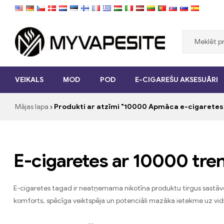
Myvapesite.de
VEIKALS
MOD
POD
E-CIGAREŠU AKSESUĀRI
Pasūtiet
e-
Mājas lapa
Produkti ar atzīmi "10000 Apmāca e-cigaretes
cigaretes
lēti
tiešsaistē
vietnē
myvapesite.de
E-cigaretes ar 10000 tre
E-cigaretes tagad ir neatņemama nikotīna produktu tirgus sastāvda
komforts, spēcīga veiktspēja un potenciāli mazāka ietekme uz vidi. 