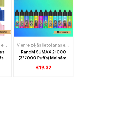
reizējās lietošanas e-cigaretes Slovākija
Vienreizējās lietošanas e-cigaretes
Vienreizējās lietošanas e-cigaretes
,
Vienreizējās lietošanas e-ciga
es
RandM SUMAX 21000
ās
(3*7000 Puffs) Maināma
000
gaisa plūsmas jaudas
€
19.32
vienreizējās lietošanas
vape