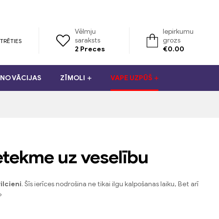
Vēlmju
Iepirkumu
saraksts
grozs
TRĒTIES
2
Preces
€
0.00
NO VĀCIJAS
ZĪMOLI
VAPE UZPŪŠ
etekme uz veselību
ilcieni
. Šīs ierīces nodrošina ne tikai ilgu kalpošanas laiku, Bet arī
?