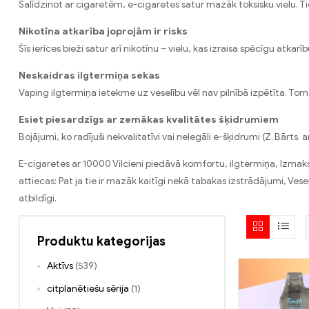
Salīdzinot ar cigaretēm, e-cigaretes satur mazāk toksisku vielu. T
Nikotīna atkarība joprojām ir risks
Šīs ierīces bieži satur arī nikotīnu – vielu, kas izraisa spēcīgu atkarī
Neskaidras ilgtermiņa sekas
Vaping ilgtermiņa ietekme uz veselību vēl nav pilnībā izpētīta. To
Esiet piesardzīgs ar zemākas kvalitātes šķidrumiem
Bojājumi, ko radījuši nekvalitatīvi vai nelegāli e-šķidrumi (Z. Bārt
E-cigaretes ar 10000 Vilcieni piedāvā komfortu, ilgtermiņa, Izmaksu
attiecas: Pat ja tie ir mazāk kaitīgi nekā tabakas izstrādājumi, Ves
atbildīgi.
Produktu kategorijas
Aktīvs
(539)
citplanētiešu sērija
(1)