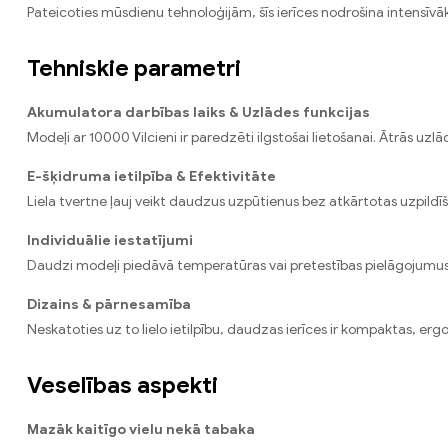
Pateicoties mūsdienu tehnoloģijām, šīs ierīces nodrošina intensīv
Tehniskie parametri
Akumulatora darbības laiks & Uzlādes funkcijas
Modeļi ar 10000 Vilcieni ir paredzēti ilgstošai lietošanai. Ātrās u
E-šķidruma ietilpība & Efektivitāte
Liela tvertne ļauj veikt daudzus uzpūtienus bez atkārtotas uzpildī
Individuālie iestatījumi
Daudzi modeļi piedāvā temperatūras vai pretestības pielāgojumus, 
Dizains & pārnesamība
Neskatoties uz to lielo ietilpību, daudzas ierīces ir kompaktas, er
Veselības aspekti
Mazāk kaitīgo vielu nekā tabaka