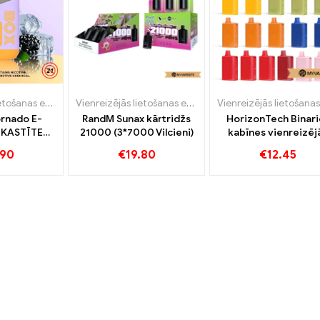
Vienreizējās lietošanas e-cigaretes
,
Vienreizējās lietošanas e-cigaretes Zviedrija
Vienreizējās lietošanas e-cigaretes
,
Vien
rnado E-
RandM Sunax kārtridžs
HorizonTech Binari
 KASTĪTE
21000 (3*7000 Vilcieni)
kabīnes vienreizēj
 Mesh Coil
lietošanas vape 10
.90
€
19.80
€
12.45
 lietošanas
Puffs
pe