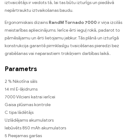
iztvaicētājs ir veidots tā, lai tas būtu izturīgs un piedāvā
nepārtrauktu iztvaikošanas baudu.
Ergonomiskais dizains
RandM Tornado 7000
ir viņa izcilās
meistarības apliecinājums. Ierīce ērti ieguļ rokā, padarot to
pārnēsājamu un ērti lietojamu jebkur. Tās plānā un izturīgā
konstrukcija garantē pirmklasīgu tvaicēšanas pieredzi bez
grabēšanas vai neparastiem trokšņiem darbības laikā..
Parametrs
2 % Nikotīna sāls
14 ml E-šķidrums
7000 Vilcieni katrai ierīcei
Gaisa plūsmas kontrole
C tipa lādētājs
Uzlādējams akumulators
Iebūvēts 850 mAh akumulators
5 Pieejamas garšas