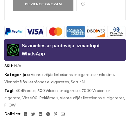
PIEVIENOT GROZAM
Sazinieties ar pārdevēju, izmantojot
WhatsApp
SKU:
N/A
Kategorijas:
Vienreizējās lietošanas e-cigarete ar nikotīnu
,
Vienreizējās lietošanas e-cigaretes
,
Satur N
Tagi:
404Preces
,
500 Vilcieni e-cigarete
,
7000 Vilcieni e-
cigarete
,
Virs 500
,
Reklāma 1
,
Vienreizējās lietošanas e-cigaretes
,
F
,
OW
Facebook
Twitter
Linkedin
Google+
Pinterest
E-
Dalīties:
pasts