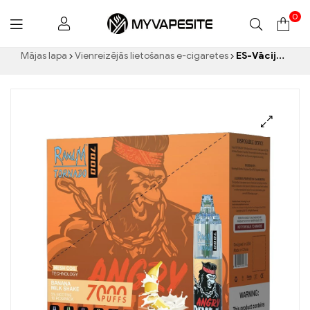
0
Myvapesite.de
Mājas lapa
Vienreizējās lietošanas e-cigaretes
ES-Vācijas noliktava RandM Tornado 7000 Vienreizējās lietošanas vape 7000 Puffs