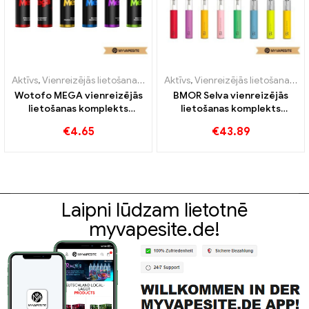
Aktīvs
,
Vienreizējās lietošanas e-cigarete ar nikotīnu
Aktīvs
,
Vienreizējās lietošanas e-cigarete ar nikotīnu
,
Vienreizējās l
Wotofo MEGA vienreizējās
BMOR Selva vienreizējās
lietošanas komplekts
lietošanas komplekts
980mAh e-cigarešu
1100mAh e-cigarešu
€
4.65
€
43.89
vairumtirdzniecība丨
vairumtirdzniecība丨
Pielāgots
Pielāgots
Laipni lūdzam lietotnē
myvapesite.de!