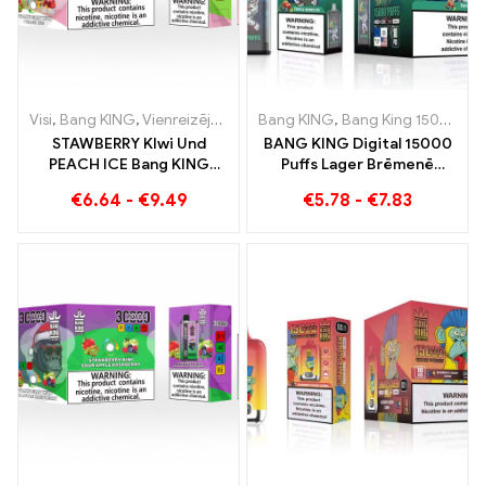
Visi
,
Bang KING
,
Vienreizējās lietošanas e-cigaretes Lietuva
Bang KING
,
Bang King 15000 Puffs
,
Vienr
STAWBERRY KIwi Und
BANG KING Digital 15000
PEACH ICE Bang KING
Puffs Lager Brēmenē
Krāsa 30000 Puffs
15000 Bez vilciena baudas
€
6.64
-
€
9.49
€
5.78
-
€
7.83
vienreizējās lietošanas e-
cigarete – divējāda garša
unikālai tvaicēšanas
pieredzei