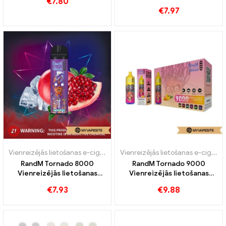
€
7.80
komplekts 850mAh
€
7.97
vienreizējās lietošanas e-
cigarešu vairumtirdzniecība
丨Pielāgots
Vienreizējās lietošanas e-cigaretes
Vienreizējās lietošanas e-cigaretes
RandM Tornado 8000
RandM Tornado 9000
Vienreizējās lietošanas
Vienreizējās lietošanas
vape 8000 Puffs
vape 9000 Puffs
€
7.93
€
9.88