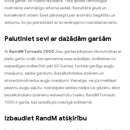
izcila garša- un tvaika ražošana. Tīkla spoles tehnoloģija
nodrošina vienmērīgu siltuma sadali, Rezultātā gludi un
konsekventi sitieni. Esiet pārsteigts par aromātu bagātību un
dziļumu, ko jūs pieredzēsit ar šo ievērojamo tvaicēšanas ierīci.
Palutiniet sevi ar dažādām garšām
Ar
RandM Tornado 7000
Jūsu garšas kārpiņas tiks lutinātas ar
plašu garšu izvēli, kas apmierina visas aukslējas. Izvēlieties no
iespaidīgas izvēles līdz pat 50 Garšas, tostarp garšīgs augļu
maisījums, saldie gardumi, Bezalkoholiskie dzērieni un
atsvaidzinoši ledus augļu maisījumi. Vienalga, vai jūs meklējat
pikantu augļu sajūtu, nostalģisks saldais našķis vai gāzēts, alkst
bezalkoholisko dzērienu iedvesmotu tvaiku, RandM Tornado
7000 ir garša, kas ievedīs jūs tveicīgā svētlaimē.
Izbaudiet RandM atšķirību