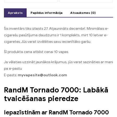
saldējuma un tropisko
zemeņu mango
kombinācija
Apraksts
Papildus informācija
Atsauksmes (0)
Šis inventārs tiks izlaists 27. Atjaunināts decembrī. Minimālais e-
cigarešu pasūtījuma daudzums ir 1 komplekts, mirt 10 Ietver e-
cigaretes. Jūs varat izvēlēties savu iecienītāko garšu.
Šī produkta cena atbilst cenai 10 vapes
Ja vēlaties uzzināt jaunākos krājumus, jūs varat sazināties ar mani
pa e-pastu
E-pasts:
myvapesite@outlook.com
RandM Tornado 7000: Labākā
tvaicēšanas pieredze
Iepazīstinām ar RandM Tornado 7000