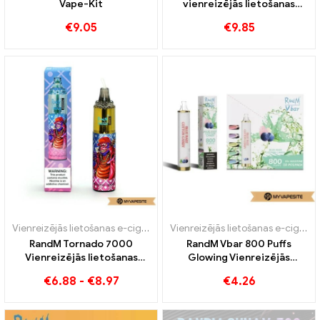
Vape-Kit
vienreizējās lietošanas
vape 10000 Vilcieni
€
9.05
€
9.85
Vienreizējās lietošanas e-cigaretes
Vienreizējās lietošanas e-cigaretes
RandM Tornado 7000
RandM Vbar 800 Puffs
Vienreizējās lietošanas
Glowing Vienreizējās
vape 7000 Puffs
lietošanas Vape
€
6.88
-
€
8.97
€
4.26