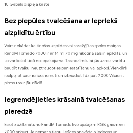
10 Gabals displeja kastē
Bez piepūles tvaicēšana ar iepriekš
aizpildītu ērtību
Vairs nekādas kaitinošas uzpildes vai sarežģītas spoles maiņas.
RandM Tornado 7000 ir ar 14 ml 70 mg nikotīna sāls ir iepildīts, un
to var lietot tieši no iepakojuma. Tas nozīmē, lai jūs uzreiz varētu
baudīt tvaiku, neuztraucoties par iestatīšanu vai apkopi. Vienkārši
ieelpojiet caur ierīces iemuti un izbaudiet līdz pat 7.000 Vilcieni,
pirms tas ir jāuzlādē.
Iegremdējieties krāsainā tvaicēšanas
pieredzē
Esiet apžilbināts no RandM Tornado kvēlojošajām RGB gaismām
7000 apburt. Ja ņemat sitienu, Ierīces apakšdaļa iedegas un