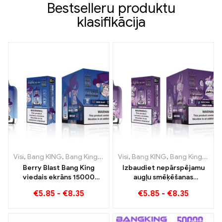
Bestselleru produktu
klasifikācija
Visi
,
Bang KING
,
Bang King viedais ekrāns 15000 Puff
Visi
,
Bang KING
,
Bang King viedais ekrāns 15000 Puff
,
Vienreizējās
Berry Blast Bang King
Izbaudiet nepārspējamu
viedais ekrāns 15000
augļu smēķēšanas
Piepūš jaunās paaudzes
pieredzi, izmantojot
€
5.85
-
€
8.35
€
5.85
-
€
8.35
vienreizējās lietošanas e-
Grape Jelly Bang King
cigareti
Smart Screen 15000 Puff