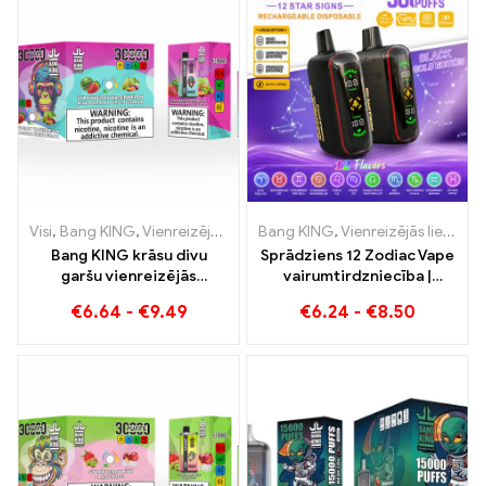
Visi
,
Bang KING
,
Vienreizējās lietošanas e-cigaretes Lietuva
Bang KING
,
Vienreizējās lietošanas e-cigaretes
,
Vienr
Bang KING krāsu divu
Sprādziens 12 Zodiac Vape
garšu vienreizējās
vairumtirdzniecība |
lietošanas e-cigarete
50.000 Puffs
€
6.64
-
€
9.49
€
6.24
-
€
8.50
30000 Vilcieni pilni garšas
ar zemeņu arbūzu un kivi
pasifloras gvajavu