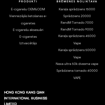
PRODUKTI
BRĒMENES NOLIKTAVA
E-cigarešu OEM&ODM
Karaļa sprādziens 15000
Vienreizējās lietošanas e-
Sprādziens 20000
RandM Tornado 7000
cigaretes
RandM Tornado 9000
E-cigarešu aksesuāri
Karaļa sprādziens 45000
E-cigaretes
Iztvaicētājs
Vape
Karaļa sprādziens 50000
Vape
Nexa ultra 50k dvesma vape
Sprādziena tornado 40000
VAPE