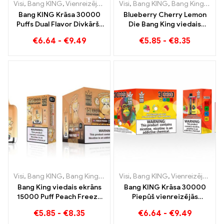
Visi
,
Bang KING
,
Vienreizējās lietošanas e-cigaretes Lietuva
Visi
,
Bang KING
,
Bang King viedais ekrāns 15000 Puff
,
Vienr
Bang KING Krāsa 30000
Blueberry Cherry Lemon
Puffs Dual Flavor Divkāršs
Die Bang King viedais
baudījums ar zemeņu kivi
ekrāns 15000 Puffs
€
6.64
-
€
9.49
€
5.85
-
€
8.35
un skābo ābolu avenēm
Pārskats par novatorisku
vienreizējās lietošanas e-
cigareti
Visi
,
Bang KING
,
Bang King viedais ekrāns 15000 Puff
Visi
,
Bang KING
,
Vienreizējās lietošanas e-cigaretes Lietuva
,
Vienreizējās
Bang King viedais ekrāns
Bang KING Krāsa 30000
15000 Puff Peach Freeze
Piepūš vienreizējās
vienreizējās lietošanas e-
lietošanas e-cigareti.
€
5.85
-
€
8.35
€
6.64
-
€
9.49
cigaretes
Ideāla vēsa arbūzu