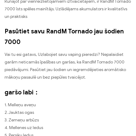
Runājot par vienreizlietojamiem iztvaicētājiem, ir RandM Tornado
7000 īsts spēles mainītājs. Uzlādējams akumulators ir kvalitatīvs
un praktisks
Pasūtiet savu RandM Tornado jau šodien
7000
Vai tu esi gatavs, Uzlabojiet savu vaping pieredzi? Nepalaidiet
garām neticamās īpašības un garšas, ka RandM Tornado 7000
piedāvājumi. Pasūtiet jau šodien un iegremdējieties aromātisko
mākoņu pasaulē un bez piepūles tvaicējot.
garšo labi：
1. Melleņu aveņu
2. Jauktas ogas
3. Zemeņu arbūzs
4. Mellenes uz ledus
5. Persiku ledus