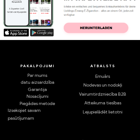
PAKALPOJUMI
ATBALSTS
Par mums
Emuārs
datu aizsardzība
Nodevas un nodokļi
Garantija
Vairumtirdzniecība B2B
Nosacījumi
Atteikuma tiesības
Piegādes metode
Izsekojiet savam
Lejupielādēt lietotni
pasūtījumam