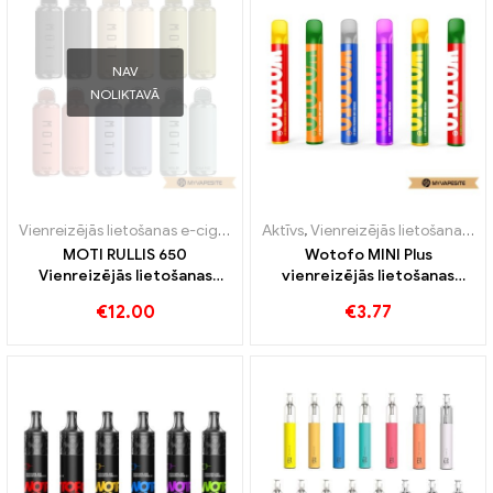
NAV
NOLIKTAVĀ
Vienreizējās lietošanas e-cigaretes
Aktīvs
,
Vienreizējās lietošanas e-cigarete ar nikotīnu
MOTI RULLIS 650
Wotofo MINI Plus
Vienreizējās lietošanas
vienreizējās lietošanas
vape 650 Puffs
komplekts 500mAh
€
12.00
€
3.77
vienreizējās lietošanas e-
cigarešu vairumtirdzniecība
丨Pielāgots