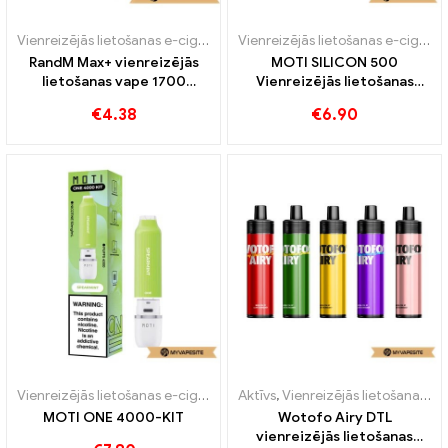
Vienreizējās lietošanas e-cigaretes
Vienreizējās lietošanas e-cigaretes
RandM Max+ vienreizējās
MOTI SILICON 500
lietošanas vape 1700
Vienreizējās lietošanas
Vilcieni
vape 500 Vilcieni
€
4.38
€
6.90
Vienreizējās lietošanas e-cigaretes
Aktīvs
,
Vienreizējās lietošanas e-cigare
,
Vienreizējās lietošanas e-cigarete ar nikotīnu
MOTI ONE 4000-KIT
Wotofo Airy DTL
vienreizējās lietošanas