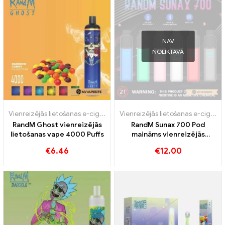
NAV
NOLIKTAVĀ
Vienreizējās lietošanas e-cigaretes
Vienreizējās lietošanas e-cigaretes
RandM Ghost vienreizējās
RandM Sunax 700 Pod
lietošanas vape 4000 Puffs
maināms vienreizējās
lietošanas vape komplekts
€
6.46
€
12.00