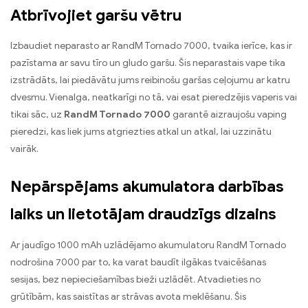
Atbrīvojiet garšu vētru
Izbaudiet neparasto ar RandM Tornado 7000, tvaika ierīce, kas ir
pazīstama ar savu tīro un gludo garšu. Šis neparastais vape tika
izstrādāts, lai piedāvātu jums reibinošu garšas ceļojumu ar katru
dvesmu. Vienalga, neatkarīgi no tā, vai esat pieredzējis vaperis vai
tikai sāc, uz
RandM Tornado 7000
garantē aizraujošu vaping
pieredzi, kas liek jums atgriezties atkal un atkal, lai uzzinātu
vairāk.
Nepārspējams akumulatora darbības
laiks un lietotājam draudzīgs dizains
Ar jaudīgo 1000 mAh uzlādējamo akumulatoru RandM Tornado
nodrošina 7000 par to, ka varat baudīt ilgākas tvaicēšanas
sesijas, bez nepieciešamības bieži uzlādēt. Atvadieties no
grūtībām, kas saistītas ar strāvas avota meklēšanu. Šis