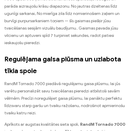
parāda aizraujošu krāsu diapazonu. No jautras dzeltenas līdz
ugunīgi sarkanai, No mierīga zila līdz nomierinošiem zaļiem un
burvīgi purpursarkaniem toņiem — šīs gaismas piešķir jūsu
tvaicēšanas sesijām vizuālu baudījumu.. Gaismas pavada jūsu
vilcienu un aptuveni spīd 7 turpiniet sekundes, radot patiesi
ieskaujošu pieredzi.
Regulējama gaisa plūsma un uzlabota
tīkla spole
RandM Tornado 7000 piedāvā regulējamu gaisa plūsmu, lai jūs
varētu personalizēt savu tvaicēšanas pieredzi atbilstoši savām
vēlmēm. Precīzi noregulējiet gaisa plūsmu, lai panāktu perfektu
līdzsvaru starp garšu un tvaiku ražošanu, nodrošinot apmierinošu
tvaiku katru reizi.
Aprīkots ar augstas kvalitātes sieta spoli,
RandM Tornado 7000