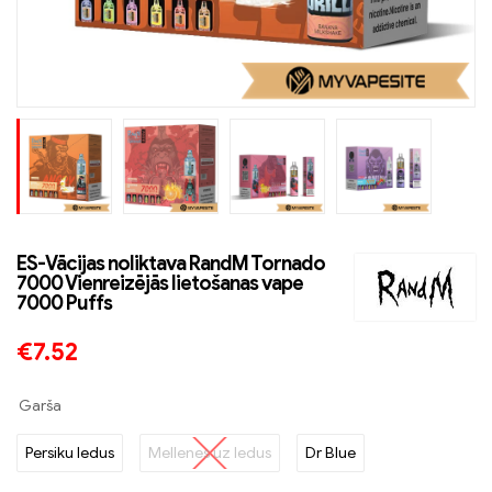
ES-Vācijas noliktava RandM Tornado
7000 Vienreizējās lietošanas vape
7000 Puffs
€
7.52
Garša
Persiku ledus
Mellenes uz ledus
Dr Blue