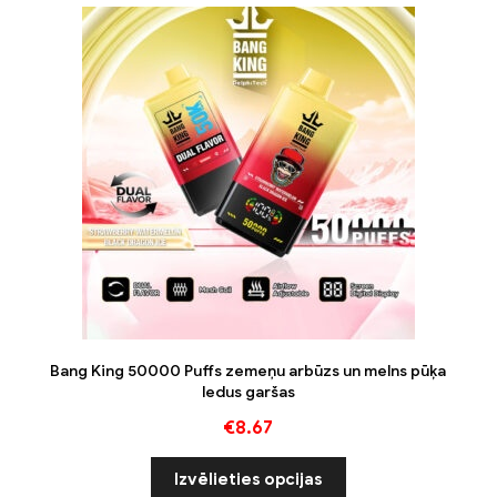
Bang King 50000 Puffs zemeņu arbūzs un melns pūķa
ledus garšas
€
8.67
Izvēlieties opcijas