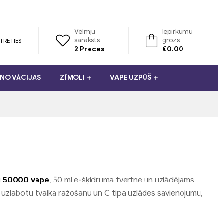
Vēlmju
Iepirkumu
saraksts
grozs
TRĒTIES
2
Preces
€
0.00
NO VĀCIJAS
ZĪMOLI
VAPE UZPŪŠ
u
50000 vape
, 50 ml e-šķidruma tvertne un uzlādējams
ai uzlabotu tvaika ražošanu un C tipa uzlādes savienojumu,