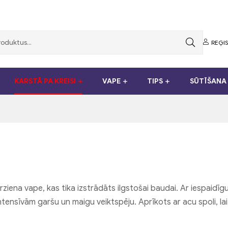
REĢIS
KARSTĀ PA KREISI
VAPE
TIPS
SŪTĪŠANA 
rziena vape, kas tika izstrādāts ilgstošai baudai. Ar iespaidīg
intensīvām garšu un maigu veiktspēju. Aprīkots ar acu spoli, l