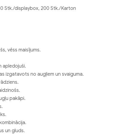
10 Stk./displaybox, 200 Stk./Karton
šs, vēss maisījums.
 apledojuši.
 kas izgatavots no augļiem un svaiguma.
rādziens.
idzinošs.
gļu pakāpi.
s.
ks.
 kombinācija.
us un gluds.