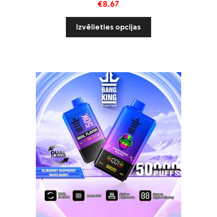
€
8.67
Izvēlieties opcijas