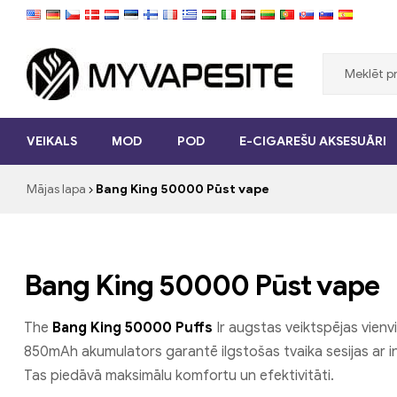
Myvapesite.de
VEIKALS
MOD
POD
E-CIGAREŠU AKSESUĀRI
Pasūtiet
e-
Mājas lapa
Bang King 50000 Pūst vape
cigaretes
lēti
tiešsaistē
vietnē
myvapesite.de
Bang King 50000 Pūst vape
The
Bang King 50000 Puffs
Ir augstas veiktspējas vienvi
850mAh akumulators garantē ilgstošas ​​tvaika sesijas ar 
Tas piedāvā maksimālu komfortu un efektivitāti.