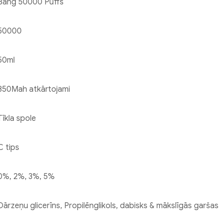
Bang 50000 Puffs
50000
50ml
850Mah atkārtojami
Tīkla spole
C tips
0%, 2%, 3%, 5%
Dārzeņu glicerīns, Propilēnglikols, dabisks & mākslīgās garšas