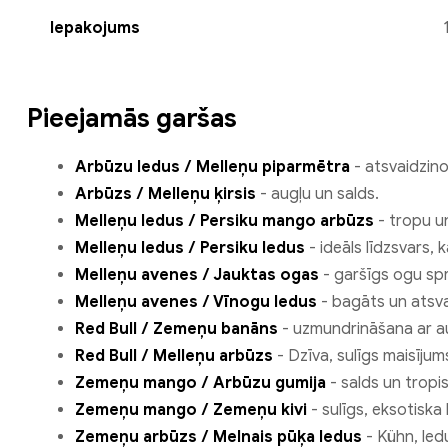
Iepakojums
Pieejamās garšas
Arbūzu ledus / Melleņu piparmētra
- atsvaidzino
Arbūzs / Melleņu ķirsis
- augļu un salds.
Melleņu ledus / Persiku mango arbūzs
- tropu un
Melleņu ledus / Persiku ledus
- ideāls līdzsvars,
Melleņu avenes / Jauktas ogas
- garšīgs ogu sp
Melleņu avenes / Vīnogu ledus
- bagāts un atsva
Red Bull / Zemeņu banāns
- uzmundrināšana ar au
Red Bull / Melleņu arbūzs
- Dzīva, sulīgs maisījum
Zemeņu mango / Arbūzu gumija
- salds un tropis
Zemeņu mango / Zemeņu kivi
- sulīgs, eksotiska
Zemeņu arbūzs / Melnais pūķa ledus
- Kühn, led