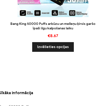
Bang King 50000 Puffs arbūzu un melleņu ķirsis garšo
īpaši ilgu kalpošanas laiku
€
8.67
Izvēlieties opcijas
Sīkāka informācija