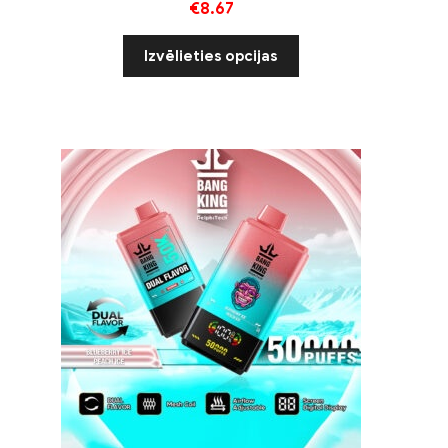
€
8.67
Izvēlieties opcijas