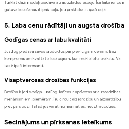
Turklāt daži modeļi piedāvā ātras uzlādes iespēju. Īsā laikā ierīce ir
gatava lietošanai, it īpaši ceļā, ļoti praktiska, it īpaši ceļā.
5. Laba cenu rādītāji un augsta drošība
Godīgas cenas ar labu kvalitāti
Justfog piedāvā savus produktus par pievilcīgām cenām, Bez
kompromisiem kvalitātē. Iesācējiem, kuri meklē lētu ierakstu, Vai
tas ir īpaši interesanti.
Visaptverošas drošības funkcijas
Drošība ir ļoti svarīga JustFog. Ierīces ir aprīkotas ar aizsardzības
mehānismiem, piemēram, īsu circuit aizsardzību un aizsardzību
pret pārslodzi. Tātad jūs varat nomierināties, neuztraucoties.
Secinājums un pirkšanas ieteikums