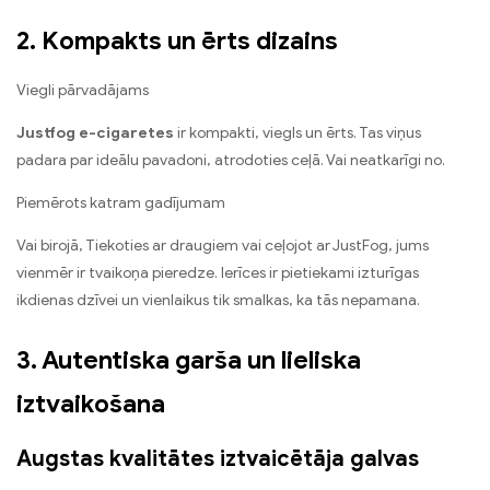
2. Kompakts un ērts dizains
Viegli pārvadājams
Justfog e-cigaretes
ir kompakti, viegls un ērts. Tas viņus
padara par ideālu pavadoni, atrodoties ceļā. Vai neatkarīgi no.
Piemērots katram gadījumam
Vai birojā, Tiekoties ar draugiem vai ceļojot ar JustFog, jums
vienmēr ir tvaikoņa pieredze. Ierīces ir pietiekami izturīgas
ikdienas dzīvei un vienlaikus tik smalkas, ka tās nepamana.
3. Autentiska garša un lieliska
iztvaikošana
Augstas kvalitātes iztvaicētāja galvas