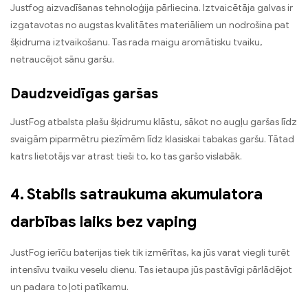
Justfog aizvadīšanas tehnoloģija pārliecina. Iztvaicētāja galvas ir
izgatavotas no augstas kvalitātes materiāliem un nodrošina pat
šķidruma iztvaikošanu. Tas rada maigu aromātisku tvaiku,
netraucējot sānu garšu.
Daudzveidīgas garšas
JustFog atbalsta plašu šķidrumu klāstu, sākot no augļu garšas līdz
svaigām piparmētru piezīmēm līdz klasiskai tabakas garšu. Tātad
katrs lietotājs var atrast tieši to, ko tas garšo vislabāk.
4. Stabils satraukuma akumulatora
darbības laiks bez vaping
JustFog ierīču baterijas tiek tik izmērītas, ka jūs varat viegli turēt
intensīvu tvaiku veselu dienu. Tas ietaupa jūs pastāvīgi pārlādējot
un padara to ļoti patīkamu.