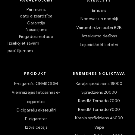
PAKALPOJUMI
ATBALSTS
Par mums
Emuārs
datu aizsardzība
Nodevas un nodokļi
Garantija
Vairumtirdzniecība B2B
Nosacījumi
Atteikuma tiesības
Piegādes metode
Izsekojiet savam
Lejupielādēt lietotni
pasūtījumam
PRODUKTI
BRĒMENES NOLIKTAVA
E-cigarešu OEM&ODM
Karaļa sprādziens 15000
Vienreizējās lietošanas e-
Sprādziens 20000
RandM Tornado 7000
cigaretes
RandM Tornado 9000
E-cigarešu aksesuāri
Karaļa sprādziens 45000
E-cigaretes
Iztvaicētājs
Vape