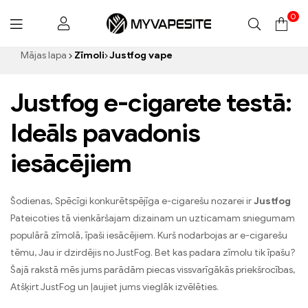
0
Myvapesite.de
Mājas lapa
Zīmoli
Justfog vape
Justfog e-cigarete testā:
Ideāls pavadonis
iesācējiem
Šodienas, Spēcīgi konkurētspējīga e-cigarešu nozarei ir
Justfog
Pateicoties tā vienkāršajam dizainam un uzticamam sniegumam
populārā zīmolā, īpaši iesācējiem. Kurš nodarbojas ar e-cigarešu
tēmu, Jau ir dzirdējis no JustFog. Bet kas padara zīmolu tik īpašu?
Šajā rakstā mēs jums parādām piecas vissvarīgākās priekšrocības,
Atšķirt JustFog un ļaujiet jums vieglāk izvēlēties.