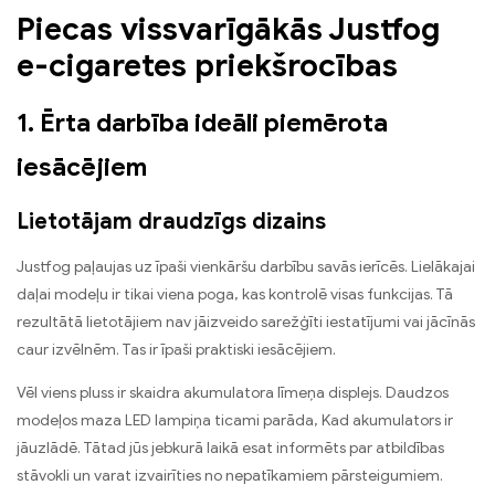
Piecas vissvarīgākās Justfog
e-cigaretes priekšrocības
1. Ērta darbība ideāli piemērota
iesācējiem
Lietotājam draudzīgs dizains
Justfog paļaujas uz īpaši vienkāršu darbību savās ierīcēs. Lielākajai
daļai modeļu ir tikai viena poga, kas kontrolē visas funkcijas. Tā
rezultātā lietotājiem nav jāizveido sarežģīti iestatījumi vai jācīnās
caur izvēlnēm. Tas ir īpaši praktiski iesācējiem.
Vēl viens pluss ir skaidra akumulatora līmeņa displejs. Daudzos
modeļos maza LED lampiņa ticami parāda, Kad akumulators ir
jāuzlādē. Tātad jūs jebkurā laikā esat informēts par atbildības
stāvokli un varat izvairīties no nepatīkamiem pārsteigumiem.