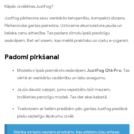
Kāpēc izvēlēties JustFog?
Justfog pārliecina savu vienkāršo lietojamību, kompakts dizains,
Pārliecinoša garšas pieredze, Uzticama akumulatora jauda un
lieliska cenu attiecība. Tas padara zīmolu īpaši pievilcīgu
iesācējiem, Bet arī visiem, kas meklē praktisku un cietu e-cigareti.
Padomi pirkšanai
Modelis ir īpaši piemērots iesācējiem
JustFog Q16 Pro
, Tas
vērtē ar vienkāršu vadāmību un labu sniegumu.
Ja jūs daudz ceļojat, jums vajadzētu būt mazam,
Izvēlieties parocīgu modeli, Tas der akai kabatā.
Tvaikoņiem ar lielām prasībām pēc garšas Justfog piedāvā
plašu saderīgu šķidrumu izvēli.
Netika atrasts neviens produkts, kas atbilstu jūsu atlasei.