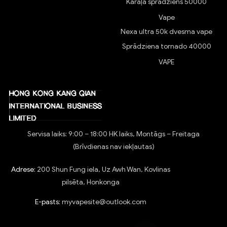
Karaļa sprādziens 50000
Vape
Nexa ultra 50k dvesma vape
Sprādziena tornado 40000
VAPE
Servisa laiks: 9:00 – 18:00 HK laiks, Montāgs – Freitaga
(Brīvdienas nav iekļautas)
Adrese:
200 Shun Fung iela, Uz Awh Wan, Kovlinas
pilsēta, Honkonga
E-pasts:
myvapesite@outlook.com