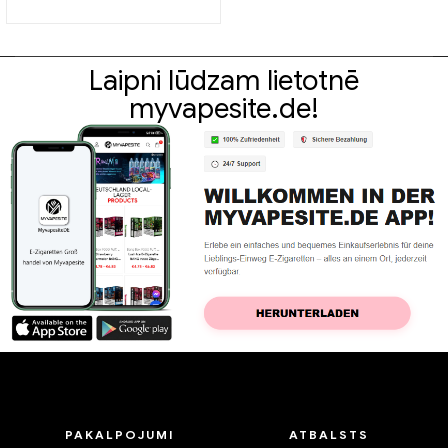
Großhandel丨Pielāgots
Laipni lūdzam lietotnē
myvapesite.de!
PAKALPOJUMI
ATBALSTS