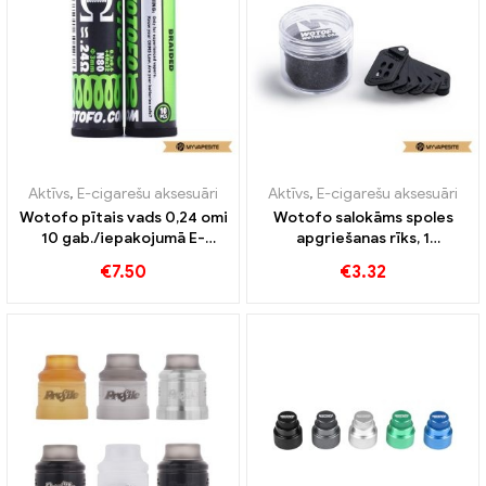
Aktīvs
,
E-cigarešu aksesuāri
Aktīvs
,
E-cigarešu aksesuāri
Wotofo pītais vads 0,24 omi
Wotofo salokāms spoles
10 gab./iepakojumā E-
apgriešanas rīks, 1
cigarešu vairumtirdzniecība
gab./Pack E-cigarešu
€
7.50
€
3.32
丨Pielāgots
vairumtirdzniecība,
pielāgota