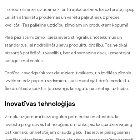
To nodrošina arī uzticama klientu apkalpošana, ka patērētāji spēj,
Lai ātri atrisinātu problēmas un varētu paļauties uz preces
kvalitāti. Tas palielina uzticību zīmolam un produktam kopumā.
Plaši pazīstami zīmoli bieži ievēro stingrākus noteikumus un
standartus, lai nodrošinātu savu produktu drošību. Tas ne tikai
aizsargā patērētāju veselību, bet arī samazina risku, izmantojot
kaitīgus materiālus.
Drošība ir svarīgs faktors daudziem tvaikiem, un izvēlēta zīmola
izvēle sniedz papildu sirdsmieru, ka izmantojat drošu produktu.
Šie drošības aspekti ir ļoti svarīgi, lai iegūtu patērētāju uzticību.
Inovatīvas tehnoloģijas
Zīmolu uzņēmumi bieži iegulda pētniecībā un attīstībā, lai
ieviestu progresīvas tehnoloģijas un funkcijas, kas padara vaping
patīkamāku un lietotājam draudzīgāku. Tas ietver pielāgošanas