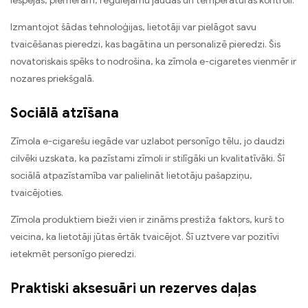
iespējas, piemēram, regulējamu jaudas un temperatūras kontroli.
Izmantojot šādas tehnoloģijas, lietotāji var pielāgot savu
tvaicēšanas pieredzi, kas bagātina un personalizē pieredzi. Šis
novatoriskais spēks to nodrošina, ka zīmola e-cigaretes vienmēr ir
nozares priekšgalā.
Sociālā atzīšana
Zīmola e-cigarešu iegāde var uzlabot personīgo tēlu, jo daudzi
cilvēki uzskata, ka pazīstami zīmoli ir stilīgāki un kvalitatīvāki. Šī
sociālā atpazīstamība var palielināt lietotāju pašapziņu,
tvaicējoties.
Zīmola produktiem bieži vien ir zināms prestiža faktors, kurš to
veicina, ka lietotāji jūtas ērtāk tvaicējot. Šī uztvere var pozitīvi
ietekmēt personīgo pieredzi.
Praktiski aksesuāri un rezerves daļas