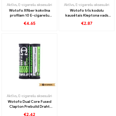
Aktīvs
,
E-cigarešu aksesuāri
Aktīvs
,
E-cigarešu aksesuāri
Wotofo Xfiber kokvilna
Wotofo trīs kodolu
profilam 10 E-cigarešu
kausētais Kleptona vads
gabals/paka
0,17 omi 10 gab./iepakojumā
€
4.65
€
2.87
vairumtirdzniecība丨
E-cigarešu
Pielāgots
vairumtirdzniecība丨
Pielāgots
Aktīvs
,
E-cigarešu aksesuāri
Wotofo Dual Core Fused
Clapton Prebuild Draht
10gb/Pack E-Zigaretten
€
2.42