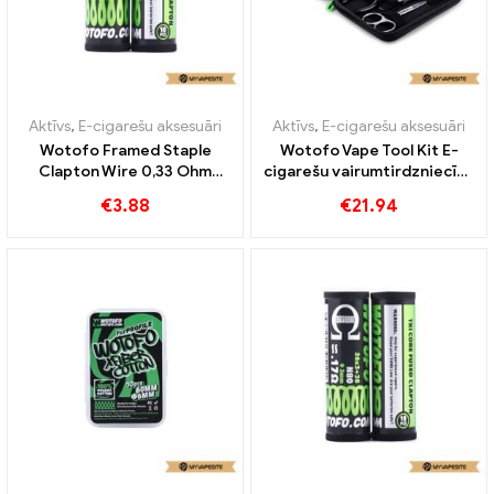
Aktīvs
,
E-cigarešu aksesuāri
Aktīvs
,
E-cigarešu aksesuāri
Wotofo Framed Staple
Wotofo Vape Tool Kit E-
Clapton Wire 0,33 Ohm
cigarešu vairumtirdzniecība
10gab/pack E-cigarešu
丨Pielāgots
€
3.88
€
21.94
vairumtirdzniecība丨
Pielāgots