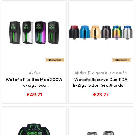
Aktīvs
Aktīvs
,
E-cigarešu aksesuāri
Wotofo Flux Box Mod 200W
Wotofo Recurve Dual RDA
e-cigarešu
E-Zigaretten Großhandel丨
vairumtirdzniecība丨
Pielāgots
€
49.21
€
23.27
Pielāgots