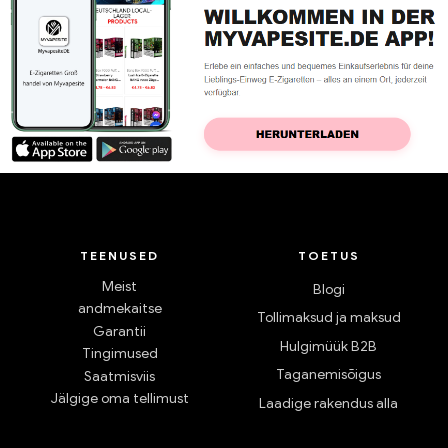
TEENUSED
TOETUS
Meist
Blogi
andmekaitse
Tollimaksud ja maksud
Garantii
Hulgimüük B2B
Tingimused
Taganemisõigus
Saatmisviis
Jälgige oma tellimust
Laadige rakendus alla