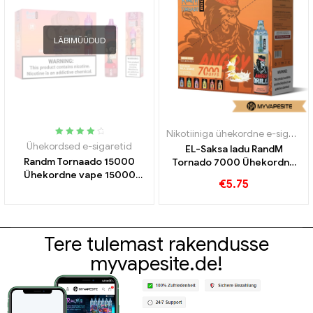
LÄBIMÜÜDUD
Nikotiiniga ühekordne e-sigaret
,
Hinnatud
Ühekordsed e-sigaretid
EL-Saksa ladu RandM
4.15
Randm Tornaado 15000
Tornado 7000 Ühekordne
pärast 5
Ühekordne vape 15000
vape 7000 Puffs
€
5.75
Puffs
Tere tulemast rakendusse
myvapesite.de!