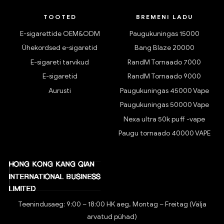
TOOTED
BREMENI LADU
E-sigarettide OEM&ODM
Paugukuningas 15000
Ühekordsed e-sigaretid
Bang Blaze 20000
E-sigareti tarvikud
RandM Tornaado 7000
E-sigaretid
RandM Tornaado 9000
Aurusti
Paugukuningas 45000 Vape
Paugukuningas 50000 Vape
Nexa ultra 50k puff -vape
Paugu tornaado 40000 VAPE
Teenindusaeg: 9:00 – 18:00 HK aeg, Montag – Freitag (Välja
arvatud pühad)