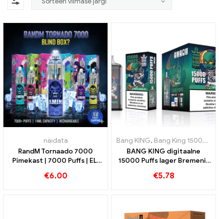
näidata
Bang KING
,
Bang King 15000 Puffs
RandM Tornaado 7000
BANG KING digitaalne
Pimekast | 7000 Puffs | ELi
15000 Puffs lager Bremenis
kiirsaadetis
15000 Rongita nauding
€
6.00
€
5.78