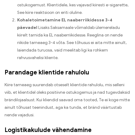
ostukogemust. Klientidele, kes vajavad kiiresti e-sigarette,
See kiire reaktsioon on eriti oluline.
Kohaletoimetamine EL naaberriikidesse 3-4
päevadel
Lisaks Saksamaale võimaldab ülemereladu
kiirelt tarnida ka EL naaberriikidesse. Reeglina on nende
riikide tarneaeg 3-4 võta. See tõhusus ei aita mitte ainult,
laiendada turuosa, vaid meelitab ligi ka rohkem
rahvusvahelisi kliente.
Parandage klientide rahulolu
Kiire tarneaeg suurendab otseselt klientide rahulolu, mis selleni
viib, et klientidel oleks positiivne ostukogemus ja nad tugevdaksid
brändilojaalsust. Kui kliendid saavad oma tooted, Te ei koge mitte
ainult tõhusat teenindust, aga ka tunda, et bränd väärtustab
nende vajadusi.
Logistikakulude vähendamine