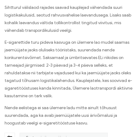
Sihtturul välislaod rajades saavad kauplejad vähendada suuri
logistikakulusid, seotud rahvusvahelise laevandusega. Lisaks saab
kohalik laevandus vältida tollikontrollist tingitud viivitusi, mis
vähendab transpordikulusid veelgi.
E-sigarettide turu pideva kasvuga on ülemere lao mudel saamas
jaemüüjate jaoks oluliseks tööriistaks, suurendada nende
konkurentsivõimet. Saksamaal ja ümbritsevates ELi riikides on
tarneajad järgmised: 2-3 päevad ja 3-4 päeva selleks, et
rahuldatakse nii tarbijate vajadused kui ka jaemüüjate jaoks oleks
tagatud tõhusam logistikalahendus. Kauplejatele, kes soovivad e-
sigaretitööstuses kanda kinnitada, Ülemere laotranspordi aktiivne
kasutamine on tark valik.
Nende eelistega ei saa ülemere ladu mitte ainult tõhusust
suurendada, aga ka avab jaemüüjatele uusi ärivõimalusi ja
hoogustab veelgi e-sigaretitööstuse kasvu.