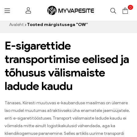
0
Myvapesite.de
Avaleht
Tooted märgistusega "OW”
E-sigarettide
transportimise eelised ja
tõhusus välismaiste
ladude kaudu
Tänases, Kiiresti muutuvas e-kaubanduse maailmas on ülemere
lao mudel muutumas atraktiivseks üha enamatele jaemüüjatele,
eriti e-sigaretitööstuses. Transport välismaiste ladude kaudu ei
võimalda mitte ainult logistikakulusid vähendada, aga ka
kliendikogemuse paranemine. Selles artiklis uurime transpordi