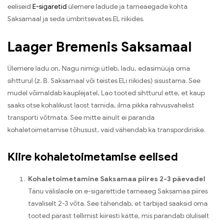
eeliseid
E-sigaretid
ülemere ladude ja tarneaegade kohta
Saksamaal ja seda ümbritsevates EL riikides.
Laager Bremenis Saksamaal
Ülemere ladu on, Nagu nimigi ütleb, ladu, edasimüüja oma
sihtturul (z. B. Saksamaal või teistes ELi riikides) sisustama. See
mudel võimaldab kauplejatel, Lao tooted sihtturul ette, et kaup
saaks otse kohalikust laost tarnida, ilma pikka rahvusvahelist
transporti võtmata. See mitte ainult ei paranda
kohaletoimetamise tõhusust, vaid vähendab ka transpordiriske.
Kiire kohaletoimetamise eelised
Kohaletoimetamine Saksamaa piires 2-3 päevadel
Tänu välislaole on e-sigarettide tarneaeg Saksamaa piires
tavaliselt 2-3 võta. See tähendab, et tarbijad saaksid oma
tooted pärast tellimist kiiresti kätte, mis parandab oluliselt