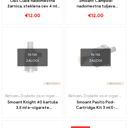
OBS Cube nadomestna
Smoant Campbel
žarnica, steklena cev 4 ml,
nadomestna tuljava
10 kosov/paket E-cigaret,
razpršilnika 0,2 ohma, 5
€
12.00
€
12.00
veleprodaja丨 po meri
kosov/paket E-cigaret,
veleprodaja丨Po meri
NI NA
NI NA
ZALOGI
ZALOGI
Aktiven
,
Dodatki za e-cigarete
,
Uparjalnik
Aktiven
,
Dodatki za e-cigarete
,
Smoant Knight 40 kartuša
Smoant Pasito Pod-
3,5 ml e-cigarete
Cartridge Kit 3 ml E-
veleprodaja丨Custom
cigarete Veleprodaja丨Po
meri