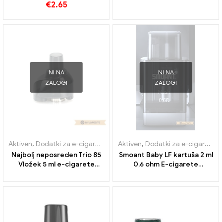
€
2.65
NI NA
NI NA
ZALOGI
ZALOGI
Aktiven
,
Dodatki za e-cigarete
,
Uparjalnik
Aktiven
,
Dodatki za e-cigarete
,
Najbolj neposreden Trio 85
Smoant Baby LF kartuša 2 ml
Vložek 5 ml e-cigarete
0,6 ohm E-cigarete
veleprodaja丨Po meri
Veleprodaja丨Po meri