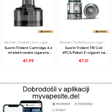
Aktiven
,
Dodatki za e-cigarete
,
Uparjalnik
Aktiven
,
Dodatki za e-cigarete
,
Suorin Trident Cartridge 4,4
Suorin Trident TRI Coil
ml elektronske cigarete
4PCS/Paket E-cigaret na
veleprodaja丨po meri
debelo丨Po meri
€
1.99
€
7.31
Dobrodošli v aplikaciji
myvapesite.de!