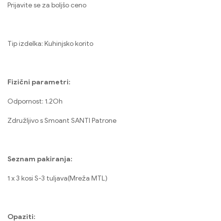
Prijavite se za boljšo ceno
Tip izdelka: Kuhinjsko korito
Fizični parametri:
Odpornost: 1.2Oh
Združljivo s Smoant SANTI Patrone
Seznam pakiranja:
1 x 3 kosi S-3 tuljava(Mreža MTL)
Opaziti: