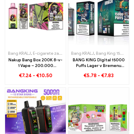
Bang KRALJ
,
E-cigarete za enkratno uporabo
Bang KRALJ
,
,
E-cigarete za enkra
Bang King 15000 Napihnjenci
Nakup Bang Box 200K 8-v-
BANG KING Digital 15000
1 Vape – 200.000
Puffs Lager v Bremenu
Napihnjenci in 10 Okusi
15000 Uživanje brez
€
7.24
-
€
10.50
€
5.78
-
€
7.83
treninga