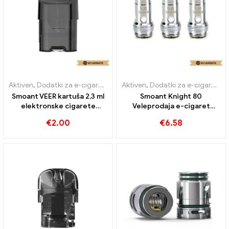
Aktiven
,
Dodatki za e-cigarete
,
Uparjalnik
Aktiven
,
Dodatki za e-cigarete
,
Smoant VEER kartuša 2,3 ml
Smoant Knight 80
elektronske cigarete
Veleprodaja e-cigaret
veleprodaja丨po meri
3PCS/paket v tuljavah丨Po
€
2.00
€
6.58
meri