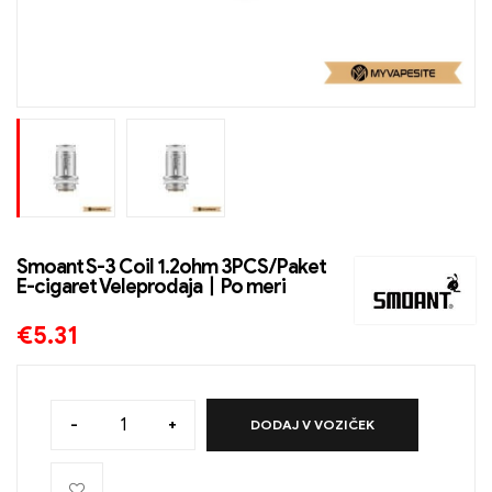
Smoant S-3 Coil 1.2ohm 3PCS/Paket
E-cigaret Veleprodaja丨Po meri
€
5.31
-
+
DODAJ V VOZIČEK