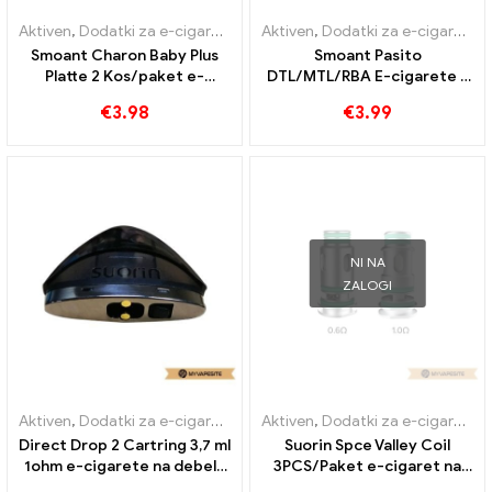
Aktiven
,
Dodatki za e-cigarete
,
Uparjalnik
Aktiven
,
Dodatki za e-cigarete
,
Smoant Charon Baby Plus
Smoant Pasito
Platte 2 Kos/paket e-
DTL/MTL/RBA E-cigarete z
cigaret na debelo丨po meri
navitjem na debelo丨Po
€
3.98
€
3.99
meri
NI NA
ZALOGI
Aktiven
,
Dodatki za e-cigarete
,
Uparjalnik
Aktiven
,
Dodatki za e-cigarete
,
Direct Drop 2 Cartring 3,7 ml
Suorin Spce Valley Coil
1ohm e-cigarete na debelo
3PCS/Paket e-cigaret na
丨 po meri
debelo丨Custom