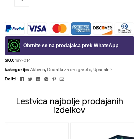
Obrnite se na prodajalca prek WhatsApp
SKU:
189-014
kategorije:
Aktiven
,
Dodatki za e-cigarete
,
Uparjalnik
Facebook
Twitter
Linkedin
Google+
Pinterest
E-
Deliti:
naslov
Lestvica najbolje prodajanih
izdelkov