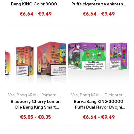
Bang KING Color 30000
Puffs cigareta za enkratno
Puffs Red Bull in Blueberry
uporabo z dvema okusoma
€
6.64
-
€
9.49
€
6.64
-
€
9.49
Watermelon 30000 E-
Red Bull Energy
cigareta za enkratno
Watermelon Bubble Gum
uporabo Puffs
Sweet
Vse
,
Bang KRALJ
,
Pametni zaslon Bang King 15000 Puff
Vse
,
Bang KRALJ
,
E-cigarete za enkratno uporabo Litva
,
E-cigaret
Blueberry Cherry Lemon
Barva Bang KING 30000
Die Bang King Smart
Puffs Dual Flavor Dvojni
Screen 15000 Puffs
užitek z jagodnim kivijem
€
5.85
-
€
8.35
€
6.64
-
€
9.49
Pregled inovativne e-
in kislo jabolčno malino
cigarete za enkratno
uporabo