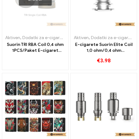
Aktiven
,
Dodatki za e-cigarete
,
Uparjalnik
Aktiven
,
Dodatki za e-cigarete
,
Suorin TRI RBA Coil 0,4 ohm
E-cigarete Suorin Elite Coil
1PCS/Paket E-cigaret
1,0 ohm/0,4 ohm
Veleprodaja丨Po meri
veleprodaja丨 po meri
€
3.98