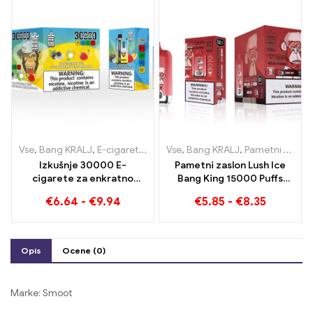
Vse
,
Bang KRALJ
,
E-cigarete za enkratno uporabo Litva
Vse
,
Bang KRALJ
,
Pametni zaslon Bang King 15000 Puff
,
E-cigaret
Izkušnje 30000 E-
Pametni zaslon Lush Ice
cigarete za enkratno
Bang King 15000 Puffs
uporabo Puffs čisti užitek
Popolnoma uravnotežena
€
6.64
-
€
9.94
€
5.85
-
€
8.35
Blueberry Ice in
mešanica lubenice in mete
Strawberry Banana v barvi
Bang KING
Opis
Ocene (0)
Marke: Smoot