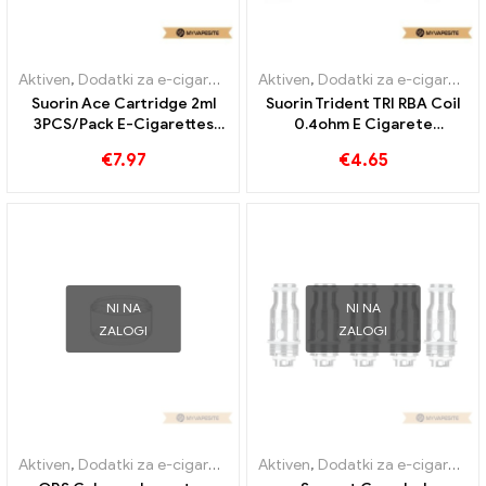
Aktiven
,
Dodatki za e-cigarete
,
Uparjalnik
Aktiven
,
Dodatki za e-cigarete
,
Suorin Ace Cartridge 2ml
Suorin Trident TRI RBA Coil
3PCS/Pack E-Cigarettes
0.4ohm E Cigarete
Veleprodaja丨Custom
Veleprodaja丨Custom
€
7.97
€
4.65
NI NA
NI NA
ZALOGI
ZALOGI
Aktiven
,
Dodatki za e-cigarete
,
Uparjalnik
Aktiven
,
Dodatki za e-cigarete
,