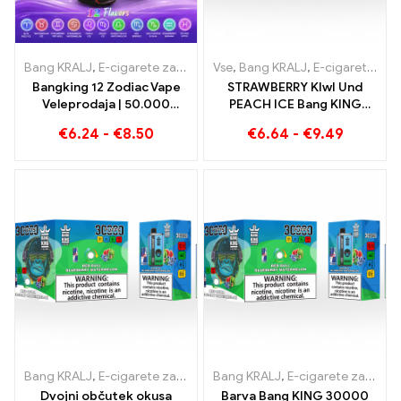
Bang KRALJ
,
E-cigarete za enkratno uporabo
Vse
,
Bang KRALJ
,
E-cigarete za enkra
,
E-cigarete za enkratno uporabo Litva
Bangking 12 Zodiac Vape
STRAWBERRY KIwI Und
Veleprodaja | 50.000
PEACH ICE Bang KING
Napihnjenci
Barva 30000 E-cigareta
€
6.24
-
€
8.50
€
6.64
-
€
9.49
za enkratno uporabo Puffs
- dvojni okus za
edinstveno izkušnjo
vapinga
Bang KRALJ
,
E-cigarete za enkratno uporabo
Bang KRALJ
,
,
E-cigarete za enkra
E-cigarete za enkratno uporabo Litva
Dvojni občutek okusa
Barva Bang KING 30000