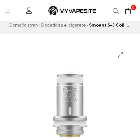
0
Myvapesite.de
Domača stran
Dodatki za e-cigarete
Smoant S-3 Coil 1.2ohm 3PCS/Paket E-cigaret Veleprodaja丨Po meri