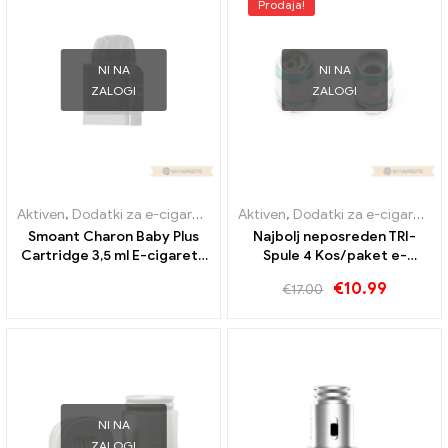
Prodaja!
NI NA
NI NA
ZALOGI
ZALOGI
Aktiven
,
Dodatki za e-cigarete
,
Uparjalnik
Aktiven
,
Dodatki za e-cigarete
,
Smoant Charon Baby Plus
Najbolj neposreden TRI-
Cartridge 3,5 ml E-cigarete
Spule 4 Kos/paket e-
Veleprodaja丨Po meri
cigaret na debelo丨po meri
€
10.99
€
17.00
NI NA
ZALOGI