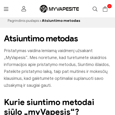
0
Myvapesite.de
Pagrindinis puslapis
Atsiuntimo metodas
Atsiuntimo metodas
Pristatymas vaidina lemiamą vaidmenį užsakant
„MyVapesis“. Mes norėtume, kad turėtumėte skaidrios
informacijos apie pristatymo metodus, Siuntimo išlaidos,
Pateikite pristatymo laiką, taip pat muitinės ir mokesčių
klausimus, kad galėtumėte optimaliai suplanuoti savo
užsakymą ir saugiai gauti.
Kurie siuntimo metodai
siūlo „myVapesis“?