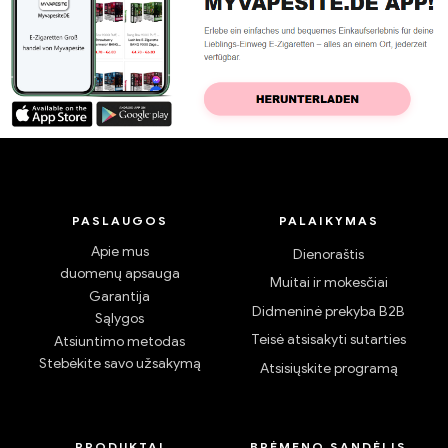
PASLAUGOS
PALAIKYMAS
Apie mus
Dienoraštis
duomenų apsauga
Muitai ir mokesčiai
Garantija
Didmeninė prekyba B2B
Sąlygos
Teisė atsisakyti sutarties
Atsiuntimo metodas
Stebėkite savo užsakymą
Atsisiųskite programą
PRODUKTAI
BRĖMENO SANDĖLIS