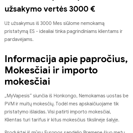
užsakymo vertės 3000 €
Už užsakymus iš 3000 Mes siūlome nemokamą
pristatymą ES - idealiai tinka pagrindiniams klientams ir
pardavėjams.
Informacija apie papročius,
Mokesčiai ir importo
mokesčiai
„MyVapesis“ siunčia iš Honkongo, Nemokamas uostas be
PVM ir muitų mokesčių. Todėl mes apskaičiuojame tik
pristatymo išlaidas. Visi patirti importo mokesčiai,
Klientas turi tarifus ir kitus mokesčius tikslinėje šalyje.
Produktai iš mūsų Europos sandėlio Bremene šiuo metu