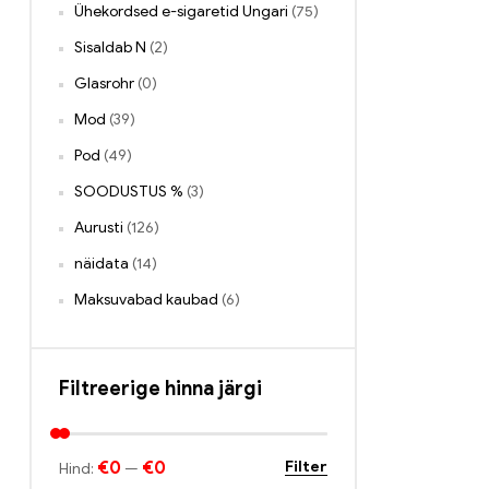
Ühekordsed e-sigaretid Ungari
(75)
Sisaldab N
(2)
Glasrohr
(0)
Mod
(39)
Pod
(49)
SOODUSTUS %
(3)
Aurusti
(126)
näidata
(14)
Maksuvabad kaubad
(6)
Filtreerige hinna järgi
€0
€0
Filter
Hind:
—