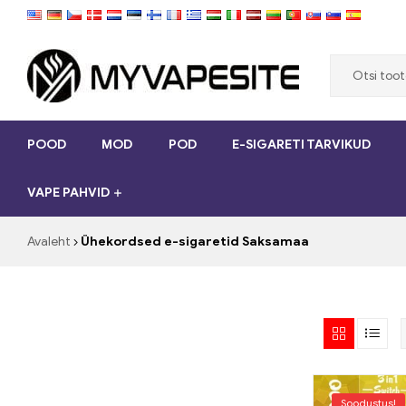
Myvapesite.de
POOD
MOD
POD
E-SIGARETI TARVIKUD
Telli
e-
VAPE PAHVID
sigarette
odavalt
veebisaidilt
Avaleht
Ühekordsed e-sigaretid Saksamaa
myvapesit.de
Soodustus!