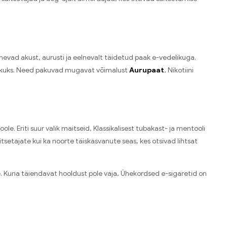
vad akust, aurusti ja eelnevalt täidetud paak e-vedelikuga.
ralikuks. Need pakuvad mugavat võimalust
Aurupaat
, Nikotiini
 Eriti suur valik maitseid, Klassikalisest tubakast- ja mentooli
tsetajate kui ka noorte täiskasvanute seas, kes otsivad lihtsat
e. Kuna täiendavat hooldust pole vaja, Ühekordsed e-sigaretid on