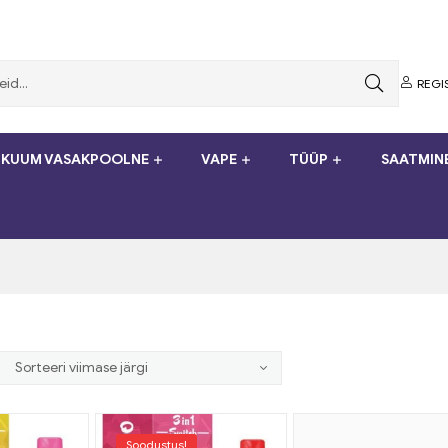
REGI
KUUM VASAKPOOLNE
VAPE
TÜÜP
SAATMIN
Soodustus!