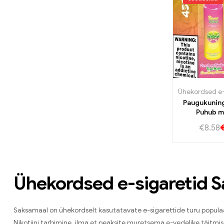
Paugukunin
Puhub m
vaarika,Ko
€
8.58
melon ja h
ananapp in
auruko
saami
Ühekordsed e-sigaretid S
Saksamaal on ühekordselt kasutatavate e-sigarettide turu populaar
Nikotiini tarbimine, ilma et peaksite muretsema e-vedelike täitmis