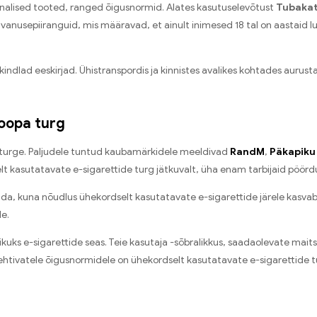
nalised tooted, ranged õigusnormid. Alates kasutuselevõtust
Tubaka
nusepiiranguid, mis määravad, et ainult inimesed 18 tal on aastaid lu
indlad eeskirjad. Ühistranspordis ja kinnistes avalikes kohtades aurusta
roopa turg
 turge. Paljudele tuntud kaubamärkidele meeldivad
RandM
,
Päkapiku
dselt kasutatavate e-sigarettide turg jätkuvalt, üha enam tarbijaid pö
a, kuna nõudlus ühekordselt kasutatavate e-sigarettide järele kasvab j
le.
kuks e-sigarettide seas. Teie kasutaja -sõbralikkus, saadaolevate m
 kehtivatele õigusnormidele on ühekordselt kasutatavate e-sigarettide t