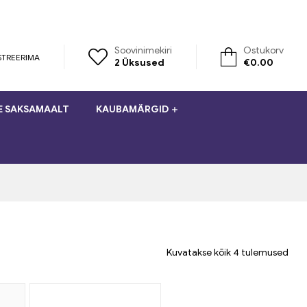
Soovinimekiri
Ostukorv
STREERIMA
2
Üksused
€
0.00
E SAKSAMAALT
KAUBAMÄRGID
Kuvatakse kõik 4 tulemused