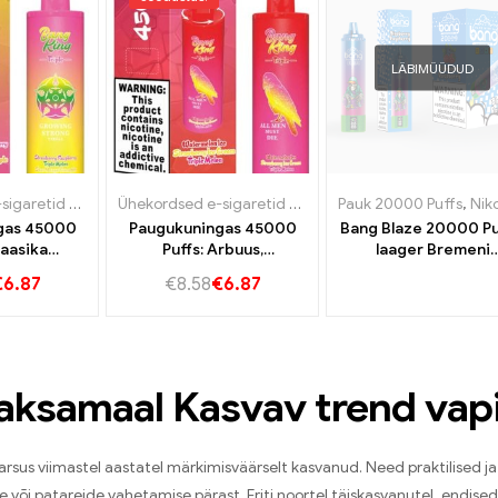
LÄBIMÜÜDUD
Ühekordsed e-sigaretid Saksamaa
,
Ühekordsed e-sigaretid Portugal
Ühekordsed e-sigaretid Saksamaa
Pauk 20000 Puffs
,
Ühekordsed e-siga
,
Ühekordsed e-s
,
Nikotiiniga ühekord
gas 45000
Paugukuningas 45000
Bang Blaze 20000 Pu
aasika
Puffs: Arbuus,
laager Bremeni
lmekordne
Maasikajäätis ja
Saksamaal 2000
€
6.87
€
8.58
€
6.87
apu mango
triplemelon ülima
Rongita nauding
tensiivse
aurulaiendi kogemuseks
gemuse
seks!
aksamaal Kasvav trend vapi
sus viimastel aastatel märkimisväärselt kasvanud. Need praktilised ja
e või patareide vahetamise pärast. Eriti noortel täiskasvanutel, endised