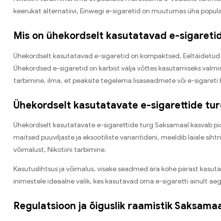
keerukat alternatiivi, Einwegi e-sigaretid on muutumas üha popu
Mis on ühekordselt kasutatavad e-sigareti
Ühekordselt kasutatavad e-sigaretid on kompaktsed, Eeltäidetud s
Ühekordsed e-sigaretid on karbist välja võttes kasutamiseks valmi
tarbimine, ilma, et peaksite tegelema lisaseadmete või e-sigaret
Ühekordselt kasutatavate e-sigarettide tu
Ühekordselt kasutatavate e-sigarettide turg Saksamaal kasvab pidev
maitsed puuviljaste ja eksootiliste variantideni, meeldib laiale sih
võimalust, Nikotiini tarbimine.
Kasutuslihtsus ja võimalus, visake seadmed ära kohe pärast kasuta
inimestele ideaalne valik, kes kasutavad oma e-sigaretti ainult aeg-a
Regulatsioon ja õiguslik raamistik Saksama