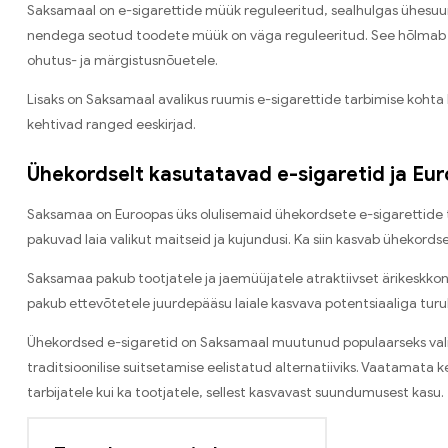
Saksamaal on e-sigarettide müük reguleeritud, sealhulgas ühesuu
nendega seotud toodete müük on väga reguleeritud. See hõlmab va
ohutus- ja märgistusnõuetele.
Lisaks on Saksamaal avalikus ruumis e-sigarettide tarbimise kohta k
kehtivad ranged eeskirjad.
Ühekordselt kasutatavad e-sigaretid ja Eu
Saksamaa on Euroopas üks olulisemaid ühekordsete e-sigarettide
pakuvad laia valikut maitseid ja kujundusi. Ka siin kasvab ühekor
Saksamaa pakub tootjatele ja jaemüüjatele atraktiivset ärikeskkond
pakub ettevõtetele juurdepääsu laiale kasvava potentsiaaliga turu
Ühekordsed e-sigaretid on Saksamaal muutunud populaarseks vali
traditsioonilise suitsetamise eelistatud alternatiiviks. Vaatamata
tarbijatele kui ka tootjatele, sellest kasvavast suundumusest kasu.