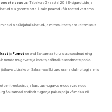
toodete seadus
(TabakerzG) aastal 2016 E-sigarettide ja
batud e-sigarette osta. Lisaks peavad kõik tooted vastama
mine ei ole üldjuhul lubatud, ja mittesuitsetajate kaitsmiseks
 kast
ja
Fumot
on end Saksamaa turul sisse seadnud ning
ördub nende mugavate ja kasutajasõbralike seadmete poole.
ätkuvalt. Lisaks on Saksamaa ELi turu osana oluline tegija, mis
aitsete mitmekesisus ja kasutusmugavus muudavad need
urg Saksamaal endiselt tugev ja pakub palju võimalusi nii