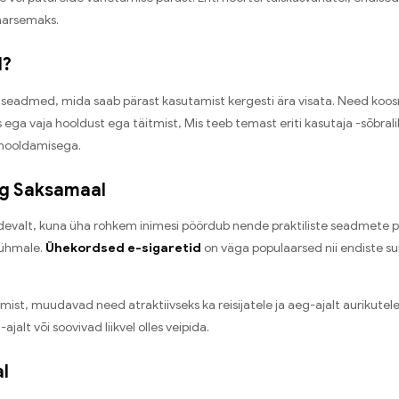
laarsemaks.
d?
eadmed, mida saab pärast kasutamist kergesti ära visata. Need koosne
s ega vaja hooldust ega täitmist, Mis teeb temast eriti kasutaja -sõb
i hooldamisega.
rg Saksamaal
alt, kuna üha rohkem inimesi pöördub nende praktiliste seadmete poole.
trühmale.
Ühekordsed e-sigaretid
on väga populaarsed nii endiste sui
mist, muudavad need atraktiivseks ka reisijatele ja aeg-ajalt aurikutel
jalt või soovivad liikvel olles veipida.
al