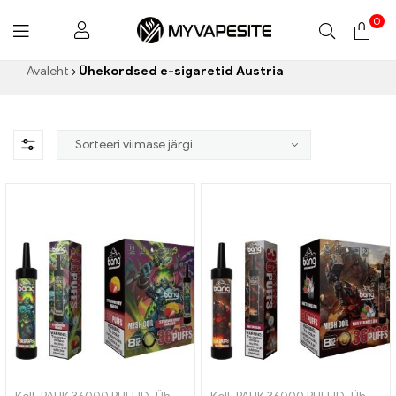
0
Myvapesite.de
Avaleht
Ühekordsed e-sigaretid Austria