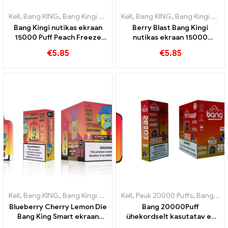
Kell
,
Bang KING
,
Bang Kingi nutikas ekraan 15000 Puff
Kell
,
Bang KING
,
Bang Kingi nutikas ekraan 15000 Puff
,
Ühekordsed 
Bang Kingi nutikas ekraan
Berry Blast Bang Kingi
15000 Puff Peach Freeze
nutikas ekraan 15000
ühekordselt kasutatavad e-
Pahvib uue põlvkonna
€
5.85
€
5.85
sigaretid
ühekordset e-sigaretti
Kell
,
Bang KING
,
Bang Kingi nutikas ekraan 15000 Puff
Kell
,
Pauk 20000 Puffs
,
Ühekordsed 
,
Bang KING
Blueberry Cherry Lemon Die
Bang 20000Puff
Bang King Smart ekraan
ühekordselt kasutatav e-
15000 Puffs Ülevaade
sigareti mustika arbuusi