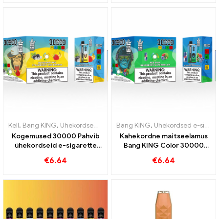
hallitanud puuviljad
Watermelon Bubble Gum
Sweet
Kell
,
Bang KING
,
Ühekordsed e-sigaretid Leedu
Bang KING
,
Ühekordsed e-sigaretid
,
Ühekordsed e-siga
Kogemused 30000 Pahvib
Kahekordne maitseelamus
ühekordseid e-sigarette
Bang KING Color 30000
puhast naudingut Blueberry
Puffs Red Bull ja Blueberry
€
6.64
€
6.64
Ice kohtub Bang KING
Watermelon 30000 Pahvib
värviga maasikabanaaniga
ühekordset e-sigaretti