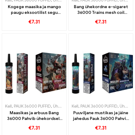
Kell
,
PAUK 36000 PUFFID
,
Ühekordsed e-sigaretid
Kell
,
PAUK 36000 PUFFID
,
Ühekordsed e-sig
,
Ühekordsed e-sigaretid
Kogege maasika ja mango
Bang ühekordne e-sigaret
paugu eksootilist segu
36000 Trains mesh coil
36000 Pahvib ühekordselt
pakub värskendavat
€
7.31
€
7.31
kasutatav võrgusilmaga e-
arbuusikogemust
sigaret intensiivseks
puuvilja nautimiseks
Kell
,
PAUK 36000 PUFFID
,
Ühekordsed e-sigaretid
Kell
,
PAUK 36000 PUFFID
,
Ühekordsed e-sig
,
Ühekordsed e-sigaretid
Maasikas ja arbuus Bang
Puuviljane mustikas ja jäine
36000 Pahvib ühekordselt
jahedus Pauk 36000 Pahvib
kasutatavat e-sigaretti
ühekordselt kasutatavat e-
€
7.31
€
7.31
võrguspiraaliga
sigaretti ainulaadse