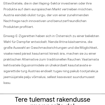
Ettevõtetele,
die in den Vaping-Sektor investieren oder ihre
Produkte auf dem europäischen Markt vertreiben möchten
,
Austria esindab olulist turgu,
der von einer zunehmenden
Nachfrage nach innovativen und benutzerfreundlichen
Produkten profitiert
.
Einweg-E-Zigaretten haben sich in Österreich zu einer beliebten
Wahl für Dampfer entwickelt
. Nende lihtne käsitsemine,
die
große Auswahl an Geschmacksrichtungen und die Möglichkeit
,
visake need pärast kasutamist kiiresti ära,
machen sie zu einer
praktischen Alternative zum traditionellen Rauchen
. Vaatamata
kehtivatele õigusnormidele on ühekordselt kasutatavate e-
sigarettide turg Austrias endiselt tugev ning pakub tootjatele ja
jaemüüjatele palju võimalusi, sellest kasvavast suundumusest
kasu.
Tere tulemast rakendusse