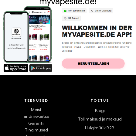
myvapesite.de!
TEENUSED
TOETUS
Meist
Blogi
andmekaitse
Tollimaksud ja maksud
Garantii
Hulgimüük B2B
Tingimused