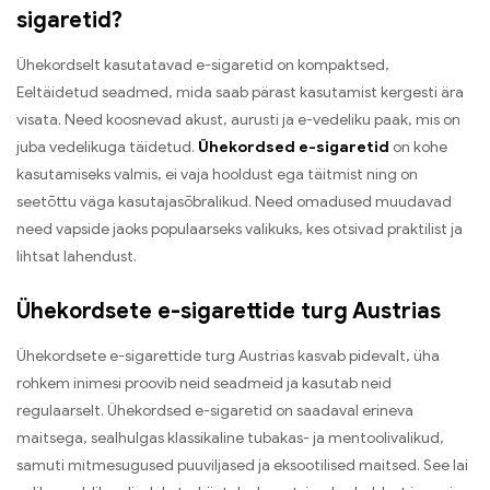
sigaretid?
Ühekordselt kasutatavad e-sigaretid on kompaktsed,
Eeltäidetud seadmed, mida saab pärast kasutamist kergesti ära
visata. Need koosnevad akust, aurusti ja e-vedeliku paak, mis on
juba vedelikuga täidetud.
Ühekordsed e-sigaretid
on kohe
kasutamiseks valmis, ei vaja hooldust ega täitmist ning on
seetõttu väga kasutajasõbralikud. Need omadused muudavad
need vapside jaoks populaarseks valikuks, kes otsivad praktilist ja
lihtsat lahendust.
Ühekordsete e-sigarettide turg Austrias
Ühekordsete e-sigarettide turg Austrias kasvab pidevalt, üha
rohkem inimesi proovib neid seadmeid ja kasutab neid
regulaarselt. Ühekordsed e-sigaretid on saadaval erineva
maitsega, sealhulgas klassikaline tubakas- ja mentoolivalikud,
samuti mitmesugused puuviljased ja eksootilised maitsed. See lai