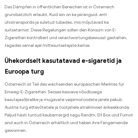
Das Dampfen in öffentlichen Bereichen ist in Österreich
grundsätzlich erlaubt
, Kuid siin on ka piiranguid, eriti
ühistranspordis ja suletud tubades, mis mõjutavad ka
suitsetamist.
Diese Regelungen sollen den Konsum von E-
Zigaretten kontrolliert und verantwortungsbewusst gestalten
,
tagades samal ajal mittesuitsetajate kaitse.
Ühekordselt kasutatavad e-sigaretid ja
Euroopa turg
Österreich ist Teil des wachsenden europäischen Marktes für
Einweg-E-Zigaretten
. Seoses kasvava nõudlusega
kasutajasõbralike ja mugavate veipimistoodete järele pakub
Austria turg ettevõtetele ja tootjatele atraktiivset ärikeskkonda.
Paljud hästi tuntud kaubamärgid nagu Randm,
Elf Box und Fumot
sind auch in Österreich erhältlich und haben ihre Fangemeinde
gewonnen
.