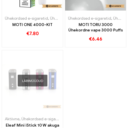
Ühekordsed e-sigaretid
,
Ühekordsed e-sigaretid Austria
Ühekordsed e-sigaretid
,
Ühekordse
,
Ühekordsed e-sigaretid Austria
MOTI ONE 4000-KIT
MOTI TORU 3000
Ühekordne vape 3000 Puffs
€
7.80
€
6.46
LÄBIMÜÜDUD
Aktiivne
,
Ühekordsed e-sigaretid Leedu
,
Ühekordsed e-sigaretid L
Eleaf Mini iStick 10 W akuga