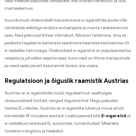
valik meeldib paljudele tarbijatele, kes otsivad vaheldust ja uusi
maitseelamusi.
Suundumust ühekordselt kasutatavate e-sigarettide poole võib
täheldada eelkõige endiste suitsetajate ja noorte täiskasvanute
seas. Nad pakuvad lihtsat võimalust, Nikotiini tarbimine, ilma et
peaksite tegelema laetavate seadmete keerulise käsitsemise või
e-vedelike täitmisega. Ühekordsed e-sigaretid on populaarsed ka
reisijate ja juhuslike veiprite seas, kuna neid on lihtne transportida
ja need saab pärast kasutamist kiiresti ära visata.
Regulatsioon ja õiguslik raamistik Austrias
Austrias on e-sigarettide müük reguleeritud, sealhulgas
ühesuunalised tooted, ranged õigusnormid. Nagu paljudes
teistes ELi riikides, Austrias on e-sigarette lubatud müüa ainult
inimestele 18 müüakse aastaid. Lisaks peavad kõik
E-sigaretid
ja
e-vedelikud vastavad EL suunistele, turvanõuded, Määrake
toodete märgistus ja heakskiit.