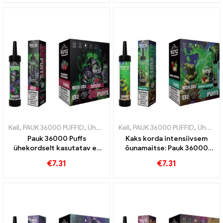
intensiivseks nautimiseks
kogemuse saamiseks
Kell
,
PAUK 36000 PUFFID
,
Ühekordsed e-sigaretid
Kell
,
PAUK 36000 PUFFID
,
Ühekordsed e-sig
,
Ühekordsed e-sigaretid
Pauk 36000 Puffs
Kaks korda intensiivsem
ühekordselt kasutatav e-
õunamaitse: Pauk 36000
sigaret Ideaalne mustika ja
Pahvib ühekordselt
€
7.31
€
7.31
vaarika segu võrgusilmaga
kasutatavat e-sigaretti
mahlakamaks 36000 Rongid
topeltõuntega
maksimaalseks naudinguks