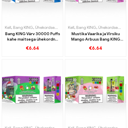
Kell
,
Bang KING
,
Ühekordsed e-sigaretid Leedu
Kell
,
Bang KING
,
Ühekordsed e-siga
,
Ühekordsed e-sigaretid Leedu
Bang KING Värv 30000 Puffs
Mustika Vaarika ja Virsiku
kahe maitsega ühekordne
Mango Arbuus Bang KING
seade Täiuslik
värv 30000 Ühekordselt
€
6.64
€
6.64
kombinatsioon mustika
kasutatavad e-sigaretid
vaarika ja virsiku mango
kahekordse maitsega
arbuusist
ühekordselt kasutatav
seade Ideaalne
kombinatsioon