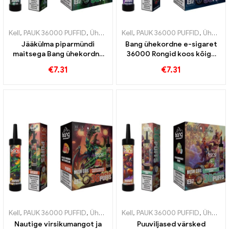
Kell
,
PAUK 36000 PUFFID
,
Ühekordsed e-sigaretid
Kell
,
PAUK 36000 PUFFID
,
Ühekordsed e-sig
,
Ühekordsed e-sigaretid
Jääkülma piparmündi
Bang ühekordne e-sigaret
maitsega Bang ühekordne
36000 Rongid koos kõige
e-sigaret 36000 Pahvid ja
magusamate puuviljade
€
7.31
€
7.31
võrkkest ülima värskuse
seguga, et tänu võrgusilma
saavutamiseks
mähisele ülim
aurutamiskogemus
Kell
,
PAUK 36000 PUFFID
,
Ühekordsed e-sigaretid
Kell
,
PAUK 36000 PUFFID
,
Ühekordsed e-sig
,
Ühekordsed e-sigaretid
Nautige virsikumangot ja
Puuviljased värsked