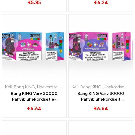
€
5.85
€
6.24
uuenduslikust ühekordsest
maitse ja topeltvõrk
e-sigaretist
Kell
,
Bang KING
,
Ühekordsed e-sigaretid Leedu
Kell
,
Bang KING
,
Ühekordsed e-siga
,
Ühekordsed e-sigaretid Leedu
Bang KING Värv 30000
Bang KING Värv 30000
Pahvib ühekordset e-
Pahvib ühekordselt
sigaretti Kvaliteetne
kasutatav e-sigaret
€
6.64
€
6.64
nauding maitsetega
Ideaalne segu magusast
Blueberry Ice ja Black
maasikaarbuusist ja
Dragon Ice
värskendavast
viinamarjajääst