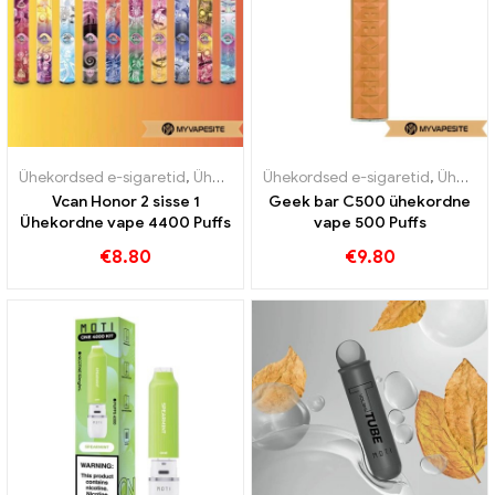
Ühekordsed e-sigaretid
,
Ühekordsed e-sigaretid Austria
Ühekordsed e-sigaretid
,
Ühekordse
,
Ühekordsed e-sigaretid Leedu
Vcan Honor 2 sisse 1
Geek bar C500 ühekordne
Ühekordne vape 4400 Puffs
vape 500 Puffs
€
8.80
€
9.80