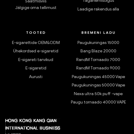
Taganemisõigus
Saatmisviis
Jälgige oma tellimust
Laadige rakendus alla
TOOTED
BREMENI LADU
E-sigarettide OEM&ODM
Paugukuningas 15000
Ühekordsed e-sigaretid
Bang Blaze 20000
E-sigareti tarvikud
RandM Tornaado 7000
E-sigaretid
RandM Tornaado 9000
Aurusti
Paugukuningas 45000 Vape
Paugukuningas 50000 Vape
Nexa ultra 50k puff -vape
Paugu tornaado 40000 VAPE