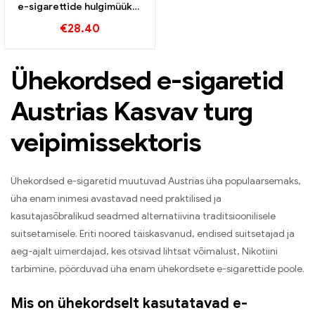
e-sigarettide hulgimüük丨
Kohandatud
€
28.40
Ühekordsed e-sigaretid
Austrias Kasvav turg
veipimissektoris
Ühekordsed e-sigaretid muutuvad Austrias üha populaarsemaks,
üha enam inimesi avastavad need praktilised ja
kasutajasõbralikud seadmed alternatiivina traditsioonilisele
suitsetamisele. Eriti noored täiskasvanud, endised suitsetajad ja
aeg-ajalt uimerdajad, kes otsivad lihtsat võimalust, Nikotiini
tarbimine, pöörduvad üha enam ühekordsete e-sigarettide poole.
Mis on ühekordselt kasutatavad e-