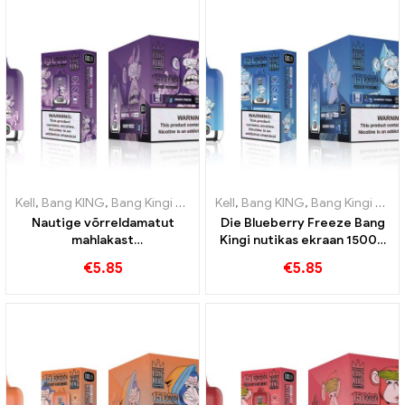
Kell
,
Bang KING
,
Bang Kingi nutikas ekraan 15000 Puff
Kell
,
Bang KING
,
Bang Kingi nutikas ekraan 15000 Puff
,
Ühekordsed 
Nautige võrreldamatut
Die Blueberry Freeze Bang
mahlakast
Kingi nutikas ekraan 15000
suitsetamiskogemust
Puff pakub maitsvat
€
5.85
€
5.85
Grape Jelly Bang King Smart
Screeniga 15000 Puff