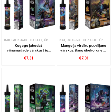
Kell
,
PAUK 36000 PUFFID
,
Ühekordsed e-sigaretid Leedu
Kell
,
PAUK 36000 PUFFID
,
Ühekordsed
,
Ühekordsed e-sigaretid
Kogege jahedat
Mango ja virsiku puuviljane
viinamarjade värskust iga
värskus: Bang ühekordne e-
Bangi pahviga 36000 Pahvib
sigaret koos 36000 rongid
€
7.31
€
7.31
ühekordselt kasutatavat e-
troopiliste
sigareti võrguspiraaliga
veipimiskogemuste
intensiivse viinamarjajää
saamiseks
kogemuse saamiseks