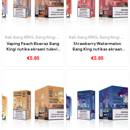
Kell
,
Bang KING
,
Bang Kingi nutikas ekraan 15000 Puff
Kell
,
Bang KING
,
Bang Kingi nutikas ekraan 15000 Puff
,
Ühekordsed 
Vaping Peach Blueraz Bang
Strawberry Watermelon
Kingi nutika ekraani tulevik
Bang King nutikas ekraan
15000 Puff
15000 Puff Nautige
€
5.85
€
5.85
puuviljade lõõgastavat
naudingut