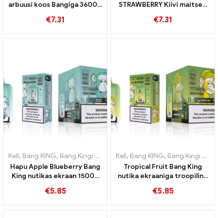
arbuusi koos Bangiga 36000
STRAWBERRY Kiivi maitsed
Pahvib ühekordset e-
igas BANGi hoos 36000
€
7.31
€
7.31
sigaretti ja võrgusilma
Pahvib ühekordselt
kasutatav e-sigaret
kauakestvaks naudinguks
Kell
,
Bang KING
,
Bang Kingi nutikas ekraan 15000 Puff
Kell
,
Bang KING
,
Bang Kingi nutikas ekraan 15000 Puff
,
Ühekordsed 
Hapu Apple Blueberry Bang
Tropical Fruit Bang King
King nutikas ekraan 15000
nutika ekraaniga troopiline
Puff Võrratu
paradiis teie meeltele
€
5.85
€
5.85
veipimiskogemus täis
15000 Puff
värskeid maitseid