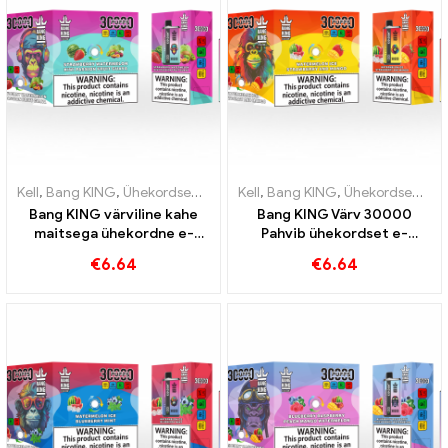
Kell
,
Bang KING
,
Ühekordsed e-sigaretid Leedu
Kell
,
Bang KING
,
Ühekordsed e-siga
,
Ühekordsed e-sigaretid Leedu
Bang KING värviline kahe
Bang KING Värv 30000
maitsega ühekordne e-
Pahvib ühekordset e-
sigaret 30000 Rongid on
sigaretti. Ideaalne kooslus
€
6.64
€
6.64
täis maitseid koos
lahedast arbuusijäätisest ja
Strawberry Watermelon ja
troopilisest
Kiwi Passion Fruit Guavaga
maasikamangost