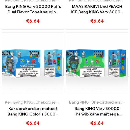
Kell
,
Bang KING
,
Ühekordsed e-sigaretid Leedu
Kell
,
Bang KING
,
Ühekordsed e-siga
,
Ühekordsed e-sigaretid Leedu
Bang KING Värv 30000 Puffs
MAASIKAKIIVI Und PEACH
Dual Flavor Topeltnauding
ICE Bang KING Värv 30000
maasika kiivi ja hapu õuna
Puffs ühekordselt kasutatav
€
6.64
€
6.64
vaarikaga
e-sigaret – kahekordne
maitse annab ainulaadse
veipimiskogemuse
Kell
,
Bang KING
,
Ühekordsed e-sigaretid Leedu
Bang KING
,
Ühekordsed e-sigaretid Leedu
,
Ühekordsed e-siga
Kaks erakordset maitset
Bang KING Värv 30000
Bang KING Coloris 30000
Pahvib kahe maitsega
Puffs E-Zigarette mustika
ühekordselt kasutatav
€
6.64
€
6.64
vaarika segatud ja
sigaret Red Bull Energy