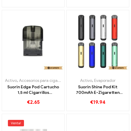
por mayor 丨 Personalizado
personalizados
Activo
,
Accesorios para cigarrillos electrónicos
Activo
,
,
Evaporador
Evaporador
Suorin Edge Pod Cartucho
Suorin Shine Pod Kit
1,5 ml Cigarrillos
700mAh E-Zigaretten
electrónicos al por mayor 丨
Großhandel丨Personalizado
€
2.65
€
19.94
Personalizado
Venta!