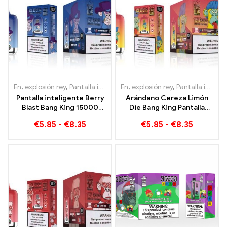
En
,
explosión rey
,
Pantalla inteligente Bang King 15000 Soplo
En
,
explosión rey
,
Pantalla inteligente Bang King 15000 Soplo
,
Ciga
Pantalla inteligente Berry
Arándano Cereza Limón
Blast Bang King 15000
Die Bang King Pantalla
Cigarrillo electrónico
inteligente 15000 Puffs
€
5.85
-
€
8.35
€
5.85
-
€
8.35
desechable de nueva
Una descripción general
generación Puffs
de un innovador cigarrillo
electrónico desechable