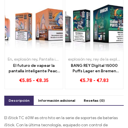
En
,
explosión rey
,
Pantalla inteligente Bang King 15000 Soplo
explosión rey
,
rey de la explosión 15000 bocanadas
,
Ciga
El futuro de vapear la
BANG REY Digital 15000
pantalla inteligente Peach
Puffs Lager en Bremen
Blueraz Bang King 15000
15000 Disfrute sin tren
€
5.85
-
€
8.35
€
5.78
-
€
7.83
Soplo
Descripción
Información adicional
Reseñas (0)
El iStick TC 60W es otro hito en la serie de soportes de baterías
iStick. Con la última tecnología, equipado con control de