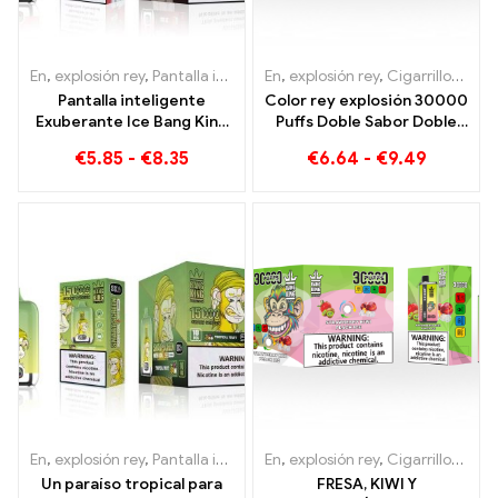
En
,
explosión rey
,
Pantalla inteligente Bang King 15000 Soplo
En
,
explosión rey
,
Cigarrillos electrónicos desechables Lituania
,
Ciga
Pantalla inteligente
Color rey explosión 30000
Exuberante Ice Bang King
Puffs Doble Sabor Doble
15000 Puffs Una mezcla
disfrute con Fresa Kiwi y
€
5.85
-
€
8.35
€
6.64
-
€
9.49
perfectamente
Manzana Agria Frambuesa
equilibrada de sandía y
menta.
En
,
explosión rey
,
Pantalla inteligente Bang King 15000 Soplo
En
,
explosión rey
,
Cigarrillos electrónicos desechables Lituania
,
Ciga
Un paraíso tropical para
FRESA, KIWI Y