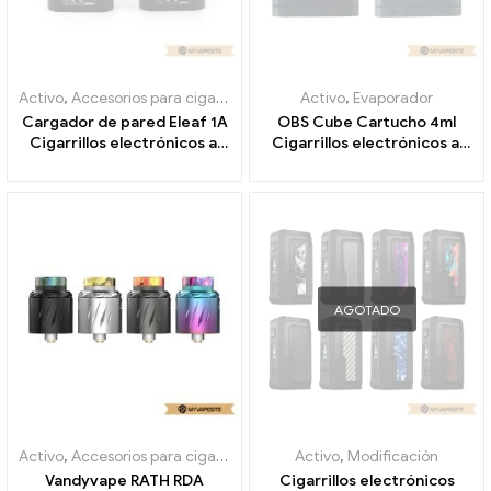
Activo
,
Accesorios para cigarrillos electrónicos
Activo
,
Evaporador
Cargador de pared Eleaf 1A
OBS Cube Cartucho 4ml
Cigarrillos electrónicos al
Cigarrillos electrónicos al
por mayor 丨 Personalizado
por mayor 丨Personalizado
AGOTADO
Activo
,
Accesorios para cigarrillos electrónicos
Activo
,
Modificación
Vandyvape RATH RDA
Cigarrillos electrónicos