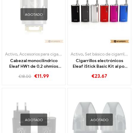
AGOTADO
Activo
,
Accesorios para cigarrillos electrónicos
Activo
,
Set básico de cigarrillos electrónicos
Cabezal monocilíndrico
Cigarrillos electrónicos
Eleaf HW1 de 0,2 ohmios
Eleaf iStick Basic Kit al por
para atomizador Ello/Ello
mayor, personalizados
€
11.99
€
23.67
€
18.00
Mini/Mini XL
(5unidades/paquete)
Cigarrillos electrónicos al
por mayor 丨 Personalizado
AGOTADO
AGOTADO