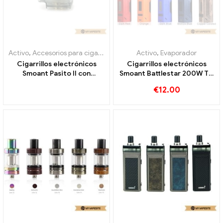
Activo
,
Accesorios para cigarrillos electrónicos
Activo
,
,
Evaporador
Evaporador
Cigarrillos electrónicos
Cigarrillos electrónicos
Smoant Pasito II con
Smoant Battlestar 200W TC
cartucho de 6 ml al por
Mod al por mayor,
€
12.00
mayor, personalizados
personalizados