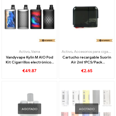
Activo
,
Vaina
Activo
,
Accesorios para cigarrillos electrónicos
Vandyvape Kylin M AIO Pod
Cartucho recargable Suorin
Kit Cigarrillos electrónicos
Air 2ml 1PCS/Pack
al por mayor, personalizados
Cigarrillos electrónicos al
€
49.87
€
2.65
por mayor 丨Personalizado
AGOTADO
AGOTADO