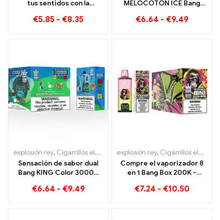
tus sentidos con la
MELOCOTÓN ICE Bang
pantalla inteligente
KING Color 30000
€
5.85
-
€
8.35
€
6.64
-
€
9.49
Tropical Fruit Bang King
Cigarrillo electrónico
15000 Soplo
desechable Puffs: sabor
dual para una experiencia
de vapeo única
explosión rey
,
Cigarrillos electrónicos desechables
explosión rey
,
Cigarrillos electrónicos desechables
,
Cigarrillos ele
Sensación de sabor dual
Compre el vaporizador 8
Bang KING Color 30000
en 1 Bang Box 200K -
Puffs Red Bull y Blueberry
200.000 bocanadas y 10
€
6.64
-
€
9.49
€
7.24
-
€
10.50
Sandía 30000 Cigarrillo
Sabores
electrónico desechable
Puffs