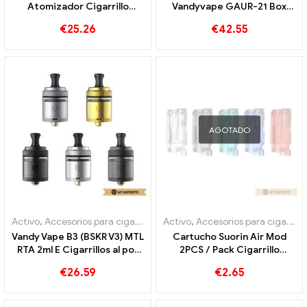
Atomizador Cigarrillo
Vandyvape GAUR-21 Box
electrónico al por mayor 丨
Mod al por mayor,
€
25.26
€
42.55
Personalizado
personalizados
AGOTADO
Activo
,
Accesorios para cigarrillos electrónicos
Activo
,
Accesorios para cigarrillos electrónicos
Vandy Vape B3 (BSKR V3) MTL
Cartucho Suorin Air Mod
RTA 2ml E Cigarrillos al por
2PCS / Pack Cigarrillo
mayor丨Personalizado
electrónico al por mayor 丨
€
26.59
€
2.65
Personalizado