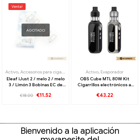
Venta!
AGOTADO
Activo
,
Accesorios para cigarrillos electrónicos
Activo
,
Evaporador
Eleaf iJust 2 / melo 2 / melo
OBS Cube MTL 80W Kit
3 / Limón 3 Bobinas EC de
Cigarrillos electrónicos al
0,3 ohmios para 30-80W
por mayor丨Personalizado
€
11.52
€
43.22
€
18.00
(5stk) Cigarrillos
electrónicos al por mayor 丨
Personalizado
Bienvenido a la aplicación
myvapesite.de!