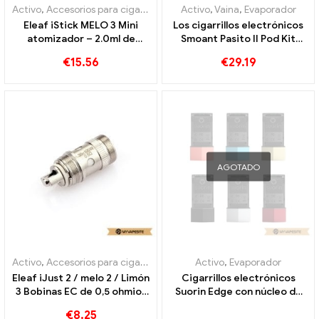
Activo
,
Accesorios para cigarrillos electrónicos
Activo
,
Vaina
,
Evaporador
Eleaf iStick MELO 3 Mini
Los cigarrillos electrónicos
atomizador – 2.0ml de
Smoant Pasito II Pod Kit
cigarrillos electrónicos al
2500mAh venden al por
€
15.56
€
29.19
por mayor 丨 Personalizado
mayor personalizados
AGOTADO
Activo
,
Accesorios para cigarrillos electrónicos
Activo
,
Evaporador
Eleaf iJust 2 / melo 2 / Limón
Cigarrillos electrónicos
3 Bobinas EC de 0,5 ohmios
Suorin Edge con núcleo de
para 30-100W (5Calle.)
batería extraíble de 230
€
8.25
Cigarrillos electrónicos al
mAh al por mayor,