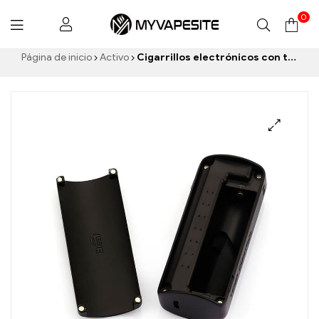
0
Myvapesite.de
Página de inicio
Activo
Cigarrillos electrónicos con tapa de batería Eleaf iStick 60W al por mayor, personalizados