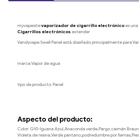
myvapesite:
vaporizador de cigarrillo electrónico
es una 
Cigarrillos electrónicos
extender
Vandyvape Swell Panel está diseñado principalmente para Vandy
marca:Vapor de agua
tipo de producto: Panel
Aspecto del producto:
Color: G10-Iguana Azul,Anaconda verde,Pargo caimán Brau
Violeta de resina,Verde pantano,podredumbre por llamas,P