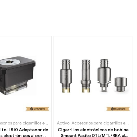
rador
rios para cigarrillos electrónicos
Activo
,
Evaporador
,
Accesorios para cigarrillos electrónicos
ito II 510 Adaptador de
Cigarrillos electrónicos de bobina
os electrónicos al por
Smoant Pasito DTL/MTL/RBA al