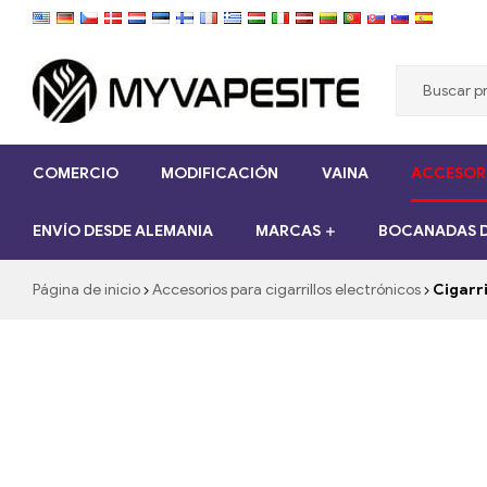
Myvapesite.de
COMERCIO
MODIFICACIÓN
VAINA
ACCESORI
Pedir
cigarrillos
ENVÍO DESDE ALEMANIA
MARCAS
BOCANADAS D
electrónicos
baratos
en
Página de inicio
Accesorios para cigarrillos electrónicos
Cigarri
línea
en
myVapesite.de