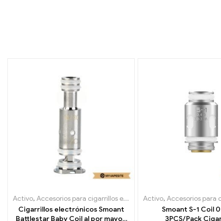
Activo
,
Accesorios para cigarrillos electrónicos
Activo
,
Evaporador
,
Accesorios para cigarrill
Cigarrillos electrónicos Smoant
Smoant S-1 Coil 
Battlestar Baby Coil al por mayor,
3PCS/Pack Cigarr