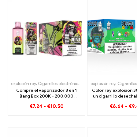
explosión rey
,
Cigarrillos electrónicos desechables
explosión rey
,
Cigarrillos e
,
Cigarrillos electróni
Compre el vaporizador 8 en 1
Color rey explosión 
Bang Box 200K - 200.000
un cigarrillo desecha
bocanadas y 10 Sabores
sabores Red Bull
€
7.24
-
€
10.50
€
6.64
-
€
9
Watermelon Bubble 