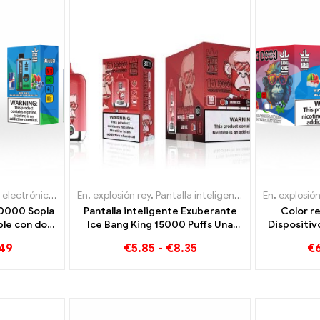
lectrónicos desechables Bélgica
cos desechables Lituania
En
,
explosión rey
,
Cigarrillos electrónicos desechables 
,
Pantalla inteligente Bang King 15000 Soplo
,
Cigarrillos electrónicos desechab
En
,
explosión
30000 Sopla
Pantalla inteligente Exuberante
Color r
ble con dos
Ice Bang King 15000 Puffs Una
Dispositiv
 Energy
mezcla perfectamente
doble sa
.49
€
5.85
-
€
8.35
€
Gum Sweet
equilibrada de sandía y menta.
perfecta d
y meloco