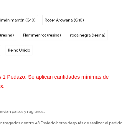
aimán marrón (G10)
Roter Arowana (G10)
(resina)
Flammenrot (resina)
roca negra (resina)
Reino Unido
s 1 Pedazo, Se aplican cantidades mínimas de
s.
nvían países y regiones..
entregados dentro 48 Enviado horas después de realizar el pedido.