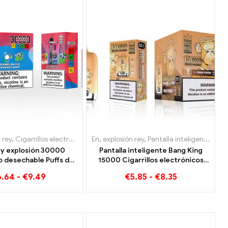
Dinamarca
les Luxemburgo
 rey
,
Cigarrillos electrónicos desechables Lituania
,
Cigarrillos electrónicos desechables Suecia
,
Cigarrillos electrónicos desechables Países Bajos
En
,
explosión rey
,
Pantalla inteligente Bang King 15000 Soplo
,
Cigarrillos electró
,
Cigarrillos electr
,
Cigar
ey explosión 30000
Pantalla inteligente Bang King
o desechable Puffs de
15000 Cigarrillos electrónicos
bor La combinación
desechables Puff Peach Freeze
6.64
-
€
9.49
€
5.85
-
€
8.35
e arándano, frambuesa
tón, mango y sandía