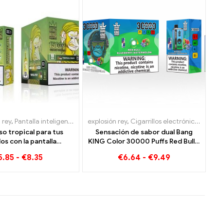
les Lituania
os desechables Países Bajos
 rey
,
Pantalla inteligente Bang King 15000 Soplo
,
Cigarrillos electrónicos desechables Luxemburgo
,
Cigarrillos electrónicos desechables Luxemburgo
,
Cigarrillos electrónicos desechables Austri
explosión rey
,
Cigarrillos electrónicos desechables
,
Cigarrillos electróni
,
Cigarrillo
,
Cigarri
so tropical para tus
Sensación de sabor dual Bang
os con la pantalla
KING Color 30000 Puffs Red Bull y
e Tropical Fruit Bang
Blueberry Sandía 30000 Cigarrillo
5.85
-
€
8.35
€
6.64
-
€
9.49
g 15000 Soplo
electrónico desechable Puffs