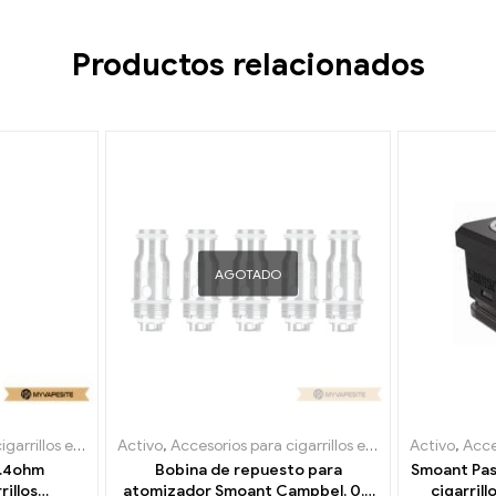
Productos relacionados
AGOTADO
os electrónicos
Activo
,
Evaporador
,
Accesorios para cigarrillos electrónicos
Activo
,
Evapo
,
Acceso
0.4ohm
Bobina de repuesto para
Smoant Pas
illos
atomizador Smoant Campbel, 0,2
cigarrill