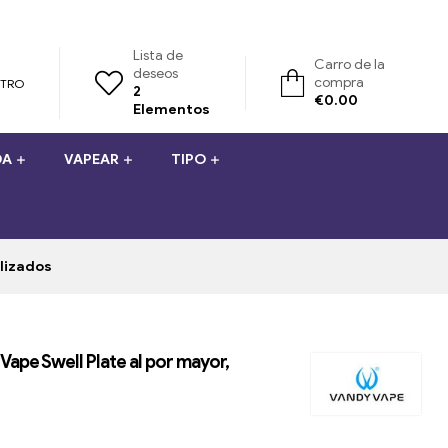
Lista de
Carro de la
deseos
compra
STRO
2
€
0.00
Elementos
DA
VAPEAR
TIPO
alizados
Vape Swell Plate al por mayor,