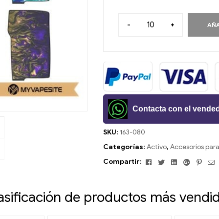
-
+
AÑA
Contacta con el vende
SKU:
163-080
Categorías:
Activo
,
Accesorios para 
Facebook
Gorjeo
LinkedIn
Google+
Pinte
C
Compartir:
e
asificación de productos más vendi