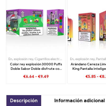
En
,
explosión rey
,
Cigarrillos electrónicos desechables Lituania
En
,
explosión rey
,
Pantalla intelig
,
C
Color rey explosión 30000 Puffs
Arándano Cereza Lim
Doble Sabor Doble disfrute con
King Pantalla inteli
Fresa Kiwi y Manzana Agria
Puffs Una descripción
€
6.64
-
€
9.49
€
5.85
-
€
8.
Frambuesa
un innovador cig
electrónico des
Descripción
Información adicional