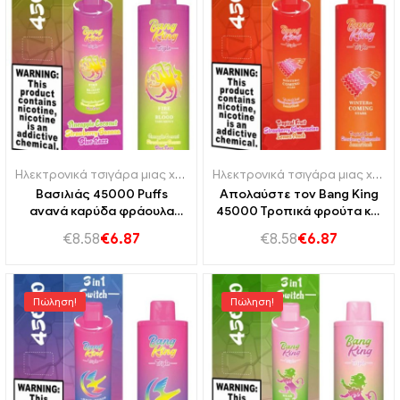
Ηλεκτρονικά τσιγάρα μιας χρήσης Πορτογαλία
,
Ηλεκτρονικά τσιγά
Ηλεκτρονικά τσιγάρα μιας χρήσης Πορτογαλία
Βασιλιάς 45000 Puffs
Απολαύστε τον Bang King
ανανά καρύδα φράουλα
45000 Τροπικά φρούτα και
μπανάνα,Blue Razz για μια
φραουλές
€
8.58
€
6.87
€
8.58
€
6.87
ασύγκριτη εμπειρία ατμού
καρπούζι,Τεράστια
χωρητικότητα τελική
εμπειρία φρούτων
Πώληση!
Πώληση!