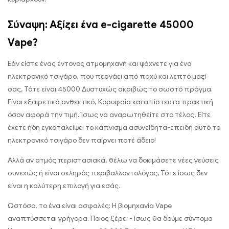
Σύναψη: Αξίζει ένα e-cigarette 45000
Vape?
Εάν είστε ένας έντονος ατμομηχανή και ψάχνετε για ένα
ηλεκτρονικό τσιγάρο, που περνάει από παχύ και λεπτό μαζί
σας, Τότε είναι 45000 Δυστυχώς ακριβώς το σωστό πράγμα.
Είναι εξαιρετικά ανθεκτικό, Κορυφαία και απίστευτα πρακτική
όσον αφορά την τιμή. Ίσως να αναρωτηθείτε στο τέλος, Είτε
έχετε ήδη εγκαταλείψει το κάπνισμα ασυνείδητα-επειδή αυτό το
ηλεκτρονικό τσιγάρο δεν παίρνει ποτέ άδειο!
Αλλά αν ατμός περιστασιακά, θέλω να δοκιμάσετε νέες γεύσεις
συνεχώς ή είναι σκληρός περιβαλλοντολόγος, Τότε ίσως δεν
είναι η καλύτερη επιλογή για εσάς.
Ωστόσο, το ένα είναι ασφαλές: Η βιομηχανία Vape
αναπτύσσεται γρήγορα. Ποιος ξέρει - ίσως θα δούμε σύντομα