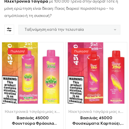
Ηλεκτρονικά τσιγάρα
με 100.000 Τρένα στην αγορά! Τότε η
μόνη ερώτηση είναι δίκαιη: Ποιος διαρκεί περισσότερο - το
ατμόπλοιο ή τη συσκευή?
Πώληση!
Πώληση!
Ηλεκτρονικά τσιγάρα μιας χρήσης Γερμανία
,
Ηλεκτρονικά τσιγάρα
Ηλεκτρονικά τσιγάρα μιας χρήσης Γερμανία
Βασιλιάς 45000
Βασιλιάς 45000
Φουντούρα Φράουλα
Φουσκώματα: Καρπούζι,
Φράουλα,Triple Melon και
Παγωτό φράουλας και