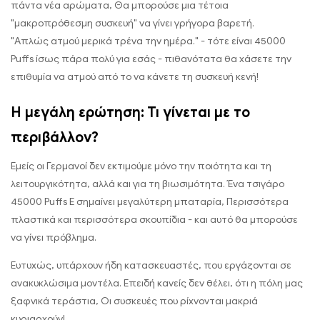
πάντα νέα αρώματα, Θα μπορούσε μια τέτοια
"μακροπρόθεσμη συσκευή" να γίνει γρήγορα βαρετή.
"Απλώς ατμού μερικά τρένα την ημέρα." - τότε είναι 45000
Puffs ίσως πάρα πολύ για εσάς - πιθανότατα θα χάσετε την
επιθυμία να ατμού από το να κάνετε τη συσκευή κενή!
Η μεγάλη ερώτηση: Τι γίνεται με το
περιβάλλον?
Εμείς οι Γερμανοί δεν εκτιμούμε μόνο την ποιότητα και τη
λειτουργικότητα, αλλά και για τη βιωσιμότητα. Ένα τσιγάρο
45000 Puffs E σημαίνει μεγαλύτερη μπαταρία, Περισσότερα
πλαστικά και περισσότερα σκουπίδια - και αυτό θα μπορούσε
να γίνει πρόβλημα.
Ευτυχώς, υπάρχουν ήδη κατασκευαστές, που εργάζονται σε
ανακυκλώσιμα μοντέλα. Επειδή κανείς δεν θέλει, ότι η πόλη μας
ξαφνικά τεράστια, Οι συσκευές που ρίχνονται μακριά
κυριαρχούν!