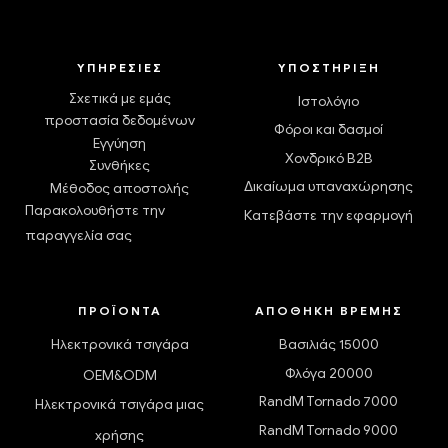
ΥΠΗΡΕΣΊΕΣ
ΥΠΟΣΤΉΡΙΞΗ
Σχετικά με εμάς
Ιστολόγιο
προστασία δεδομένων
Φόροι και δασμοί
Εγγύηση
Χονδρικό B2B
Συνθήκες
Δικαίωμα υπαναχώρησης
Μέθοδος αποστολής
Παρακολουθήστε την
Κατεβάστε την εφαρμογή
παραγγελία σας
ΠΡΟΪΌΝΤΑ
ΑΠΟΘΉΚΗ ΒΡΈΜΗΣ
Ηλεκτρονικά τσιγάρα
Βασιλιάς 15000
Φλόγα 20000
OEM&ODM
RandM Tornado 7000
Ηλεκτρονικά τσιγάρα μιας
RandM Tornado 9000
χρήσης