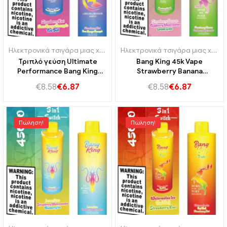
Ηλεκτρονικά τσιγάρα μιας χρήσης Πορτογαλία
,
Ηλεκτρονικά τσιγά
Ηλεκτρονικά τσιγάρα μιας χρήσης
Τριπλό γεύση Ultimate
Bang King 45k Vape
Performance Bang King
Strawberry Banana
45000 Puffs Strawberry
Raspberry Watermelon
€
8.58
€
6.87
€
8.58
€
6.87
Kiwi και Sour Mango
Limer Lime
Pineapple και Red Bull
Πώληση!
Πώληση!