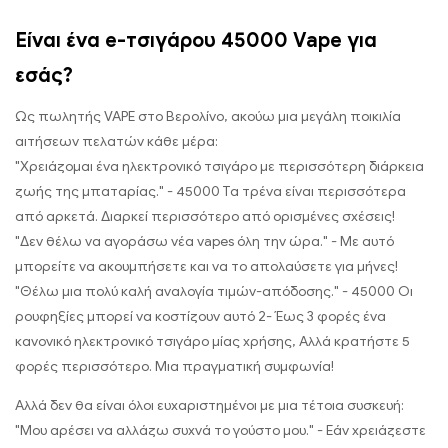
Είναι ένα e-τσιγάρου 45000 Vape για
εσάς?
Ως πωλητής VAPE στο Βερολίνο, ακούω μια μεγάλη ποικιλία
αιτήσεων πελατών κάθε μέρα:
"Χρειάζομαι ένα ηλεκτρονικό τσιγάρο με περισσότερη διάρκεια
ζωής της μπαταρίας." - 45000 Τα τρένα είναι περισσότερα
από αρκετά. Διαρκεί περισσότερο από ορισμένες σχέσεις!
"Δεν θέλω να αγοράσω νέα vapes όλη την ώρα." - Με αυτό
μπορείτε να ακουμπήσετε και να το απολαύσετε για μήνες!
"Θέλω μια πολύ καλή αναλογία τιμών-απόδοσης." - 45000 Οι
ρουφηξίες μπορεί να κοστίζουν αυτό 2- Έως 3 φορές ένα
κανονικό ηλεκτρονικό τσιγάρο μίας χρήσης, Αλλά κρατήστε 5
φορές περισσότερο. Μια πραγματική συμφωνία!
Αλλά δεν θα είναι όλοι ευχαριστημένοι με μια τέτοια συσκευή:
"Μου αρέσει να αλλάζω συχνά το γούστο μου." - Εάν χρειάζεστε