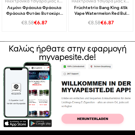
Ηλεκτρονικά τσιγάρα μιας χρήσης
,
Ηλεκτρονικά τσιγάρα μιας χρή
Ηλεκτρονικά τσιγάρα μιας χρήσης
Λεμόνι Φράουλα Φράουλα
Früchtetrio Bang King 45k
Φράουλα Φυτάκι Βυτοκύριο
Vape Watermelon Red Bull
Ice Bang King 45k Vape
Strawberry Kiwi
€
8.58
€
6.87
€
8.58
€
6.87
Καλώς ήρθατε στην εφαρμογή
myvapesite.de!