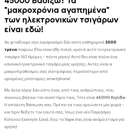
45000 Βαδίζω? Τα
"μακροχρόνια αγαπημένα"
των ηλεκτρονικών τσιγάρων
είναι εδώ!
Ας φτιάξουμε λίγο λογαριασμό: Εάν είστε καθημερινά
3000
τρένα
παίρνω (Που είναι ήδη πολύ), κρατά αυτό το ηλεκτρονικό
τσιγάρο 150 Ημέρες - πέντε μήνες! Αυτό δεν είναι πλέον ένα
κανονικό ηλεκτρονικό τσιγάρο μίας χρήσης, Αυτές είναι οι
μακροπρόθεσμες σας συντρόφους περισσότερο από
ορισμένες μπαταρίες smartphone!
Με άλλα λόγια: Εάν είστε ένας από τους ανθρώπους, που
συνεχώς βάζουν τον αναπτήρα τους, Τότε είναι
45000 Κηλίδα
Η απόλυτη διάσωση σας. Πρέπει να τους χρεώσετε μία φορά -
και πριν δείξετε τον εαυτό σας, Ίσως ένα νέο Παγκόσμιο
Κύπελλο ξεκίνησε ξανά, Ενώ το Vape σας είναι ακόμα έτοιμο για
χρήση!